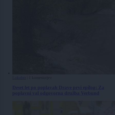
Lokalno
|
1 komentarjev
Deset let po poplavah Drave prvi epilog: Za
poplavni val odgovorna družba Verbund