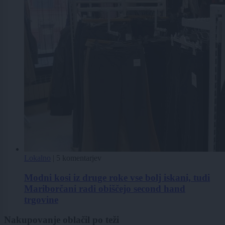
Lokalno
|
5 komentarjev
Modni kosi iz druge roke vse bolj iskani, tudi
Mariborčani radi obiščejo second hand
trgovine
Nakupovanje oblačil po teži