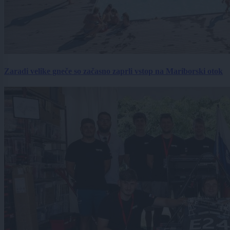
Zaradi velike gneče so začasno zaprli vstop na Mariborski otok