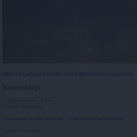
Bliža se na nebesni spektakel, letos odlični pogoji za opazovanje
Komentarji
Zadnje objavljeno
V živo
Scena
10 minut nazaj
Mešani signali in velike spremembe: Zvezde prinašajo dan preobratov
Lokalno
3 ure nazaj