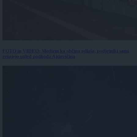
FOTO in VIDEO: Medtem ko občina odlaša, podjetniki sami
rešujejo ugled podhoda Ajdovščina