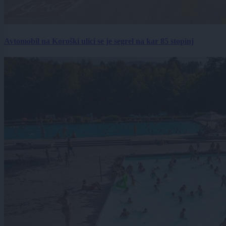
Avtomobil na Koroški ulici se je segrel na kar 85 stopinj