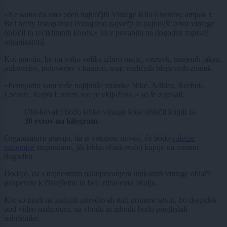
»Ne samo da smo eden največjih Vintage Kilo Eventov, ampak z
BeThrifty izstopamo! Ponujamo največji in najboljši izbor vintage
oblačil in recikliranih kosov,« so v povabilu na dogodek zapisali
organizatorji.
Kot pravijo, bo na voljo velika izbiro majic, vetrovk, usnjenih jaken,
puloverjev, puloverjev s kapuco, srajc različnih blagovnih znamk.
»Ponujamo vam vaše najljubše znamke Nike, Adidas, Reebok,
Lacoste, Ralph Lauren, vse je vključeno,« so še zapisali.
Obiskovalci bodo lahko vintage kose oblačil kupili za
30 evrov na kilogram.
Organizatorji pravijo, da je vstopnic dovolj, če bodo
spletne
vstopnice
razprodane, jih lahko obiskovalci kupijo na samem
dogodku.
Dodajo, da s trajnostnim nakupovanjem unikatnih vintage oblačil
prispevate k čistejšemu in bolj zdravemu okolju.
Ker so imeli na zadnjih prireditvah tudi primere tatvin, bo dogodek
pod video nadzorom, na vhodu in izhodu bodo pregledali
nahrbtnike.