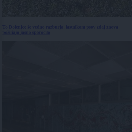
To Dolenjce še vedno razburja, lastnikom psov zdaj znova
pošiljajo jasno sporočilo