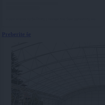
A post shared by BeThrifty | Vintage Kilo Sale (@bethrifty.store)
Preberite še