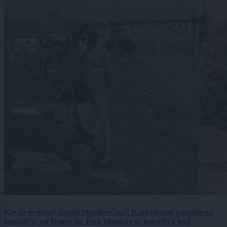
Kje so se nekoč kopali Mariborčani? Razkrivamo pozabljena
kopališča, od Drave do Treh ribnikov in kopališča pod