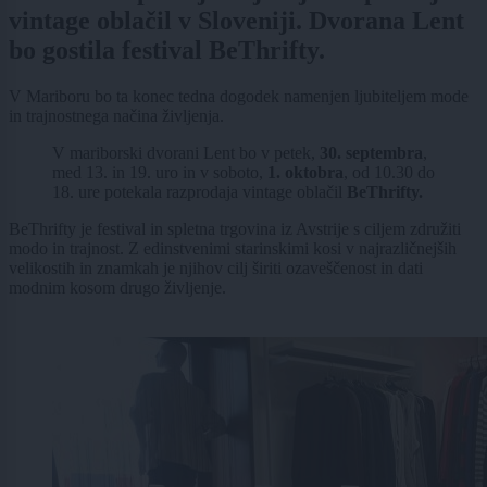
vintage oblačil v Sloveniji. Dvorana Lent
bo gostila festival BeThrifty.
V Mariboru bo ta konec tedna dogodek namenjen ljubiteljem mode
in trajnostnega načina življenja.
V mariborski dvorani Lent bo v petek,
30. septembra
,
med 13. in 19. uro in v soboto,
1. oktobra
, od 10.30 do
18. ure potekala razprodaja vintage oblačil
BeThrifty.
BeThrifty je festival in spletna trgovina iz Avstrije s ciljem združiti
modo in trajnost. Z edinstvenimi starinskimi kosi v najrazličnejših
velikostih in znamkah je njihov cilj širiti ozaveščenost in dati
modnim kosom drugo življenje.