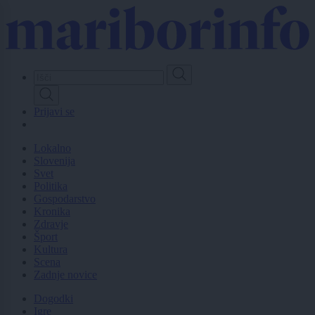
Skip
to
main
content
Prijavi se
Lokalno
Slovenija
Svet
Politika
Gospodarstvo
Kronika
Zdravje
Šport
Kultura
Scena
Zadnje novice
Dogodki
Igre