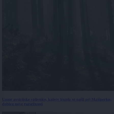
Umor avstrijske vplivnice, katere truplo so našli pri Majšperku,
dobiva nove razsežnosti