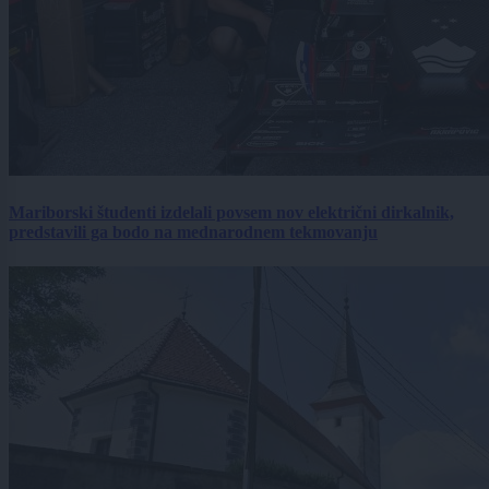
Mariborski študenti izdelali povsem nov električni dirkalnik,
predstavili ga bodo na mednarodnem tekmovanju