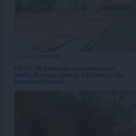
Lokalno
|
0 komentarjev
FOTO: Ob Ljudskem vrtu nastaja nova
teniška dvorana, znano je, kdaj bodo v njej
zaigrali prvi tenisači