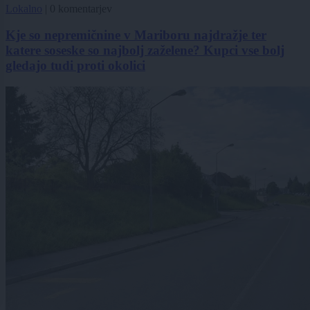
Lokalno
|
0 komentarjev
Kje so nepremičnine v Mariboru najdražje ter
katere soseske so najbolj zaželene? Kupci vse bolj
gledajo tudi proti okolici