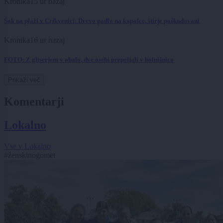
Kronika
15 ur nazaj
Šok na plaži v Crikvenici: Drevo padlo na kopalce, štirje poškodovani
Kronika
16 ur nazaj
FOTO: Z gliserjem v obalo, dve osebi prepeljali v bolnišnico
Prikaži več
Komentarji
Lokalno
Vse v Lokalno
#ženskinogomet