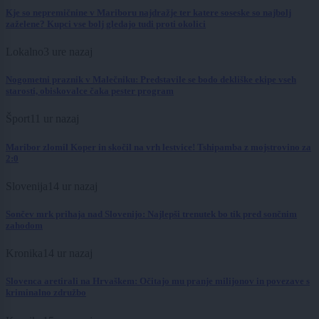
Kje so nepremičnine v Mariboru najdražje ter katere soseske so najbolj
zaželene? Kupci vse bolj gledajo tudi proti okolici
Lokalno
3 ure nazaj
Nogometni praznik v Malečniku: Predstavile se bodo dekliške ekipe vseh
starosti, obiskovalce čaka pester program
Šport
11 ur nazaj
Maribor zlomil Koper in skočil na vrh lestvice! Tshipamba z mojstrovino za
2:0
Slovenija
14 ur nazaj
Sončev mrk prihaja nad Slovenijo: Najlepši trenutek bo tik pred sončnim
zahodom
Kronika
14 ur nazaj
Slovenca aretirali na Hrvaškem: Očitajo mu pranje milijonov in povezave s
kriminalno združbo