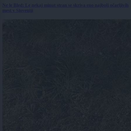
Ne le Bled: Le nekaj minut stran se skriva eno najbolj očarljivih
mest v Sloveniji