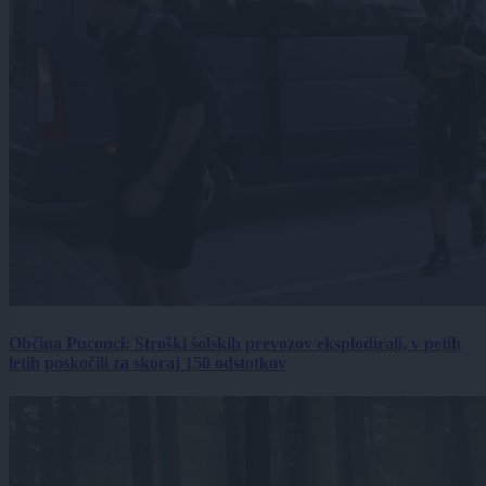
Občina Puconci: Stroški šolskih prevozov eksplodirali, v petih
letih poskočili za skoraj 150 odstotkov