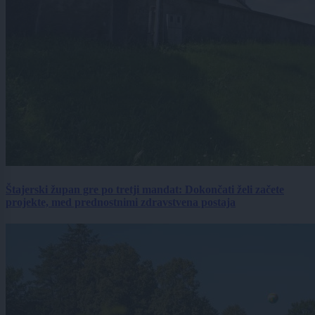
Štajerski župan gre po tretji mandat: Dokončati želi začete
projekte, med prednostnimi zdravstvena postaja