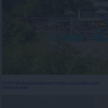
FOTO: Mariborčani bežijo pred vročino na kopališče, prost
vstop tudi danes