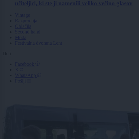
učiteljici, ki ste ji namenili veliko večino glasov
Vintage
Razprodaja
Oblačila
Second hand
Moda
Festivalna dvorana Lent
Deli
Facebook
X
WhatsApp
Pošlji