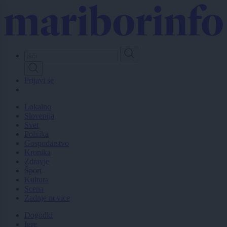
Skip
to
main
content
Prijavi se
Lokalno
Slovenija
Svet
Politika
Gospodarstvo
Kronika
Zdravje
Šport
Kultura
Scena
Zadnje novice
Dogodki
Igre