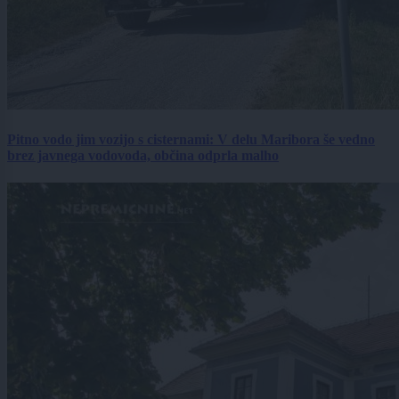
Pitno vodo jim vozijo s cisternami: V delu Maribora še vedno
brez javnega vodovoda, občina odprla malho