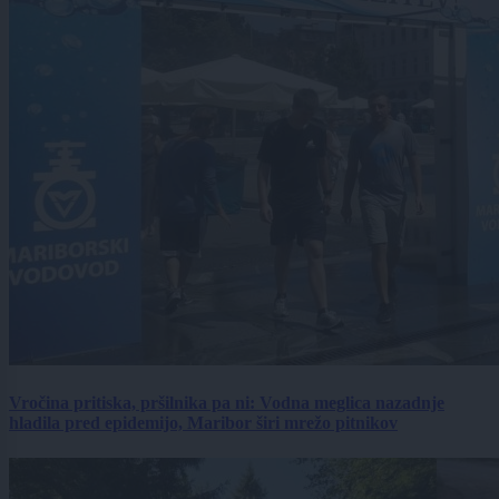
Vročina pritiska, pršilnika pa ni: Vodna meglica nazadnje
hladila pred epidemijo, Maribor širi mrežo pitnikov