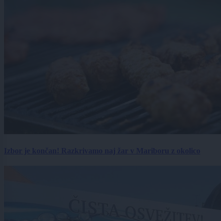
Izbor je končan! Razkrivamo naj žar v Mariboru z okolico