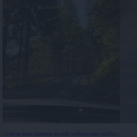
»Udarne jame, kamenje na cesti, poškodovano vozišče«: