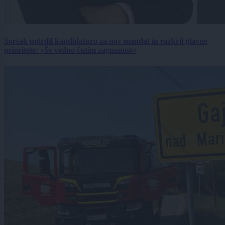
Soršak potrdil kandidaturo za nov mandat in razkril glavne
prioritete: »Še vedno čutim zagnanost«