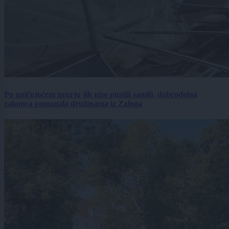
Po uničujočem neurju jih niso pustili samih, dobrodelna
zakonca pomagala družinama iz Zaloga