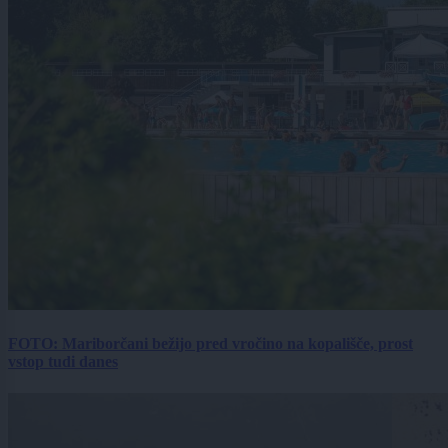
FOTO: Mariborčani bežijo pred vročino na kopališče, prost
vstop tudi danes