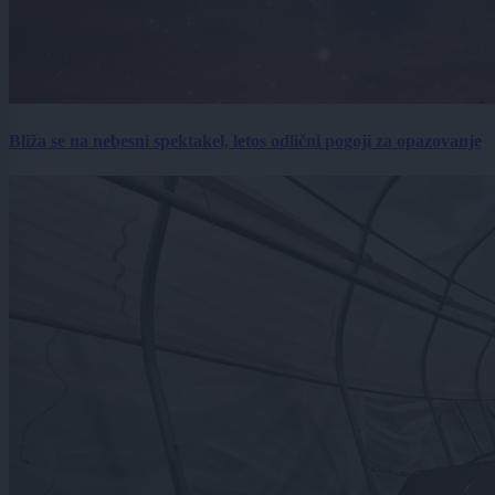
Bliža se na nebesni spektakel, letos odlični pogoji za opazovanje