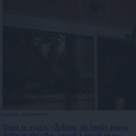
Lokalno
|
4 komentarjev
Trust se vrača: »Želimo, da ljudje znova
doživijo občutke, zaradi katerih so ga