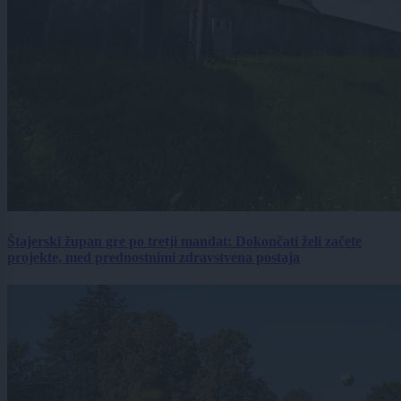
Štajerski župan gre po tretji mandat: Dokončati želi začete
projekte, med prednostnimi zdravstvena postaja