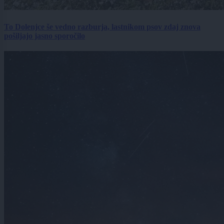
To Dolenjce še vedno razburja, lastnikom psov zdaj znova
pošiljajo jasno sporočilo