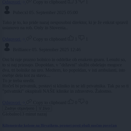
Odgovori
Copy to clipboard
3
1
Pubecxl
05. September 2025 05:00
Tako je to, ko pride nazaj nesposobni direktor, ki je že enkrat spravil
ustanovo na rob. Only in Slovenia..
Odgovori
Copy to clipboard
1
1
Brilliance
05. September 2025 12:46
Oni bi raje prazno bolnico in oddelke ob enakem gnaru. Lenuhi so,
to si naj priznajo. Dopoldan, v "državni" službi obdelajo mogoce
dva, tri bolnike na uro. Medtem, ko popoldan, v isti ambulanti, isto
osebje dela kot za stavo....
To je treba uredit.
Hočeš bi privatnik, postavi si kliniko in se idi privatnika. Tak pa so ti
"privatniki" okupirali NAŠE klinike in zdravstvo. Žalostno.
Odgovori
Copy to clipboard
0
0
Zadnje objavljeno
V živo
Globalno
13 minut nazaj
Kilometrske kolone na Hrvaškem, promet proti obali močno povečan