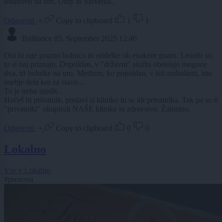
ustanovo na rob. Only in Slovenia..
Odgovori
Copy to clipboard
1
1
Brilliance
05. September 2025 12:46
Oni bi raje prazno bolnico in oddelke ob enakem gnaru. Lenuhi so,
to si naj priznajo. Dopoldan, v "državni" službi obdelajo mogoce
dva, tri bolnike na uro. Medtem, ko popoldan, v isti ambulanti, isto
osebje dela kot za stavo....
To je treba uredit.
Hočeš bi privatnik, postavi si kliniko in se idi privatnika. Tak pa so ti
"privatniki" okupirali NAŠE klinike in zdravstvo. Žalostno.
Odgovori
Copy to clipboard
0
0
Lokalno
Vse v Lokalno
#prenova