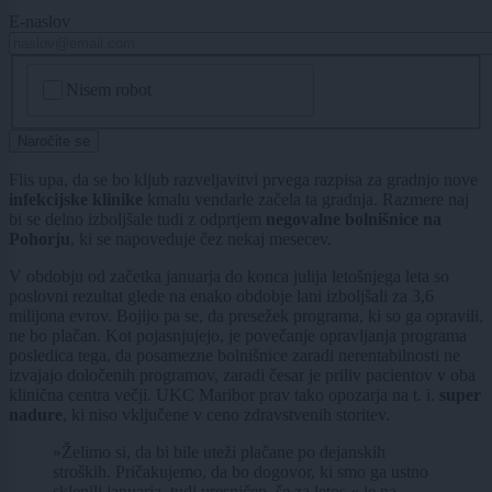
E-naslov
CAPTCHA
Nisem robot
Naročite se
Flis upa, da se bo kljub razveljavitvi prvega razpisa za gradnjo nove
infekcijske klinike
kmalu vendarle začela ta gradnja. Razmere naj
bi se delno izboljšale tudi z odprtjem
negovalne bolnišnice na
Pohorju
, ki se napoveduje čez nekaj mesecev.
V obdobju od začetka januarja do konca julija letošnjega leta so
poslovni rezultat glede na enako obdobje lani izboljšali za 3,6
milijona evrov. Bojijo pa se, da presežek programa, ki so ga opravili,
ne bo plačan. Kot pojasnjujejo, je povečanje opravljanja programa
posledica tega, da posamezne bolnišnice zaradi nerentabilnosti ne
izvajajo določenih programov, zaradi česar je priliv pacientov v oba
klinična centra večji. UKC Maribor prav tako opozarja na t. i.
super
nadure
, ki niso vključene v ceno zdravstvenih storitev.
»Želimo si, da bi bile uteži plačane po dejanskih
stroških. Pričakujemo, da bo dogovor, ki smo ga ustno
sklenili januarja, tudi uresničen, še za letos,« je na