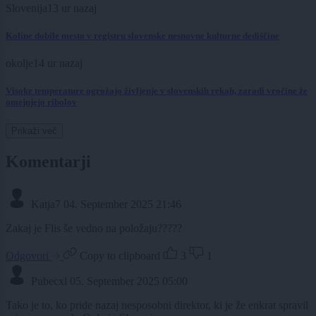
Slovenija
13 ur nazaj
Koline dobile mesto v registru slovenske nesnovne kulturne dediščine
okolje
14 ur nazaj
Visoke temperature ogrožajo življenje v slovenskih rekah, zaradi vročine že
omejujejo ribolov
Prikaži več
Komentarji
Katja7
04. September 2025 21:46
Zakaj je Flis še vedno na položaju?????
Odgovori
Copy to clipboard
3
1
Pubecxl
05. September 2025 05:00
Tako je to, ko pride nazaj nesposobni direktor, ki je že enkrat spravil