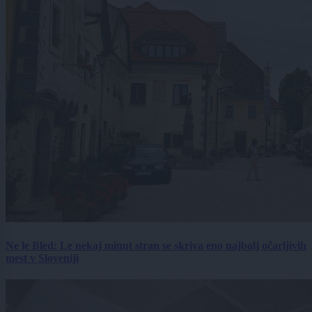
Ne le Bled: Le nekaj minut stran se skriva eno najbolj očarljivih
mest v Sloveniji