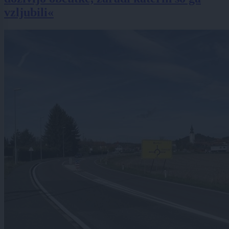
vzljubili«