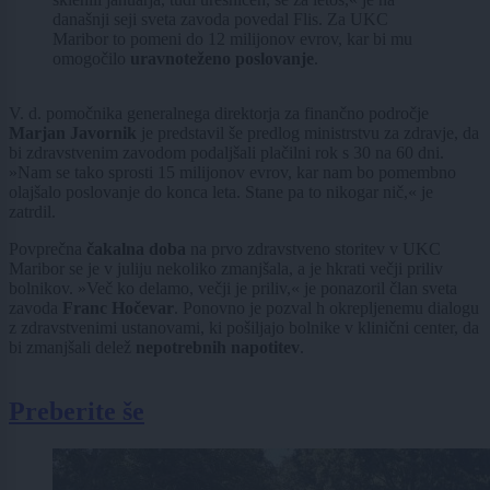
današnji seji sveta zavoda povedal Flis. Za UKC
Maribor to pomeni do 12 milijonov evrov, kar bi mu
omogočilo
uravnoteženo poslovanje
.
V. d. pomočnika generalnega direktorja za finančno področje
Marjan Javornik
je predstavil še predlog ministrstvu za zdravje, da
bi zdravstvenim zavodom podaljšali plačilni rok s 30 na 60 dni.
»Nam se tako sprosti 15 milijonov evrov, kar nam bo pomembno
olajšalo poslovanje do konca leta. Stane pa to nikogar nič,« je
zatrdil.
Povprečna
čakalna doba
na prvo zdravstveno storitev v UKC
Maribor se je v juliju nekoliko zmanjšala, a je hkrati večji priliv
bolnikov. »Več ko delamo, večji je priliv,« je ponazoril član sveta
zavoda
Franc Hočevar
. Ponovno je pozval h okrepljenemu dialogu
z zdravstvenimi ustanovami, ki pošiljajo bolnike v klinični center, da
bi zmanjšali delež
nepotrebnih napotitev
.
Preberite še