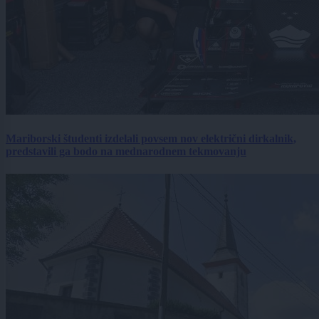
Mariborski študenti izdelali povsem nov električni dirkalnik,
predstavili ga bodo na mednarodnem tekmovanju