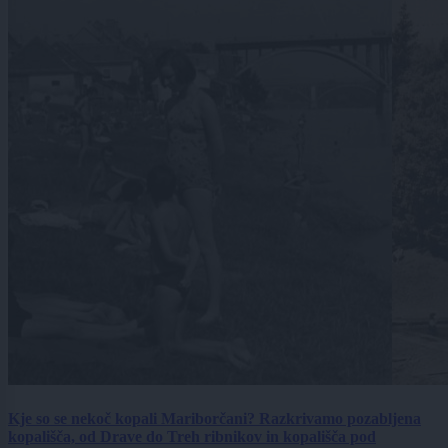
Kje so se nekoč kopali Mariborčani? Razkrivamo pozabljena
kopališča, od Drave do Treh ribnikov in kopališča pod