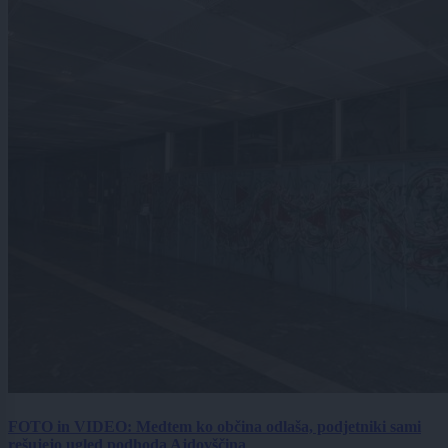
FOTO in VIDEO: Medtem ko občina odlaša, podjetniki sami
rešujejo ugled podhoda Ajdovščina