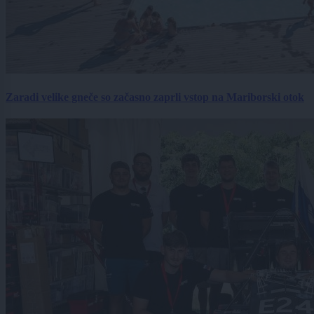
Zaradi velike gneče so začasno zaprli vstop na Mariborski otok