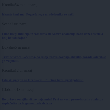
Kronika
54 minut nazaj
Iskanje končano: Pogrešanega mladoletnika so našli
Scena
2 uri nazaj
Luna krepi intuicijo in samozavest: Katera znamenja bodo danes blestela
bolj kot običajno?
Lokalno
5 ur nazaj
Trust se vrača: »Želimo, da ljudje znova doživijo občutke, zaradi katerih so
ga vzljubili«
Kronika
12 ur nazaj
Filmski pregon na Hrvaškem: 19-letnik bežal pred policisti
Globalno
13 ur nazaj
Bo država omejila višino najemnin? Prvi na vrsti prestolnica in obala, za
neplačnike pa bi garantirala država