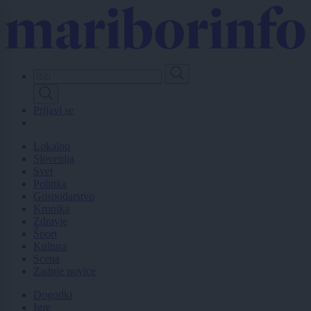
Skip
to
main
content
Prijavi se
Lokalno
Slovenija
Svet
Politika
Gospodarstvo
Kronika
Zdravje
Šport
Kultura
Scena
Zadnje novice
Dogodki
Igre