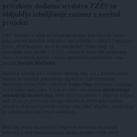
pričakuje dodatna sredstva ZZZS in
obljublja izboljšanje razmer z novimi
projekti.
UKC Maribor je kljub povečanemu obsegu dela letos do konca
julija ustvaril presežek odhodkov nad prihodki v višini 6,2 milijona
evrov. »Pričakujemo, da se bo manjkajoče financiranje za
opravljeno delo uredilo z ZZZS, s čimer bi lahko bilo poslovanje
konec leta uravnoteženo,« ostaja optimističen predsednik sveta
zavoda
Marjan Mačkošek
.
Izguba je manjša kot v enakem obdobju lani, a 6,2 milijona evrov
minusa po besedah generalnega direktorja Univerzitetnega
kliničnega centra (UKC) Maribor
Vojka Flisa
ni rezultat, s katerim
bi bili lahko zadovoljni. Poleg po njihovem mnenju
neustreznega
sistemskega financiranja
obeh kliničnih centrov v državi je težava
tudi, da so po porušenju starega oddelka za infekcijske bolezni
morali to dejavnost preseliti v druge dele UKC Maribor, zaradi česar
je omejeno delo tudi drugih oddelkov.
Želiš biti vedno na tekočem? Prijavi se na novice in dvakrat
tedensko v svoj email nabiralnik prejmi pregled svežih novic.