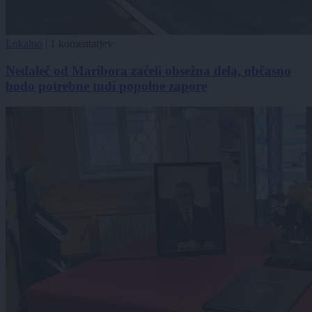
Lokalno
|
1 komentarjev
Nedaleč od Maribora začeli obsežna dela, občasno
bodo potrebne tudi popolne zapore