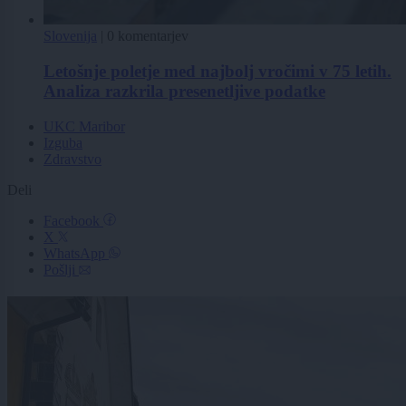
Slovenija
|
0 komentarjev
Letošnje poletje med najbolj vročimi v 75 letih.
Analiza razkrila presenetljive podatke
UKC Maribor
Izguba
Zdravstvo
Deli
Facebook
X
WhatsApp
Pošlji