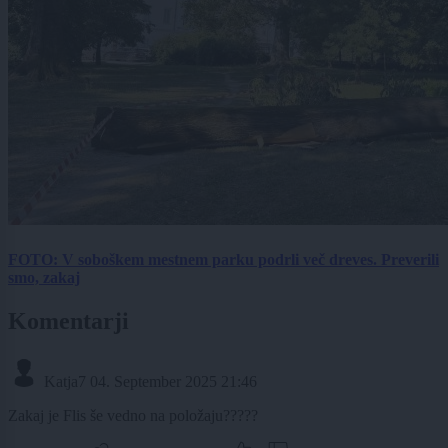
FOTO: V soboškem mestnem parku podrli več dreves. Preverili
smo, zakaj
Komentarji
Katja7
04. September 2025 21:46
Zakaj je Flis še vedno na položaju?????