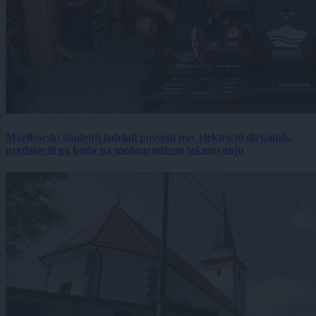
Mariborski študenti izdelali povsem nov električni dirkalnik,
predstavili ga bodo na mednarodnem tekmovanju