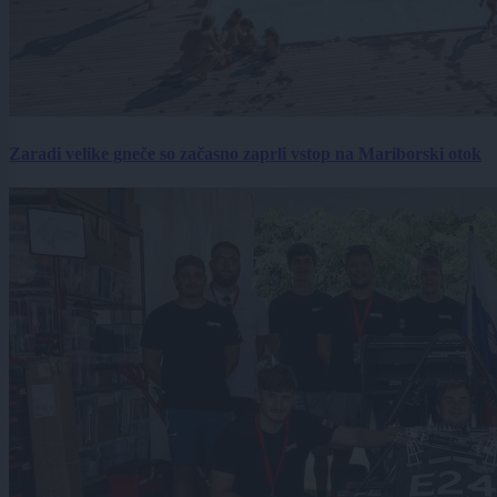
Zaradi velike gneče so začasno zaprli vstop na Mariborski otok