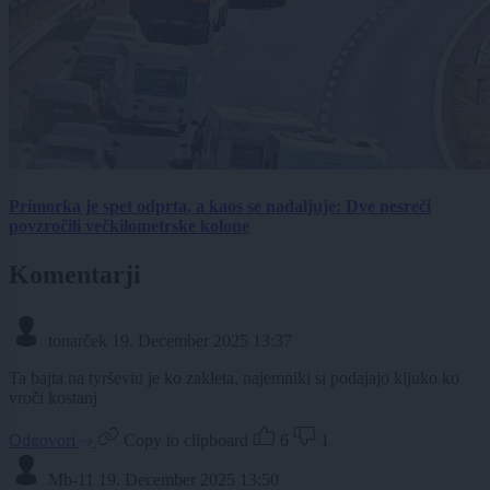
Primorka je spet odprta, a kaos se nadaljuje: Dve nesreči
povzročili večkilometrske kolone
Komentarji
tonarček
19. December 2025 13:37
Ta bajta na tyrševiu je ko zakleta, najemniki si podajajo kljuko ko
vroči kostanj
Odgovori
Copy to clipboard
6
1
Mb-11
19. December 2025 13:50