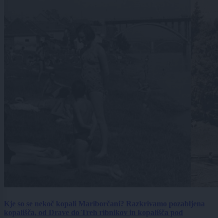
Kje so se nekoč kopali Mariborčani? Razkrivamo pozabljena
kopališča, od Drave do Treh ribnikov in kopališča pod