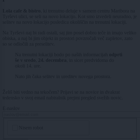
Lola cafe & bistro
, ki trenutno deluje v samem centru Maribora na
Tyrševi ulici, se seli na novo lokacijo. Kot smo izvedeli neuradno, je
selitev na novo lokacijo posledica okoliščin na trenutni lokaciji.
Na Tyrševi naj bi radi ostali, saj jim posel dobro teče in imajo veliko
obiska, a naj bi jim objekt in prostori povzročali več zapletov, zato
so se odločili za preselitev.
Na trenutni lokaciji bodo po naših informacijah
odprti
še v sredo
,
24. decembra
, in sicer predvidoma do
okoli 14. ure.
Nato jih čaka selitev in ureditev novega prostora.
Želiš biti vedno na tekočem? Prijavi se na novice in dvakrat
tedensko v svoj email nabiralnik prejmi pregled svežih novic.
E-naslov
CAPTCHA
Nisem robot