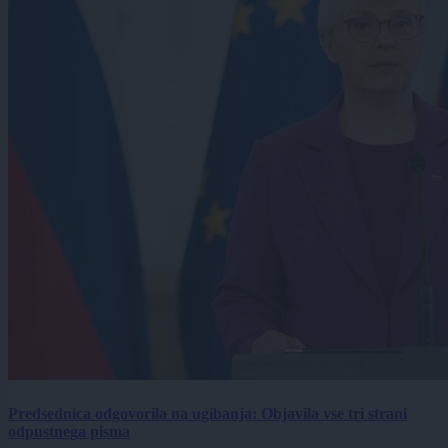
Predsednica odgovorila na ugibanja: Objavila vse tri strani
odpustnega pisma