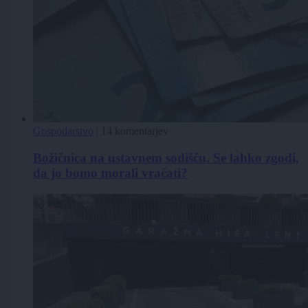
Gospodarstvo
|
14 komentarjev
Božičnica na ustavnem sodišču. Se lahko zgodi,
da jo bomo morali vračati?