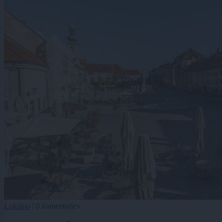
Lokalno
|
0 komentarjev