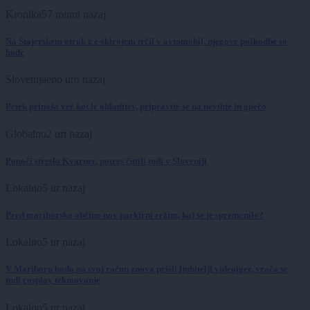
Kronika
57 minut nazaj
Na Štajerskem otrok z e-skirojem trčil v avtomobil, njegove poškodbe so
hude
Slovenija
eno uro nazaj
Petek prinaša več kot le ohladitev, pripravite se na nevihte in gnečo
Globalno
2 uri nazaj
Ponoči streslo Kvarner, potres čutili tudi v Sloveniji
Lokalno
5 ur nazaj
Pred mariborsko občino nov parkirni režim, kaj se je spremenilo?
Lokalno
5 ur nazaj
V Mariboru bodo na svoj račun znova prišli ljubitelji videoiger, vrača se
tudi cosplay tekmovanje
Lokalno
5 ur nazaj