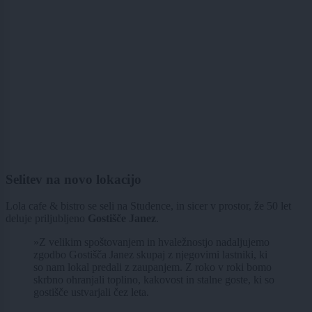
Selitev na novo lokacijo
Lola cafe & bistro se seli na Studence, in sicer v prostor, že 50 let
deluje priljubljeno
Gostišče Janez
.
»Z velikim spoštovanjem in hvaležnostjo nadaljujemo
zgodbo Gostišča Janez skupaj z njegovimi lastniki, ki
so nam lokal predali z zaupanjem. Z roko v roki bomo
skrbno ohranjali toplino, kakovost in stalne goste, ki so
gostišče ustvarjali čez leta.