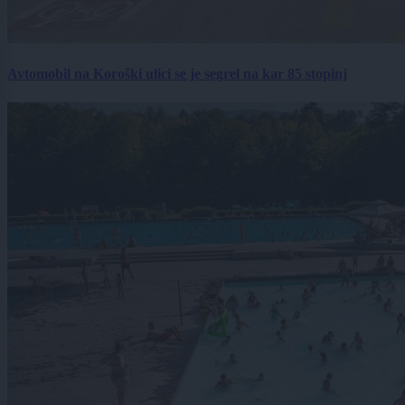
Avtomobil na Koroški ulici se je segrel na kar 85 stopinj