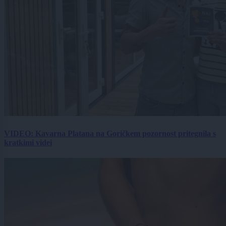
VIDEO: Kavarna Platana na Goričkem pozornost pritegnila s
kratkimi videi