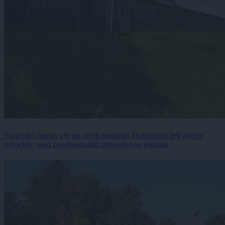
Štajerski župan gre po tretji mandat: Dokončati želi začete
projekte, med prednostnimi zdravstvena postaja