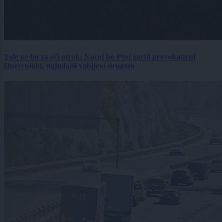
Tole ne bo za oči otrok: Nocoj bo Ptuj gostil provokativni
Queernight, najmlajši vabljeni drugam