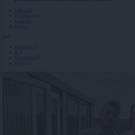
Lola cafe
Tyrševa ulica
Studenci
Selitev
Deli
Facebook
X
WhatsApp
Pošlji