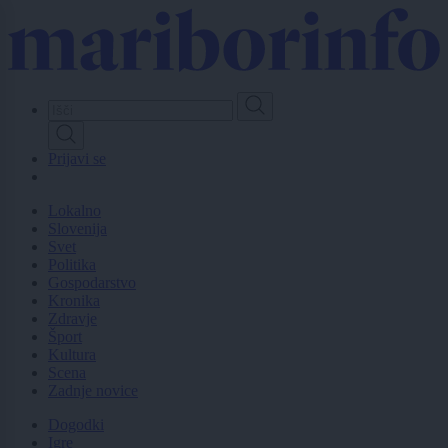
Skip
to
main
content
Prijavi se
Lokalno
Slovenija
Svet
Politika
Gospodarstvo
Kronika
Zdravje
Šport
Kultura
Scena
Zadnje novice
Dogodki
Igre