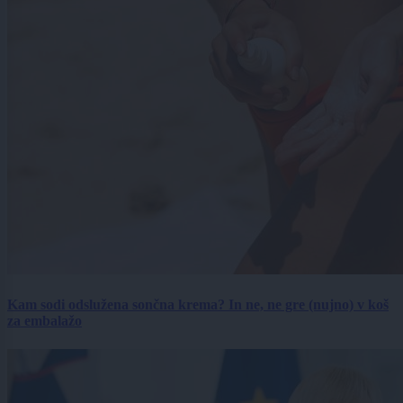
Kam sodi odslužena sončna krema? In ne, ne gre (nujno) v koš
za embalažo