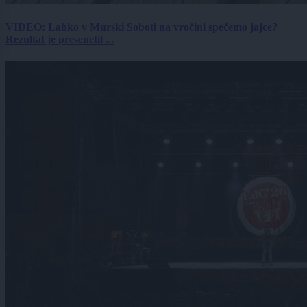
VIDEO: Lahko v Murski Soboti na vročini spečemo jajce?
Rezultat je presenetil ...