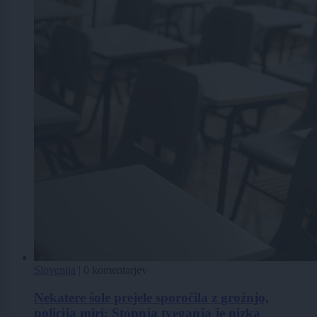
Slovenija
|
0 komentarjev
Nekatere šole prejele sporočila z grožnjo,
policija miri: Stopnja tveganja je nizka