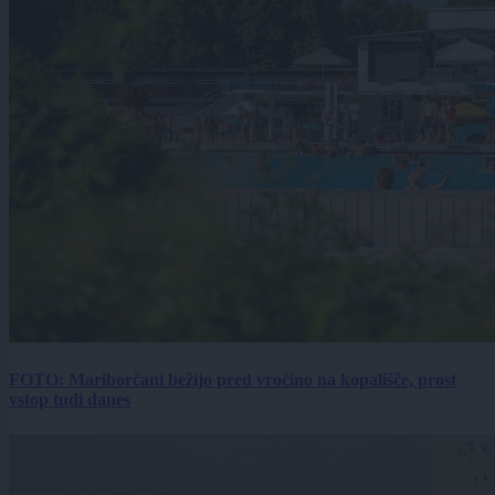
FOTO: Mariborčani bežijo pred vročino na kopališče, prost
vstop tudi danes