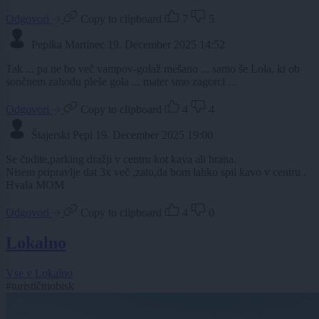
Odgovori
Copy to clipboard
7
5
Pepika Martinec
19. December 2025 14:52
Tak ... pa ne bo več vampov-golaž mešano ... samo še Lola, ki ob
sončnem zahodu pleše gola ... mater smo zagorci ...
Odgovori
Copy to clipboard
4
4
Štajerski Pepi
19. December 2025 19:00
Se čudite,parking dražji v centru kot kava ali hrana.
Nisem pripravlje dat 3x več ,zato,da bom lahko spil kavo v centru .
Hvala MOM
Odgovori
Copy to clipboard
4
0
Lokalno
Vse v Lokalno
#turističniobisk