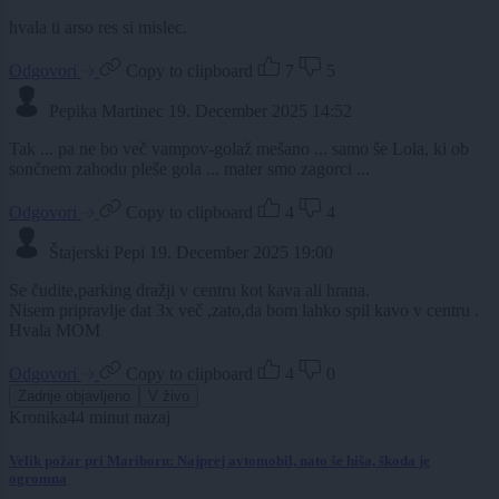
hvala ti arso res si mislec.
Odgovori
Copy to clipboard
7
5
Pepika Martinec
19. December 2025 14:52
Tak ... pa ne bo več vampov-golaž mešano ... samo še Lola, ki ob
sončnem zahodu pleše gola ... mater smo zagorci ...
Odgovori
Copy to clipboard
4
4
Štajerski Pepi
19. December 2025 19:00
Se čudite,parking dražji v centru kot kava ali hrana.
Nisem pripravlje dat 3x več ,zato,da bom lahko spil kavo v centru .
Hvala MOM
Odgovori
Copy to clipboard
4
0
Zadnje objavljeno
V živo
Kronika
44 minut nazaj
Velik požar pri Mariboru: Najprej avtomobil, nato še hiša, škoda je
ogromna