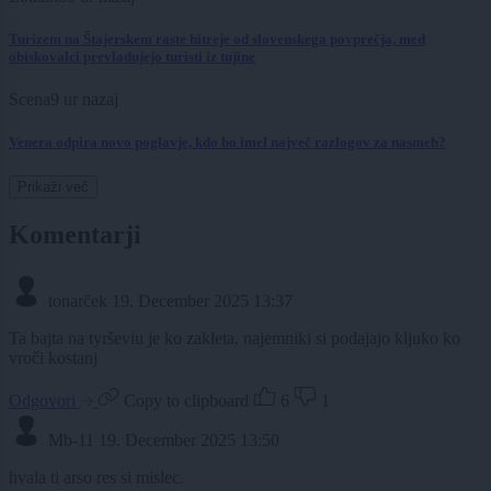
Turizem na Štajerskem raste hitreje od slovenskega povprečja, med
obiskovalci prevladujejo turisti iz tujine
Scena
9 ur nazaj
Venera odpira novo poglavje, kdo bo imel največ razlogov za nasmeh?
Prikaži več
Komentarji
tonarček
19. December 2025 13:37
Ta bajta na tyrševiu je ko zakleta, najemniki si podajajo kljuko ko
vroči kostanj
Odgovori
Copy to clipboard
6
1
Mb-11
19. December 2025 13:50
hvala ti arso res si mislec.