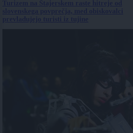
Turizem na Štajerskem raste hitreje od
slovenskega povprečja, med obiskovalci
prevladujejo turisti iz tujine