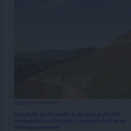
Lokalno
|
2 komentarjev
Opozorilo na Piramidi: Kače so se prebudile,
sprehajalci po odstranitvi vinograda hodijo na
območju modrasov