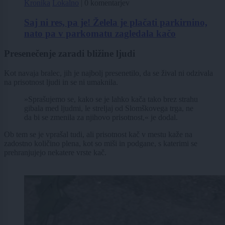
Kronika
Lokalno
|
0 komentarjev
Saj ni res, pa je! Želela je plačati parkirnino,
nato pa v parkomatu zagledala kačo
Presenečenje zaradi bližine ljudi
Kot navaja bralec, jih je najbolj presenetilo, da se žival ni odzivala
na prisotnost ljudi in se ni umaknila.
»Sprašujemo se, kako se je lahko kača tako brez strahu
gibala med ljudmi, le streljaj od Slomškovega trga, ne
da bi se zmenila za njihovo prisotnost,« je dodal.
Ob tem se je vprašal tudi, ali prisotnost kač v mestu kaže na
zadostno količino plena, kot so miši in podgane, s katerimi se
prehranjujejo nekatere vrste kač.