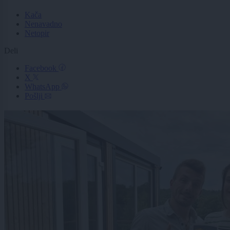
Kača
Nenavadno
Netopir
Deli
Facebook
X
WhatsApp
Pošlji