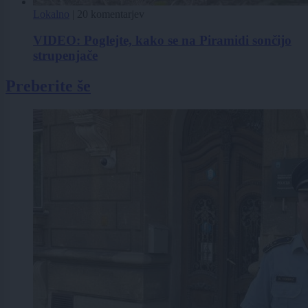
Lokalno
|
20 komentarjev
VIDEO: Poglejte, kako se na Piramidi sončijo
strupenjače
Preberite še