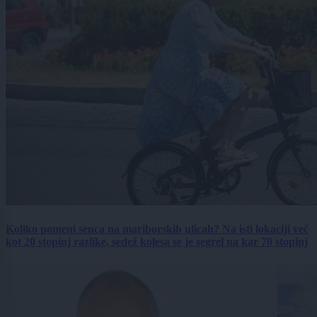
Koliko pomeni senca na mariborskih ulicah? Na isti lokaciji več
kot 20 stopinj razlike, sedež kolesa se je segrel na kar 70 stopinj