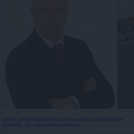
Soršak potrdil kandidaturo za nov mandat in razkril glavne
prioritete: »Še vedno čutim zagnanost«