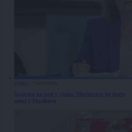
Politika
|
7 komentarjev
Štajerka na poti v vlado: Ministrstvo bo imelo
sedež v Mariboru