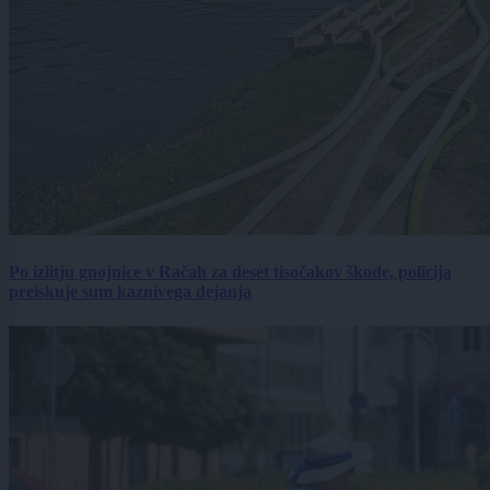
Po izlitju gnojnice v Račah za deset tisočakov škode, policija
preiskuje sum kaznivega dejanja