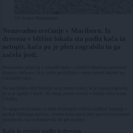
Vir: bralec Mariborinfo
Nenavadno srečanje v Mariboru. Iz
drevesa v bližini lokala sta padla kača in
netopir, kača pa je plen zagrabila in ga
začela jesti.
Nenavaden prizor je v minulih dneh v središču Maribora presenetil
skupino občanov, ki je večer preživljala v enem izmed lokalov na
Gledališki ulici.
Na uredništvo
Mariborinfo
se je obrnil bralec, ki je opisal dogodek,
ki se je zgodil v torek, 26. maja, pozno zvečer v bližini vrtca Ivana
Glinška.
Po njegovih besedah so med druženjem večkrat zaslišali šumenje v
krošnji bližnjega drevesa, vendar temu sprva niso posvečali posebne
pozornosti, saj so domnevali, da gre za ptice.
Kača in netopir padla iz drevesa