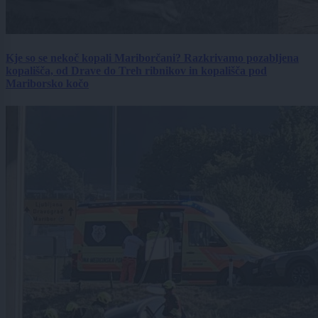
Kje so se nekoč kopali Mariborčani? Razkrivamo pozabljena
kopališča, od Drave do Treh ribnikov in kopališča pod
Mariborsko kočo