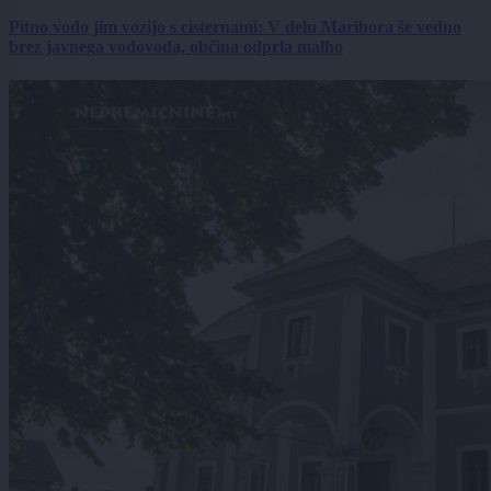
Pitno vodo jim vozijo s cisternami: V delu Maribora še vedno
brez javnega vodovoda, občina odprla malho