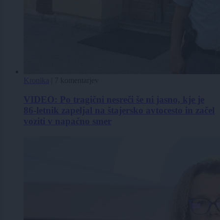
Kronika
|
7 komentarjev
VIDEO: Po tragični nesreči še ni jasno, kje je
86-letnik zapeljal na štajersko avtocesto in začel
voziti v napačno smer