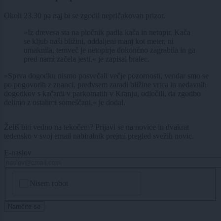
Okoli 23.30 pa naj bi se zgodil nepričakovan prizor.
»Iz drevesa sta na pločnik padla kača in netopir. Kača
se kljub naši bližini, oddaljeni manj kot meter, ni
umaknila, temveč je netopirja dokončno zagrabila in ga
pred nami začela jesti,« je zapisal bralec.
»Sprva dogodku nismo posvečali večje pozornosti, vendar smo se
po pogovorih z znanci, predvsem zaradi bližine vrtca in nedavnih
dogodkov s kačami v parkomatih v Kranju, odločili, da zgodbo
delimo z ostalimi someščani,« je dodal.
Želiš biti vedno na tekočem? Prijavi se na novice in dvakrat
tedensko v svoj email nabiralnik prejmi pregled svežih novic.
E-naslov
CAPTCHA
Nisem robot
Naročite se