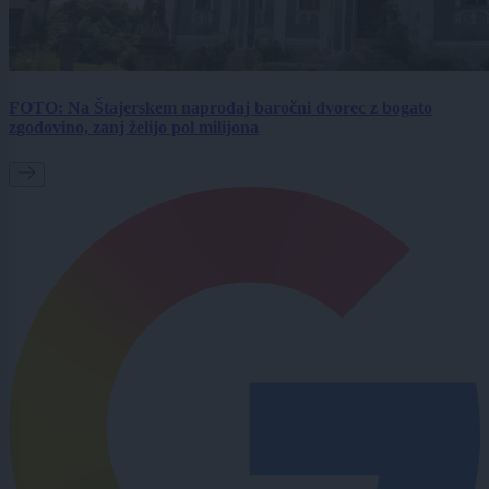
FOTO: Na Štajerskem naprodaj baročni dvorec z bogato
zgodovino, zanj želijo pol milijona