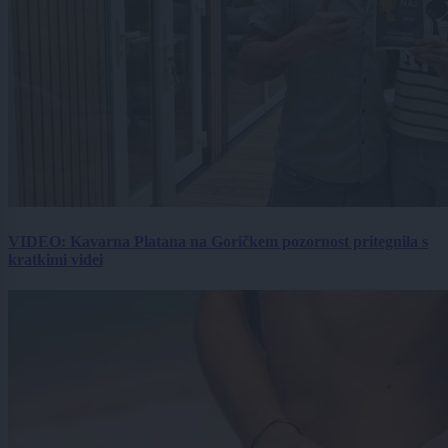
VIDEO: Kavarna Platana na Goričkem pozornost pritegnila s
kratkimi videi