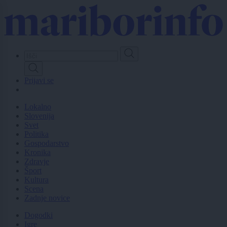
Skip
to
main
content
Prijavi se
Lokalno
Slovenija
Svet
Politika
Gospodarstvo
Kronika
Zdravje
Šport
Kultura
Scena
Zadnje novice
Dogodki
Igre