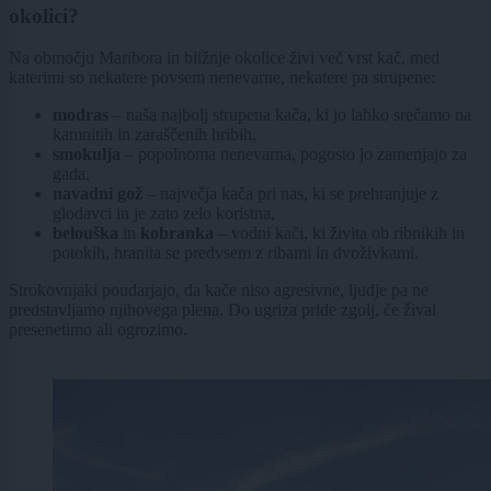
okolici?
Na območju Maribora in bližnje okolice živi več vrst kač, med
katerimi so nekatere povsem nenevarne, nekatere pa strupene:
modras
– naša najbolj strupena kača, ki jo lahko srečamo na
kamnitih in zaraščenih hribih,
smokulja
– popolnoma nenevarna, pogosto jo zamenjajo za
gada,
navadni gož
– največja kača pri nas, ki se prehranjuje z
glodavci in je zato zelo koristna,
belouška
in
kobranka
– vodni kači, ki živita ob ribnikih in
potokih, hranita se predvsem z ribami in dvoživkami.
Strokovnjaki poudarjajo, da kače niso agresivne, ljudje pa ne
predstavljamo njihovega plena. Do ugriza pride zgolj, če žival
presenetimo ali ogrozimo.