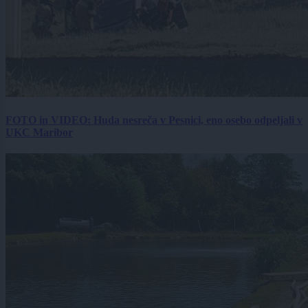
FOTO in VIDEO: Huda nesreča v Pesnici, eno osebo odpeljali v
UKC Maribor