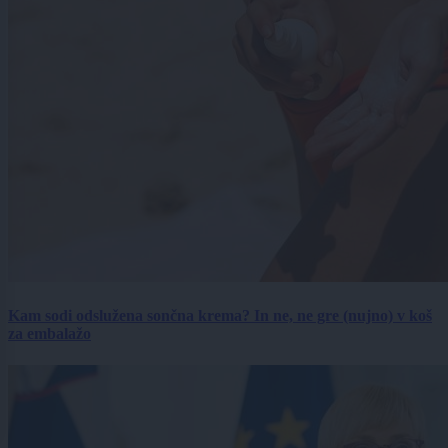
Kam sodi odslužena sončna krema? In ne, ne gre (nujno) v koš
za embalažo