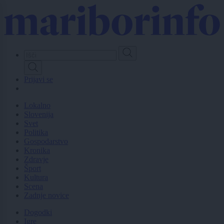
Skip
to
main
content
Prijavi se
Lokalno
Slovenija
Svet
Politika
Gospodarstvo
Kronika
Zdravje
Šport
Kultura
Scena
Zadnje novice
Dogodki
Igre