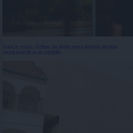
Trust se vrača: »Želimo, da ljudje znova doživijo občutke,
zaradi katerih so ga vzljubili«