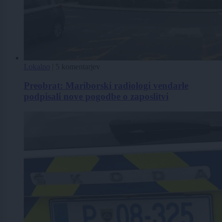
Lokalno
|
5 komentarjev
Preobrat: Mariborski radiologi vendarle
podpisali nove pogodbe o zaposlitvi