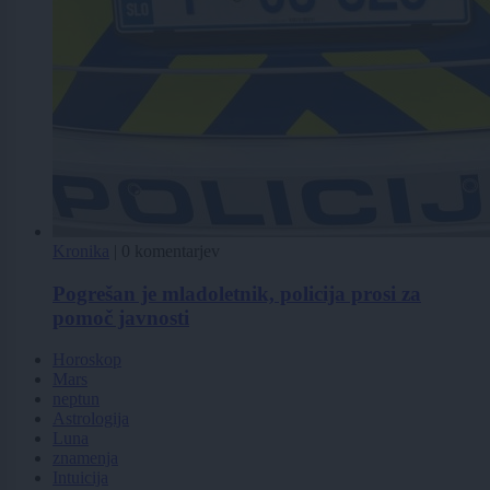
Kronika
|
0 komentarjev
Pogrešan je mladoletnik, policija prosi za
pomoč javnosti
Horoskop
Mars
neptun
Astrologija
Luna
znamenja
Intuicija