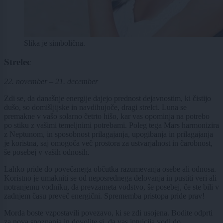
Slika je simbolična.
Strelec
22. november – 21. december
Zdi se, da današnje energije dajejo prednost dejavnostim, ki čistijo
dušo, so domišljijske in navdihujoče, dragi strelci. Luna se
premakne v vašo solarno četrto hišo, kar vas opominja na potrebo
po stiku z vašimi temeljnimi potrebami. Poleg tega Mars harmonizira
z Neptunom, in sposobnost prilagajanja, upogibanja in prilagajanja
je koristna, saj omogoča več prostora za ustvarjalnost in čarobnost,
še posebej v vaših odnosih.
Lahko pride do povečanega občutka razumevanja osebe ali odnosa.
Koristno je umakniti se od neposrednega delovanja in pustiti veri ali
notranjemu vodniku, da prevzameta vodstvo, še posebej, če ste bili v
zadnjem času preveč energični. Sprememba pristopa pride prav!
Morda boste vzpostavili povezavo, ki se zdi usojena. Bodite odprti
za nova spoznanja in dovolite si, da vas intuicija vodi do