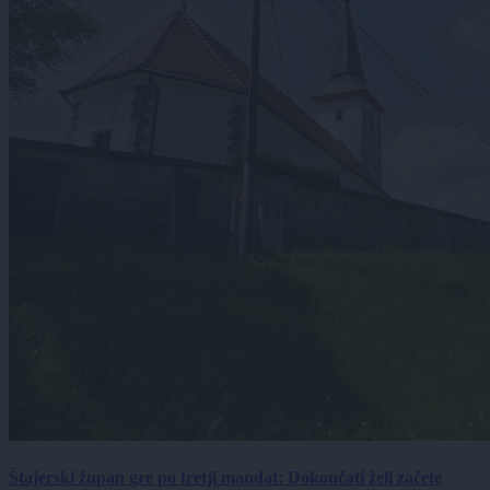
Štajerski župan gre po tretji mandat: Dokončati želi začete