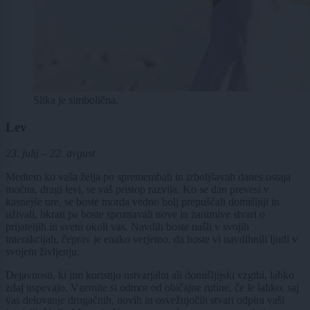
Slika je simbolična.
Lev
23. julij – 22. avgust
Medtem ko vaša želja po spremembah in izboljšavah danes ostaja
močna, dragi levi, se vaš pristop razvija. Ko se dan prevesi v
kasnejše ure, se boste morda vedno bolj prepuščali domišljiji in
uživali, hkrati pa boste spoznavali nove in zanimive stvari o
prijateljih in svetu okoli vas. Navdih boste našli v svojih
interakcijah, čeprav je enako verjetno, da boste vi navdihnili ljudi v
svojem življenju.
Dejavnosti, ki jim koristijo ustvarjalni ali domišljijski vzgibi, lahko
zdaj uspevajo. Vzemite si odmor od običajne rutine, če le lahko, saj
vas delovanje drugačnih, novih in osvežujočih stvari odpira vaši