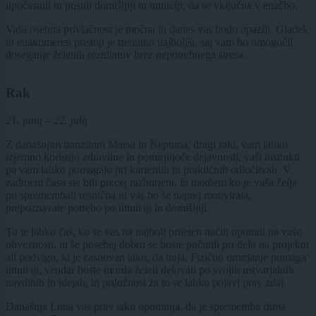
upočasnili in pustili domišljiji in intuiciji, da se vključita v enačbo.
Vaša osebna privlačnost je močna in danes vas bodo opazili. Gladek
in enakomeren pristop je trenutno najboljši, saj vam bo omogočil
doseganje želenih rezultatov brez nepotrebnega stresa.
Rak
21. junij – 22. julij
Z današnjim tranzitom Marsa in Neptuna, dragi raki, vam lahko
izjemno koristijo zdravilne in pomirjujoče dejavnosti, vaši instinkti
pa vam lahko pomagajo pri kariernih in praktičnih odločitvah. V
zadnjem času ste bili precej razburjeni, in medtem ko je vaša želja
po spremembah resnična in vas bo še naprej motivirala,
prepoznavate potrebo po intuiciji in domišljiji.
To je lahko čas, ko se vas na najbolj prijeten način opomni na vaše
obveznosti, in še posebej dobro se boste počutili pri delu na projektu
ali podvigu, ki je zasnovan tako, da traja. Fizično umirjanje pomaga
intuiciji, vendar boste morda želeli delovati po svojih ustvarjalnih
navdihih in idejah, in priložnost za to se lahko pojavi prav zdaj.
Današnja Luna vas prav tako opominja, da je sprememba ritma