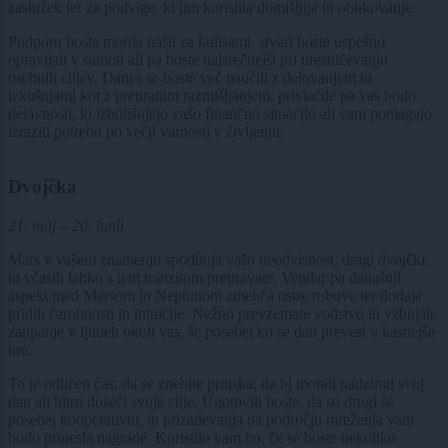
zaslužek ter za podvige, ki jim koristita domišljija in oblikovanje.
Podporo boste morda našli za kulisami, stvari boste uspešno
opravljali v samoti ali pa boste najsrečnejši pri uresničevanju
osebnih ciljev. Danes se boste več naučili z delovanjem in
izkušnjami kot z pretiranim razmišljanjem, privlačile pa vas bodo
dejavnosti, ki izboljšujejo vašo finančno situacijo ali vam pomagajo
izraziti potrebo po večji varnosti v življenju.
Dvojčka
21. maj – 20. junij
Mars v vašem znamenju spodbuja vašo neodvisnost, dragi dvojčki,
in včasih lahko s tem tranzitom pretiravate. Vendar pa današnji
aspekt med Marsom in Neptunom zmehča ostre robove ter dodaja
pridih čarobnosti in intuicije. Nežno prevzemate vodstvo in vzbujate
zaupanje v ljudeh okoli vas, še posebej ko se dan prevesi v kasnejše
ure.
To je odličen čas, da se znebite pritiska, da bi morali nadzirati svoj
dan ali hitro doseči svoje cilje. Ugotovili boste, da so drugi še
posebej kooperativni, in prizadevanja na področju mreženja vam
bodo prinesla nagrade. Koristilo vam bo, če se boste nekoliko