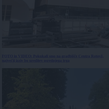
FOTO in VIDEO: Pokukali smo na gradbišče Centra Rotovž,
največji izziv bo ureditev osrednjega trga