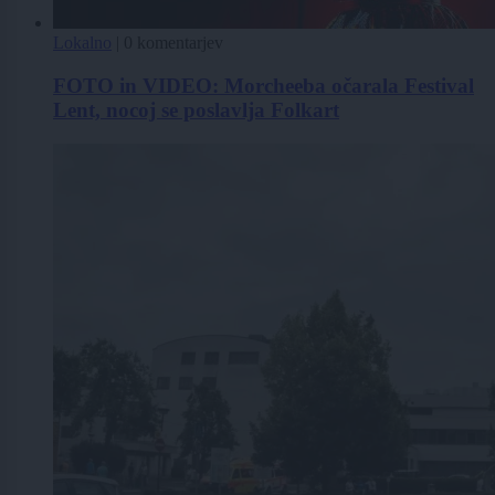
Lokalno
|
0 komentarjev
FOTO in VIDEO: Morcheeba očarala Festival
Lent, nocoj se poslavlja Folkart