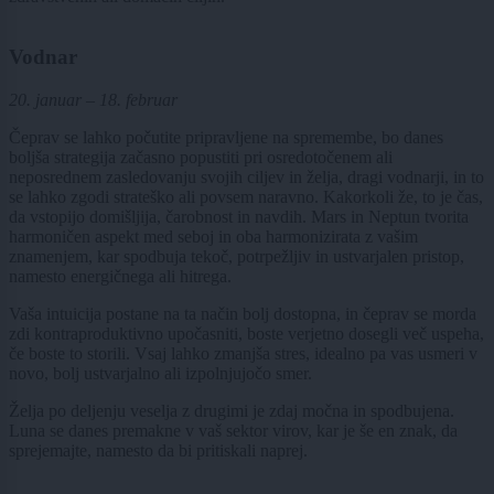
Vodnar
20. januar – 18. februar
Čeprav se lahko počutite pripravljene na spremembe, bo danes
boljša strategija začasno popustiti pri osredotočenem ali
neposrednem zasledovanju svojih ciljev in želja, dragi vodnarji, in to
se lahko zgodi strateško ali povsem naravno. Kakorkoli že, to je čas,
da vstopijo domišljija, čarobnost in navdih. Mars in Neptun tvorita
harmoničen aspekt med seboj in oba harmonizirata z vašim
znamenjem, kar spodbuja tekoč, potrpežljiv in ustvarjalen pristop,
namesto energičnega ali hitrega.
Vaša intuicija postane na ta način bolj dostopna, in čeprav se morda
zdi kontraproduktivno upočasniti, boste verjetno dosegli več uspeha,
če boste to storili. Vsaj lahko zmanjša stres, idealno pa vas usmeri v
novo, bolj ustvarjalno ali izpolnjujočo smer.
Želja po deljenju veselja z drugimi je zdaj močna in spodbujena.
Luna se danes premakne v vaš sektor virov, kar je še en znak, da
sprejemajte, namesto da bi pritiskali naprej.