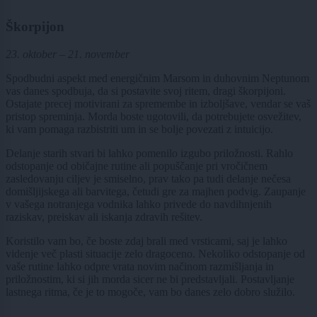
Škorpijon
23. oktober – 21. november
Spodbudni aspekt med energičnim Marsom in duhovnim Neptunom
vas danes spodbuja, da si postavite svoj ritem, dragi škorpijoni.
Ostajate precej motivirani za spremembe in izboljšave, vendar se vaš
pristop spreminja. Morda boste ugotovili, da potrebujete osvežitev,
ki vam pomaga razbistriti um in se bolje povezati z intuicijo.
Delanje starih stvari bi lahko pomenilo izgubo priložnosti. Rahlo
odstopanje od običajne rutine ali popuščanje pri vročičnem
zasledovanju ciljev je smiselno, prav tako pa tudi delanje nečesa
domišljijskega ali barvitega, četudi gre za majhen podvig. Zaupanje
v vašega notranjega vodnika lahko privede do navdihnjenih
raziskav, preiskav ali iskanja zdravih rešitev.
Koristilo vam bo, če boste zdaj brali med vrsticami, saj je lahko
videnje več plasti situacije zelo dragoceno. Nekoliko odstopanje od
vaše rutine lahko odpre vrata novim načinom razmišljanja in
priložnostim, ki si jih morda sicer ne bi predstavljali. Postavljanje
lastnega ritma, če je to mogoče, vam bo danes zelo dobro služilo.