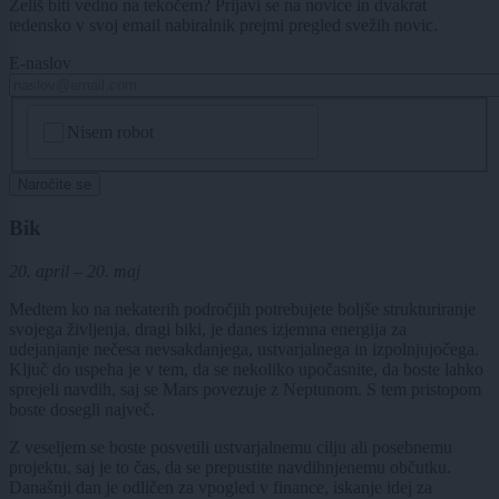
Želiš biti vedno na tekočem? Prijavi se na novice in dvakrat
tedensko v svoj email nabiralnik prejmi pregled svežih novic.
E-naslov
CAPTCHA
Nisem robot
Naročite se
Bik
20. april – 20. maj
Medtem ko na nekaterih področjih potrebujete boljše strukturiranje
svojega življenja, dragi biki, je danes izjemna energija za
udejanjanje nečesa nevsakdanjega, ustvarjalnega in izpolnjujočega.
Ključ do uspeha je v tem, da se nekoliko upočasnite, da boste lahko
sprejeli navdih, saj se Mars povezuje z Neptunom. S tem pristopom
boste dosegli največ.
Z veseljem se boste posvetili ustvarjalnemu cilju ali posebnemu
projektu, saj je to čas, da se prepustite navdihnjenemu občutku.
Današnji dan je odličen za vpogled v finance, iskanje idej za