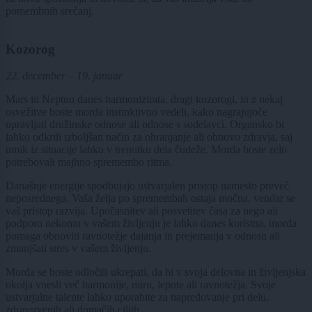
pomembnih srečanj.
Kozorog
22. december – 19. januar
Mars in Neptun danes harmonizirata, dragi kozorogi, in z nekaj
osvežitve boste morda instinktivno vedeli, kako nagrajujoče
upravljati družinske odnose ali odnose s sodelavci. Organsko bi
lahko odkrili izboljšan način za ohranjanje ali obnovo zdravja, saj
umik iz situacije lahko v trenutku dela čudeže. Morda boste zelo
potrebovali majhno spremembo ritma.
Današnje energije spodbujajo ustvarjalen pristop namesto preveč
neposrednega. Vaša želja po spremembah ostaja močna, vendar se
vaš pristop razvija. Upočasnitev ali posvetitev časa za nego ali
podporo nekomu v vašem življenju je lahko danes koristna, morda
pomaga obnoviti ravnotežje dajanja in prejemanja v odnosu ali
zmanjšati stres v vašem življenju.
Morda se boste odločili ukrepati, da bi v svoja delovna in življenjska
okolja vnesli več harmonije, miru, lepote ali ravnotežja. Svoje
ustvarjalne talente lahko uporabite za napredovanje pri delu,
zdravstvenih ali domačih ciljih.