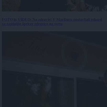
FOTO in VIDEO: Na zdravje! V Mariboru postavljali rekord
za najdaljšo špricer zdravico na svetu