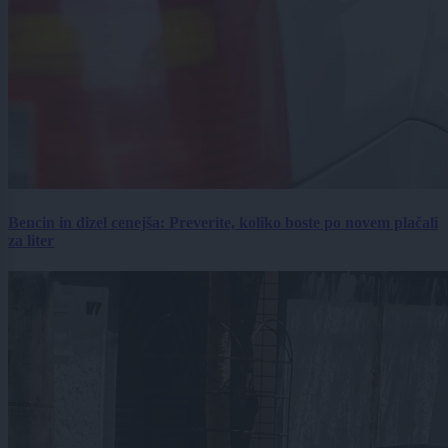
Bencin in dizel cenejša: Preverite, koliko boste po novem plačali
za liter