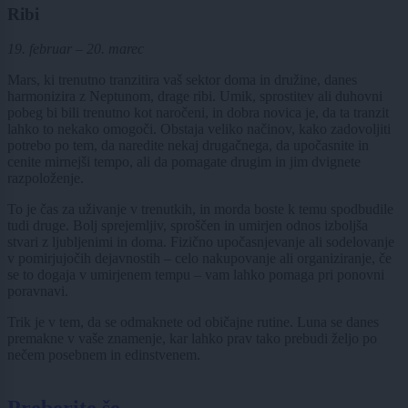
Ribi
19. februar – 20. marec
Mars, ki trenutno tranzitira vaš sektor doma in družine, danes
harmonizira z Neptunom, drage ribi. Umik, sprostitev ali duhovni
pobeg bi bili trenutno kot naročeni, in dobra novica je, da ta tranzit
lahko to nekako omogoči. Obstaja veliko načinov, kako zadovoljiti
potrebo po tem, da naredite nekaj drugačnega, da upočasnite in
cenite mirnejši tempo, ali da pomagate drugim in jim dvignete
razpoloženje.
To je čas za uživanje v trenutkih, in morda boste k temu spodbudile
tudi druge. Bolj sprejemljiv, sproščen in umirjen odnos izboljša
stvari z ljubljenimi in doma. Fizično upočasnjevanje ali sodelovanje
v pomirjujočih dejavnostih – celo nakupovanje ali organiziranje, če
se to dogaja v umirjenem tempu – vam lahko pomaga pri ponovni
poravnavi.
Trik je v tem, da se odmaknete od običajne rutine. Luna se danes
premakne v vaše znamenje, kar lahko prav tako prebudi željo po
nečem posebnem in edinstvenem.