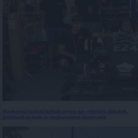
Mariborski študenti izdelali povsem nov električni dirkalnik,
predstavili ga bodo na mednarodnem tekmovanju