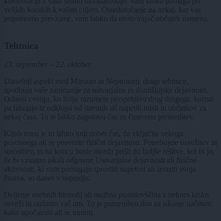
kombinaciji z vašo lastno radodarnostjo, vam lahko pomaga pri
velikih korakih k vašim ciljem. Osredotočanje na nekaj, kar vas
popolnoma prevzame, vam lahko da motivirajoč občutek namena.
Tehtnica
23. september – 22. oktober
Današnji aspekt med Marsom in Neptunom, drage tehtnice,
spodbuja vaše zanimanje za ustvarjalne in domišljijske dejavnosti.
Odnosi cvetijo, ko bolje razumete perspektivo drug drugega, koristi
pa izhajajo iz odklopa od stresnih ali napetih misli in občutkov za
nekaj časa. To je lahko zagotovo čas za čustveno preureditev.
Kljub temu je to lahko tudi dober čas, da vključite nekoga
posebnega ali se posvetite fizični dejavnosti. Potrebujete osvežitev in
sprostitev, in na koncu boste morda prišli do boljše rešitve, kot bi jo,
če bi vztrajno iskali odgovor. Ustvarjalne dejavnosti ali fizične
aktivnosti, ki vam pomagajo sprostiti napetost ali izraziti svoja
čustva, so danes v ospredju.
Deljenje osebnih filozofij ali majhna pustolovščina z nekom lahko
osveži in razbistri vaš um. To je pomemben dan za iskanje načinov,
kako upočasniti ali se umiriti.