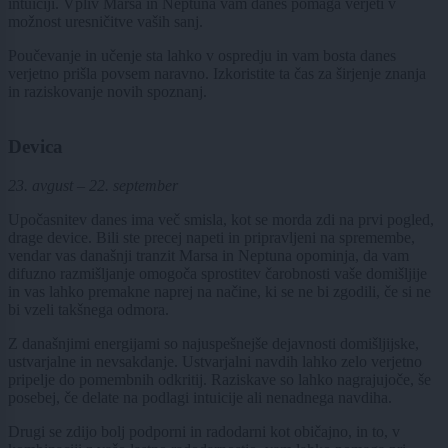
intuiciji. Vpliv Marsa in Neptuna vam danes pomaga verjeti v
možnost uresničitve vaših sanj.
Poučevanje in učenje sta lahko v ospredju in vam bosta danes
verjetno prišla povsem naravno. Izkoristite ta čas za širjenje znanja
in raziskovanje novih spoznanj.
Devica
23. avgust – 22. september
Upočasnitev danes ima več smisla, kot se morda zdi na prvi pogled,
drage device. Bili ste precej napeti in pripravljeni na spremembe,
vendar vas današnji tranzit Marsa in Neptuna opominja, da vam
difuzno razmišljanje omogoča sprostitev čarobnosti vaše domišljije
in vas lahko premakne naprej na načine, ki se ne bi zgodili, če si ne
bi vzeli takšnega odmora.
Z današnjimi energijami so najuspešnejše dejavnosti domišljijske,
ustvarjalne in nevsakdanje. Ustvarjalni navdih lahko zelo verjetno
pripelje do pomembnih odkritij. Raziskave so lahko nagrajujoče, še
posebej, če delate na podlagi intuicije ali nenadnega navdiha.
Drugi se zdijo bolj podporni in radodarni kot običajno, in to, v