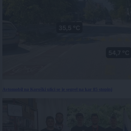
Avtomobil na Koroški ulici se je segrel na kar 85 stopinj