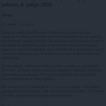
soboto, 4. julija 2026.
Oven
21. marec – 19. april
Današnji aspekt med Marsom in Neptunom, dragi ovni, vas
spodbuja k odklonu od resnih misli in osredotočenosti, kar vam bo
najverjetneje izjemno koristilo. Morda boste prejeli novico, ki vas bo
navdušila in navdihnila, ali pa se boste prepustili pomirjujočemu
pogovoru. Ta tranzit združuje vašo občutljivost in entuziazem, kar je
čarobna kombinacija, ki vas vodi na prave poti in hkrati krepi vašo
privlačnost.
Predstavljanje vaših idej je lahko izjemno uspešno in nagrajujoče.
Prav tako ste danes bolj kot običajno nagnjeni k sledenju zabavnim
impulzom in spontanosti. Ne bojte se prepustiti toku in raziskati
nove možnosti, ki se vam ponujajo.
Ko se dan prevesi v kasnejše ure, se Luna premakne v vaš sektor
zasebnosti, kar je dodaten znak, da upočasnite svoj ritem. Vzemite si
čas zase, saj boste tako najbolje izkoristili ta dan.