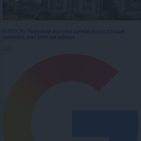
FOTO: Na Štajerskem naprodaj baročni dvorec z bogato
zgodovino, zanj želijo pol milijona