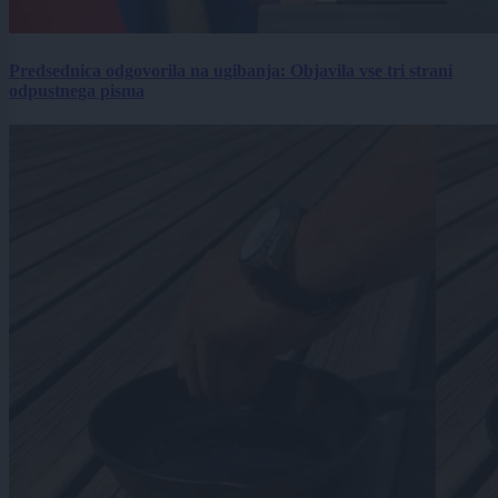
Predsednica odgovorila na ugibanja: Objavila vse tri strani
odpustnega pisma