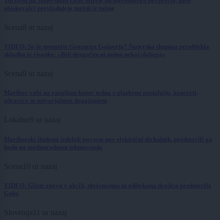
Turizem na Štajerskem raste hitreje od slovenskega povprečja, med
obiskovalci prevladujejo turisti iz tujine
Scena
8 ur nazaj
VIDEO: Se še spomnite Groznega Gašperja? Štajerska skupina preoblekla
skladbo iz risanke: »Biti drugačen ni nujno nekaj slabega«
Scena
9 ur nazaj
Maribor vabi na razgiban konec tedna z glasbeno nostalgijo, koncerti,
zdravico in ustvarjalnim dogajanjem
Lokalno
9 ur nazaj
Mariborski študenti izdelali povsem nov električni dirkalnik, predstavili ga
bodo na mednarodnem tekmovanju
Scena
10 ur nazaj
VIDEO: Gliste znova v akciji, skrivnostna in odštekana dvojica predstavlja
Gobe
Slovenija
11 ur nazaj