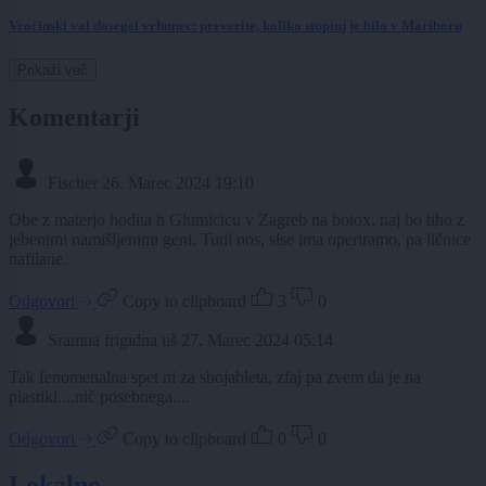
Vročinski val dosegel vrhunec: preverite, koliko stopinj je bilo v Mariboru
Prikaži več
Komentarji
Fischer
26. Marec 2024 19:10
Obe z materjo hodita h Glumicicu v Zagreb na botox, naj bo tiho z
jebenimi namišljenimi geni. Tudi nos, sise ima operiramo, pa ličnice
nafilane.
Odgovori
Copy to clipboard
3
0
Sramna frigidna uš
27. Marec 2024 05:14
Tak fenomenalna spet ni za sbojableta, zfaj pa zvem da je na
plastiki....nič posebnega....
Odgovori
Copy to clipboard
0
0
Lokalno