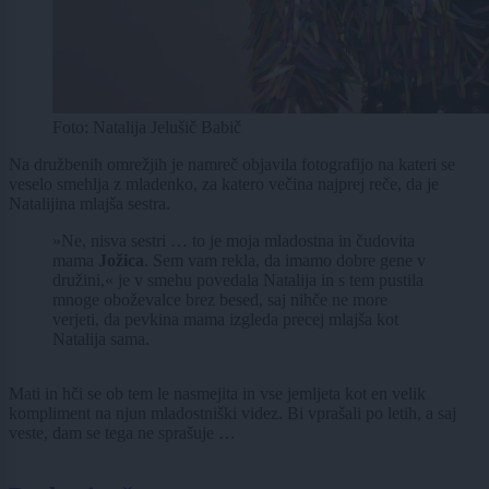
Foto: Natalija Jelušič Babič
Na družbenih omrežjih je namreč objavila fotografijo na kateri se
veselo smehlja z mladenko, za katero večina najprej reče, da je
Natalijina mlajša sestra.
»Ne, nisva sestri … to je moja mladostna in čudovita
mama
Jožica
. Sem vam rekla, da imamo dobre gene v
družini,« je v smehu povedala Natalija in s tem pustila
mnoge oboževalce brez besed, saj nihče ne more
verjeti, da pevkina mama izgleda precej mlajša kot
Natalija sama.
Mati in hči se ob tem le nasmejita in vse jemljeta kot en velik
kompliment na njun mladostniški videz. Bi vprašali po letih, a saj
veste, dam se tega ne sprašuje …