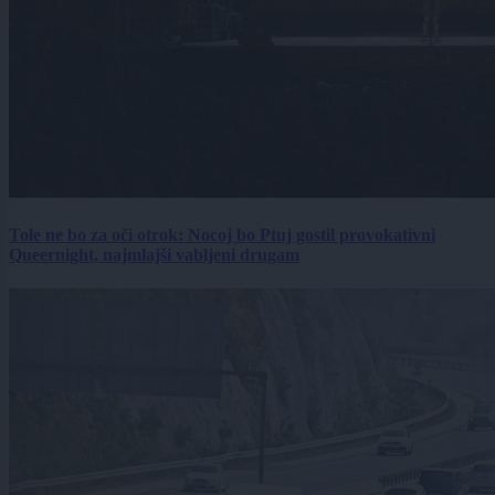
Tole ne bo za oči otrok: Nocoj bo Ptuj gostil provokativni
Queernight, najmlajši vabljeni drugam