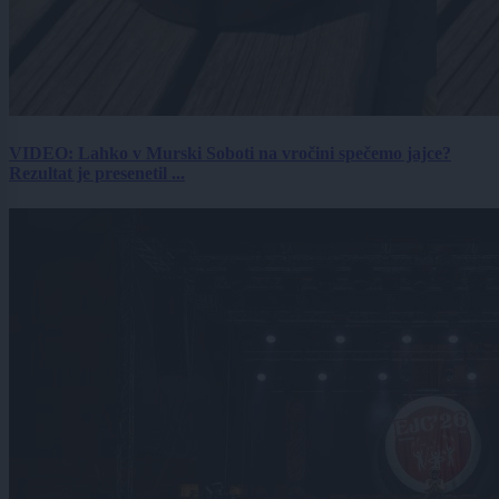
VIDEO: Lahko v Murski Soboti na vročini spečemo jajce?
Rezultat je presenetil ...