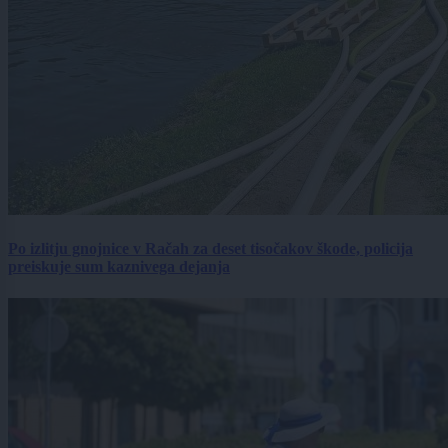
Po izlitju gnojnice v Račah za deset tisočakov škode, policija
preiskuje sum kaznivega dejanja