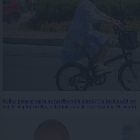
Koliko pomeni senca na mariborskih ulicah? Na isti lokaciji več
kot 20 stopinj razlike, sedež kolesa se je segrel na kar 70 stopinj