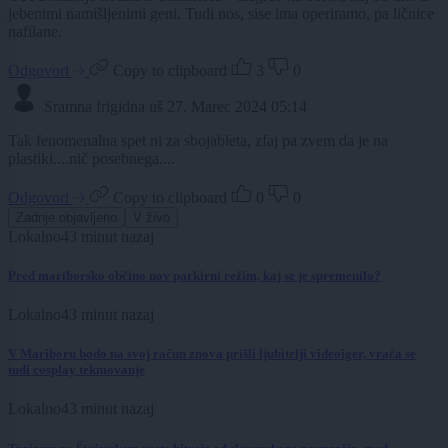
jebenimi namišljenimi geni. Tudi nos, sise ima operiramo, pa ličnice
nafilane.
Odgovori
Copy to clipboard
3
0
Sramna frigidna uš
27. Marec 2024 05:14
Tak fenomenalna spet ni za sbojableta, zfaj pa zvem da je na
plastiki....nič posebnega....
Odgovori
Copy to clipboard
0
0
Zadnje objavljeno
V živo
Lokalno
43 minut nazaj
Pred mariborsko občino nov parkirni režim, kaj se je spremenilo?
Lokalno
43 minut nazaj
V Mariboru bodo na svoj račun znova prišli ljubitelji videoiger, vrača se
tudi cosplay tekmovanje
Lokalno
43 minut nazaj