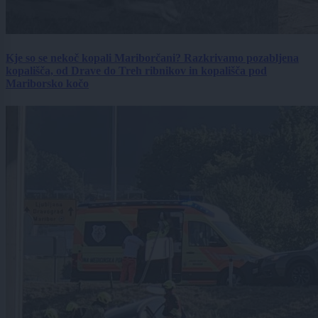
Kje so se nekoč kopali Mariborčani? Razkrivamo pozabljena
kopališča, od Drave do Treh ribnikov in kopališča pod
Mariborsko kočo