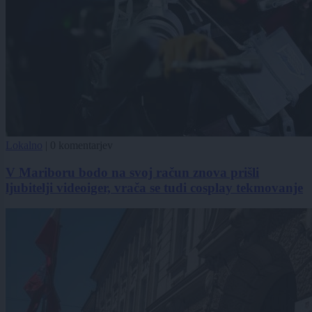
Lokalno
|
0 komentarjev
V Mariboru bodo na svoj račun znova prišli
ljubitelji videoiger, vrača se tudi cosplay tekmovanje