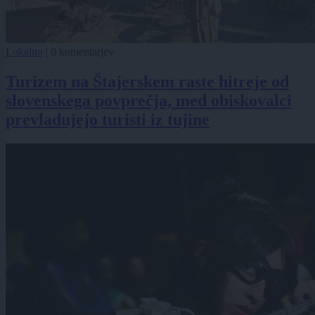
Lokalno
|
0 komentarjev
Turizem na Štajerskem raste hitreje od
slovenskega povprečja, med obiskovalci
prevladujejo turisti iz tujine