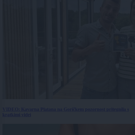
VIDEO: Kavarna Platana na Goričkem pozornost pritegnila s
kratkimi videi