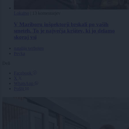
Lokalno
|
13 komentarjev
V Mariboru inšpektorji brskali po vaših
smeteh. To je največja kršitev, ki jo delamo
skoraj vsi
natalija verboten
Pevka
Deli
Facebook
X
WhatsApp
Pošlji