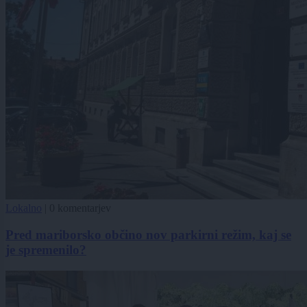
Lokalno
|
0 komentarjev
Pred mariborsko občino nov parkirni režim, kaj se
je spremenilo?