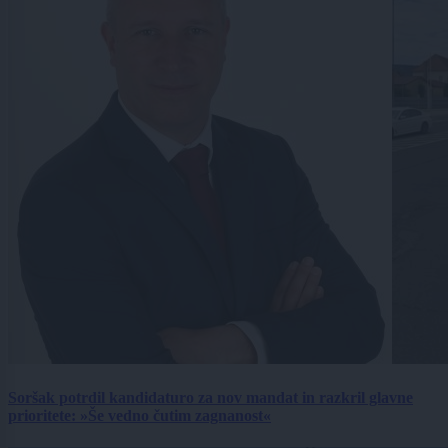
Soršak potrdil kandidaturo za nov mandat in razkril glavne
prioritete: »Še vedno čutim zagnanost«