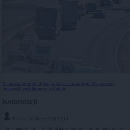
Primorka je spet odprta, a kaos se nadaljuje: Dve nesreči
povzročili večkilometrske kolone
Komentarji
Fischer
26. Marec 2024 19:10
Obe z materjo hodita h Glumicicu v Zagreb na botox, naj bo tiho z