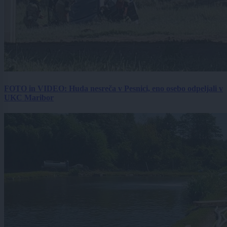
FOTO in VIDEO: Huda nesreča v Pesnici, eno osebo odpeljali v
UKC Maribor