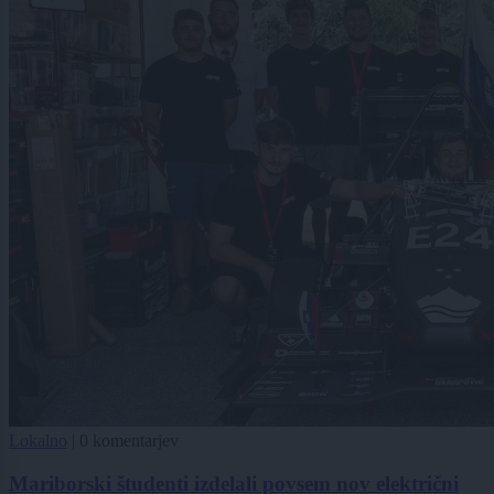
Lokalno
|
0 komentarjev
Mariborski študenti izdelali povsem nov električni