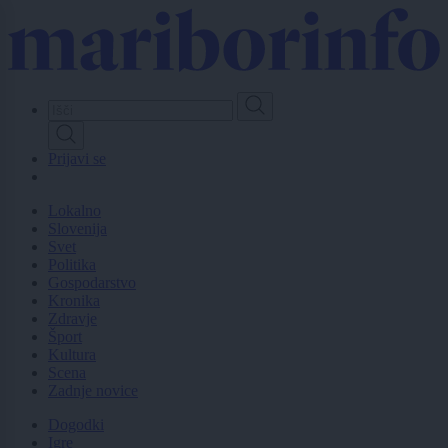
Skip
to
main
content
Prijavi se
Lokalno
Slovenija
Svet
Politika
Gospodarstvo
Kronika
Zdravje
Šport
Kultura
Scena
Zadnje novice
Dogodki
Igre