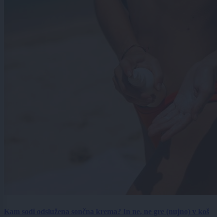
Kam sodi odslužena sončna krema? In ne, ne gre (nujno) v koš