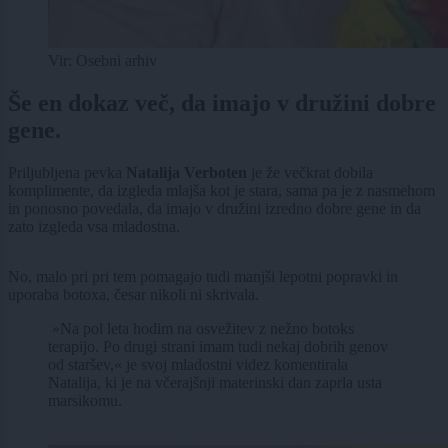
Vir: Osebni arhiv
Še en dokaz več, da imajo v družini dobre
gene.
Priljubljena pevka
Natalija Verboten
je že večkrat dobila
komplimente, da izgleda mlajša kot je stara, sama pa je z nasmehom
in ponosno povedala, da imajo v družini izredno dobre gene in da
zato izgleda vsa mladostna.
No, malo pri pri tem pomagajo tudi manjši lepotni popravki in
uporaba botoxa, česar nikoli ni skrivala.
»Na pol leta hodim na osvežitev z nežno botoks
terapijo. Po drugi strani imam tudi nekaj dobrih genov
od staršev,« je svoj mladostni videz komentirala
Natalija, ki je na včerajšnji materinski dan zaprla usta
marsikomu.