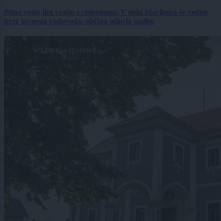
Pitno vodo jim vozijo s cisternami: V delu Maribora še vedno
brez javnega vodovoda, občina odprla malho