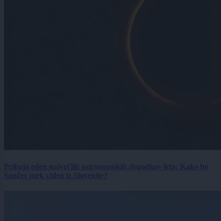
Prihaja eden največjih astronomskih dogodkov leta: Kako bo
Sončev mrk viden iz Slovenije?