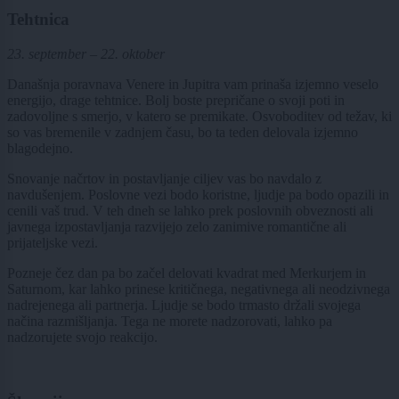
Tehtnica
23. september – 22. oktober
Današnja poravnava Venere in Jupitra vam prinaša izjemno veselo
energijo, drage tehtnice. Bolj boste prepričane o svoji poti in
zadovoljne s smerjo, v katero se premikate. Osvoboditev od težav, ki
so vas bremenile v zadnjem času, bo ta teden delovala izjemno
blagodejno.
Snovanje načrtov in postavljanje ciljev vas bo navdalo z
navdušenjem. Poslovne vezi bodo koristne, ljudje pa bodo opazili in
cenili vaš trud. V teh dneh se lahko prek poslovnih obveznosti ali
javnega izpostavljanja razvijejo zelo zanimive romantične ali
prijateljske vezi.
Pozneje čez dan pa bo začel delovati kvadrat med Merkurjem in
Saturnom, kar lahko prinese kritičnega, negativnega ali neodzivnega
nadrejenega ali partnerja. Ljudje se bodo trmasto držali svojega
načina razmišljanja. Tega ne morete nadzorovati, lahko pa
nadzorujete svojo reakcijo.