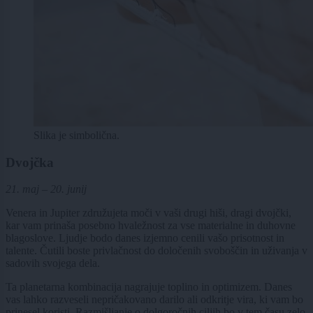
Slika je simbolična.
Dvojčka
21. maj – 20. junij
Venera in Jupiter združujeta moči v vaši drugi hiši, dragi dvojčki,
kar vam prinaša posebno hvaležnost za vse materialne in duhovne
blagoslove. Ljudje bodo danes izjemno cenili vašo prisotnost in
talente. Čutili boste privlačnost do določenih svoboščin in uživanja v
sadovih svojega dela.
Ta planetarna kombinacija nagrajuje toplino in optimizem. Danes
vas lahko razveseli nepričakovano darilo ali odkritje vira, ki vam bo
prinesel koristi. Razmišljanje o dolgoročnih ciljih bo v tem času zelo