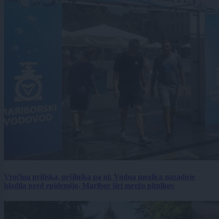
Vročina pritiska, pršilnika pa ni: Vodna meglica nazadnje
hladila pred epidemijo, Maribor širi mrežo pitnikov