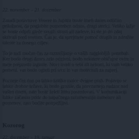
22. november – 21. december
Zaradi poravnave Venere in Jupitra boste imeli danes odlično
priložnost, da poglobite pomemben odnos, dragi strelci. Veliko lažje
se boste odprli glede svojih strasti ali zadeve, ki ste jo do zdaj
skrivali pred svetom. Čas je, da sprejmete pomoč drugih in združite
talente za dosego ciljev.
To je tudi močan čas za razmišljanje o vaših najglobljih potrebah.
Ker bodo drugi danes zelo odzivni, bodo nekatere običajne ovire in
meje preprosto izginile. Novi uvidi o sebi ali nekom, ki vam veliko
pomeni, vas bodo ogreli pri srcu in vas motivirali za naprej.
Pozneje čez dan pa lahko kritika malce dvigne prah. Pojavijo se
lahko drobne težave, ki bodo grozile, da prevzamejo nadzor nad
vašim dnem, zato boste želeli hitro posredovati. V komunikaciji
lahko začasno pride do napačnega razumevanja namenov ali
pomenov, zato bodite potrpežljivi.
Kozorog
22. december – 19. januar