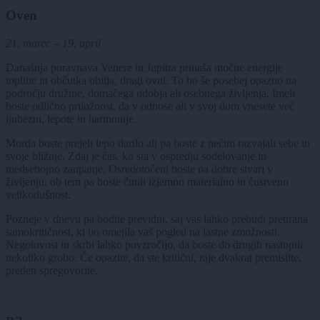
Oven
21. marec – 19. april
Današnja poravnava Venere in Jupitra prinaša močne energije
topline in občutka obilja, dragi ovni. To bo še posebej opazno na
področju družine, domačega udobja ali osebnega življenja. Imeli
boste odlično priložnost, da v odnose ali v svoj dom vnesete več
ljubezni, lepote in harmonije.
Morda boste prejeli lepo darilo ali pa boste z nečim razvajali sebe in
svoje bližnje. Zdaj je čas, ko sta v ospredju sodelovanje in
medsebojno zaupanje. Osredotočeni boste na dobre stvari v
življenju, ob tem pa boste čutili izjemno materialno in čustveno
velikodušnost.
Pozneje v dnevu pa bodite previdni, saj vas lahko prebudi pretirana
samokritičnost, ki bo omejila vaš pogled na lastne zmožnosti.
Negotovost in skrbi lahko povzročijo, da boste do drugih nastopili
nekoliko grobo. Če opazite, da ste kritični, raje dvakrat premislite,
preden spregovorite.