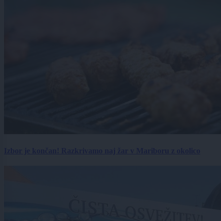
Izbor je končan! Razkrivamo naj žar v Mariboru z okolico