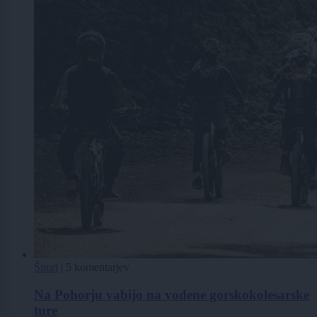
Šport
|
5 komentarjev
Na Pohorju vabijo na vodene gorskokolesarske
ture