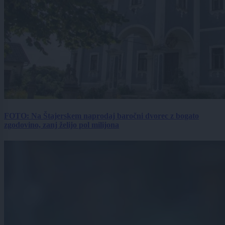
FOTO: Na Štajerskem naprodaj baročni dvorec z bogato
zgodovino, zanj želijo pol milijona