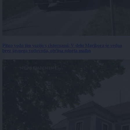
Pitno vodo jim vozijo s cisternami: V delu Maribora še vedno
brez javnega vodovoda, občina odprla malho