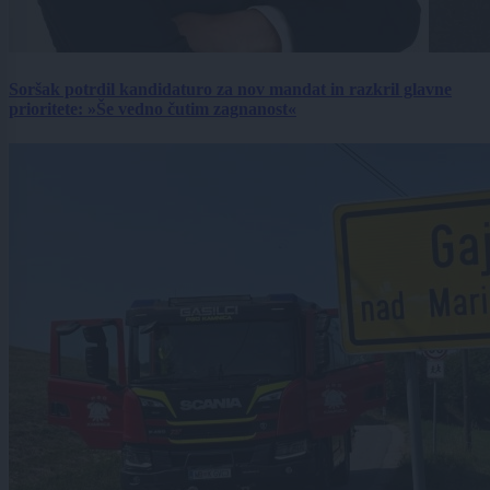
Soršak potrdil kandidaturo za nov mandat in razkril glavne
prioritete: »Še vedno čutim zagnanost«