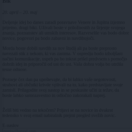
Bik
20. april – 20. maj
Deljenje idej bo danes zaradi poravnave Venere in Jupitra izjemno
prijetno, dragi biki. Uživali boste v priložnostih za širjenje svojega
znanja, poznanstev ali umskih interesov. Razveselile vas bodo dobre
novice, pogovori pa bodo zabavni in navdihujoči.
Morda boste dobili navdih za nov študij ali pa boste preprosto
navezali stik z nekom, ki vas zanima. V ospredju bodo izboljšani
načini komunikacije, uspeh pa bo tokrat prišel predvsem s pomočjo
dobrih idej in priporočil od ust do ust. Vaša dobra volja bo utrdila
tesne odnose.
Pozneje čez dan pa upoštevajte, da bi lahko vaše negotovosti,
strahovi ali občutki krivde vplivali na to, kako predstavljate svoje
zamisli. Prilagodite svoj nastop in se poskusite učiti iz težav, da
boste lahko samozavestno in odločno zakorakali naprej.
Želiš biti vedno na tekočem? Prijavi se na novice in dvakrat
tedensko v svoj email nabiralnik prejmi pregled svežih novic.
E-naslov