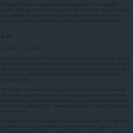
Pozneje čez dan pa lahko kritika ali negativnost v vas sprožita
močno željo po izboljšavah in spremembah na bolje. Pojavi se lahko
več manjših nesporazumov in blokad. Bodite malo bolj pozorni na
to, kaj govorite, predvsem pa ne hitite s pomembnimi sporočili.
Lev
23. julij – 22. avgust
Z današnjo poravnavo Venere in Jupitra v vaši dvanajsti hiši se boste
morda končno osvobodili bremena ali nezdrave navezanosti, dragi
levi. Odpuščanje in razumevanje vam bosta pomagala, da boste lažje
zakorakali v prihodnost. Preplavili vas bodo topli občutki glede
zasebne zadeve.
Nekaj, kar bo danes prišlo na plan, vam bo prineslo veliko veselja.
Pomembni pogovori, novice ali celo naključno srečanje vam bodo
pomagali do boljšega vpogleda v nekaj, kar vas je dolgo frustriralo.
Na delu bo sinhroničnost – nenavadna naključja vas bodo navdala z
optimizmom.
Pozneje čez dan pa bo komunikacija postala nekoliko bolj zapletena,
predvsem zaradi negotovosti. Zamujene povezave, zamude in
manjše neprijetnosti lahko začasno prekinejo vaše načrte, vendar vas