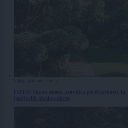
Lokalno
|
4 komentarjev
FOTO: Skrita zelena pravljica pri Mariboru, ki
jemlje dih obiskovalcem