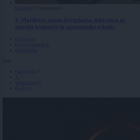
Lokalno
|
0 komentarjev
V Mariboru danes brezplačna delavnica za
starejše kolesarje in uporabnike e-koles
Horoskop
Dnevni horoskop
Astrologija
Deli
Facebook
X
WhatsApp
Pošlji