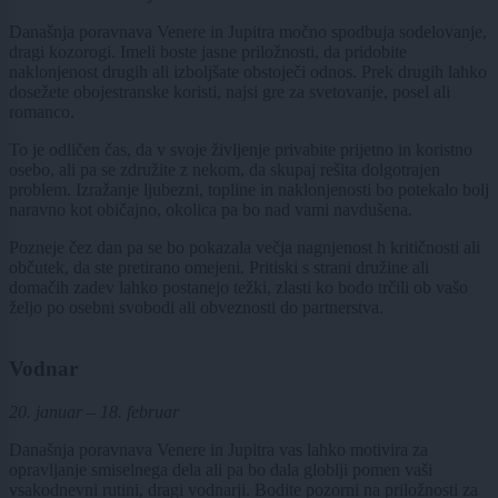
Današnja poravnava Venere in Jupitra močno spodbuja sodelovanje,
dragi kozorogi. Imeli boste jasne priložnosti, da pridobite
naklonjenost drugih ali izboljšate obstoječi odnos. Prek drugih lahko
dosežete obojestranske koristi, najsi gre za svetovanje, posel ali
romanco.
To je odličen čas, da v svoje življenje privabite prijetno in koristno
osebo, ali pa se združite z nekom, da skupaj rešita dolgotrajen
problem. Izražanje ljubezni, topline in naklonjenosti bo potekalo bolj
naravno kot običajno, okolica pa bo nad vami navdušena.
Pozneje čez dan pa se bo pokazala večja nagnjenost h kritičnosti ali
občutek, da ste pretirano omejeni. Pritiski s strani družine ali
domačih zadev lahko postanejo težki, zlasti ko bodo trčili ob vašo
željo po osebni svobodi ali obveznosti do partnerstva.
Vodnar
20. januar – 18. februar
Današnja poravnava Venere in Jupitra vas lahko motivira za
opravljanje smiselnega dela ali pa bo dala globlji pomen vaši
vsakodnevni rutini, dragi vodnarji. Bodite pozorni na priložnosti za