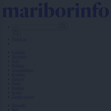
Skip
to
main
content
Prijavi se
Lokalno
Slovenija
Svet
Politika
Gospodarstvo
Kronika
Zdravje
Šport
Kultura
Scena
Zadnje novice
Dogodki
Igre