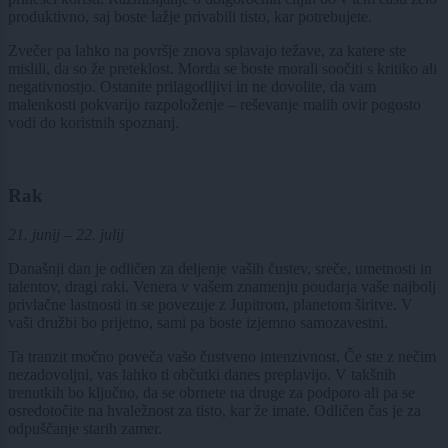
produktivno, saj boste lažje privabili tisto, kar potrebujete.
Zvečer pa lahko na površje znova splavajo težave, za katere ste
mislili, da so že preteklost. Morda se boste morali soočiti s kritiko ali
negativnostjo. Ostanite prilagodljivi in ne dovolite, da vam
malenkosti pokvarijo razpoloženje – reševanje malih ovir pogosto
vodi do koristnih spoznanj.
Rak
21. junij – 22. julij
Današnji dan je odličen za deljenje vaših čustev, sreče, umetnosti in
talentov, dragi raki. Venera v vašem znamenju poudarja vaše najbolj
privlačne lastnosti in se povezuje z Jupitrom, planetom širitve. V
vaši družbi bo prijetno, sami pa boste izjemno samozavestni.
Ta tranzit močno poveča vašo čustveno intenzivnost. Če ste z nečim
nezadovoljni, vas lahko ti občutki danes preplavijo. V takšnih
trenutkih bo ključno, da se obrnete na druge za podporo ali pa se
osredotočite na hvaležnost za tisto, kar že imate. Odličen čas je za
odpuščanje starih zamer.