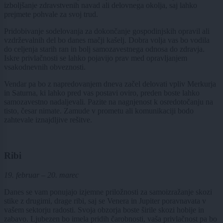
izboljšanje zdravstvenih navad ali delovnega okolja, saj lahko
prejmete pohvale za svoj trud.
Pridobivanje sodelovanja za dokončanje gospodinjskih opravil ali
vzdrževalnih del bo danes mačji kašelj. Dobra volja vas bo vodila
do celjenja starih ran in bolj samozavestnega odnosa do zdravja.
Iskre privlačnosti se lahko pojavijo prav med opravljanjem
vsakodnevnih obveznosti.
Vendar pa bo z napredovanjem dneva začel delovati vpliv Merkurja
in Saturna, ki lahko pred vas postavi oviro, preden boste lahko
samozavestno nadaljevali. Pazite na nagnjenost k osredotočanju na
tisto, česar nimate. Zamude v prometu ali komunikaciji bodo
zahtevale iznajdljive rešitve.
Ribi
19. februar – 20. marec
Danes se vam ponujajo izjemne priložnosti za samoizražanje skozi
stike z drugimi, drage ribi, saj se Venera in Jupiter poravnavata v
vašem sektorju radosti. Svoja obzorja boste širile skozi hobije in
zabavo. Ljubezen bo imela pridih čarobnosti, vaša privlačnost pa bo