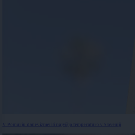
V Pomurju danes izmerili najvišjo temperaturo v Sloveniji