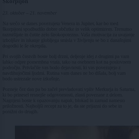
Škorpijon
23. oktober – 21. november
Na srečo se danes povezujeta Venera in Jupiter, kar bo med
škorpijoni spodbudilo dobre občutke in velik optimizem. Trenutno
razmišljate in čutite zelo širokopotezno. Vaša motivacija za uvajanje
izboljšav in iskanje globljega smisla v življenju se bo z današnjimi
dogodki le še okrepila.
Pri svojih čustvih boste bolj drzni, deljenje idej z drugimi pa vam
lahko odpre pomembna vrata, tako na osebnem kot na poslovnem
področju. Privlačile vas bodo dejavnosti, ki vas povezujejo z
navdihujočimi ljudmi. Rutina vam danes ne bo dišala, bolj vam
bodo ustrezale nove izkušnje.
Pozneje čez dan pa bo začel prevladovati vpliv Merkurja in Saturna,
ki bo prinesel resnejše odgovornosti, zlasti povezane z delom.
Nagnjeni boste k opazovanju napak, blokad in zamud namesto
priložnosti. Najboljši recept za to je, da ste prijazni do sebe in
ponižni do drugih.