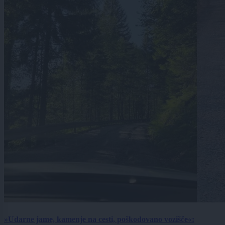
»Udarne jame, kamenje na cesti, poškodovano vozišče«: