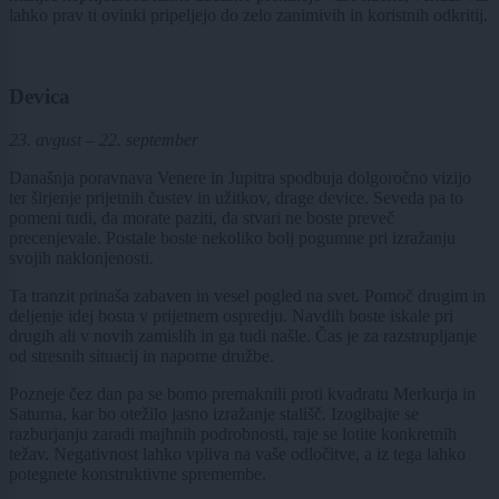
lahko prav ti ovinki pripeljejo do zelo zanimivih in koristnih odkritij.
Devica
23. avgust – 22. september
Današnja poravnava Venere in Jupitra spodbuja dolgoročno vizijo
ter širjenje prijetnih čustev in užitkov, drage device. Seveda pa to
pomeni tudi, da morate paziti, da stvari ne boste preveč
precenjevale. Postale boste nekoliko bolj pogumne pri izražanju
svojih naklonjenosti.
Ta tranzit prinaša zabaven in vesel pogled na svet. Pomoč drugim in
deljenje idej bosta v prijetnem ospredju. Navdih boste iskale pri
drugih ali v novih zamislih in ga tudi našle. Čas je za razstrupljanje
od stresnih situacij in naporne družbe.
Pozneje čez dan pa se bomo premaknili proti kvadratu Merkurja in
Saturna, kar bo otežilo jasno izražanje stališč. Izogibajte se
razburjanju zaradi majhnih podrobnosti, raje se lotite konkretnih
težav. Negativnost lahko vpliva na vaše odločitve, a iz tega lahko
potegnete konstruktivne spremembe.