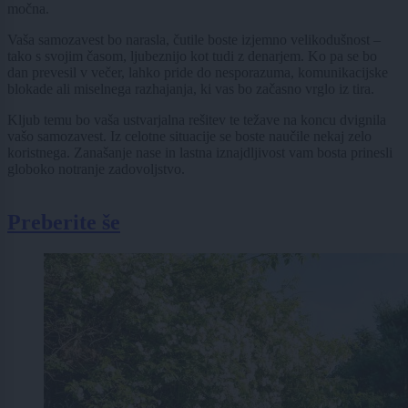
močna.
Vaša samozavest bo narasla, čutile boste izjemno velikodušnost –
tako s svojim časom, ljubeznijo kot tudi z denarjem. Ko pa se bo
dan prevesil v večer, lahko pride do nesporazuma, komunikacijske
blokade ali miselnega razhajanja, ki vas bo začasno vrglo iz tira.
Kljub temu bo vaša ustvarjalna rešitev te težave na koncu dvignila
vašo samozavest. Iz celotne situacije se boste naučile nekaj zelo
koristnega. Zanašanje nase in lastna iznajdljivost vam bosta prinesli
globoko notranje zadovoljstvo.
Preberite še