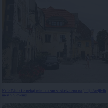
Ne le Bled: Le nekaj minut stran se skriva eno najbolj očarljivih
mest v Sloveniji