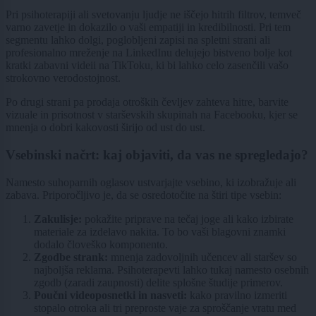
Pri psihoterapiji ali svetovanju ljudje ne iščejo hitrih filtrov, temveč
varno zavetje in dokazilo o vaši empatiji in kredibilnosti. Pri tem
segmentu lahko dolgi, poglobljeni zapisi na spletni strani ali
profesionalno mreženje na LinkedInu delujejo bistveno bolje kot
kratki zabavni videii na TikToku, ki bi lahko celo zasenčili vašo
strokovno verodostojnost.
Po drugi strani pa prodaja otroških čevljev zahteva hitre, barvite
vizuale in prisotnost v starševskih skupinah na Facebooku, kjer se
mnenja o dobri kakovosti širijo od ust do ust.
Vsebinski načrt: kaj objaviti, da vas ne spregledajo?
Namesto suhoparnih oglasov ustvarjajte vsebino, ki izobražuje ali
zabava. Priporočljivo je, da se osredotočite na štiri tipe vsebin:
Zakulisje:
pokažite priprave na tečaj joge ali kako izbirate
materiale za izdelavo nakita. To bo vaši blagovni znamki
dodalo človeško komponento.
Zgodbe strank:
mnenja zadovoljnih učencev ali staršev so
najboljša reklama. Psihoterapevti lahko tukaj namesto osebnih
zgodb (zaradi zaupnosti) delite splošne študije primerov.
Poučni videoposnetki in nasveti:
kako pravilno izmeriti
stopalo otroka ali tri preproste vaje za sproščanje vratu med