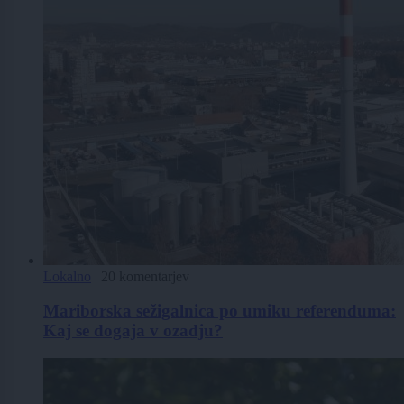
Lokalno
|
20 komentarjev
Mariborska sežigalnica po umiku referenduma:
Kaj se dogaja v ozadju?