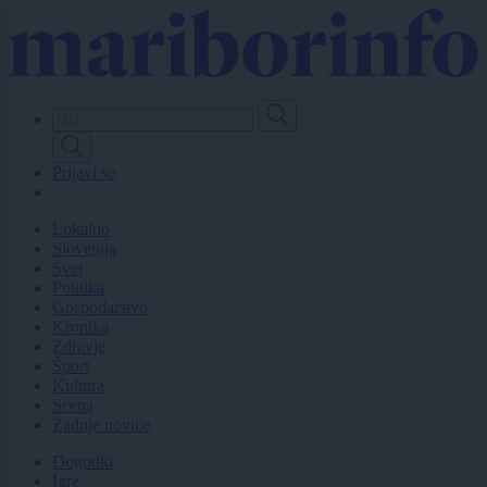
Skip
to
main
content
Prijavi se
Lokalno
Slovenija
Svet
Politika
Gospodarstvo
Kronika
Zdravje
Šport
Kultura
Scena
Zadnje novice
Dogodki
Igre