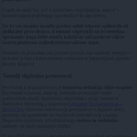
Uspeh ne pride čez noč z naključnim objavljanjem, temveč z
razumevanjem psihologije uporabnikov in algoritmov.
Da bi vas stranke opazile, preden sploh odprete aplikacijo ali
oblikujete prvo objavo, si morate odgovoriti na tri temeljna
vprašanja: koga želite doseči, kakšni so vaši poslovni cilji in
katera platforma najbolj ustreza vašemu slogu.
Namesto da poskušate biti prisotni povsod, raje usmerite energijo v
en kanal in tam s kakovostnimi vsebinami in fotografijami zgradite
močno skupnost.
Temelji digitalne prisotnosti
Prvi korak k prepoznavnosti je
natančna definicija ciljne skupine
.
Razmislite o starosti, lokaciji, interesih in navadah svojih
potencialnih strank. Raziskava, objavljena v reviji Journal of
Interactive Marketing z naslovom
Consumer Engagement in a
Digital Era
(Aktivno vključevanje potrošnikov v digitalni dobi),
poudarja, da uporabniki na družbenih omrežjih bolj zaupajo
blagovnim znamkam, ki komunicirajo
osebno in vsebinsko
,
namesto da zgolj oglašujejo izdelke.
V letu 2026 iskalniki in algoritmi delujejo na podlagi semantičnega