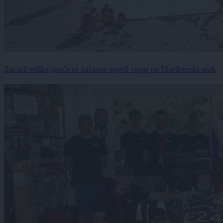
Zaradi velike gneče so začasno zaprli vstop na Mariborski otok