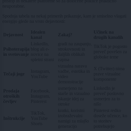
pristop in nekatere platforme so za določene poklice praktično
neuporabne.
Spodnja tabela na nekaj primerih prikazuje, kam je smiselno vlagati
energijo glede na vrsto dejavnosti:
Idealen
Učinek na
Dejavnost
Zakaj?
kanal
drugih kanalih
LinkedIn,
gradi na zaupanju,
TikTok je pogosto
Psihoterapija
blog ali e-
strokovnosti in
preveč površen za
in svetovanje
novice na
daljših oblikah
globoke teme
spletni strani
zapisa
vizualna narava
X (Twitter) nima
Instagram,
vadbe, estetika in
Tečaji joge
prave vizualne
YouTube
video
komponente
demonstracije
usmerjeno na
LinkedIn je
Prodaja
Facebook,
starše in vizualno
preveč poslovno
otroških
Instagram,
iskanje idej za
usmerjen za to
čevljev
Pinterest
otroke
nišo
kratki, koristni
Pinterest redko
TikTok,
izobraževalni
doseže učence, ko
Inštrukcije
YouTube
namigi za mlajšo
to storitev
Shorts
generacijo
potrebujejo