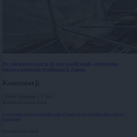
Po uničujočem neurju jih niso pustili samih, dobrodelna
zakonca pomagala družinama iz Zaloga
Komentarji
Zadnje objavljeno
V živo
Kronika
34 minut nazaj
V železniški nesreči poškodovanih 25 ljudi, proga bi lahko bila odprta v
ponedeljek
Kronika
2 uri nazaj