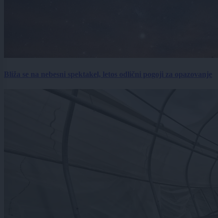
Bliža se na nebesni spektakel, letos odlični pogoji za opazovanje