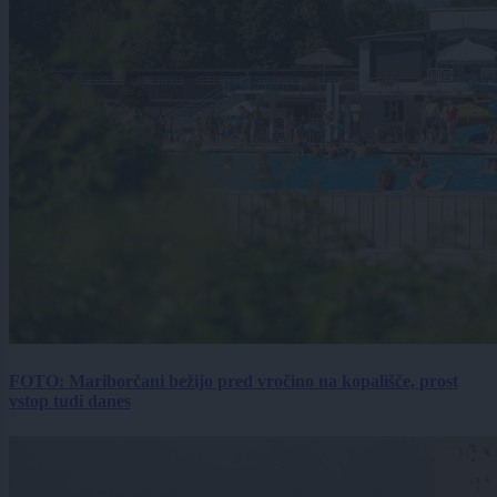
FOTO: Mariborčani bežijo pred vročino na kopališče, prost
vstop tudi danes