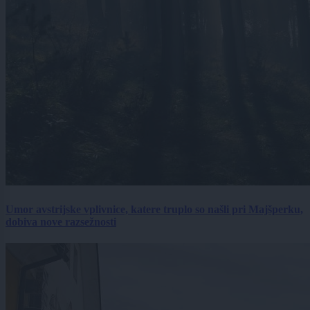
Umor avstrijske vplivnice, katere truplo so našli pri Majšperku,
dobiva nove razsežnosti