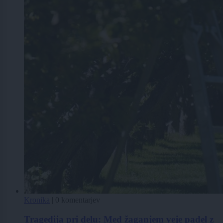
Kronika
|
0 komentarjev
Tragedija pri delu: Med žaganjem veje padel z