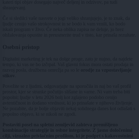
kateri tipi objav dosegajo največ deljenj in odzivov, pa tudi
shranjevanj.
Če si sledilci vaše nasvete o jogi veliko shranjujejo, je to znak, da
ljudje cenijo vašo strokovnost in se bodo k vam vrnili, ko bodo
iskali program v živo. Če neka oblika zapisa ne deluje, jo brez
obžalovanja opustite in preusmerite trud v tisto, kar prinaša rezultate.
Osebni pristop
Digitalni marketing je tek na dolge proge, zato je nujno, da najdete
tempo, ki vas ne bo izčrpal. Vaš glavni fokus mora ostati prodaja in
razvoj posla, družbena omrežja pa so le
orodje za vzpostavljanje
stikov
.
Povežite se z ljudmi, odgovarjajte na sporočila in naj bo vaš profil
prostor, kjer se stranke počutijo slišane in varne. Ni vam treba biti
popolni; ljudje v letu 2026 bolj kot zglajeno podobo cenijo
avtentičnost in dodano vrednost, ki jo prinašate v njihovo življenje.
Ne pozabite, da je bolje objaviti nekaj solidnega danes kot odlašati s
popolno objavo, ki se nikoli ne zgodi.
Postaviti posel na spletni zemljevid zahteva premišljeno
kombinacijo strategije in osbne integritete. Z jasno določenimi
cilji, vizualno privlačnim profilom, ki je podprt s kakovostnimi