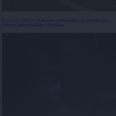
FOTO in VIDEO: Medtem ko občina odlaša, podjetniki sami
rešujejo ugled podhoda Ajdovščina