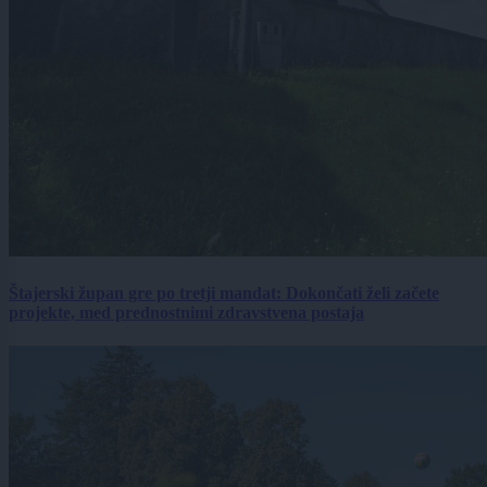
Štajerski župan gre po tretji mandat: Dokončati želi začete
projekte, med prednostnimi zdravstvena postaja