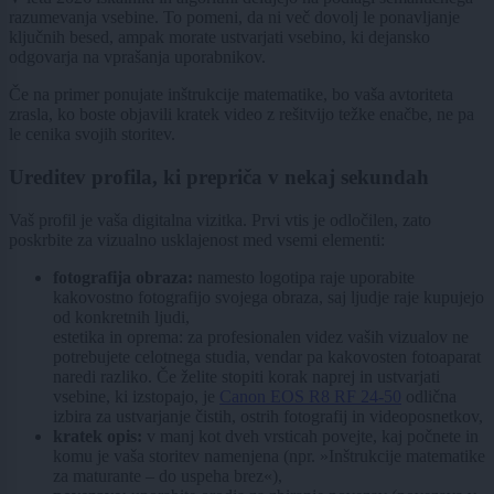
razumevanja vsebine. To pomeni, da ni več dovolj le ponavljanje
ključnih besed, ampak morate ustvarjati vsebino, ki dejansko
odgovarja na vprašanja uporabnikov.
Če na primer ponujate inštrukcije matematike, bo vaša avtoriteta
zrasla, ko boste objavili kratek video z rešitvijo težke enačbe, ne pa
le cenika svojih storitev.
Ureditev profila, ki prepriča v nekaj sekundah
Vaš profil je vaša digitalna vizitka. Prvi vtis je odločilen, zato
poskrbite za vizualno usklajenost med vsemi elementi:
fotografija obraza:
namesto logotipa raje uporabite
kakovostno fotografijo svojega obraza, saj ljudje raje kupujejo
od konkretnih ljudi,
estetika in oprema: za profesionalen videz vaših vizualov ne
potrebujete celotnega studia, vendar pa kakovosten fotoaparat
naredi razliko. Če želite stopiti korak naprej in ustvarjati
vsebine, ki izstopajo, je
Canon EOS R8 RF 24-50
odlična
izbira za ustvarjanje čistih, ostrih fotografij in videoposnetkov,
kratek opis:
v manj kot dveh vrsticah povejte, kaj počnete in
komu je vaša storitev namenjena (npr. »Inštrukcije matematike
za maturante – do uspeha brez«),