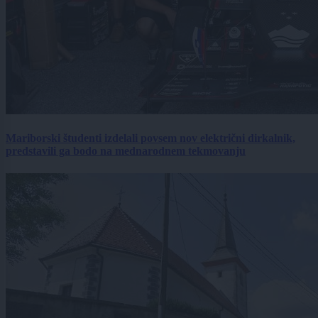
Mariborski študenti izdelali povsem nov električni dirkalnik,
predstavili ga bodo na mednarodnem tekmovanju