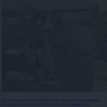
Kje so se nekoč kopali Mariborčani? Razkrivamo pozabljena
kopališča, od Drave do Treh ribnikov in kopališča pod