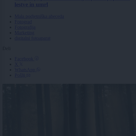
lestve in umrl
Mala podjetniška abeceda
Fotograd
Fotografija
Marketing
digitalni fotoaparat
Deli
Facebook
X
WhatsApp
Pošlji