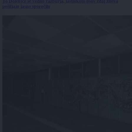
To Dolenjce še vedno razburja, lastnikom psov zdaj znova
pošiljajo jasno sporočilo