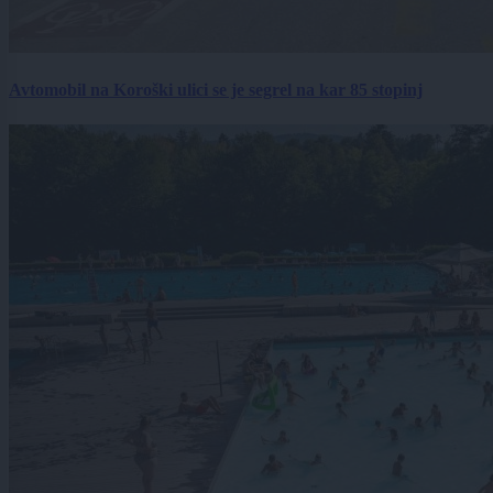
Avtomobil na Koroški ulici se je segrel na kar 85 stopinj