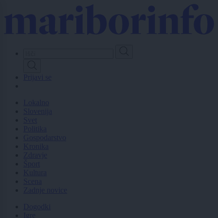
Skip
to
main
content
Prijavi se
Lokalno
Slovenija
Svet
Politika
Gospodarstvo
Kronika
Zdravje
Šport
Kultura
Scena
Zadnje novice
Dogodki
Igre