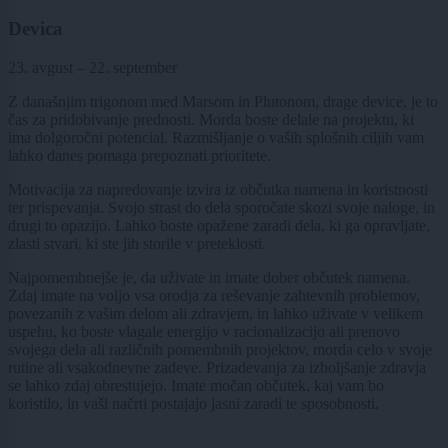
Devica
23. avgust – 22. september
Z današnjim trigonom med Marsom in Plutonom, drage device, je to
čas za pridobivanje prednosti. Morda boste delale na projektu, ki
ima dolgoročni potencial. Razmišljanje o vaših splošnih ciljih vam
lahko danes pomaga prepoznati prioritete.
Motivacija za napredovanje izvira iz občutka namena in koristnosti
ter prispevanja. Svojo strast do dela sporočate skozi svoje naloge, in
drugi to opazijo. Lahko boste opažene zaradi dela, ki ga opravljate,
zlasti stvari, ki ste jih storile v preteklosti.
Najpomembnejše je, da uživate in imate dober občutek namena.
Zdaj imate na voljo vsa orodja za reševanje zahtevnih problemov,
povezanih z vašim delom ali zdravjem, in lahko uživate v velikem
uspehu, ko boste vlagale energijo v racionalizacijo ali prenovo
svojega dela ali različnih pomembnih projektov, morda celo v svoje
rutine ali vsakodnevne zadeve. Prizadevanja za izboljšanje zdravja
se lahko zdaj obrestujejo. Imate močan občutek, kaj vam bo
koristilo, in vaši načrti postajajo jasni zaradi te sposobnosti.