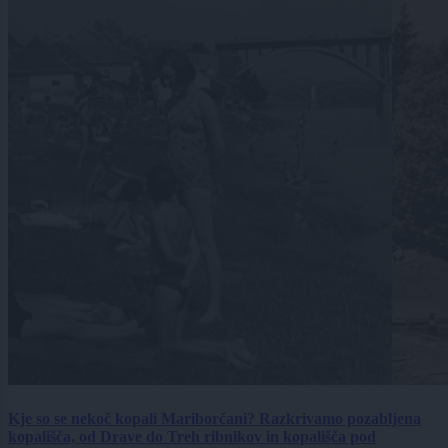
Kje so se nekoč kopali Mariborčani? Razkrivamo pozabljena
kopališča, od Drave do Treh ribnikov in kopališča pod