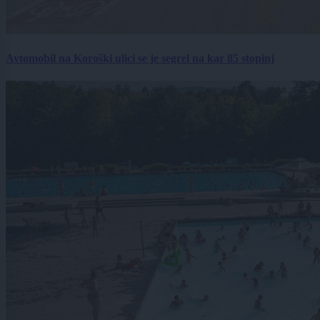
Avtomobil na Koroški ulici se je segrel na kar 85 stopinj