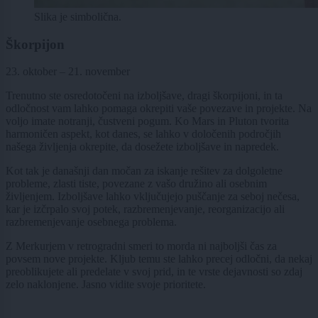
Slika je simbolična.
Škorpijon
23. oktober – 21. november
Trenutno ste osredotočeni na izboljšave, dragi škorpijoni, in ta
odločnost vam lahko pomaga okrepiti vaše povezave in projekte. Na
voljo imate notranji, čustveni pogum. Ko Mars in Pluton tvorita
harmoničen aspekt, kot danes, se lahko v določenih področjih
našega življenja okrepite, da dosežete izboljšave in napredek.
Kot tak je današnji dan močan za iskanje rešitev za dolgoletne
probleme, zlasti tiste, povezane z vašo družino ali osebnim
življenjem. Izboljšave lahko vključujejo puščanje za seboj nečesa,
kar je izčrpalo svoj potek, razbremenjevanje, reorganizacijo ali
razbremenjevanje osebnega problema.
Z Merkurjem v retrogradni smeri to morda ni najboljši čas za
povsem nove projekte. Kljub temu ste lahko precej odločni, da nekaj
preoblikujete ali predelate v svoj prid, in te vrste dejavnosti so zdaj
zelo naklonjene. Jasno vidite svoje prioritete.