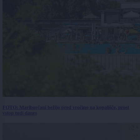
FOTO: Mariborčani bežijo pred vročino na kopališče, prost
vstop tudi danes