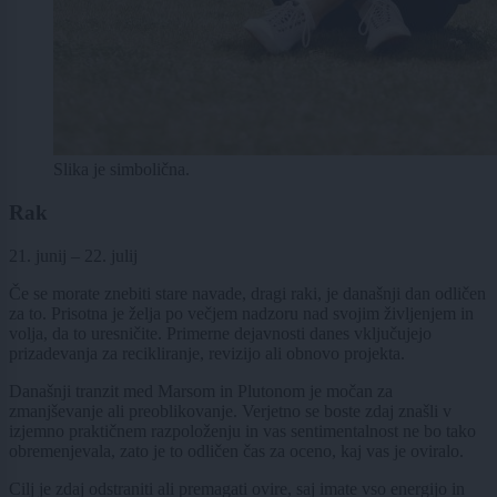
Slika je simbolična.
Rak
21. junij – 22. julij
Če se morate znebiti stare navade, dragi raki, je današnji dan odličen
za to. Prisotna je želja po večjem nadzoru nad svojim življenjem in
volja, da to uresničite. Primerne dejavnosti danes vključujejo
prizadevanja za recikliranje, revizijo ali obnovo projekta.
Današnji tranzit med Marsom in Plutonom je močan za
zmanjševanje ali preoblikovanje. Verjetno se boste zdaj znašli v
izjemno praktičnem razpoloženju in vas sentimentalnost ne bo tako
obremenjevala, zato je to odličen čas za oceno, kaj vas je oviralo.
Cilj je zdaj odstraniti ali premagati ovire, saj imate vso energijo in