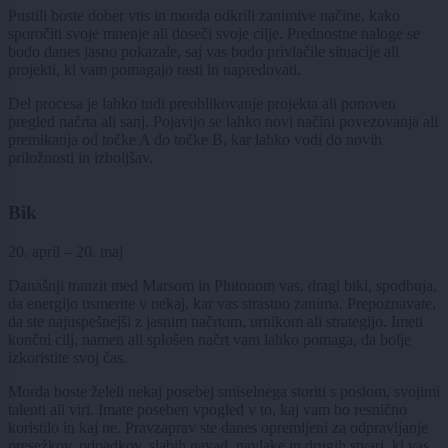
Pustili boste dober vtis in morda odkrili zanimive načine, kako
sporočiti svoje mnenje ali doseči svoje cilje. Prednostne naloge se
bodo danes jasno pokazale, saj vas bodo privlačile situacije ali
projekti, ki vam pomagajo rasti in napredovati.
Del procesa je lahko tudi preoblikovanje projekta ali ponoven
pregled načrta ali sanj. Pojavijo se lahko novi načini povezovanja ali
premikanja od točke A do točke B, kar lahko vodi do novih
priložnosti in izboljšav.
Bik
20. april – 20. maj
Današnji tranzit med Marsom in Plutonom vas, dragi biki, spodbuja,
da energijo usmerite v nekaj, kar vas strastno zanima. Prepoznavate,
da ste najuspešnejši z jasnim načrtom, urnikom ali strategijo. Imeti
končni cilj, namen ali splošen načrt vam lahko pomaga, da bolje
izkoristite svoj čas.
Morda boste želeli nekaj posebej smiselnega storiti s poslom, svojimi
talenti ali viri. Imate poseben vpogled v to, kaj vam bo resnično
koristilo in kaj ne. Pravzaprav ste danes opremljeni za odpravljanje
presežkov, odpadkov, slabih navad, navlake in drugih stvari, ki vas