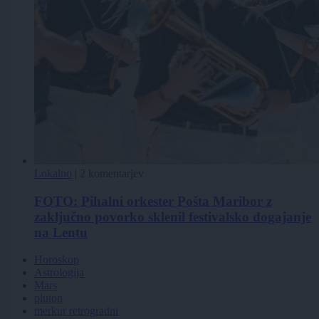
Lokalno
|
2 komentarjev
FOTO: Pihalni orkester Pošta Maribor z
zaključno povorko sklenil festivalsko dogajanje
na Lentu
Horoskop
Astrologija
Mars
pluton
merkur retrogradni