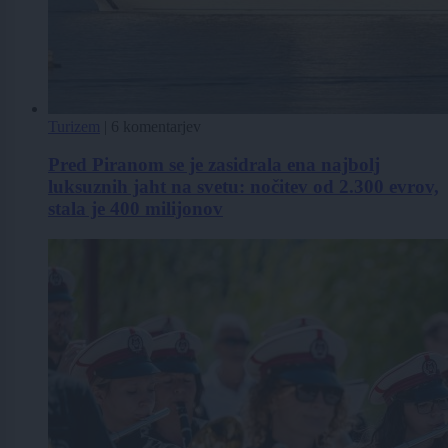
Turizem
|
6 komentarjev
Pred Piranom se je zasidrala ena najbolj
luksuznih jaht na svetu: nočitev od 2.300 evrov,
stala je 400 milijonov