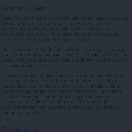
19. februar – 20. marec
Danes se lahko v vašem osebnem življenju pojavi zagon, drage ribi.
Intimni odnosi se lahko okrepijo z izkazovanjem podpore.
Prepoznate področja, ki potrebujejo posebno pozornost, in ste
pripravljene sprejeti izziv. To je lahko čas, ko se preusmerjanje
frustracij v reševanje problema lahko obrestuje.
Ste praktične in bolj kot običajno zaskrbljene za svojo prihodnost, in
oboje vodi do boljšega odločanja. To je čas, da najdete načine, kako
izraziti, kdo v resnici ste, skozi dejanja, ki jih izvajate, še posebej pri
tem, kaj puščate za seboj.
Včasih potrebujemo dodaten zagon za izboljšave, in ta lahko pride
do vas prek povezave med Marsom in Plutonom, ki vas dovolj
okrepi, da težaven problem pustite za seboj. To je odličen čas za
preoblikovanje, reorganizacijo ali predelavo stvari, in to se lahko
nanaša na vaše domače in družinsko življenje ali pa deluje na
čustveni ravni. Želite se počutiti bolj v nadzoru nad svojim
življenjem in zdaj lahko sprejmete korake za rast, izboljšanje in
opolnomočenje sebe.
Preberite še