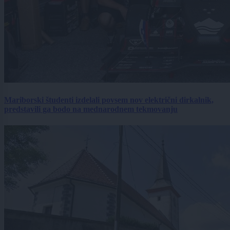
Mariborski študenti izdelali povsem nov električni dirkalnik,
predstavili ga bodo na mednarodnem tekmovanju