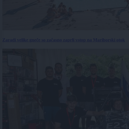
Zaradi velike gneče so začasno zaprli vstop na Mariborski otok