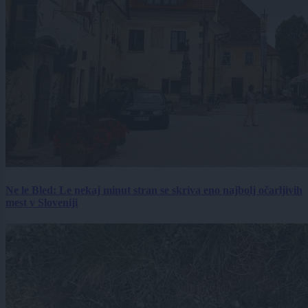
Ne le Bled: Le nekaj minut stran se skriva eno najbolj očarljivih
mest v Sloveniji