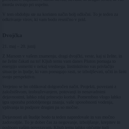
morda ovirajo pri uspehu.
V tem obdobju ste na koristen način bolj odločni. To je teden za
odkrivanje virov, ki vam bodo resnično v prid.
Dvojčka
21. maj – 20. junij
Z Marsom v vašem znamenju, dragi dvojčki, veste, kaj si želite, in
ne želite čakati na to! Kljub temu vam danes Pluton pomaga to
energijo usmeriti v nekaj vrednega. Instinktivno vas privlačijo
situacije in ljudje, ki vam pomagajo rasti, se izboljševati, učiti in širiti
svojo perspektivo.
Verjetno se bo oblikoval dolgoročen načrt. Projekti, povezani z
založništvom, izobraževanjem, potovanji in nenavadnimi
dejavnostmi, lahko zdaj prinesejo koristi. Pomembno vlogo lahko
igra uporaba pridobljenega znanja, vaše sposobnosti vodenja,
vplivanja in podpore drugim pa so močne.
Dejavnosti ali študije bodo ta teden napredovale in vas močno
zadovoljile. To je dober čas za negovanje, izboljšanje, krepitev in
podporo vašim povezavam. Kljub temu lahko občutite tudi