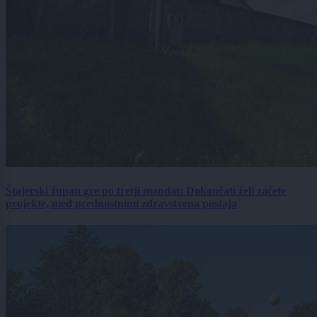
Štajerski župan gre po tretji mandat: Dokončati želi začete
projekte, med prednostnimi zdravstvena postaja