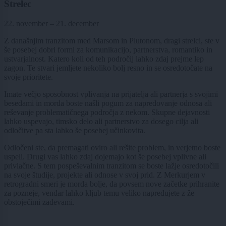
Strelec
22. november – 21. december
Z današnjim tranzitom med Marsom in Plutonom, dragi strelci, ste v
še posebej dobri formi za komunikacijo, partnerstva, romantiko in
ustvarjalnost. Katero koli od teh področij lahko zdaj prejme lep
zagon. Te stvari jemljete nekoliko bolj resno in se osredotočate na
svoje prioritete.
Imate večjo sposobnost vplivanja na prijatelja ali partnerja s svojimi
besedami in morda boste našli pogum za napredovanje odnosa ali
reševanje problematičnega področja z nekom. Skupne dejavnosti
lahko uspevajo, timsko delo ali partnerstvo za dosego cilja ali
odločitve pa sta lahko še posebej učinkovita.
Odločeni ste, da premagati oviro ali rešite problem, in verjetno boste
uspeli. Drugi vas lahko zdaj dojemajo kot še posebej vplivne ali
privlačne. S tem pospeševalnim tranzitom se boste lažje osredotočili
na svoje študije, projekte ali odnose v svoj prid. Z Merkurjem v
retrogradni smeri je morda bolje, da povsem nove začetke prihranite
za pozneje, vendar lahko kljub temu veliko napredujete z že
obstoječimi zadevami.