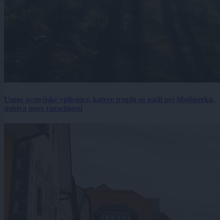
Umor avstrijske vplivnice, katere truplo so našli pri Majšperku,
dobiva nove razsežnosti