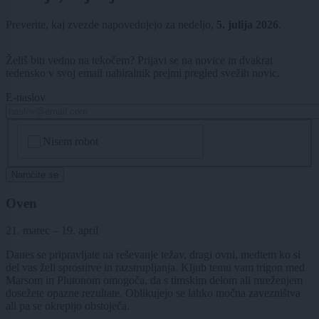
Preverite, kaj zvezde napovedujejo za nedeljo,
5. julija 2026
.
Želiš biti vedno na tekočem? Prijavi se na novice in dvakrat
tedensko v svoj email nabiralnik prejmi pregled svežih novic.
E-naslov
CAPTCHA
Nisem robot
Naročite se
Oven
21. marec – 19. april
Danes se pripravljate na reševanje težav, dragi ovni, medtem ko si
del vas želi sprostitve in razstrupljanja. Kljub temu vam trigon med
Marsom in Plutonom omogoča, da s timskim delom ali mreženjem
dosežete opazne rezultate. Oblikujejo se lahko močna zavezništva
ali pa se okrepijo obstoječa.