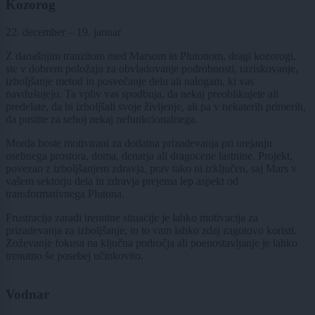
Kozorog
22. december – 19. januar
Z današnjim tranzitom med Marsom in Plutonom, dragi kozorogi,
ste v dobrem položaju za obvladovanje podrobnosti, raziskovanje,
izboljšanje metod in posvečanje delu ali nalogam, ki vas
navdušujejo. Ta vpliv vas spodbuja, da nekaj preoblikujete ali
predelate, da bi izboljšali svoje življenje, ali pa v nekaterih primerih,
da pustite za seboj nekaj nefunkcionalnega.
Morda boste motivirani za dodatna prizadevanja pri urejanju
osebnega prostora, doma, denarja ali dragocene lastnine. Projekt,
povezan z izboljšanjem zdravja, prav tako ni izključen, saj Mars v
vašem sektorju dela in zdravja prejema lep aspekt od
transformativnega Plutona.
Frustracija zaradi trenutne situacije je lahko motivacija za
prizadevanja za izboljšanje, in to vam lahko zdaj zagotovo koristi.
Zoževanje fokusa na ključna področja ali poenostavljanje je lahko
trenutno še posebej učinkovito.
Vodnar