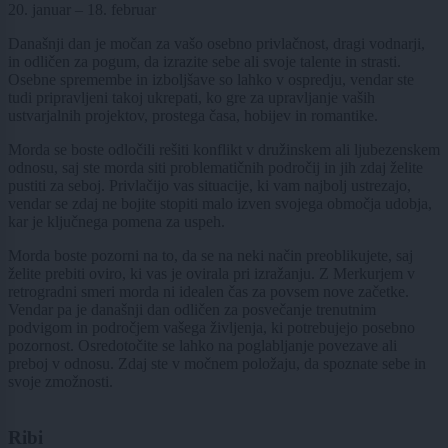
20. januar – 18. februar
Današnji dan je močan za vašo osebno privlačnost, dragi vodnarji,
in odličen za pogum, da izrazite sebe ali svoje talente in strasti.
Osebne spremembe in izboljšave so lahko v ospredju, vendar ste
tudi pripravljeni takoj ukrepati, ko gre za upravljanje vaših
ustvarjalnih projektov, prostega časa, hobijev in romantike.
Morda se boste odločili rešiti konflikt v družinskem ali ljubezenskem
odnosu, saj ste morda siti problematičnih področij in jih zdaj želite
pustiti za seboj. Privlačijo vas situacije, ki vam najbolj ustrezajo,
vendar se zdaj ne bojite stopiti malo izven svojega območja udobja,
kar je ključnega pomena za uspeh.
Morda boste pozorni na to, da se na neki način preoblikujete, saj
želite prebiti oviro, ki vas je ovirala pri izražanju. Z Merkurjem v
retrogradni smeri morda ni idealen čas za povsem nove začetke.
Vendar pa je današnji dan odličen za posvečanje trenutnim
podvigom in področjem vašega življenja, ki potrebujejo posebno
pozornost. Osredotočite se lahko na poglabljanje povezave ali
preboj v odnosu. Zdaj ste v močnem položaju, da spoznate sebe in
svoje zmožnosti.
Ribi