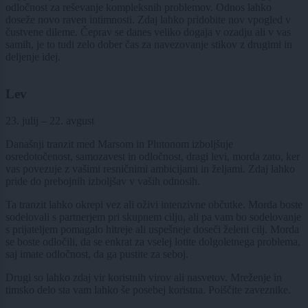
odločnost za reševanje kompleksnih problemov. Odnos lahko
doseže novo raven intimnosti. Zdaj lahko pridobite nov vpogled v
čustvene dileme. Čeprav se danes veliko dogaja v ozadju ali v vas
samih, je to tudi zelo dober čas za navezovanje stikov z drugimi in
deljenje idej.
Lev
23. julij – 22. avgust
Današnji tranzit med Marsom in Plutonom izboljšuje
osredotočenost, samozavest in odločnost, dragi levi, morda zato, ker
vas povezuje z vašimi resničnimi ambicijami in željami. Zdaj lahko
pride do prebojnih izboljšav v vaših odnosih.
Ta tranzit lahko okrepi vez ali oživi intenzivne občutke. Morda boste
sodelovali s partnerjem pri skupnem cilju, ali pa vam bo sodelovanje
s prijateljem pomagalo hitreje ali uspešneje doseči želeni cilj. Morda
se boste odločili, da se enkrat za vselej lotite dolgoletnega problema,
saj imate odločnost, da ga pustite za seboj.
Drugi so lahko zdaj vir koristnih virov ali nasvetov. Mreženje in
timsko delo sta vam lahko še posebej koristna. Poiščite zaveznike.