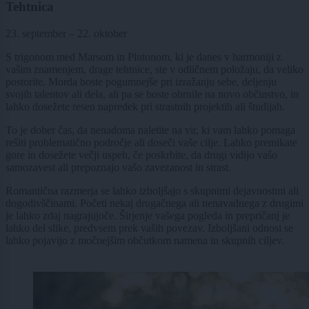
Tehtnica
23. september – 22. oktober
S trigonom med Marsom in Plutonom, ki je danes v harmoniji z
vašim znamenjem, drage tehtnice, ste v odličnem položaju, da veliko
postorite. Morda boste pogumnejše pri izražanju sebe, deljenju
svojih talentov ali dela, ali pa se boste obrnile na novo občinstvo, in
lahko dosežete resen napredek pri strastnih projektih ali študijah.
To je dober čas, da nenadoma naletite na vir, ki vam lahko pomaga
rešiti problematično področje ali doseči vaše cilje. Lahko premikate
gore in dosežete večji uspeh, če poskrbite, da drugi vidijo vašo
samozavest ali prepoznajo vašo zavezanost in strast.
Romantična razmerja se lahko izboljšajo s skupnimi dejavnostmi ali
dogodivščinami. Početi nekaj drugačnega ali nenavadnega z drugimi
je lahko zdaj nagrajujoče. Širjenje vašega pogleda in prepričanj je
lahko del slike, predvsem prek vaših povezav. Izboljšani odnosi se
lahko pojavijo z močnejšim občutkom namena in skupnih ciljev.