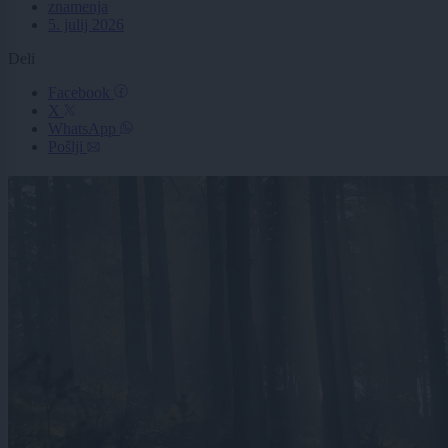
znamenja
5. julij 2026
Deli
Facebook
X
WhatsApp
Pošlji