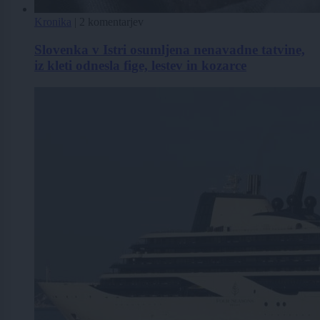
Kronika
|
2 komentarjev
Slovenka v Istri osumljena nenavadne tatvine,
iz kleti odnesla fige, lestev in kozarce