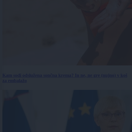
Kam sodi odslužena sončna krema? In ne, ne gre (nujno) v koš
za embalažo