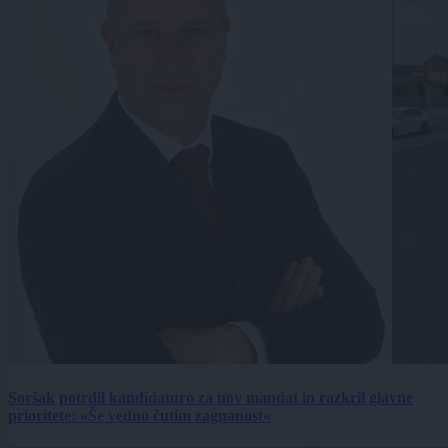
Soršak potrdil kandidaturo za nov mandat in razkril glavne
prioritete: »Še vedno čutim zagnanost«