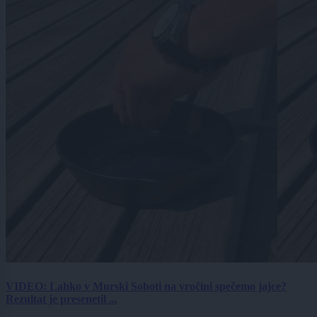
VIDEO: Lahko v Murski Soboti na vročini spečemo jajce?
Rezultat je presenetil ...