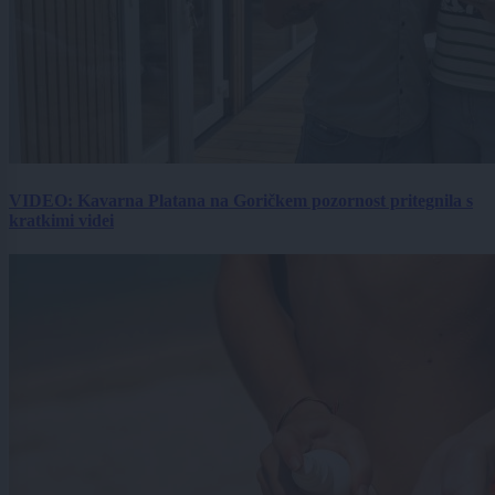
VIDEO: Kavarna Platana na Goričkem pozornost pritegnila s
kratkimi videi