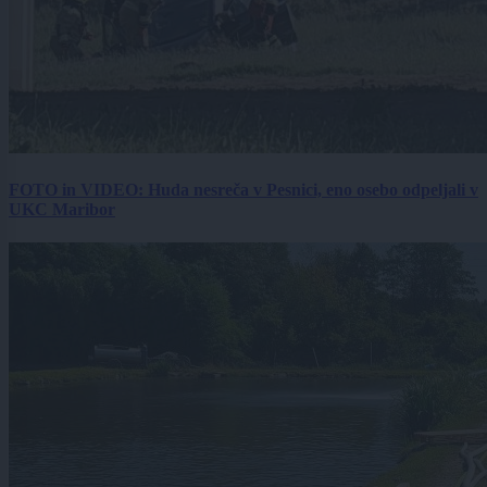
FOTO in VIDEO: Huda nesreča v Pesnici, eno osebo odpeljali v
UKC Maribor