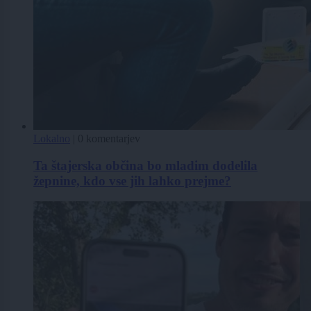
Lokalno
|
0 komentarjev
Ta štajerska občina bo mladim dodelila
žepnine, kdo vse jih lahko prejme?