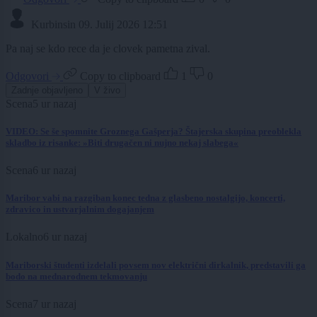
Kurbinsin
09. Julij 2026 12:51
Pa naj se kdo rece da je clovek pametna zival.
Odgovori
Copy to clipboard
1
0
Zadnje objavljeno
V živo
Scena
5 ur nazaj
VIDEO: Se še spomnite Groznega Gašperja? Štajerska skupina preoblekla
skladbo iz risanke: »Biti drugačen ni nujno nekaj slabega«
Scena
6 ur nazaj
Maribor vabi na razgiban konec tedna z glasbeno nostalgijo, koncerti,
zdravico in ustvarjalnim dogajanjem
Lokalno
6 ur nazaj
Mariborski študenti izdelali povsem nov električni dirkalnik, predstavili ga
bodo na mednarodnem tekmovanju
Scena
7 ur nazaj