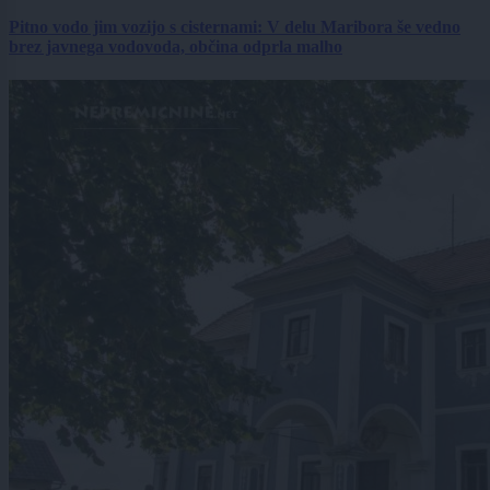
Pitno vodo jim vozijo s cisternami: V delu Maribora še vedno
brez javnega vodovoda, občina odprla malho