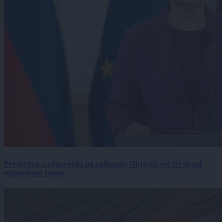
Predsednica odgovorila na ugibanja: Objavila vse tri strani
odpustnega pisma