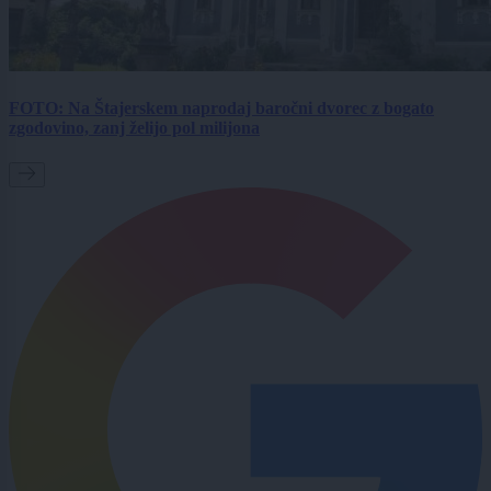
FOTO: Na Štajerskem naprodaj baročni dvorec z bogato
zgodovino, zanj želijo pol milijona