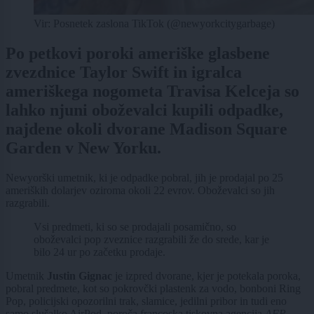
Vir: Posnetek zaslona TikTok (@newyorkcitygarbage)
Po petkovi poroki ameriške glasbene
zvezdnice Taylor Swift in igralca
ameriškega nogometa Travisa Kelceja so
lahko njuni oboževalci kupili odpadke,
najdene okoli dvorane Madison Square
Garden v New Yorku.
Newyorški umetnik, ki je odpadke pobral, jih je prodajal po 25
ameriških dolarjev oziroma okoli 22 evrov. Oboževalci so jih
razgrabili.
Vsi predmeti, ki so se prodajali posamično, so
oboževalci pop zveznice razgrabili že do srede, kar je
bilo 24 ur po začetku prodaje.
Umetnik
Justin Gignac
je izpred dvorane, kjer je potekala poroka,
pobral predmete, kot so pokrovčki plastenk za vodo, bonboni Ring
Pop, policijski opozorilni trak, slamice, jedilni pribor in tudi eno
samo slušalko AirPod, poroča francoska tiskovna agencija
AFP.