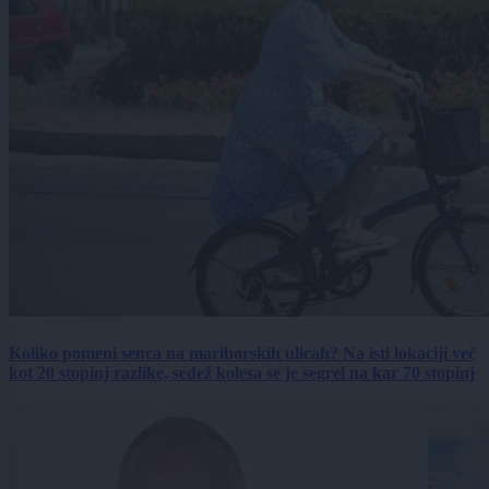
Koliko pomeni senca na mariborskih ulicah? Na isti lokaciji več
kot 20 stopinj razlike, sedež kolesa se je segrel na kar 70 stopinj