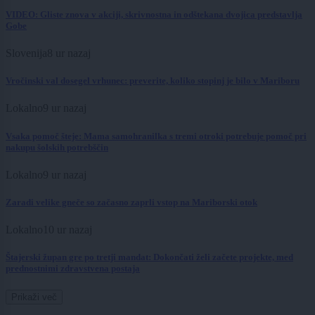
VIDEO: Gliste znova v akciji, skrivnostna in odštekana dvojica predstavlja
Gobe
Slovenija
8 ur nazaj
Vročinski val dosegel vrhunec: preverite, koliko stopinj je bilo v Mariboru
Lokalno
9 ur nazaj
Vsaka pomoč šteje: Mama samohranilka s tremi otroki potrebuje pomoč pri
nakupu šolskih potrebščin
Lokalno
9 ur nazaj
Zaradi velike gneče so začasno zaprli vstop na Mariborski otok
Lokalno
10 ur nazaj
Štajerski župan gre po tretji mandat: Dokončati želi začete projekte, med
prednostnimi zdravstvena postaja
Prikaži več