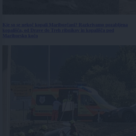
Kje so se nekoč kopali Mariborčani? Razkrivamo pozabljena
kopališča, od Drave do Treh ribnikov in kopališča pod
Mariborsko kočo