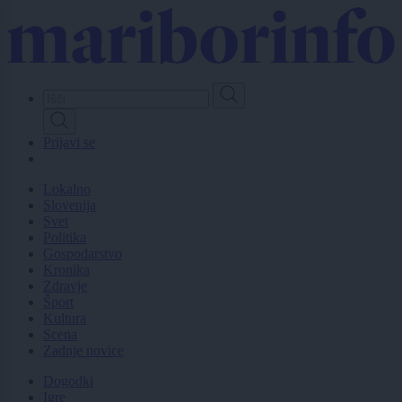
Skip
to
main
content
Prijavi se
Lokalno
Slovenija
Svet
Politika
Gospodarstvo
Kronika
Zdravje
Šport
Kultura
Scena
Zadnje novice
Dogodki
Igre