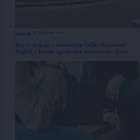
Lokalno
|
8 komentarjev
Kaj se dogaja z znamenito Veliko kavarno?
Pogled v burno zgodovino mariborske ikone