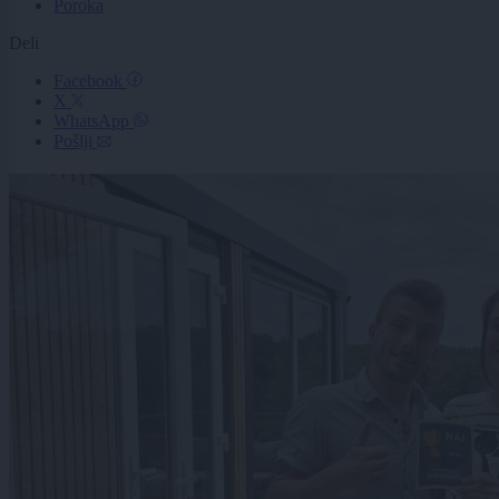
Poroka
Deli
Facebook
X
WhatsApp
Pošlji