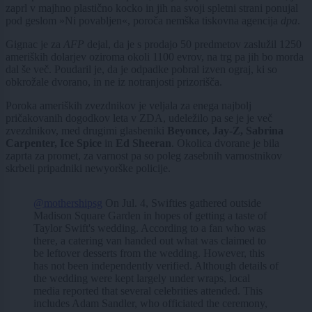
zaprl v majhno plastično kocko in jih na svoji spletni strani ponujal
pod geslom »Ni povabljen«, poroča nemška tiskovna agencija
dpa
.
Gignac je za
AFP
dejal, da je s prodajo 50 predmetov zaslužil 1250
ameriških dolarjev oziroma okoli 1100 evrov, na trg pa jih bo morda
dal še več. Poudaril je, da je odpadke pobral izven ograj, ki so
obkrožale dvorano, in ne iz notranjosti prizorišča.
Poroka ameriških zvezdnikov je veljala za enega najbolj
pričakovanih dogodkov leta v ZDA, udeležilo pa se je je več
zvezdnikov, med drugimi glasbeniki
Beyonce, Jay-Z, Sabrina
Carpenter, Ice Spice
in
Ed Sheeran
. Okolica dvorane je bila
zaprta za promet, za varnost pa so poleg zasebnih varnostnikov
skrbeli pripadniki newyorške policije.
@mothershipsg
On Jul. 4, Swifties gathered outside
Madison Square Garden in hopes of getting a taste of
Taylor Swift's wedding. According to a fan who was
there, a catering van handed out what was claimed to
be leftover desserts from the wedding. However, this
has not been independently verified. Although details of
the wedding were kept largely under wraps, local
media reported that several celebrities attended. This
includes Adam Sandler, who officiated the ceremony,