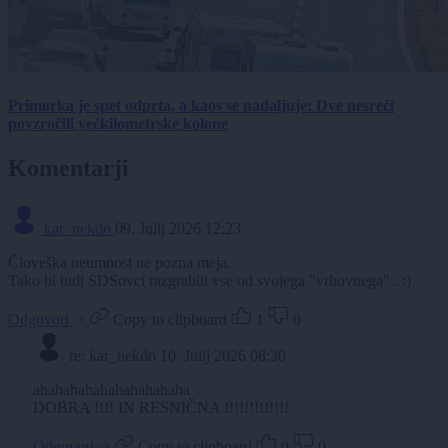
Primorka je spet odprta, a kaos se nadaljuje: Dve nesreči
povzročili večkilometrske kolone
Komentarji
kar_nekdo
09. Julij 2026 12:23
Človeška neumnost ne pozna meja.
Tako bi tudi SDSovci razgrabili vse od svojega "vrhovnega".. :)
Odgovori
Copy to clipboard
1
0
re: kar_nekdo
10. Julij 2026 08:30
ahahahahahahahahahaha
DOBRA !!!! IN RESNIČNA !!!!!!!!!!!!!
Odgovori
Copy to clipboard
0
0