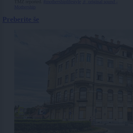
TMZ reported.
#mothershiplifestyle
♬ original sound -
Mothership
Preberite še