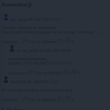
Komentarji
kar_nekdo
09. Julij 2026 12:23
Človeška neumnost ne pozna meja.
Tako bi tudi SDSovci razgrabili vse od svojega "vrhovnega".. :)
Odgovori
Copy to clipboard
1
0
re: kar_nekdo
10. Julij 2026 08:30
ahahahahahahahahahaha
DOBRA !!!! IN RESNIČNA !!!!!!!!!!!!!
Odgovori
Copy to clipboard
0
0
Kurbinsin
09. Julij 2026 12:51
Pa naj se kdo rece da je clovek pametna zival.
Odgovori
Copy to clipboard
1
0