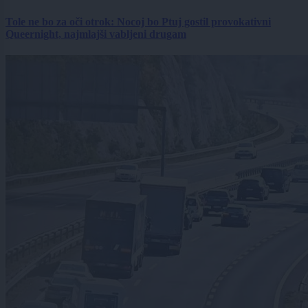
Tole ne bo za oči otrok: Nocoj bo Ptuj gostil provokativni
Queernight, najmlajši vabljeni drugam