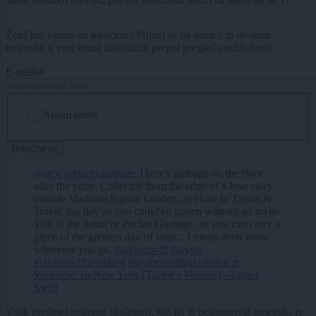
Želiš biti vedno na tekočem? Prijavi se na novice in dvakrat
tedensko v svoj email nabiralnik prejmi pregled svežih novic.
E-naslov
CAPTCHA
Nisem robot
Naročite se
@newyorkcitygarbage
There's garbage on the floor
after the party. Collected from the edge of a love story
outside Madison Square Garden, as close to Taylor &
Travis' big day as you could've gotten without an invite.
This is the debut of Pocket Garbage, so you can carry a
piece of the greatest day of your... I mean, their lives,
wherever you go.
#taylorswift
#tayvis
#taylorswiftwedding
#taylorswifttraviskelce
♬
Welcome To New York (Taylor's Version) - Taylor
Swift
Vsak predmet oziroma skulpturo, kot jih je poimenoval umetnik, je