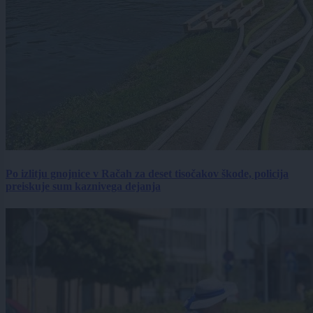
Po izlitju gnojnice v Račah za deset tisočakov škode, policija
preiskuje sum kaznivega dejanja