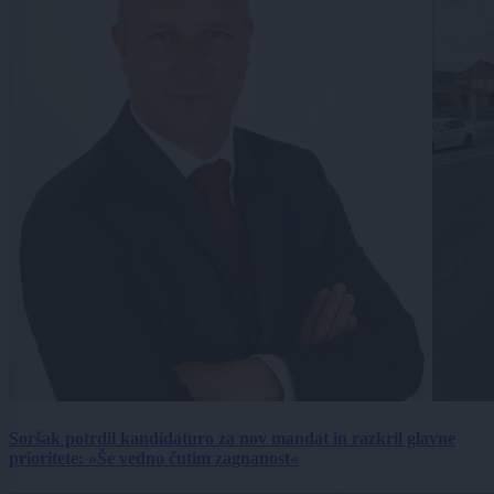
Soršak potrdil kandidaturo za nov mandat in razkril glavne
prioritete: »Še vedno čutim zagnanost«