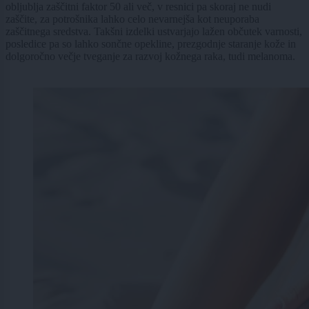
obljublja zaščitni faktor 50 ali več, v resnici pa skoraj ne nudi
zaščite, za potrošnika lahko celo nevarnejša kot neuporaba
zaščitnega sredstva. Takšni izdelki ustvarjajo lažen občutek varnosti,
posledice pa so lahko sončne opekline, prezgodnje staranje kože in
dolgoročno večje tveganje za razvoj kožnega raka, tudi melanoma.