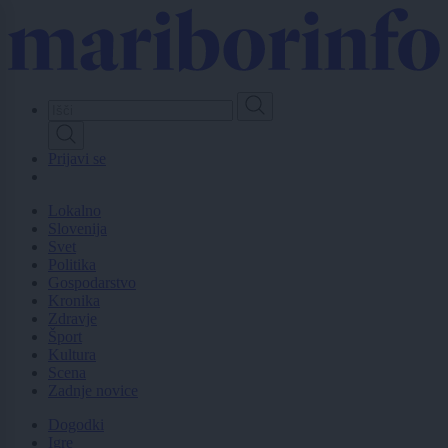
Skip
to
main
content
Prijavi se
Lokalno
Slovenija
Svet
Politika
Gospodarstvo
Kronika
Zdravje
Šport
Kultura
Scena
Zadnje novice
Dogodki
Igre