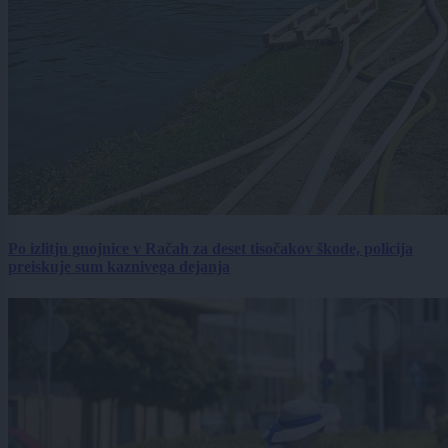
Po izlitju gnojnice v Račah za deset tisočakov škode, policija
preiskuje sum kaznivega dejanja