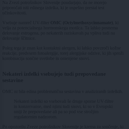
Na Zvezi potrošnikov Slovenije poudarjajo, da ne morejo
priporočati niti edinega izdelka, ki je uspešno prestal test
učinkovitosti.
Vsebuje namreč UV-filter
OMC (Octylmethoxycinnamate)
, ki
velja za potencialnega hormonskega motilca. Ta lahko posnema
delovanje estrogena, po nekaterih raziskavah pa vpliva tudi na
delovanje ščitnice.
Poleg tega je znan kot kontaktni alergen, ki lahko povzroči kožne
reakcije, predvsem fotoalergije, torej alergijske odzive, ki jih sproži
kombinacija sončne svetlobe in omenjene snovi.
Nekateri izdelki vsebujejo tudi prepovedane
sestavine
OMC ni bila edina problematična sestavina v analiziranih izdelkih.
Nekateri izdelki so vsebovali še druge sporne UV-filtre
in konzervanse, med njimi tudi snovi, ki so v Evropski
uniji že prepovedane ali pa so pod vse strožjim
regulatornim nadzorom.
Po opozorilu Zveze potrošnikov Slovenije je krema za sončenje, ki