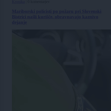
Kronika
|
0 komentarjev
Mariborski policisti po požaru pri Slovenski
Bistrici našli kurišče, obravnavajo kaznivo
dejanje