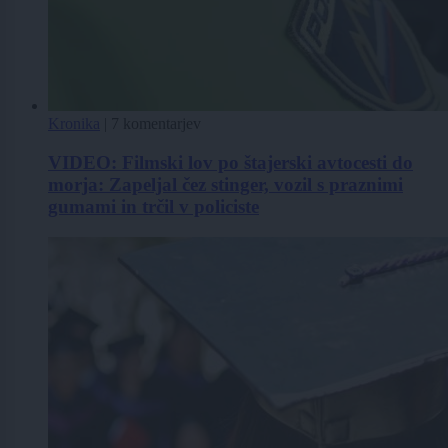
Kronika
|
7 komentarjev
VIDEO: Filmski lov po štajerski avtocesti do
morja: Zapeljal čez stinger, vozil s praznimi
gumami in trčil v policiste