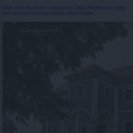
Pitno vodo jim vozijo s cisternami: V delu Maribora še vedno
brez javnega vodovoda, občina odprla malho