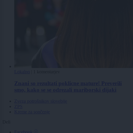
Lokalno
|
1 komentarjev
Znani so rezultati poklicne mature! Preverili
smo, kako se se odrezali mariborski dijaki
Zveza potrošnikov slovebije
ZPS
Kreme za sončenje
Deli
Facebook