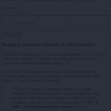
E-naslov
CAPTCHA
Nisem robot
Naročite se
Pogoje za testiranje izpolnilo le sedem izdelkov
Potrošniške organizacije so na spletnih platformah Temu, Shein in
AliExpress naročile 17 izdelkov za zaščito pred soncem, vsi z
označenim zaščitnim faktorjem najmanj 50.
Vsi izdelki so bili kitajskega porekla, odgovorne osebe za trg
Evropske unije pa so bile registrirane v različnih državah, med
drugim v Španiji, Franciji in Nemčiji.
Na koncu je pogoje za testiranje izpolnilo le sedem
izdelkov. Pet jih ni prispelo ali so prispeli prepozno, dva
sta bila sorodna blagovni znamki, ki je bila na testu že
zastopana, trije pa so vsebovali prepovedan UV-filter
4-
MBC (4-Methylbenzylidene camphor)
, ki je v