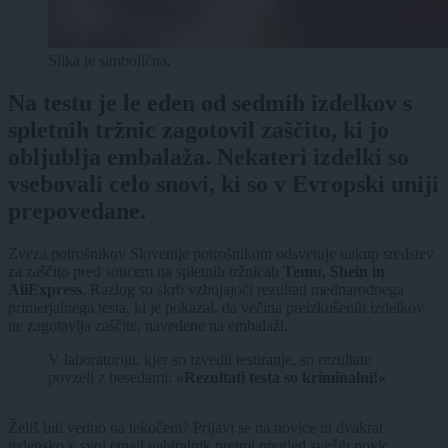
Slika je simbolična.
Na testu je le eden od sedmih izdelkov s
spletnih tržnic zagotovil zaščito, ki jo
obljublja embalaža. Nekateri izdelki so
vsebovali celo snovi, ki so v Evropski uniji
prepovedane.
Zveza potrošnikov Slovenije potrošnikom odsvetuje nakup sredstev
za zaščito pred soncem na spletnih tržnicah
Temu, Shein in
AliExpress
. Razlog so skrb vzbujajoči rezultati mednarodnega
primerjalnega testa, ki je pokazal, da večina preizkušenih izdelkov
ne zagotavlja zaščite, navedene na embalaži.
V laboratoriju, kjer so izvedli testiranje, so rezultate
povzeli z besedami:
»Rezultati testa so kriminalni!«
Želiš biti vedno na tekočem? Prijavi se na novice in dvakrat
tedensko v svoj email nabiralnik prejmi pregled svežih novic.