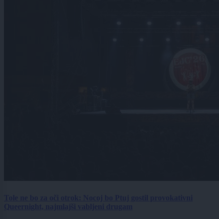
Tole ne bo za oči otrok: Nocoj bo Ptuj gostil provokativni
Queernight, najmlajši vabljeni drugam