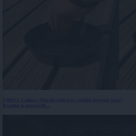
VIDEO: Lahko v Murski Soboti na vročini spečemo jajce?
Rezultat je presenetil ...