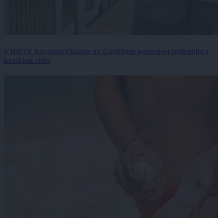
VIDEO: Kavarna Platana na Goričkem pozornost pritegnila s
kratkimi videi