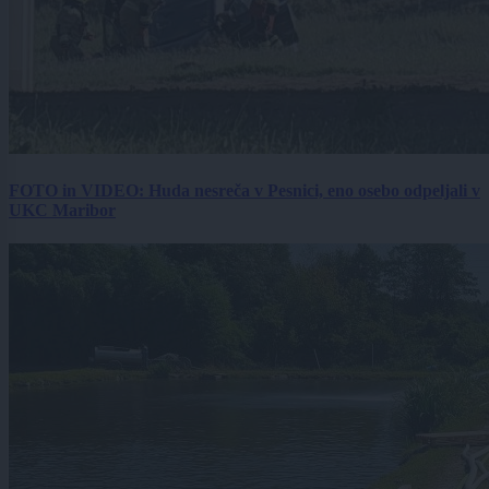
FOTO in VIDEO: Huda nesreča v Pesnici, eno osebo odpeljali v
UKC Maribor