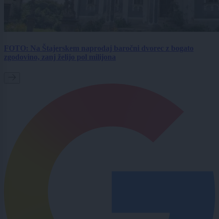
FOTO: Na Štajerskem naprodaj baročni dvorec z bogato
zgodovino, zanj želijo pol milijona