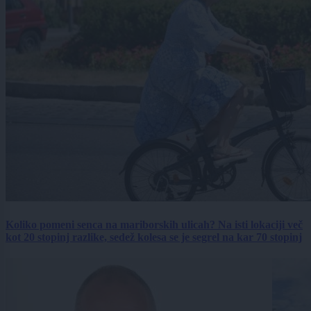
Koliko pomeni senca na mariborskih ulicah? Na isti lokaciji več
kot 20 stopinj razlike, sedež kolesa se je segrel na kar 70 stopinj