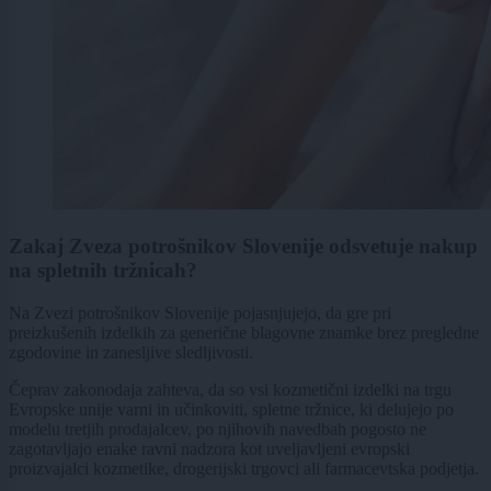
Zakaj Zveza potrošnikov Slovenije odsvetuje nakup
na spletnih tržnicah?
Na Zvezi potrošnikov Slovenije pojasnjujejo, da gre pri
preizkušenih izdelkih za generične blagovne znamke brez pregledne
zgodovine in zanesljive sledljivosti.
Čeprav zakonodaja zahteva, da so vsi kozmetični izdelki na trgu
Evropske unije varni in učinkoviti, spletne tržnice, ki delujejo po
modelu tretjih prodajalcev, po njihovih navedbah pogosto ne
zagotavljajo enake ravni nadzora kot uveljavljeni evropski
proizvajalci kozmetike, drogerijski trgovci ali farmacevtska podjetja.