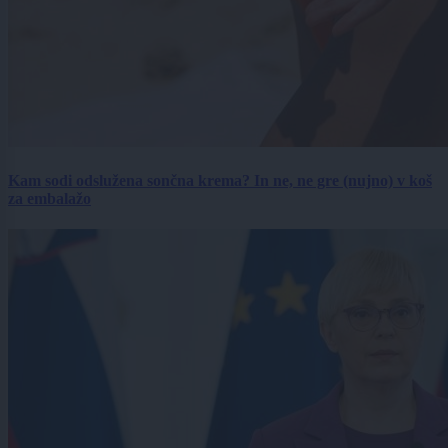
Kam sodi odslužena sončna krema? In ne, ne gre (nujno) v koš
za embalažo