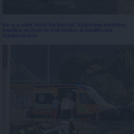
Kje so se nekoč kopali Mariborčani? Razkrivamo pozabljena
kopališča, od Drave do Treh ribnikov in kopališča pod
Mariborsko kočo