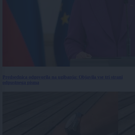
Predsednica odgovorila na ugibanja: Objavila vse tri strani
odpustnega pisma