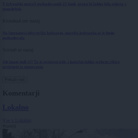
V železniški nesreči poškodovanih 25 ljudi, proga bi lahko bila odprta v
ponedeljek
Kronika
4 ure nazaj
Na Smetanovi ulici trčila kolesarja, starejša kolesarka se je hudo
poškodovala
Scena
6 ur nazaj
Jih imate tudi vi? To je preprost trik, s katerim lahko srebrne ribice
preženete iz stanovanja
Prikaži več
Komentarji
Lokalno
Vse v Lokalno
#naseji