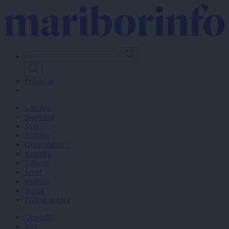
Skip
to
main
content
Prijavi se
Lokalno
Slovenija
Svet
Politika
Gospodarstvo
Kronika
Zdravje
Šport
Kultura
Scena
Zadnje novice
Dogodki
Igre