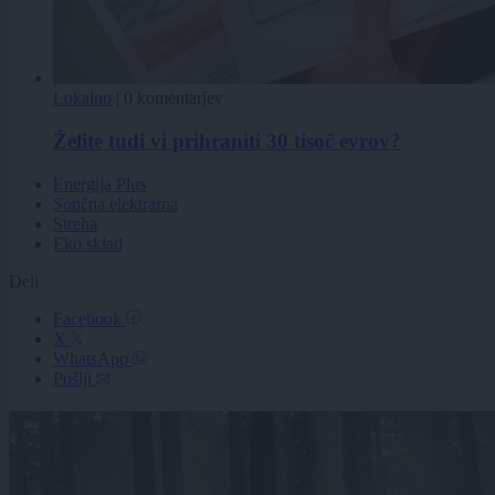
Lokalno
|
0 komentarjev
Želite tudi vi prihraniti 30 tisoč evrov?
Energija Plus
Sončna elektrarna
Streha
Eko sklad
Deli
Facebook
X
WhatsApp
Pošlji