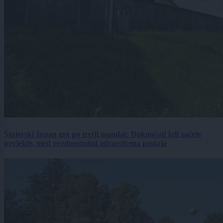
Štajerski župan gre po tretji mandat: Dokončati želi začete
projekte, med prednostnimi zdravstvena postaja