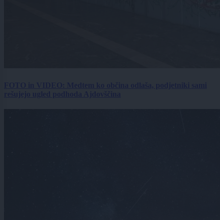
FOTO in VIDEO: Medtem ko občina odlaša, podjetniki sami
rešujejo ugled podhoda Ajdovščina