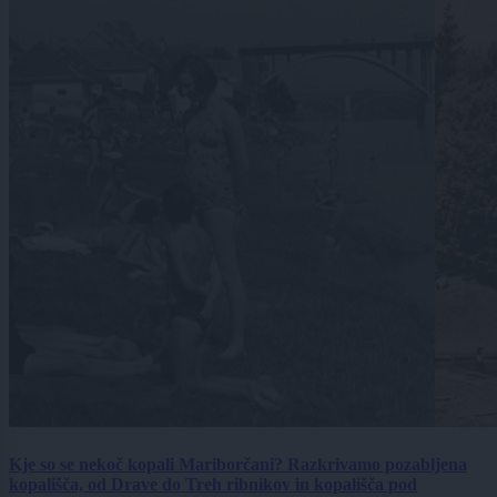
Kje so se nekoč kopali Mariborčani? Razkrivamo pozabljena
kopališča, od Drave do Treh ribnikov in kopališča pod