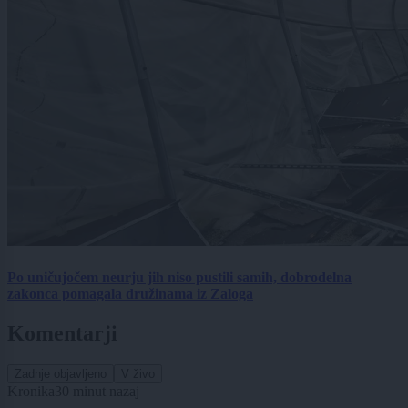
Po uničujočem neurju jih niso pustili samih, dobrodelna
zakonca pomagala družinama iz Zaloga
Komentarji
Zadnje objavljeno
V živo
Kronika
30 minut nazaj