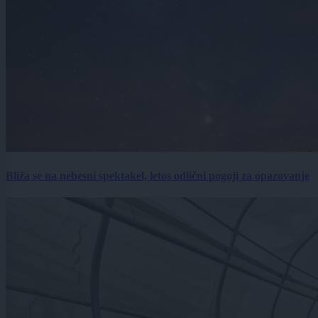
Bliža se na nebesni spektakel, letos odlični pogoji za opazovanje