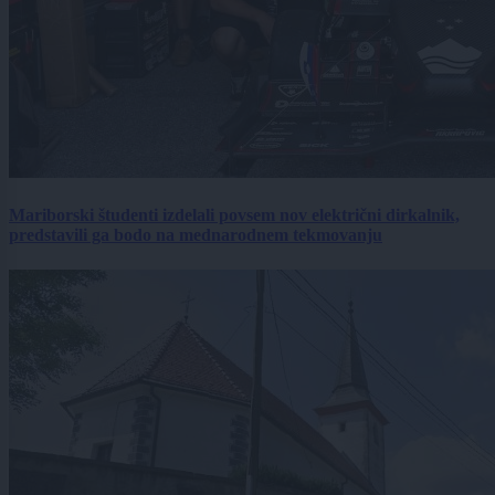
Mariborski študenti izdelali povsem nov električni dirkalnik,
predstavili ga bodo na mednarodnem tekmovanju