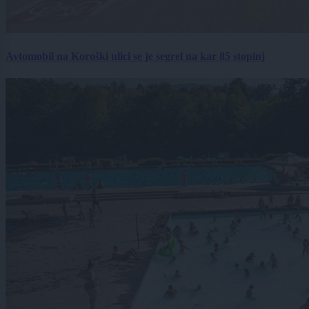
Avtomobil na Koroški ulici se je segrel na kar 85 stopinj