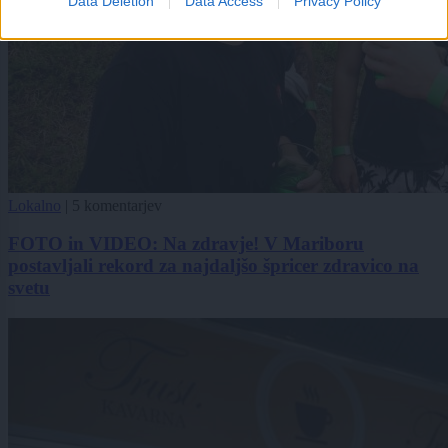
Data Deletion
Data Access
Privacy Policy
Lokalno
|
5 komentarjev
FOTO in VIDEO: Na zdravje! V Mariboru
postavljali rekord za najdaljšo špricer zdravico na
svetu