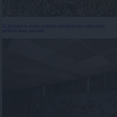
To Dolenjce še vedno razburja, lastnikom psov zdaj znova
pošiljajo jasno sporočilo