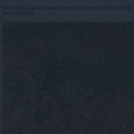
Ne le Bled: Le nekaj minut stran se skriva eno najbolj očarljivih
mest v Sloveniji