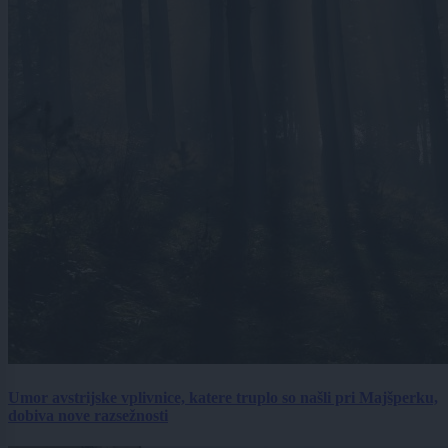
Umor avstrijske vplivnice, katere truplo so našli pri Majšperku,
dobiva nove razsežnosti