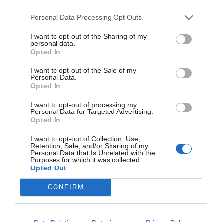
Personal Data Processing Opt Outs
I want to opt-out of the Sharing of my
personal data.
Opted In
Lokalno
|
0 komentarjev
I want to opt-out of the Sale of my
Kaj posaditi avgusta? Ni še prepozno, vse to lahko
Personal Data.
posadite na vrtu
Opted In
I want to opt-out of processing my
Personal Data for Targeted Advertising.
Opted In
I want to opt-out of Collection, Use,
Retention, Sale, and/or Sharing of my
Personal Data that Is Unrelated with the
Purposes for which it was collected.
Opted Out
CONFIRM