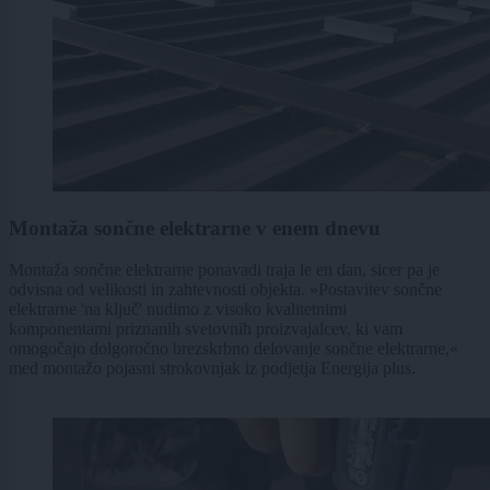
Montaža sončne elektrarne v enem dnevu
Montaža sončne elektrarne ponavadi traja le en dan, sicer pa je
odvisna od velikosti in zahtevnosti objekta. »Postavitev sončne
elektrarne 'na ključ' nudimo z visoko kvalitetnimi
komponentami priznanih svetovnih proizvajalcev, ki vam
omogočajo dolgoročno brezskrbno delovanje sončne elektrarne,«
med montažo pojasni strokovnjak iz podjetja Energija plus.