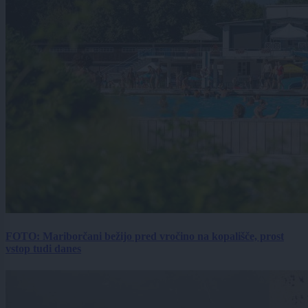
FOTO: Mariborčani bežijo pred vročino na kopališče, prost
vstop tudi danes