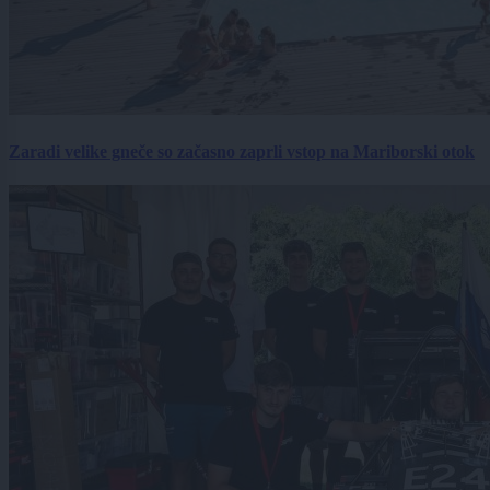
Zaradi velike gneče so začasno zaprli vstop na Mariborski otok