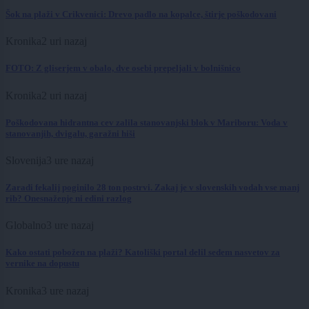
Šok na plaži v Crikvenici: Drevo padlo na kopalce, štirje poškodovani
Kronika
2 uri nazaj
FOTO: Z gliserjem v obalo, dve osebi prepeljali v bolnišnico
Kronika
2 uri nazaj
Poškodovana hidrantna cev zalila stanovanjski blok v Mariboru: Voda v
stanovanjih, dvigalu, garažni hiši
Slovenija
3 ure nazaj
Zaradi fekalij poginilo 28 ton postrvi. Zakaj je v slovenskih vodah vse manj
rib? Onesnaženje ni edini razlog
Globalno
3 ure nazaj
Kako ostati pobožen na plaži? Katoliški portal delil sedem nasvetov za
vernike na dopustu
Kronika
3 ure nazaj