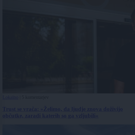
Lokalno
|
5 komentarjev
Trust se vrača: »Želimo, da ljudje znova doživijo
občutke, zaradi katerih so ga vzljubili«