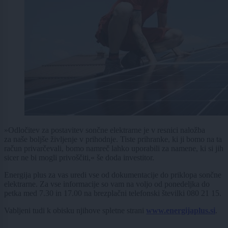
»Odločitev za postavitev sončne elektrarne je v resnici naložba
za naše boljše življenje v prihodnje. Tiste prihranke, ki ji bomo na ta
račun privarčevali, bomo namreč lahko uporabili za namene, ki si jih
sicer ne bi mogli privoščiti,« še doda investitor.
Energija plus za vas uredi vse od dokumentacije do priklopa sončne
elektrarne. Za vse informacije so vam na voljo od ponedeljka do
petka med 7.30 in 17.00 na brezplačni telefonski številki 080 21 15.
Vabljeni tudi k obisku njihove spletne strani
www.energijaplus.si
.