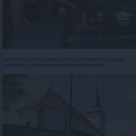
Mariborski študenti izdelali povsem nov električni dirkalnik,
predstavili ga bodo na mednarodnem tekmovanju