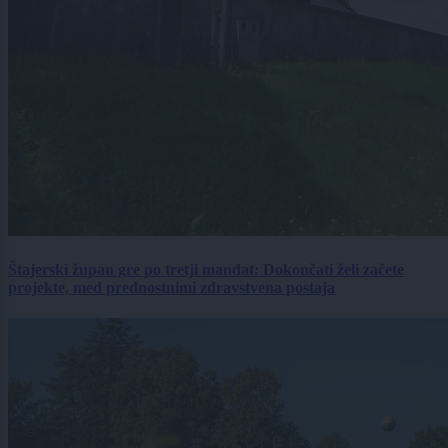
Štajerski župan gre po tretji mandat: Dokončati želi začete
projekte, med prednostnimi zdravstvena postaja