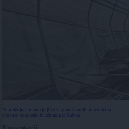
Po uničujočem neurju jih niso pustili samih, dobrodelna
zakonca pomagala družinama iz Zaloga
Komentarji