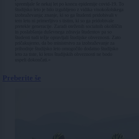
spremljale še nekaj let po koncu epidemije covid-19. To
študijsko leto je bilo izgubljeno z vidika visokošolskega
izobraževanja; znanje, ki so ga študenti pridobivali v
tem letu ni primerljivo s tistim, ki so ga pridobivale
pretekle generacije. Zaradi oteženih socialnih okoliščin
in poslabšanja duševnega zdravja študentov pa so
študenti tudi težje opravljali študijske obveznosti. Zato
pričakujemo, da bo ministrstvo za izobraževanje za
prihodnje študijsko leto omogočilo dodatno študijsko
leto za tiste, ki letos študijskih obveznosti ne bodo
uspeli dokončati.«
Preberite še