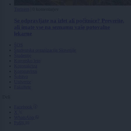
Turizem
|
0 komentarjev
Se odpravljate na izlet ali počitnice? Preverite,
ali imate vse na seznamu vaše potovalne
lekarne
ŠOS
Študentska organizacija Slovenije
Študentje
Koronsko leto
Koronakriza
Koronavirus
Šolstvo
Univerze
Fakultete
Deli
Facebook
X
WhatsApp
Pošlji