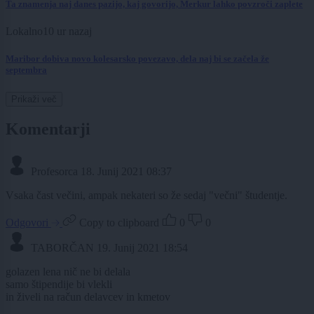
Ta znamenja naj danes pazijo, kaj govorijo, Merkur lahko povzroči zaplete
Lokalno
10 ur nazaj
Maribor dobiva novo kolesarsko povezavo, dela naj bi se začela že
septembra
Prikaži več
Komentarji
Profesorca
18. Junij 2021 08:37
Vsaka čast večini, ampak nekateri so že sedaj "večni" študentje.
Odgovori
Copy to clipboard
0
0
TABORČAN
19. Junij 2021 18:54
golazen lena nič ne bi delala
samo štipendije bi vlekli
in živeli na račun delavcev in kmetov