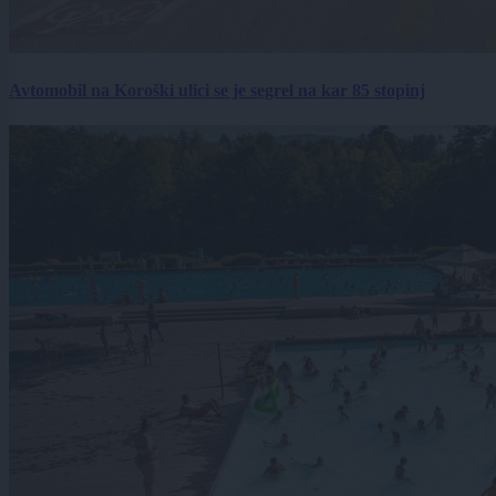
Avtomobil na Koroški ulici se je segrel na kar 85 stopinj