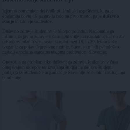
Izjemno pomemben dejavnik pri študijski uspešnosti, ki ga je
epidemija covid-19 postavila celo na prvo mesto, pa je
duševno
stanje
in zdravje študentov.
Duševno zdravje študentov je bilo po podatkih Nacionalnega
inštituta za javno zdravje v času epidemije katastrofalno; kar do 25
odstotkov mladih v starostni skupini med 18. in 29. letom kaže
tveganje za pojav depresivne motnje. S tem so mladi psihološko
najbolj ogrožena starostna skupina prebivalcev Slovenije.
Opozorila na problematiko duševnega zdravja študentov v času
omejevalnih ukrepov ter izvajanja študija na daljavo študenti
podajajo iz Študentske organizacije Slovenije že celotni čas trajanja
pandemije.