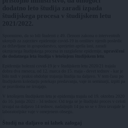
pristojno ministrstvo, da omogoči
dodatno leto študija zaradi izpada
študijskega procesa v študijskem letu
2021/2022.
Spomnimo, da so bili študenti z 49. členom zakona o interventnih
ukrepih za zajezitev epidemije covid-19 in omilitev njenih posledic
za državljane in gospodarstvo, sprejetim aprila lani, zaradi
okrnjenega študijskega procesa in razglašene epidemije,
upravičeni
do dodatnega leta študija v letošnjem študijskem letu
.
Epidemija bolezni covid-19 je v študijskem letu 2020/21 trajala
dobra dva meseca, od 12. marca do 15. maja - devet tednov - kar je
bilo tudi v praksi obdobje trajanja študija na daljavo. V tem času po
študijskem koledarju potekajo predavanja, vaje in seminarji, izpiti pa
se praviloma ne izvajajo.
V letošnjem študijskem letu je epidemija trajala od 19. oktobra 2020
do 16. junija 2021 - 34 tednov. Od tega se je študijski proces v celoti
izvajal na daljavo 14 tednov, nadaljnjih 14 pa so se v živo izvajale le
laboratorijske vaje v omejenem obsegu.
Študij na daljavo ni lahek zalogaj