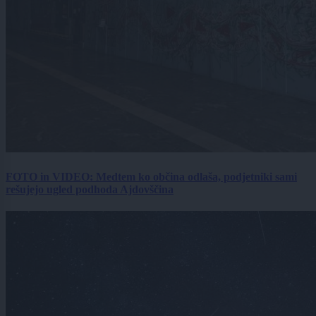
FOTO in VIDEO: Medtem ko občina odlaša, podjetniki sami
rešujejo ugled podhoda Ajdovščina