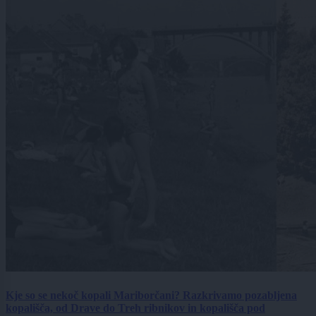
Kje so se nekoč kopali Mariborčani? Razkrivamo pozabljena
kopališča, od Drave do Treh ribnikov in kopališča pod