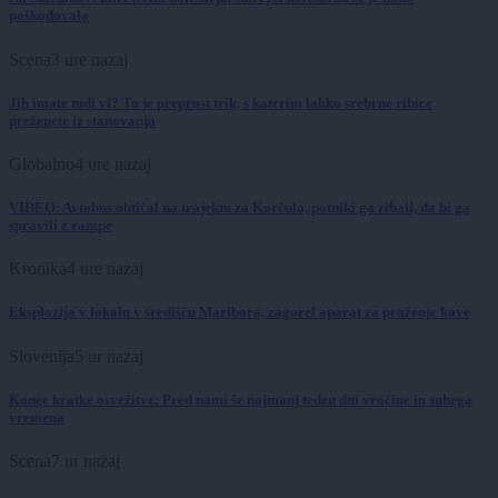
poškodovala
Scena
3 ure nazaj
Jih imate tudi vi? To je preprost trik, s katerim lahko srebrne ribice
preženete iz stanovanja
Globalno
4 ure nazaj
VIDEO: Avtobus obtičal na trajektu za Korčulo, potniki ga zibali, da bi ga
spravili z rampe
Kronika
4 ure nazaj
Eksplozija v lokalu v središču Maribora, zagorel aparat za praženje kave
Slovenija
5 ur nazaj
Konec kratke osvežitve: Pred nami še najmanj teden dni vročine in suhega
vremena
Scena
7 ur nazaj