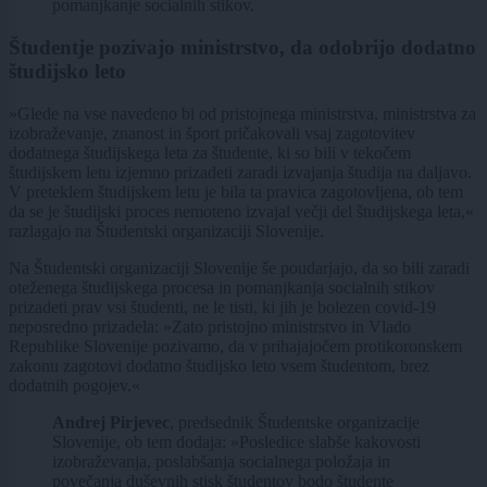
pomanjkanje socialnih stikov.
Študentje pozivajo ministrstvo, da odobrijo dodatno
študijsko leto
»Glede na vse navedeno bi od pristojnega ministrstva, ministrstva za
izobraževanje, znanost in šport pričakovali vsaj zagotovitev
dodatnega študijskega leta za študente, ki so bili v tekočem
študijskem letu izjemno prizadeti zaradi izvajanja študija na daljavo.
V preteklem študijskem letu je bila ta pravica zagotovljena, ob tem
da se je študijski proces nemoteno izvajal večji del študijskega leta,«
razlagajo na Študentski organizaciji Slovenije.
Na Študentski organizaciji Slovenije še poudarjajo, da so bili zaradi
oteženega študijskega procesa in pomanjkanja socialnih stikov
prizadeti prav vsi študenti, ne le tisti, ki jih je bolezen covid-19
neposredno prizadela: »Zato pristojno ministrstvo in Vlado
Republike Slovenije pozivamo, da v prihajajočem protikoronskem
zakonu zagotovi dodatno študijsko leto vsem študentom, brez
dodatnih pogojev.«
Andrej Pirjevec
, predsednik Študentske organizacije
Slovenije, ob tem dodaja: »Posledice slabše kakovosti
izobraževanja, poslabšanja socialnega položaja in
povečanja duševnih stisk študentov bodo študente