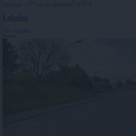
Odgovori
Copy to clipboard
0
0
Lokalno
Vse v Lokalno
#naseji