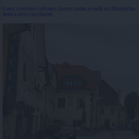
Umor avstrijske vplivnice, katere truplo so našli pri Majšperku,
dobiva nove razsežnosti