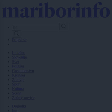
Skip
to
main
content
Prijavi se
Lokalno
Slovenija
Svet
Politika
Gospodarstvo
Kronika
Zdravje
Šport
Kultura
Scena
Zadnje novice
Dogodki
Igre