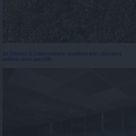
To Dolenjce še vedno razburja, lastnikom psov zdaj znova
pošiljajo jasno sporočilo