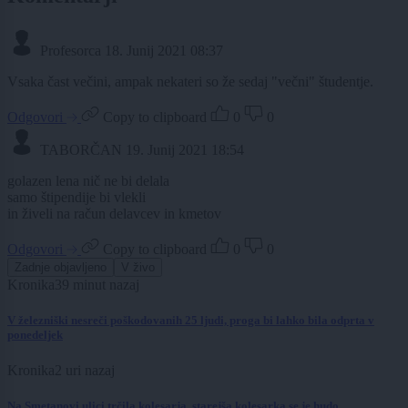
Profesorca
18. Junij 2021 08:37
Vsaka čast večini, ampak nekateri so že sedaj "večni" študentje.
Odgovori
Copy to clipboard
0
0
TABORČAN
19. Junij 2021 18:54
golazen lena nič ne bi delala
samo štipendije bi vlekli
in živeli na račun delavcev in kmetov
Odgovori
Copy to clipboard
0
0
Zadnje objavljeno
V živo
Kronika
39 minut nazaj
V železniški nesreči poškodovanih 25 ljudi, proga bi lahko bila odprta v
ponedeljek
Kronika
2 uri nazaj
Na Smetanovi ulici trčila kolesarja, starejša kolesarka se je hudo