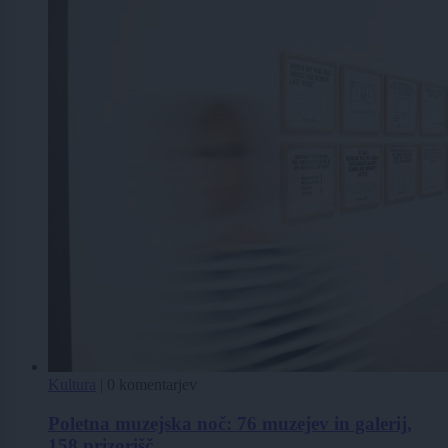
Kultura
|
0 komentarjev
Poletna muzejska noč: 76 muzejev in galerij,
158 prizorišč