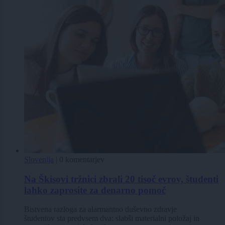
Slovenija
|
0 komentarjev
Na Škisovi tržnici zbrali 20 tisoč evrov, študenti
lahko zaprosite za denarno pomoč
Bistvena razloga za alarmantno duševno zdravje
študentov sta predvsem dva: slabši materialni položaj in