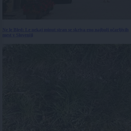
Ne le Bled: Le nekaj minut stran se skriva eno najbolj očarljivih
mest v Sloveniji