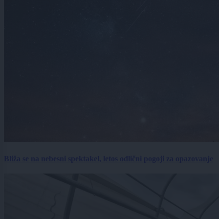
Bliža se na nebesni spektakel, letos odlični pogoji za opazovanje