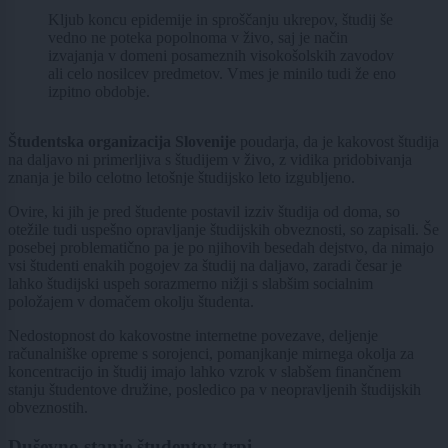
Kljub koncu epidemije in sproščanju ukrepov, študij še
vedno ne poteka popolnoma v živo, saj je način
izvajanja v domeni posameznih visokošolskih zavodov
ali celo nosilcev predmetov. Vmes je minilo tudi že eno
izpitno obdobje.
Študentska organizacija Slovenije
poudarja, da je kakovost študija
na daljavo ni primerljiva s študijem v živo, z vidika pridobivanja
znanja je bilo celotno letošnje študijsko leto izgubljeno.
Ovire, ki jih je pred študente postavil izziv študija od doma, so
otežile tudi uspešno opravljanje študijskih obveznosti, so zapisali. Še
posebej problematično pa je po njihovih besedah dejstvo, da nimajo
vsi študenti enakih pogojev za študij na daljavo, zaradi česar je
lahko študijski uspeh sorazmerno nižji s slabšim socialnim
položajem v domačem okolju študenta.
Nedostopnost do kakovostne internetne povezave, deljenje
računalniške opreme s sorojenci, pomanjkanje mirnega okolja za
koncentracijo in študij imajo lahko vzrok v slabšem finančnem
stanju študentove družine, posledico pa v neopravljenih študijskih
obveznostih.
Duševno stanje študentov trpi