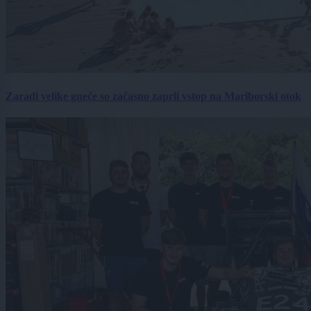
Zaradi velike gneče so začasno zaprli vstop na Mariborski otok