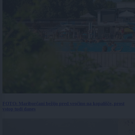
FOTO: Mariborčani bežijo pred vročino na kopališče, prost
vstop tudi danes