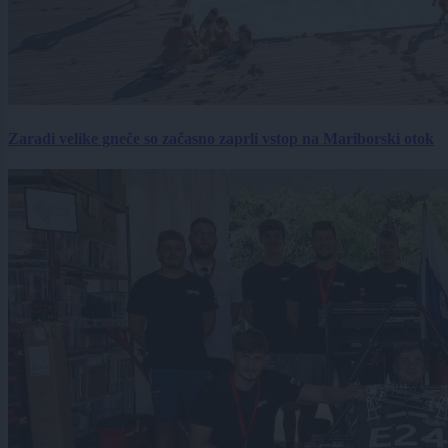
Zaradi velike gneče so začasno zaprli vstop na Mariborski otok