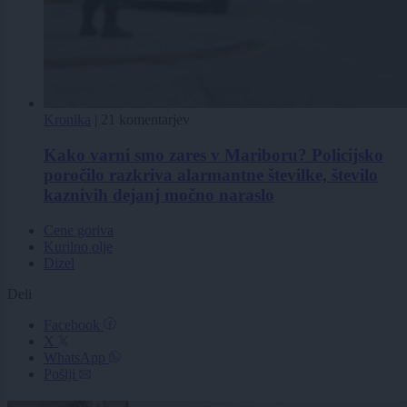
Kronika
|
21 komentarjev
Kako varni smo zares v Mariboru? Policijsko
poročilo razkriva alarmantne številke, število
kaznivih dejanj močno naraslo
Cene goriva
Kurilno olje
Dizel
Deli
Facebook
X
WhatsApp
Pošlji