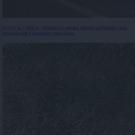
FOTO in VIDEO: Medtem ko občina odlaša, podjetniki sami
rešujejo ugled podhoda Ajdovščina