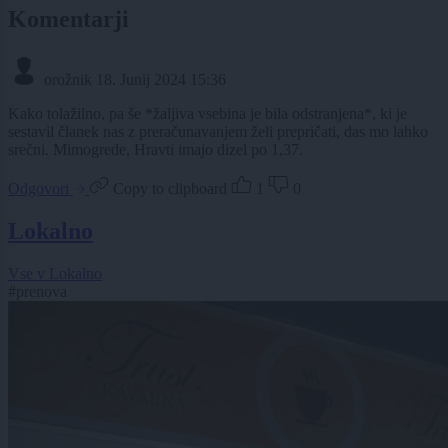
Komentarji
orožnik
18. Junij 2024 15:36
Kako tolažilno, pa še *žaljiva vsebina je bila odstranjena*, ki je
sestavil članek nas z preračunavanjem želi prepričati, das mo lahko
srečni. Mimogrede, Hravti imajo dizel po 1,37.
Odgovori
Copy to clipboard
1
0
Lokalno
Vse v Lokalno
#prenova