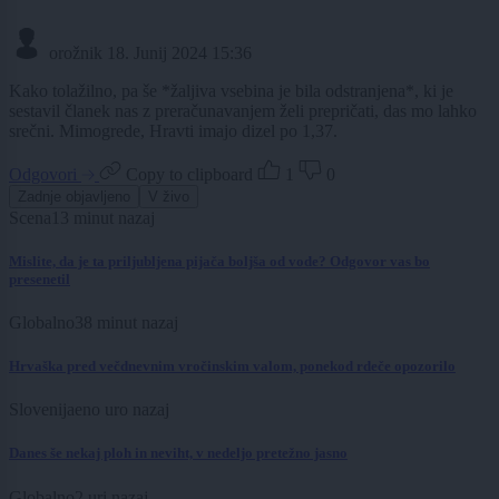
orožnik
18. Junij 2024 15:36
Kako tolažilno, pa še *žaljiva vsebina je bila odstranjena*, ki je
sestavil članek nas z preračunavanjem želi prepričati, das mo lahko
srečni. Mimogrede, Hravti imajo dizel po 1,37.
Odgovori
Copy to clipboard
1
0
Zadnje objavljeno
V živo
Scena
13 minut nazaj
Mislite, da je ta priljubljena pijača boljša od vode? Odgovor vas bo
presenetil
Globalno
38 minut nazaj
Hrvaška pred večdnevnim vročinskim valom, ponekod rdeče opozorilo
Slovenija
eno uro nazaj
Danes še nekaj ploh in neviht, v nedeljo pretežno jasno
Globalno
2 uri nazaj