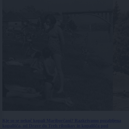
Kje so se nekoč kopali Mariborčani? Razkrivamo pozabljena
kopališča, od Drave do Treh ribnikov in kopališča pod