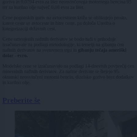
goriva in 0,0794 evra za liter neosvinčenega motornega bencina 95
ter za kurilno olje največ 0,08 evra za liter.
Cene pogonskih goriv na avtocestnem križu se oblikujejo prosto,
katere ceste so avtoceste in hitre ceste, pa določa Uredba o
kategorizaciji državnih cest.
Cene omenjenih naftnih derivatov se bodo tudi v prihodnje
izračunavale na podlagi metodologije, ki temelji na gibanju cen
naftnih derivatov na svetovnem trgu in
gibanju tečaja ameriški
dolar - evro.
Modelske cene se izračunavajo na podlagi 14-dnevnih povprečij cen
mineralnih naftnih derivatov. Za naftne derivate se štejejo 95-
oktanski neosvinčeni motorni bencin, dizelsko gorivo brez dodatkov
in kurilno olje.
Preberite še