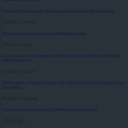
Kilometrske kolone na Hrvaškem, promet proti obali močno povečan
Kronika
3 ure nazaj
Iskanje končano: Pogrešanega mladoletnika so našli
Scena
4 ure nazaj
Luna krepi intuicijo in samozavest: Katera znamenja bodo danes blestela
bolj kot običajno?
Lokalno
7 ur nazaj
Trust se vrača: »Želimo, da ljudje znova doživijo občutke, zaradi katerih so
ga vzljubili«
Kronika
14 ur nazaj
Filmski pregon na Hrvaškem: 19-letnik bežal pred policisti
Prikaži več