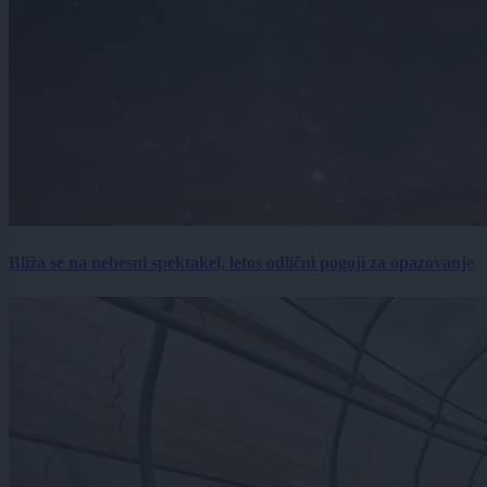
Bliža se na nebesni spektakel, letos odlični pogoji za opazovanje