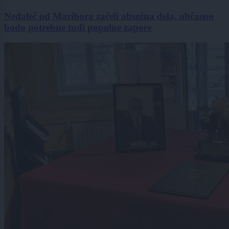
Nedaleč od Maribora začeli obsežna dela, občasno
bodo potrebne tudi popolne zapore