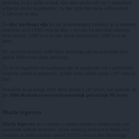
elektrike, bi po naših ocenah, kjer smo upoštevali vse v preteklosti
veljavne davke in prispevke, za liter dizla bilo treba odšteti okoli
1,530 evra na liter.
Za
liter kurilnega olja
bo, ob nespremenjeni trošarini, ki je trenutno
določena na 0,15085 evra na liter, v novem 14-dnevnem obdobju
treba plačati 1,089 evra na liter (pred spremembo 1,099 evra na
liter).
Pri naročeni količini
1000 litrov kurilnega olja bo potrošnik tako
plačal 1089 evrov (brez prevoza).
Če ne bi regulirali cen kurilnega olja in upoštevali vse v preteklosti
veljavne davke in prispevke, bi bilo treba odšteti okoli 1,187 evra na
liter.
Potrošnik bi za nakup 1000 litrov plačal 1.187 evrov, kar pomeni, da
pri
1000-litrskem rezervoarju potrošnik privarčuje 98 evrov.
Marže trgovcev
Marže trgovcev
so, v skladu z vladno uredbo o oblikovanju cen
določenih naftnih derivatov, izven območja avtocest in hitrih cest
omejene in lahko znašajo največ 0,0783 evra za liter dizelskega