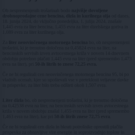
Ob nespremenjenih trošarinah bodo
najvišje dovoljene
drobnoprodajne cene bencina, dizla in kurilnega olja
od danes,
18. junija 2024, do vključno ponedeljka, 1. julija 2024, znašale
1,445 evra za liter bencina, 1,455 evra za liter dizelskega goriva in
1,089 evra za liter kurilnega olja.
Za
liter neosvinčenega motornega bencina
bo, ob nespremenjeni
trošarini, ki je trenutno določena na 0,45824 evra na liter, na
bencinskih servisih izven avtocestnega križa v novem 14-dnevnem
obdobju potrebno plačati 1,445 evra na liter (pred spremembo 1,473
evra na liter), pri
50-ih litrih to znese 72,25 evra.
Če ne bi regulirali cen neosvinčenega motornega bencina 95, bi po
vladnih ocenah, kjer so upoštevali vse v preteklosti veljavne davke
in prispevke, za liter bilo treba odšteti okoli 1,507 evra.
Liter dizla
bo, ob nespremenjeni trošarini, ki je trenutno določena
na 0,42538 evra na liter, na bencinskih servisih izven avtocestnega
križa v novem obdobju znašal 1,455 evra na liter (pred spremembo
1,463 evra na liter), kar pri
50-ih litrih znese 72,75 evra
.
Če ne bi regulirali cen dizla in hkrati potrošnike oprostili plačila
prispevka za obnovljive vire energije in soproizvodnjo toplote in