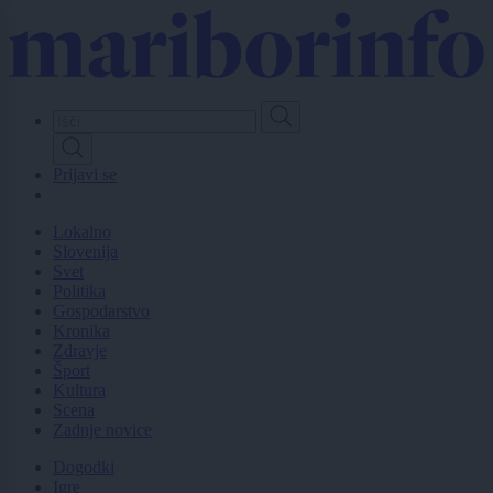
Skip
to
main
content
Prijavi se
Lokalno
Slovenija
Svet
Politika
Gospodarstvo
Kronika
Zdravje
Šport
Kultura
Scena
Zadnje novice
Dogodki
Igre