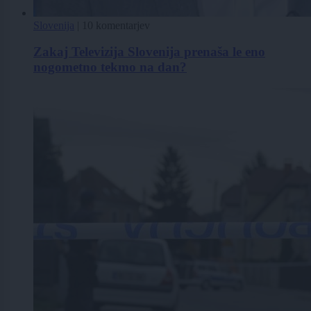
Slovenija
|
10 komentarjev
Zakaj Televizija Slovenija prenaša le eno
nogometno tekmo na dan?