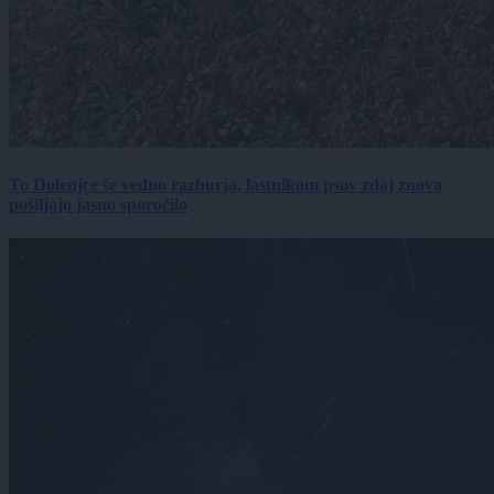
To Dolenjce še vedno razburja, lastnikom psov zdaj znova
pošiljajo jasno sporočilo