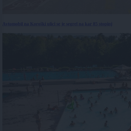
Avtomobil na Koroški ulici se je segrel na kar 85 stopinj