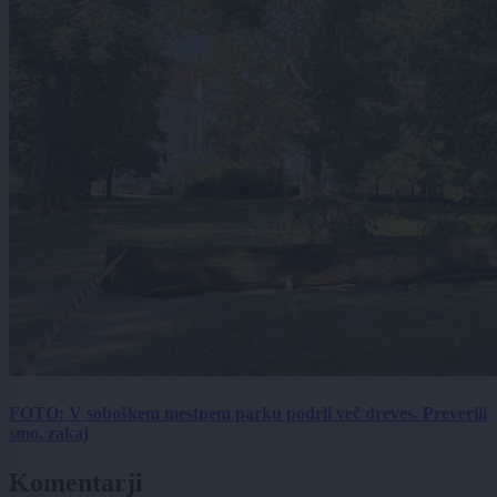
FOTO: V soboškem mestnem parku podrli več dreves. Preverili
smo, zakaj
Komentarji