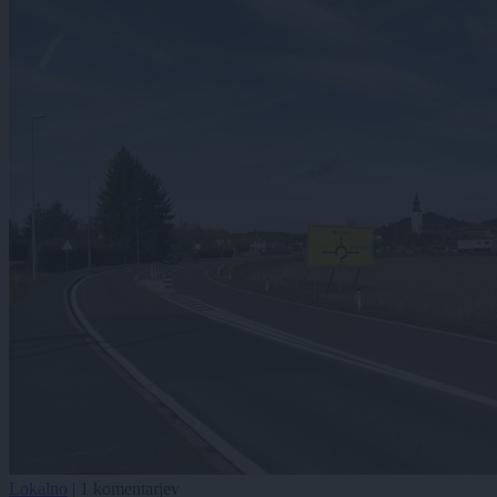
Lokalno
|
1 komentarjev