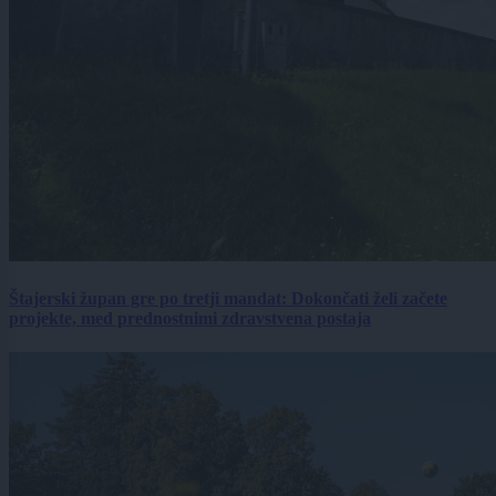
Štajerski župan gre po tretji mandat: Dokončati želi začete
projekte, med prednostnimi zdravstvena postaja