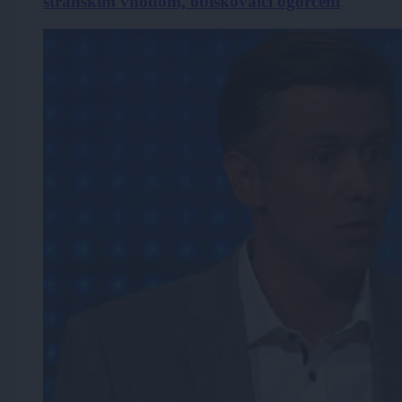
stranskim vhodom, obiskovalci ogorčeni