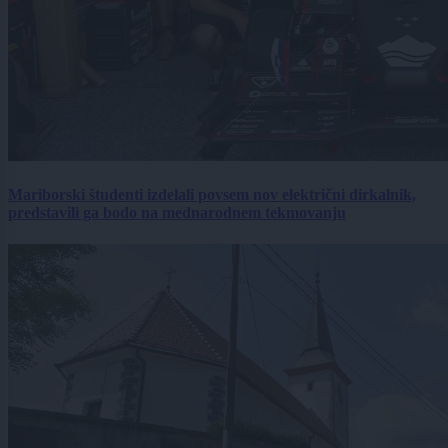
Mariborski študenti izdelali povsem nov električni dirkalnik,
predstavili ga bodo na mednarodnem tekmovanju