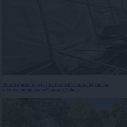
Po uničujočem neurju jih niso pustili samih, dobrodelna
zakonca pomagala družinama iz Zaloga