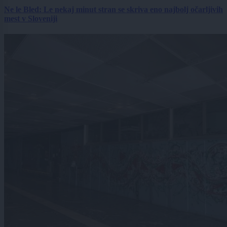
Ne le Bled: Le nekaj minut stran se skriva eno najbolj očarljivih
mest v Sloveniji