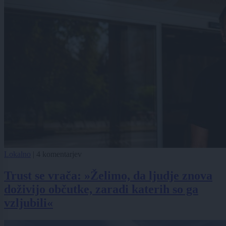
Lokalno
|
4 komentarjev
Trust se vrača: »Želimo, da ljudje znova
doživijo občutke, zaradi katerih so ga
vzljubili«