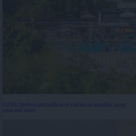
FOTO: Mariborčani bežijo pred vročino na kopališče, prost
vstop tudi danes