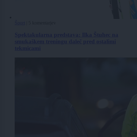
Šport
|
5 komentarjev
Spektakularna predstava: Ilka Štuhec na
smukaškem treningu daleč pred ostalimi
tekmicami