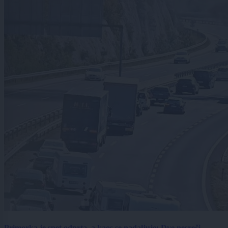
Primorka je spet odprta, a kaos se nadaljuje: Dve nesreči