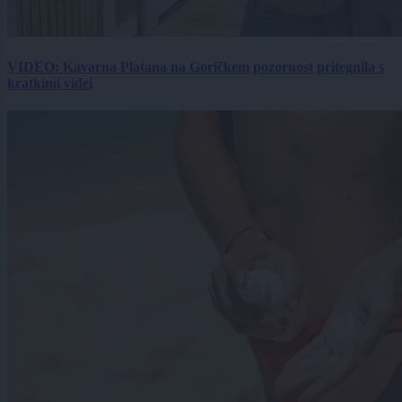
VIDEO: Kavarna Platana na Goričkem pozornost pritegnila s
kratkimi videi