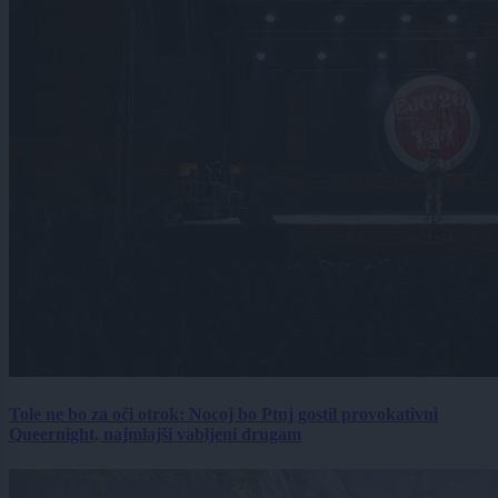
Tole ne bo za oči otrok: Nocoj bo Ptuj gostil provokativni
Queernight, najmlajši vabljeni drugam