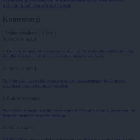
povzročili večkilometrske kolone
Komentarji
Zadnje objavljeno
V živo
Scena
3 ure nazaj
VIDEO: Se še spomnite Groznega Gašperja? Štajerska skupina preoblekla
skladbo iz risanke: »Biti drugačen ni nujno nekaj slabega«
Scena
4 ure nazaj
Maribor vabi na razgiban konec tedna z glasbeno nostalgijo, koncerti,
zdravico in ustvarjalnim dogajanjem
Lokalno
4 ure nazaj
Mariborski študenti izdelali povsem nov električni dirkalnik, predstavili ga
bodo na mednarodnem tekmovanju
Scena
5 ur nazaj
VIDEO: Gliste znova v akciji, skrivnostna in odštekana dvojica predstavlja