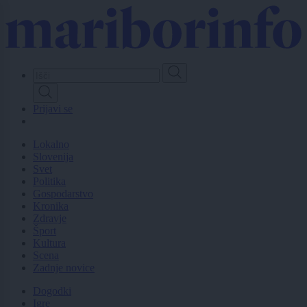
Skip
to
main
content
Prijavi se
Lokalno
Slovenija
Svet
Politika
Gospodarstvo
Kronika
Zdravje
Šport
Kultura
Scena
Zadnje novice
Dogodki
Igre