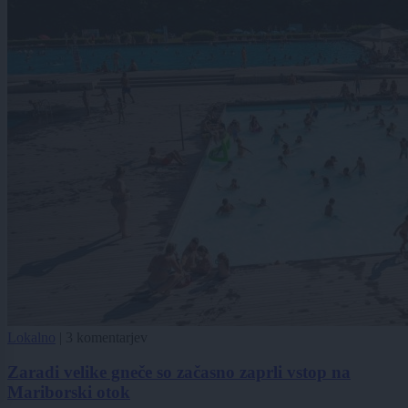
Lokalno
|
3 komentarjev
Zaradi velike gneče so začasno zaprli vstop na
Mariborski otok