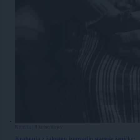
Kronika
|
8 komentarjev
Krabonja z žalostno izpovedjo starejše ženičke: