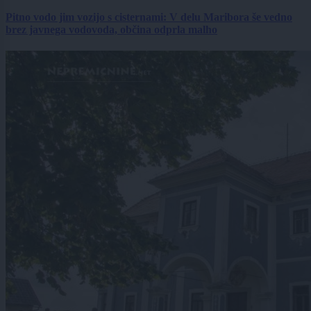
Pitno vodo jim vozijo s cisternami: V delu Maribora še vedno
brez javnega vodovoda, občina odprla malho