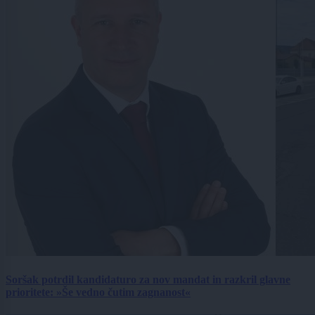
Soršak potrdil kandidaturo za nov mandat in razkril glavne
prioritete: »Še vedno čutim zagnanost«