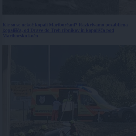
Kje so se nekoč kopali Mariborčani? Razkrivamo pozabljena
kopališča, od Drave do Treh ribnikov in kopališča pod
Mariborsko kočo