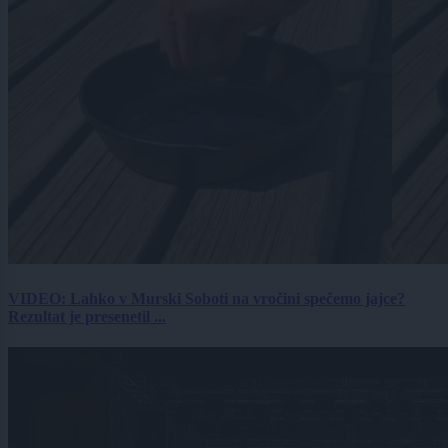
VIDEO: Lahko v Murski Soboti na vročini spečemo jajce?
Rezultat je presenetil ...