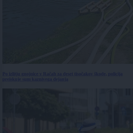
Po izlitju gnojnice v Račah za deset tisočakov škode, policija
preiskuje sum kaznivega dejanja