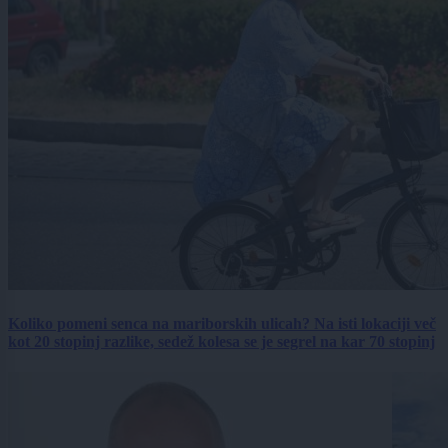
Koliko pomeni senca na mariborskih ulicah? Na isti lokaciji več
kot 20 stopinj razlike, sedež kolesa se je segrel na kar 70 stopinj