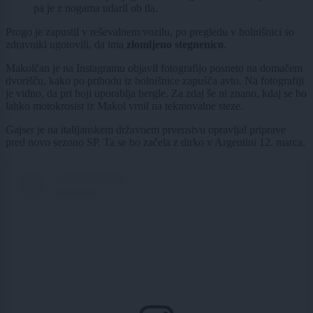
pa je z nogama udaril ob tla.
Progo je zapustil v reševalnem vozilu, po pregledu v bolnišnici so
zdravniki ugotovili, da ima
zlomljeno stegnenico
.
Makolčan je na Instagramu objavil fotografijo posneto na domačem
dvorišču, kako po prihodu iz bolnišnice zapušča avto. Na fotografiji
je vidno, da pri hoji uporablja bergle. Za zdaj še ni znano, kdaj se bo
lahko motokrosist iz Makol vrnil na tekmovalne steze.
Gajser je na italijanskem državnem prvenstvu opravljal priprave
pred novo sezono SP. Ta se bo začela z dirko v Argentini 12. marca.