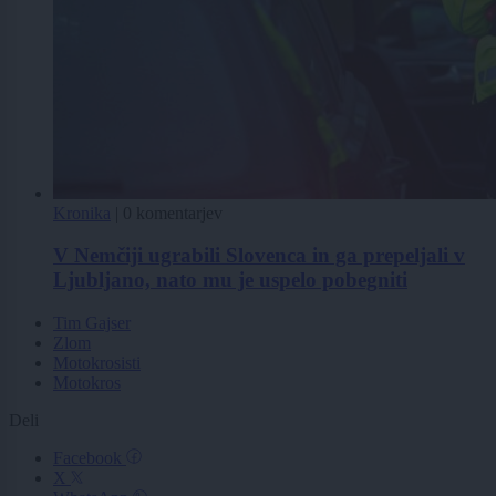
Kronika
|
0 komentarjev
V Nemčiji ugrabili Slovenca in ga prepeljali v
Ljubljano, nato mu je uspelo pobegniti
Tim Gajser
Zlom
Motokrosisti
Motokros
Deli
Facebook
X