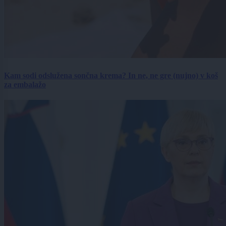
Kam sodi odslužena sončna krema? In ne, ne gre (nujno) v koš
za embalažo