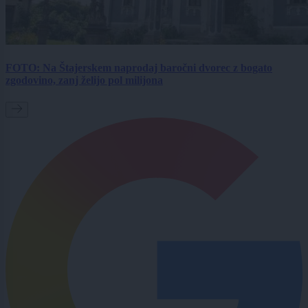
FOTO: Na Štajerskem naprodaj baročni dvorec z bogato
zgodovino, zanj želijo pol milijona