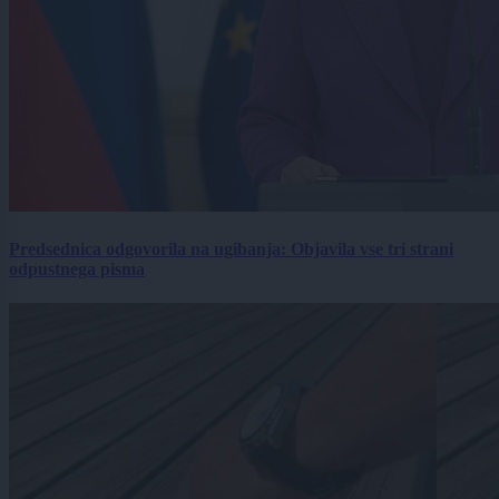
Predsednica odgovorila na ugibanja: Objavila vse tri strani
odpustnega pisma