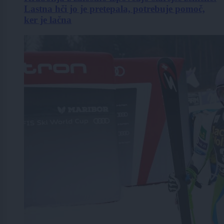
Lastna hči jo je pretepala, potrebuje pomoč,
ker je lačna