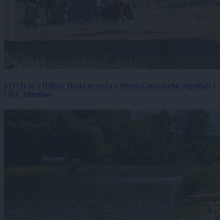
FOTO in VIDEO: Huda nesreča v Pesnici, eno osebo odpeljali v
UKC Maribor