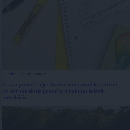
Lokalno
|
0 komentarjev
Vsaka pomoč šteje: Mama samohranilka s tremi
otroki potrebuje pomoč pri nakupu šolskih
potrebščin