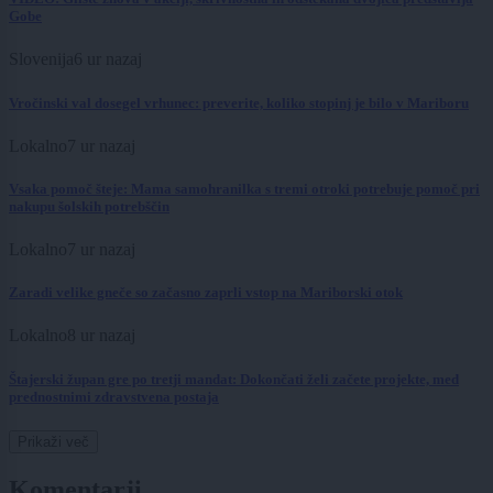
Gobe
Slovenija
6 ur nazaj
Vročinski val dosegel vrhunec: preverite, koliko stopinj je bilo v Mariboru
Lokalno
7 ur nazaj
Vsaka pomoč šteje: Mama samohranilka s tremi otroki potrebuje pomoč pri
nakupu šolskih potrebščin
Lokalno
7 ur nazaj
Zaradi velike gneče so začasno zaprli vstop na Mariborski otok
Lokalno
8 ur nazaj
Štajerski župan gre po tretji mandat: Dokončati želi začete projekte, med
prednostnimi zdravstvena postaja
Prikaži več
Komentarji