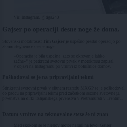
Vir: Instagram, @tiga243
Gajser po operaciji desne noge že doma.
Slovenski motokrosist
Tim Gajser
je uspešno prestal operacijo po
zlomu stegnenice desne noge.
»Operacija je bila uspešna, zato se okrevanje lahko
začne«" je petkratni svetovni prvak v motokrosu zapisal
v objavi na Instagramu po vrnitvi iz bolnišnice domov.
Poškodoval se je na pripravljalni tekmi
Štirikratni svetovni prvak v elitnem razredu MXGP se je poškodoval
ob padcu na pripravljalni tekmi pred začetkom sezone svetovnega
prvenstva na dirki italijanskega prvenstva v Pietramurati v Trentinu.
Datum vrnitve na tekmovalne steze še ni znan
Med skokom se je njegov motor nagnil na levo, Gajser