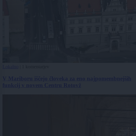
Lokalno
|
1 komentarjev
V Mariboru iščejo človeka za eno najpomembnejših
funkcij v novem Centru Rotovž