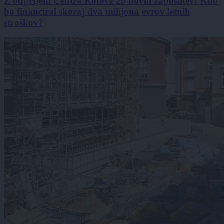
Z odprtjem Centra Rotovž 29 novih zaposlitev: Kdo
bo financiral skoraj dva milijona evrov letnih
stroškov?