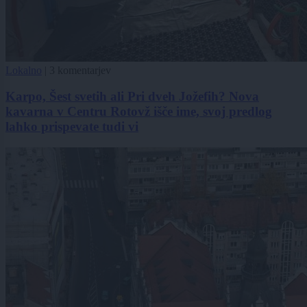
Lokalno
|
3 komentarjev
Karpo, Šest svetih ali Pri dveh Jožefih? Nova
kavarna v Centru Rotovž išče ime, svoj predlog
lahko prispevate tudi vi