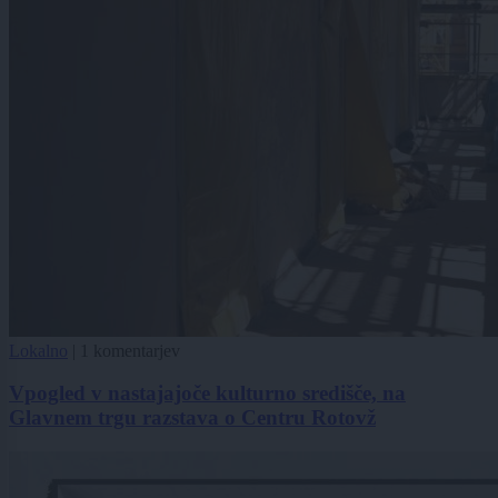
Lokalno
|
1 komentarjev
Vpogled v nastajajoče kulturno središče, na
Glavnem trgu razstava o Centru Rotovž