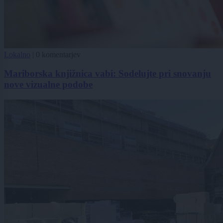
Lokalno
|
0 komentarjev
Mariborska knjižnica vabi: Sodelujte pri snovanju
nove vizualne podobe