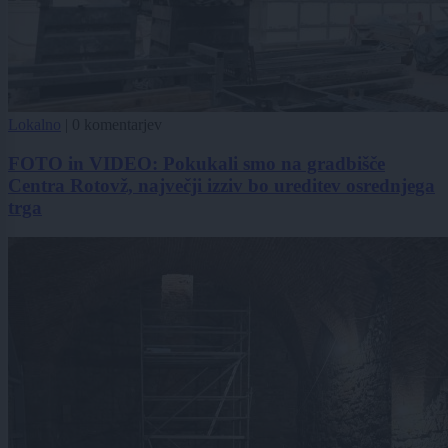
Lokalno
|
0 komentarjev
FOTO in VIDEO: Pokukali smo na gradbišče
Centra Rotovž, največji izziv bo ureditev osrednjega
trga