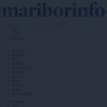
Skip
to
main
content
Prijavi se
Lokalno
Slovenija
Svet
Politika
Gospodarstvo
Kronika
Zdravje
Šport
Kultura
Scena
Zadnje novice
Dogodki
Igre