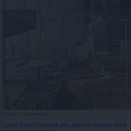
Lokalno
|
0 komentarjev
Center Rotovž še korak dlje, kdaj bo Maribor dobil