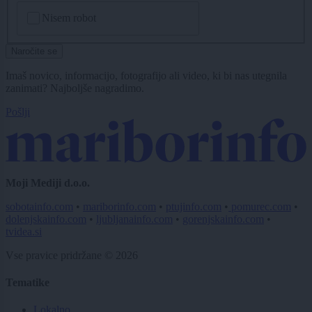
CAPTCHA
Nisem robot
Naročite se
Imaš novico, informacijo, fotografijo ali video, ki bi nas utegnila
zanimati? Najboljše nagradimo.
Pošlji
Moji Mediji d.o.o.
sobotainfo.com
•
mariborinfo.com
•
ptujinfo.com
•
pomurec.com
•
dolenjskainfo.com
•
ljubljanainfo.com
•
gorenjskainfo.com
•
tvidea.si
Vse pravice pridržane © 2026
Tematike
Lokalno