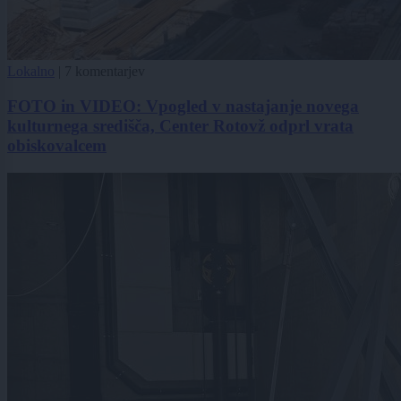
Lokalno
|
7 komentarjev
FOTO in VIDEO: Vpogled v nastajanje novega
kulturnega središča, Center Rotovž odprl vrata
obiskovalcem