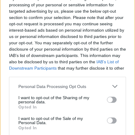
4
processing of your personal or sensitive information for
targeted advertising by us, please use the below opt-out
section to confirm your selection. Please note that after your
Zadnje objavljeno
V živo
opt-out request is processed you may continue seeing
Scena
19 minut nazaj
interest-based ads based on personal information utilized by
us or personal information disclosed to third parties prior to
Ta znamenja naj danes pazijo, kaj govorijo, Merkur lahko povzroči zaplete
your opt-out. You may separately opt-out of the further
disclosure of your personal information by third parties on the
Lokalno
3 ure nazaj
IAB’s list of downstream participants. This information may
also be disclosed by us to third parties on the
IAB’s List of
Maribor dobiva novo kolesarsko povezavo, dela naj bi se začela že
Prijavi se na cajtng
Downstream Participants
that may further disclose it to other
septembra
third parties.
Slovenija
11 ur nazaj
Personal Data Processing Opt Outs
Le še avgusta lahko mnogi Slovenci izkoristijo višjo pomoč države
I want to opt-out of the Sharing of my
personal data.
Lokalno
14 ur nazaj
Opted In
Kaj posaditi avgusta? Ni še prepozno, vse to lahko posadite na vrtu
I want to opt-out of the Sale of my
Personal Data.
Opted In
Globalno
16 ur nazaj