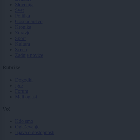
Slovenija
Svet
Politika
Gospodarstvo
Kronika
Zdravje
Šport
Kultura
Scena
Zadnje novice
Rubrike
Dogodki
Igre
Forum
Mali oglasi
Več
Kdo smo
Oglaševanje
Izjava o dostopnosti