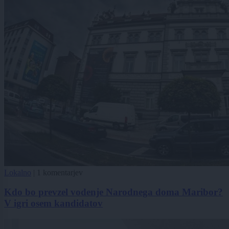
Lokalno
|
1 komentarjev
Kdo bo prevzel vodenje Narodnega doma Maribor?
V igri osem kandidatov