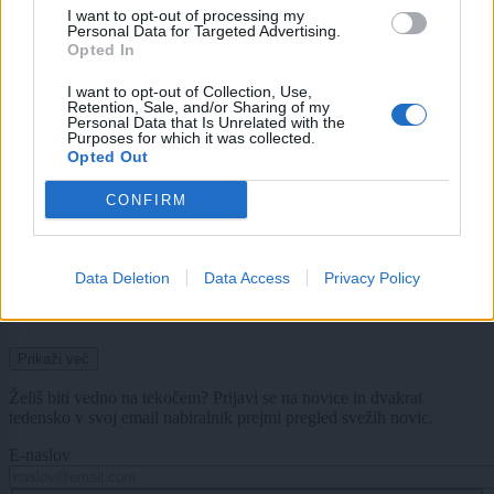
I want to opt-out of processing my
Tako visoke prometne kazni vam lahko napišejo hrvaški policisti
Personal Data for Targeted Advertising.
Opted In
Globalno
17 ur nazaj
I want to opt-out of Collection, Use,
Dobra novica za 38-letnega Hrvata, ki se na Irskem bori za življenje
Retention, Sale, and/or Sharing of my
Personal Data that Is Unrelated with the
Purposes for which it was collected.
Scena
17 ur nazaj
Opted Out
Na meji pozabil ženo: »»Ko sem videl prazen sedež, nisem vedel, ali naj se
CONFIRM
smejim ali držim za glavo«
Lokalno
18 ur nazaj
Data Deletion
Data Access
Privacy Policy
FOTO in VIDEO: Na zdravje! V Mariboru postavljali rekord za najdaljšo
špricer zdravico na svetu
Prikaži več
Želiš biti vedno na tekočem? Prijavi se na novice in dvakrat
tedensko v svoj email nabiralnik prejmi pregled svežih novic.
E-naslov