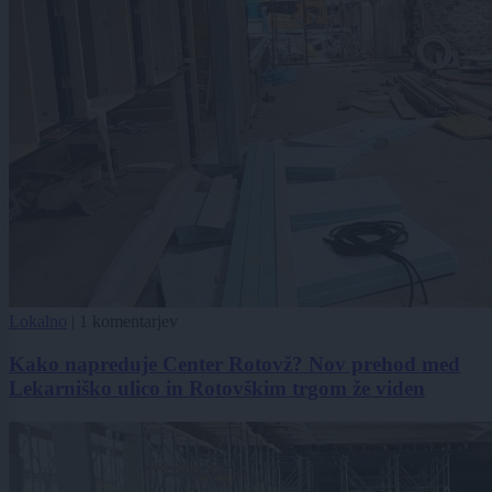
Lokalno
|
1 komentarjev
Kako napreduje Center Rotovž? Nov prehod med
Lekarniško ulico in Rotovškim trgom že viden