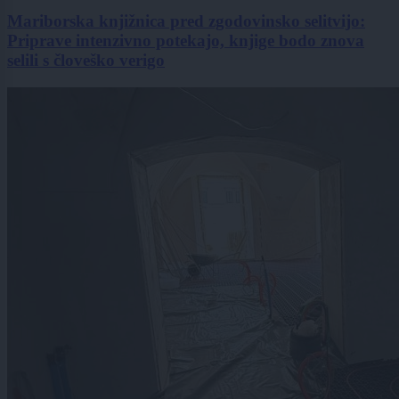
Mariborska knjižnica pred zgodovinsko selitvijo:
Priprave intenzivno potekajo, knjige bodo znova
selili s človeško verigo