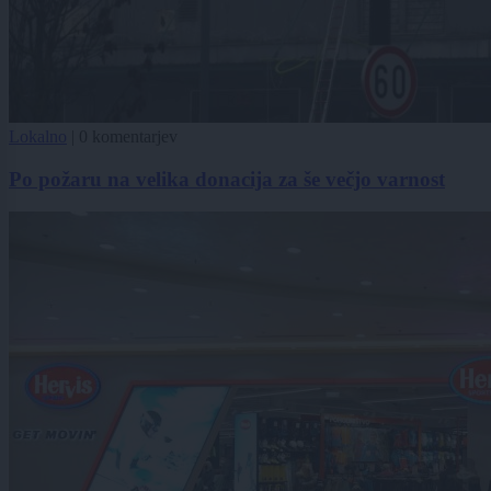
Lokalno
|
0 komentarjev
Po požaru na velika donacija za še večjo varnost