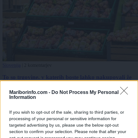
Slovenija
|
2 komentarjev
To so trgovine, v katerih boste lahko nakupovali že
to nedeljo
Mariborinfo.com -
Do Not Process My Personal
1
Information
2
If you wish to opt-out of the sale, sharing to third parties, or
processing of your personal or sensitive information for
Zadnje objavljeno
V živo
targeted advertising by us, please use the below opt-out
Slovenija
22 minut nazaj
section to confirm your selection. Please note that after your
opt-out request is processed you may continue seeing