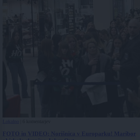
Lokalno
|
6 komentarjev
FOTO in VIDEO: Norišnica v Europarku! Maribor