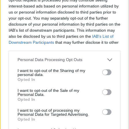
Asta Vrečko brez zadržkov nad Kanglerja: »Mogoče ga uvaja za svoje
interest-based ads based on personal information utilized by
funkcionarje ...«
us or personal information disclosed to third parties prior to
your opt-out. You may separately opt-out of the further
Kronika
31 minut nazaj
disclosure of your personal information by third parties on the
IAB’s list of downstream participants. This information may
Spor na mariborskem kopališču: Žensko v burkiniju naj bi poslali iz bazena
also be disclosed by us to third parties on the
IAB’s List of
Prijavi se na cajtng
Slovenija
eno uro nazaj
Downstream Participants
that may further disclose it to other
third parties.
Ozrite se v nebo! Bliža se na nebesni spektakel, letos odlični pogoji za
opazovanje
Personal Data Processing Opt Outs
Lokalno
2 uri nazaj
I want to opt-out of the Sharing of my
personal data.
Opted In
FOTO: Pesem, ples in flosarski krst: Mariborski upokojenci vroč poletni dan
preživeli na splavu
I want to opt-out of the Sale of my
Personal Data.
Kronika
3 ure nazaj
Opted In
Slovensko književnost pretresla žalostna vest: Umrl je Slavko Pregl
I want to opt-out of processing my
Personal Data for Targeted Advertising.
Lokalno
3 ure nazaj
Opted In