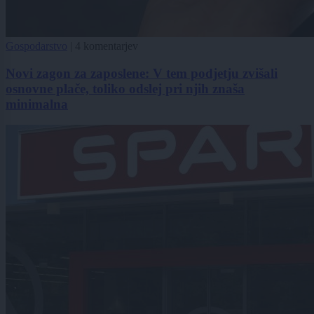
Gospodarstvo
|
4 komentarjev
Novi zagon za zaposlene: V tem podjetju zvišali
osnovne plače, toliko odslej pri njih znaša
minimalna