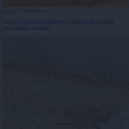
Kronika
|
3 komentarjev
Pozor, prisotnost salmonele v piščančjih perutih
slovenskega porekla