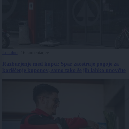
Lokalno
|
16 komentarjev
Razburjenje med kupci: Spar zaostruje pogoje za
koriščenje kuponov, samo tako še jih lahko unovčite