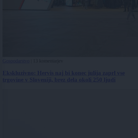
Gospodarstvo
|
13 komentarjev
Ekskluzivno: Hervis naj bi konec julija zaprl vse
trgovine v Sloveniji, brez dela okoli 250 ljudi