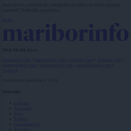
Imaš novico, informacijo, fotografijo ali video, ki bi nas utegnila
zanimati? Najboljše nagradimo.
Pošlji
Moji Mediji d.o.o.
sobotainfo.com
•
mariborinfo.com
•
ptujinfo.com
•
pomurec.com
•
dolenjskainfo.com
•
ljubljanainfo.com
•
gorenjskainfo.com
•
tvidea.si
Vse pravice pridržane © 2026
Tematike
Lokalno
Slovenija
Svet
Politika
Gospodarstvo
Kronika