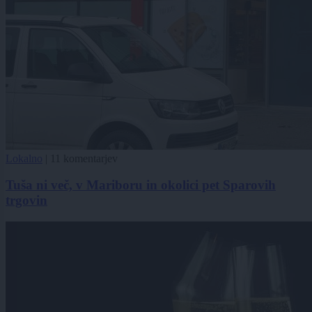
Lokalno
|
11 komentarjev
Tuša ni več, v Mariboru in okolici pet Sparovih
trgovin