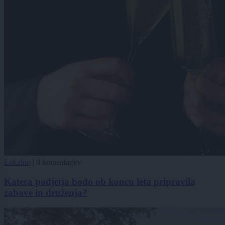
Lokalno
|
0 komentarjev
Katera podjetja bodo ob koncu leta pripravila
zabave in druženja?