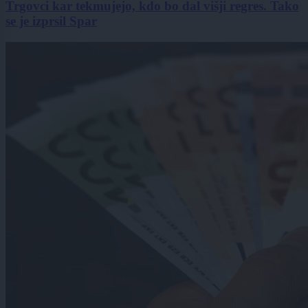
Trgovci kar tekmujejo, kdo bo dal višji regres. Tako
se je izprsil Spar