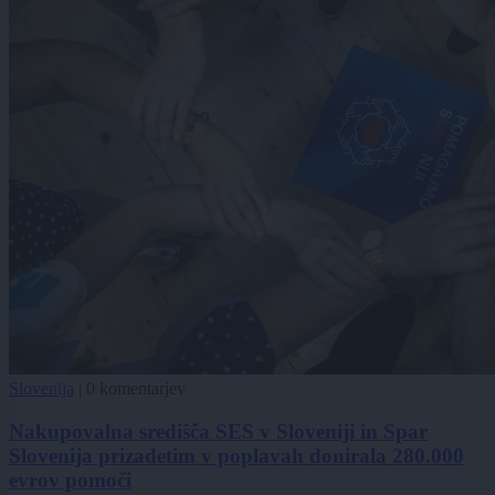
Slovenija
|
0 komentarjev
Nakupovalna središča SES v Sloveniji in Spar
Slovenija prizadetim v poplavah donirala 280.000
evrov pomoči