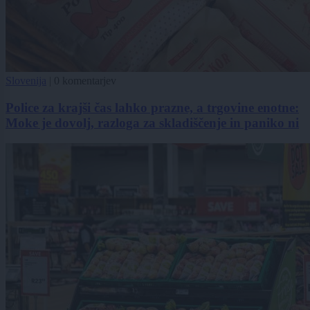
Slovenija
|
0 komentarjev
Police za krajši čas lahko prazne, a trgovine enotne:
Moke je dovolj, razloga za skladiščenje in paniko ni