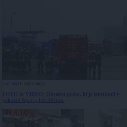
Kronika
|
0 komentarjev
FOTO in VIDEO: Obsežen požar, ki je izbruhnil v
pekarni Spara, lokaliziran