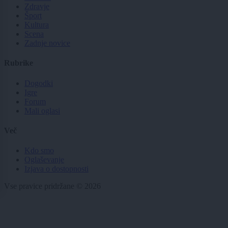
Zdravje
Šport
Kultura
Scena
Zadnje novice
Rubrike
Dogodki
Igre
Forum
Mali oglasi
Več
Kdo smo
Oglaševanje
Izjava o dostopnosti
Vse pravice pridržane © 2026