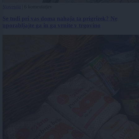
Slovenija
|
6 komentarjev
Se tudi pri vas doma nahaja ta prigrizek? Ne
uporabljajte ga in ga vrnite v trgovino