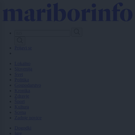
Skip
to
main
content
Prijavi se
Lokalno
Slovenija
Svet
Politika
Gospodarstvo
Kronika
Zdravje
Šport
Kultura
Scena
Zadnje novice
Dogodki
Igre