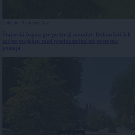
Lokalno
|
0 komentarjev
Štajerski župan gre po tretji mandat: Dokončati želi
začete projekte, med prednostnimi zdravstvena
postaja