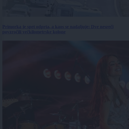
Primorka je spet odprta, a kaos se nadaljuje: Dve nesreči
povzročili večkilometrske kolone