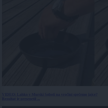
VIDEO: Lahko v Murski Soboti na vročini spečemo jajce?
Rezultat je presenetil ...