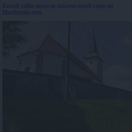
Zaradi velike gneče so začasno zaprli vstop na
Mariborski otok