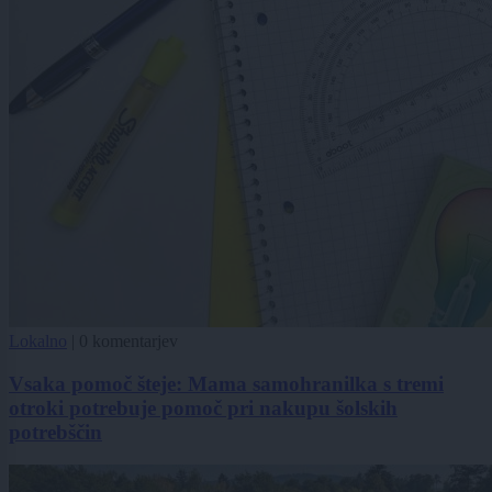
Lokalno
|
0 komentarjev
Vsaka pomoč šteje: Mama samohranilka s tremi
otroki potrebuje pomoč pri nakupu šolskih
potrebščin