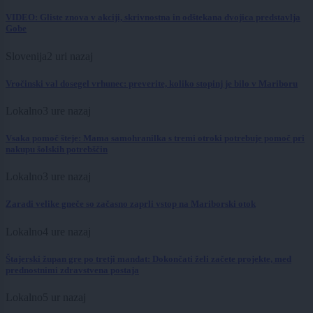
VIDEO: Gliste znova v akciji, skrivnostna in odštekana dvojica predstavlja
Gobe
Slovenija
2 uri nazaj
Vročinski val dosegel vrhunec: preverite, koliko stopinj je bilo v Mariboru
Lokalno
3 ure nazaj
Vsaka pomoč šteje: Mama samohranilka s tremi otroki potrebuje pomoč pri
nakupu šolskih potrebščin
Lokalno
3 ure nazaj
Zaradi velike gneče so začasno zaprli vstop na Mariborski otok
Lokalno
4 ure nazaj
Štajerski župan gre po tretji mandat: Dokončati želi začete projekte, med
prednostnimi zdravstvena postaja
Lokalno
5 ur nazaj