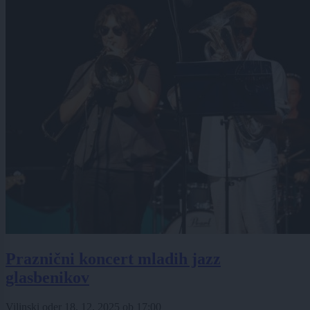
Praznični koncert mladih jazz
glasbenikov
Vilinski oder
18. 12. 2025
ob
17:00