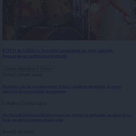
FOTO in VIDEO: Severina poskrbela za vroč začetek
Pomurskega poletnega festivala
Zadnje objavljeno
V živo
Scena
3 minute nazaj
Maribor vabi na razgiban konec tedna z glasbeno nostalgijo, koncerti,
zdravico in ustvarjalnim dogajanjem
Lokalno
23 minut nazaj
Mariborski študenti izdelali povsem nov električni dirkalnik, predstavili ga
bodo na mednarodnem tekmovanju
Scena
2 uri nazaj