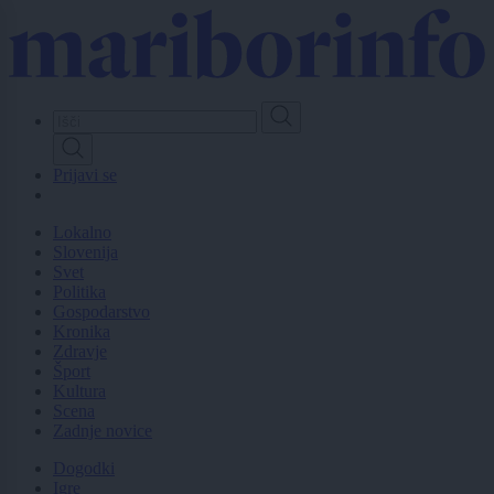
Skip
to
main
content
Prijavi se
Lokalno
Slovenija
Svet
Politika
Gospodarstvo
Kronika
Zdravje
Šport
Kultura
Scena
Zadnje novice
Dogodki
Igre