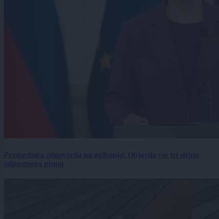
Predsednica odgovorila na ugibanja: Objavila vse tri strani
odpustnega pisma