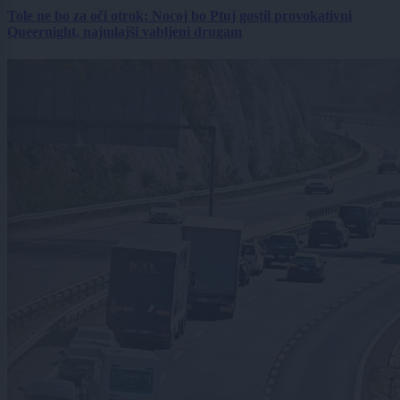
Tole ne bo za oči otrok: Nocoj bo Ptuj gostil provokativni
Queernight, najmlajši vabljeni drugam