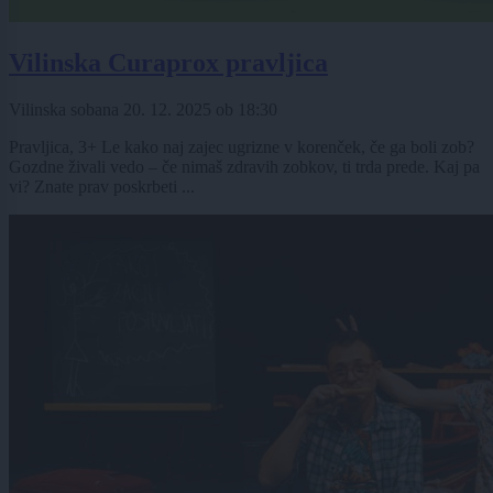
Vilinska Curaprox pravljica
Vilinska sobana
20. 12. 2025
ob
18:30
Pravljica, 3+ Le kako naj zajec ugrizne v korenček, če ga boli zob?
Gozdne živali vedo – če nimaš zdravih zobkov, ti trda prede. Kaj pa
vi? Znate prav poskrbeti ...