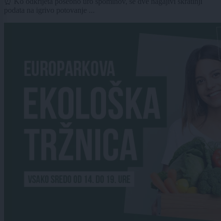
⏰ Ko odkrijeta posebno uro spominov, se dve nagajivi škratinji
podata na igrivo potovanje ...