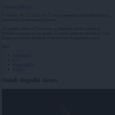
Europark Maribor
V četrtek, 18. 12. 2025, ob 17. uri ne zamudite obiska Božička na
osrednjem prireditvenem prostoru.
Ob otroški zabavi s Čuki bomo, s skupnimi močmi, priklicali
Božička z darilca za vse otroke. Če boste pridni bo prisluhnil vašim
željam za božično darilo in se ob tem tudi fotografiral z vami.
Deli
Facebook
X
WhatsApp
Pošlji
Ostali dogodki danes