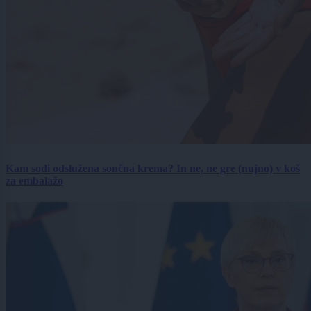
Kam sodi odslužena sončna krema? In ne, ne gre (nujno) v koš
za embalažo