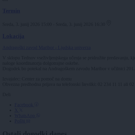
Termin
Sreda, 3. junij 2026 15:00 - Sreda, 3. junij 2026 16:30
Lokacija
Andragoški zavod Maribor - Ljudska univerza
V sklopu Tednov vseživljenjskega učenja se pridružite predavanju, kje
naloge koordinatorja dolgotrajne oskrbe.
Dogodek bo potekal na Andragoškem zavodu Maribor v učilnici 201.
Izvajalec: Center za pomoč na domu
Obvezna predhodna prijava na telefonski številki: 02 234 11 11 ali 02
Deli
Facebook
X
WhatsApp
Pošlji
Ostali dogodki danes