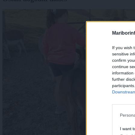
Mariborin
If you wish 
sensitive in
confirm you
continue se
information 
further disc
participants
Downstream 
Persona
I want t