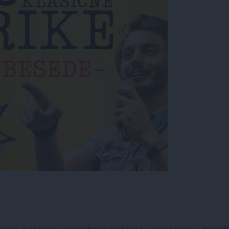
čustva, kajti ravno od sposobnosti izražanja je odvisen uspeh v številnih 