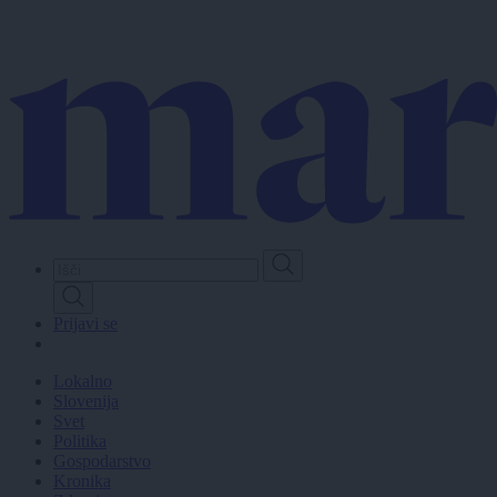
Skip
to
main
content
Prijavi se
Lokalno
Slovenija
Svet
Politika
Gospodarstvo
Kronika