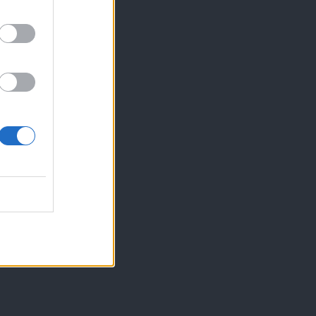
več stika z živalmi ...