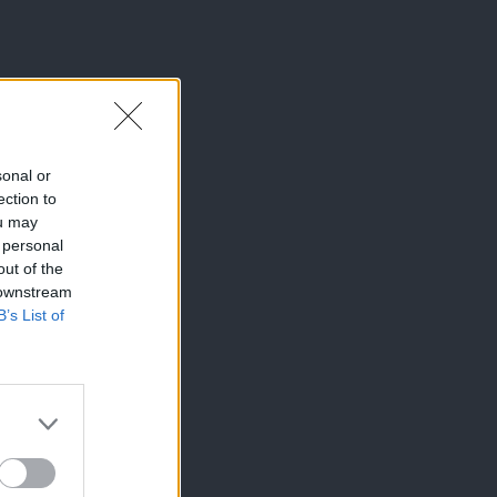
sonal or
ection to
ou may
 personal
out of the
 downstream
B’s List of
×