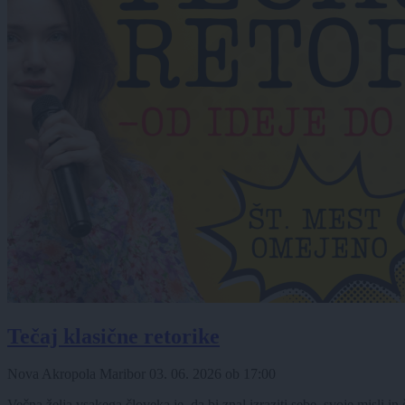
Tečaj klasične retorike
Nova Akropola Maribor
03. 06. 2026
ob
17:00
Večna želja vsakega človeka je, da bi znal izraziti sebe, svoje misli in 