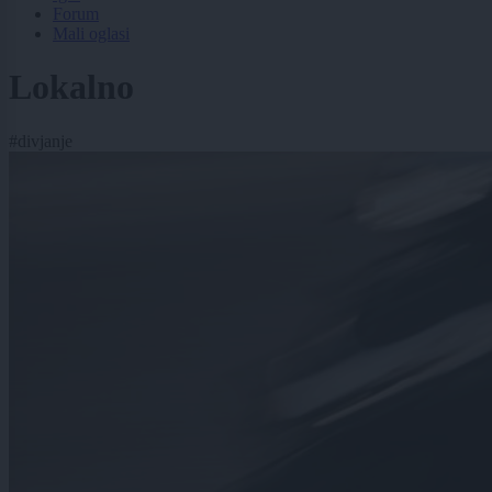
Forum
Mali oglasi
Lokalno
#divjanje