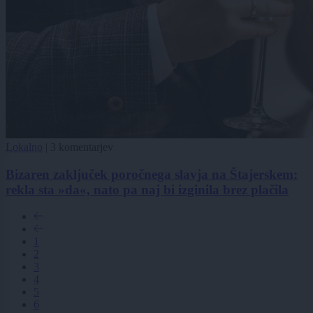
Lokalno
|
3 komentarjev
Bizaren zaključek poročnega slavja na Štajerskem:
rekla sta »da«, nato pa naj bi izginila brez plačila
1
2
3
4
5
6