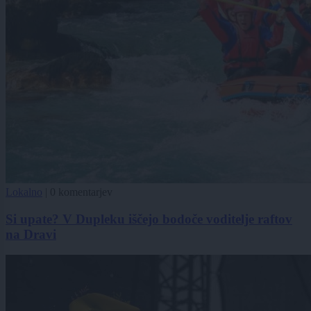
Lokalno
|
0 komentarjev
Si upate? V Dupleku iščejo bodoče voditelje raftov
na Dravi