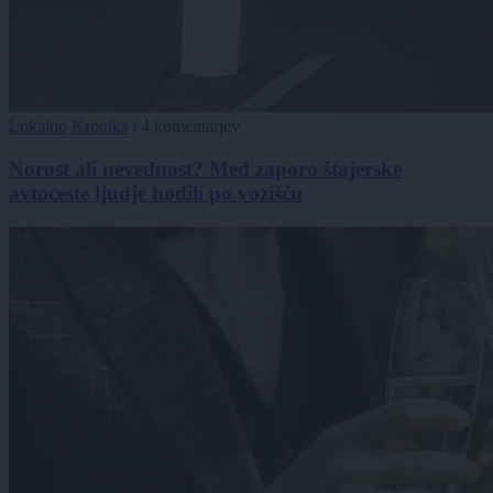
Lokalno
Kronika
|
4 komentarjev
Norost ali nevednost? Med zaporo štajerske
avtoceste ljudje hodili po vozišču