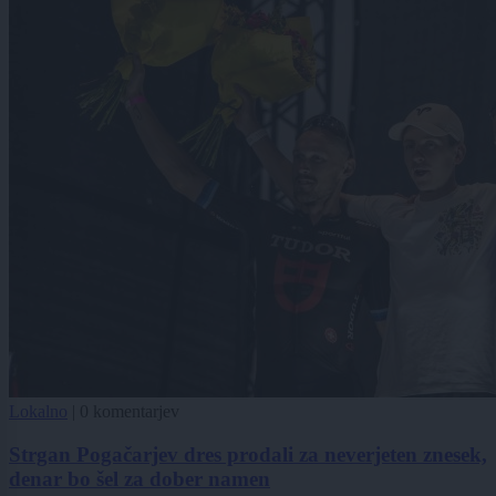
Lokalno
|
0 komentarjev
Strgan Pogačarjev dres prodali za neverjeten znesek,
denar bo šel za dober namen