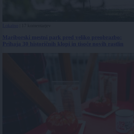
Lokalno
|
17 komentarjev
Mariborski mestni park pred veliko preobrazbo:
Prihaja 30 historičnih klopi in tisoče novih rastlin