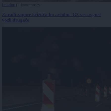
Lokalno
|
1 komentarjev
Zaradi zapore križišča bo avtobus G3 ves avgust
vozil drugače