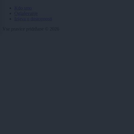
Kdo smo
Oglaševanje
Izjava o dostopnosti
Vse pravice pridržane © 2026