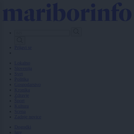
Skip
to
main
content
Prijavi se
Lokalno
Slovenija
Svet
Politika
Gospodarstvo
Kronika
Zdravje
Šport
Kultura
Scena
Zadnje novice
Dogodki
Igre