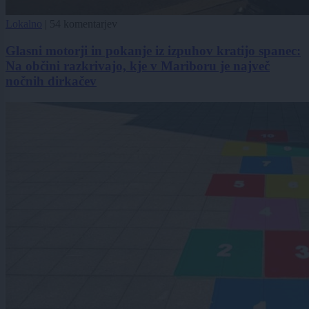
Lokalno
|
54 komentarjev
Glasni motorji in pokanje iz izpuhov kratijo spanec:
Na občini razkrivajo, kje v Mariboru je največ
nočnih dirkačev