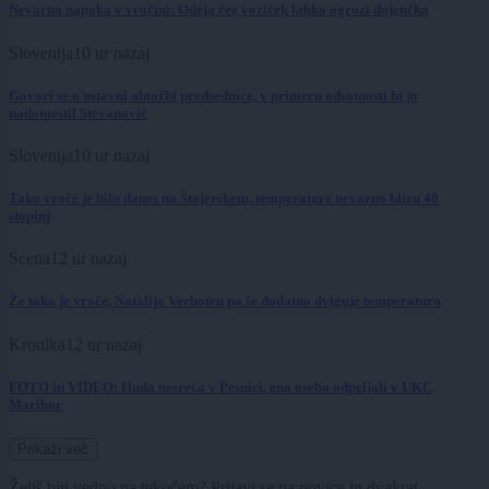
Nevarna napaka v vročini: Odeja čez voziček lahko ogrozi dojenčka
Slovenija
10 ur nazaj
Govori se o ustavni obtožbi predsednice, v primeru odsotnosti bi jo
nadomestil Stevanović
Slovenija
10 ur nazaj
Tako vroče je bilo danes na Štajerskem, temperature nevarno blizu 40
stopinj
Scena
12 ur nazaj
Že tako je vroče, Natalija Verboten pa še dodatno dviguje temperaturo
Kronika
12 ur nazaj
FOTO in VIDEO: Huda nesreča v Pesnici, eno osebo odpeljali v UKC
Maribor
Prikaži več
Želiš biti vedno na tekočem? Prijavi se na novice in dvakrat