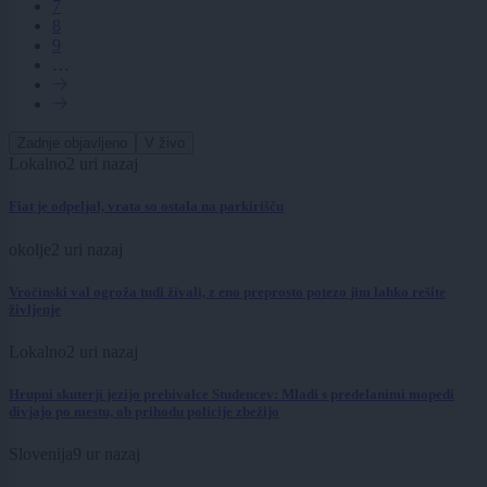
7
8
9
…
Zadnje objavljeno
V živo
Lokalno
2 uri nazaj
Fiat je odpeljal, vrata so ostala na parkirišču
okolje
2 uri nazaj
Vročinski val ogroža tudi živali, z eno preprosto potezo jim lahko rešite
življenje
Lokalno
2 uri nazaj
Hrupni skuterji jezijo prebivalce Studencev: Mladi s predelanimi mopedi
divjajo po mestu, ob prihodu policije zbežijo
Slovenija
9 ur nazaj