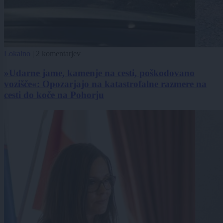
Lokalno
|
2 komentarjev
»Udarne jame, kamenje na cesti, poškodovano
vozišče«: Opozarjajo na katastrofalne razmere na
cesti do koče na Pohorju