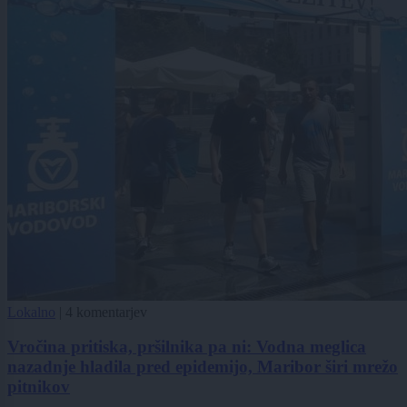
Lokalno
|
4 komentarjev
Vročina pritiska, pršilnika pa ni: Vodna meglica
nazadnje hladila pred epidemijo, Maribor širi mrežo
pitnikov