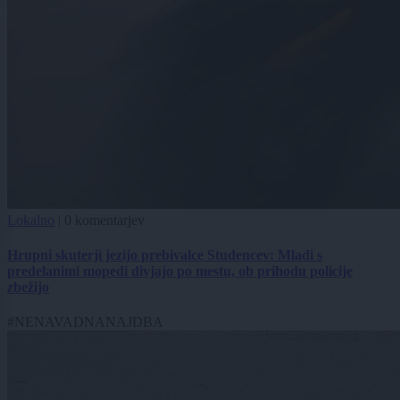
Lokalno
|
0 komentarjev
Hrupni skuterji jezijo prebivalce Studencev: Mladi s
predelanimi mopedi divjajo po mestu, ob prihodu policije
zbežijo
#NENAVADNANAJDBA