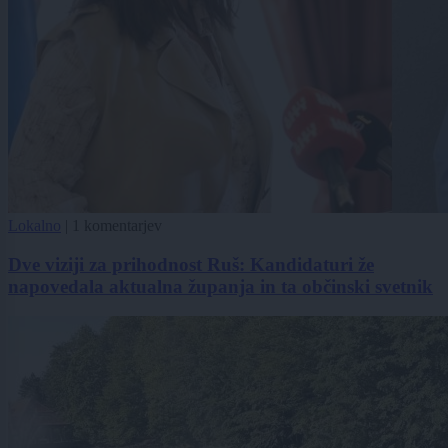
Lokalno
|
1 komentarjev
Dve viziji za prihodnost Ruš: Kandidaturi že
napovedala aktualna županja in ta občinski svetnik