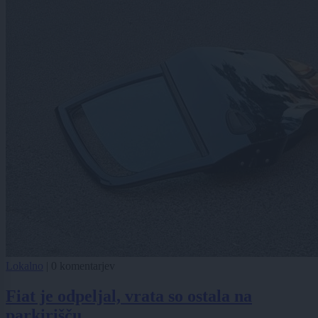
Lokalno
|
0 komentarjev
Fiat je odpeljal, vrata so ostala na
parkirišču