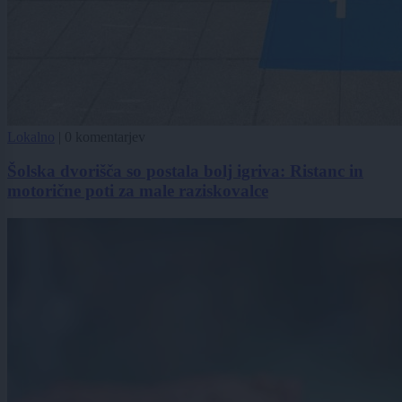
Lokalno
|
0 komentarjev
Šolska dvorišča so postala bolj igriva: Ristanc in
motorične poti za male raziskovalce