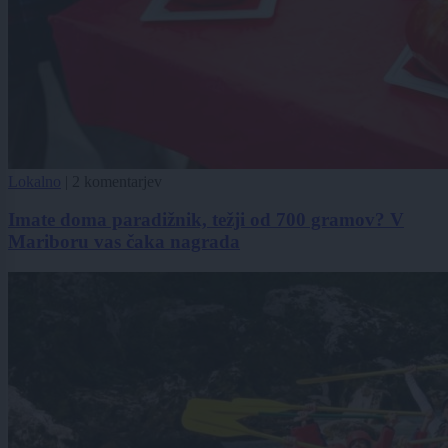
Lokalno
|
2 komentarjev
Imate doma paradižnik, težji od 700 gramov? V
Mariboru vas čaka nagrada