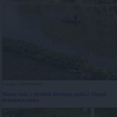
Lokalno
|
4 komentarjev
Motna voda v ribnikih Mestnega parka? Nigrad
pojasnjuje razlog