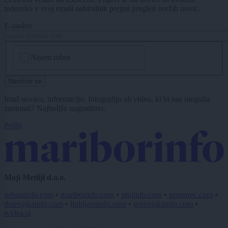
tedensko v svoj email nabiralnik prejmi pregled svežih novic.
E-naslov
CAPTCHA
Nisem robot
Naročite se
Imaš novico, informacijo, fotografijo ali video, ki bi nas utegnila
zanimati? Najboljše nagradimo.
Pošlji
Moji Mediji d.o.o.
sobotainfo.com
•
mariborinfo.com
•
ptujinfo.com
•
pomurec.com
•
dolenjskainfo.com
•
ljubljanainfo.com
•
gorenjskainfo.com
•
tvidea.si