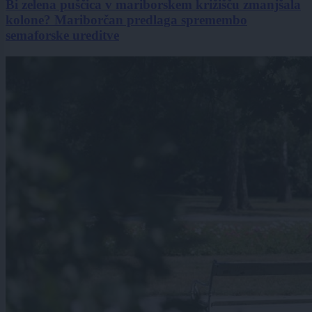
Bi zelena puščica v mariborskem križišču zmanjšala
kolone? Mariborčan predlaga spremembo
semaforske ureditve