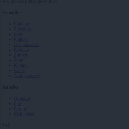
Vse pravice pridržane © 2026
Tematike
Lokalno
Slovenija
Svet
Politika
Gospodarstvo
Kronika
Zdravje
Šport
Kultura
Scena
Zadnje novice
Rubrike
Dogodki
Igre
Forum
Mali oglasi
Več