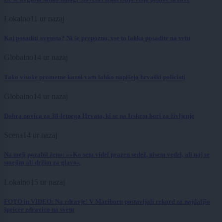
Lokalno
11 ur nazaj
Kaj posaditi avgusta? Ni še prepozno, vse to lahko posadite na vrtu
Globalno
14 ur nazaj
Tako visoke prometne kazni vam lahko napišejo hrvaški policisti
Globalno
14 ur nazaj
Dobra novica za 38-letnega Hrvata, ki se na Irskem bori za življenje
Scena
14 ur nazaj
Na meji pozabil ženo: »»Ko sem videl prazen sedež, nisem vedel, ali naj se
smejim ali držim za glavo«
Lokalno
15 ur nazaj
FOTO in VIDEO: Na zdravje! V Mariboru postavljali rekord za najdaljšo
špricer zdravico na svetu