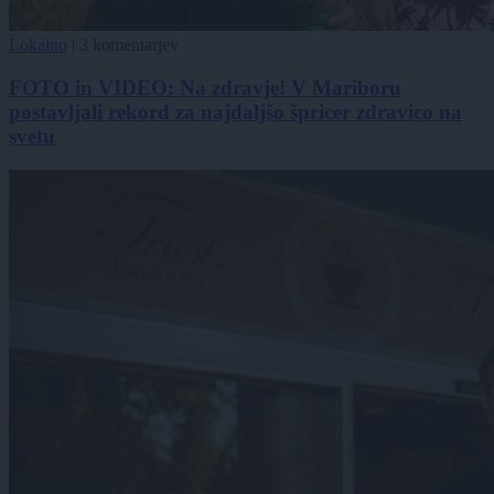
Lokalno
|
3 komentarjev
FOTO in VIDEO: Na zdravje! V Mariboru
postavljali rekord za najdaljšo špricer zdravico na
svetu