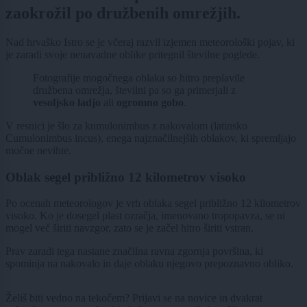
zaokrožil po družbenih omrežjih.
Nad hrvaško Istro se je včeraj razvil izjemen meteorološki pojav, ki
je zaradi svoje nenavadne oblike pritegnil številne poglede.
Fotografije mogočnega oblaka so hitro preplavile
družbena omrežja, številni pa so ga primerjali z
vesoljsko ladjo
ali
ogromno gobo
.
V resnici je šlo za kumulonimbus z nakovalom (latinsko
Cumulonimbus incus), enega najznačilnejših oblakov, ki spremljajo
močne nevihte.
Oblak segel približno 12 kilometrov visoko
Po ocenah meteorologov je vrh oblaka segel približno 12 kilometrov
visoko. Ko je dosegel plast ozračja, imenovano tropopavza, se ni
mogel več širiti navzgor, zato se je začel hitro širiti vstran.
Prav zaradi tega nastane značilna ravna zgornja površina, ki
spominja na nakovalo in daje oblaku njegovo prepoznavno obliko.
Želiš biti vedno na tekočem? Prijavi se na novice in dvakrat