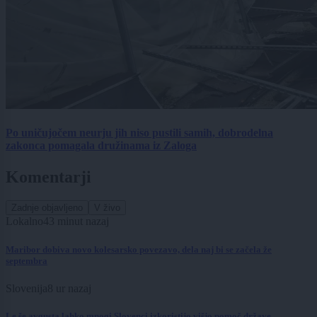
Po uničujočem neurju jih niso pustili samih, dobrodelna
zakonca pomagala družinama iz Zaloga
Komentarji
Zadnje objavljeno
V živo
Lokalno
43 minut nazaj
Maribor dobiva novo kolesarsko povezavo, dela naj bi se začela že
septembra
Slovenija
8 ur nazaj
Le še avgusta lahko mnogi Slovenci izkoristijo višjo pomoč države