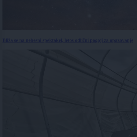
Bliža se na nebesni spektakel, letos odlični pogoji za opazovanje