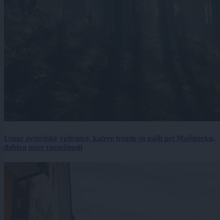
Umor avstrijske vplivnice, katere truplo so našli pri Majšperku,
dobiva nove razsežnosti