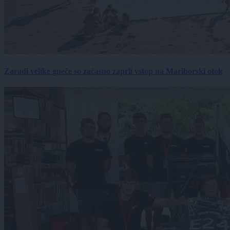
Zaradi velike gneče so začasno zaprli vstop na Mariborski otok