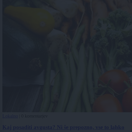
Lokalno
|
0 komentarjev
Kaj posaditi avgusta? Ni še prepozno, vse to lahko