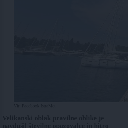
Vir: Facebook IstraMet
Velikanski oblak pravilne oblike je
navdušil številne opazovalce in hitro