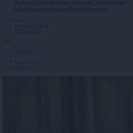
Po kratki osvežitvi nov ekstrem? Temperature
bi lahko znova poskočile do 40 stopinj
Istra
Meteorološki pojav
SPEKTAKEL
Deli
Facebook
X
WhatsApp
Pošlji