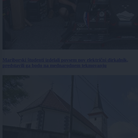
Mariborski študenti izdelali povsem nov električni dirkalnik,
predstavili ga bodo na mednarodnem tekmovanju