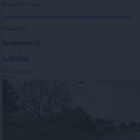
Kronika
15 ur nazaj
Nove podrobnosti umora vplivnice, ki so jo našli zakopano na Štajerskem
Prikaži več
Komentarji
Lokalno
Vse v Lokalno
#naseji