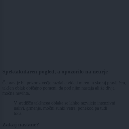
Spektakularen pogled, a opozorilo na neurje
Čeprav je bil prizor z večje razdalje videti miren in skoraj pravljičen,
takšen oblak običajno pomeni, da pod njim nastaja ali že divja
močna nevihta.
V središču takšnega oblaka se lahko razvijejo intenzivni
nalivi, grmenje, močni sunki vetra, ponekod pa tudi
toča.
Zakaj nastane?