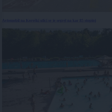
Avtomobil na Koroški ulici se je segrel na kar 85 stopinj