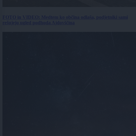
FOTO in VIDEO: Medtem ko občina odlaša, podjetniki sami
rešujejo ugled podhoda Ajdovščina