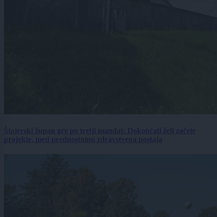
Štajerski župan gre po tretji mandat: Dokončati želi začete
projekte, med prednostnimi zdravstvena postaja