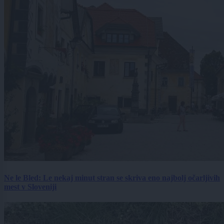
Ne le Bled: Le nekaj minut stran se skriva eno najbolj očarljivih
mest v Sloveniji