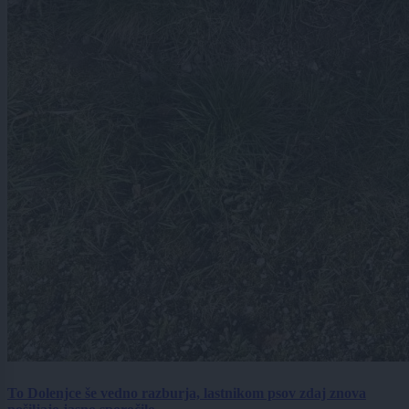
To Dolenjce še vedno razburja, lastnikom psov zdaj znova