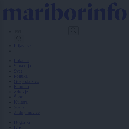
Skip
to
main
content
Prijavi se
Lokalno
Slovenija
Svet
Politika
Gospodarstvo
Kronika
Zdravje
Šport
Kultura
Scena
Zadnje novice
Dogodki
Igre