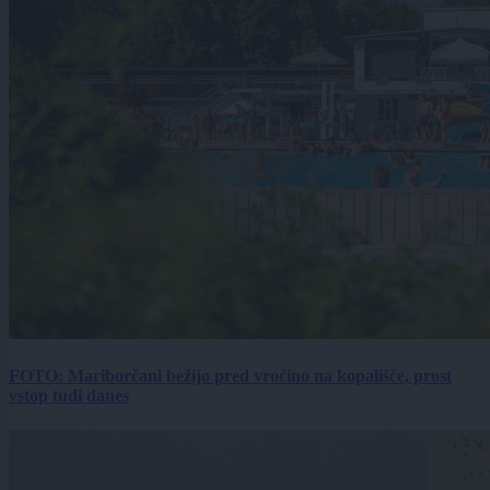
FOTO: Mariborčani bežijo pred vročino na kopališče, prost
vstop tudi danes