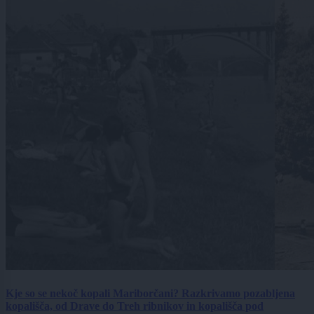
Kje so se nekoč kopali Mariborčani? Razkrivamo pozabljena
kopališča, od Drave do Treh ribnikov in kopališča pod