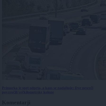
Primorka je spet odprta, a kaos se nadaljuje: Dve nesreči
povzročili večkilometrske kolone
Komentarji