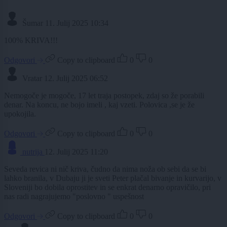
Šumar
11. Julij 2025 10:34
100% KRIVA!!!
Odgovori
Copy to clipboard
0
0
Vratar
12. Julij 2025 06:52
Nemogoče je mogoče, 17 let traja postopek, zdaj so že porabili
denar. Na koncu, ne bojo imeli , kaj vzeti. Polovica ,se je že
upokojila.
Odgovori
Copy to clipboard
0
0
nutrija
12. Julij 2025 11:20
Seveda revica ni nič kriva, čudno da nima noža ob sebi da se bi
lahko branila, v Dubaju ji je sveti Peter plačal bivanje in kurvarijo, v
Sloveniji bo dobila oprostitev in se enkrat denarno opravičilo, pri
nas radi nagrajujemo "poslovno " uspešnost
Odgovori
Copy to clipboard
0
0