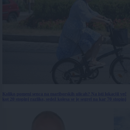
Koliko pomeni senca na mariborskih ulicah? Na isti lokaciji več
kot 20 stopinj razlike, sedež kolesa se je segrel na kar 70 stopinj