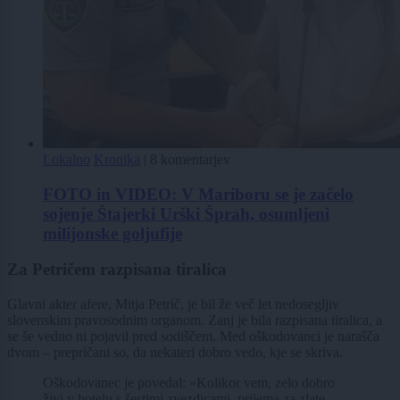
Lokalno
Kronika
|
8 komentarjev
FOTO in VIDEO: V Mariboru se je začelo
sojenje Štajerki Urški Šprah, osumljeni
milijonske goljufije
Za Petričem razpisana tiralica
Glavni akter afere, Mitja Petrič, je bil že več let nedosegljiv
slovenskim pravosodnim organom. Zanj je bila razpisana tiralica, a
se še vedno ni pojavil pred sodiščem. Med oškodovanci je narašča
dvom – prepričani so, da nekateri dobro vedo, kje se skriva.
Oškodovanec je povedal: »Kolikor vem, zelo dobro
živi v hotelu s šestimi zvezdicami, prijema za zlate