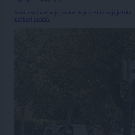
Lokalno
|
0 komentarjev
Vročinski val se je iztekel. Kje v Sloveniji je bilo
najbolj vroče?