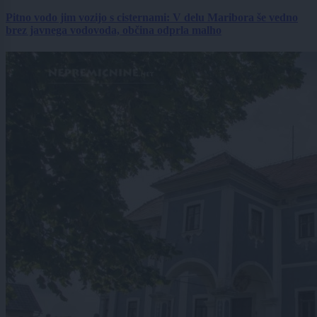
Pitno vodo jim vozijo s cisternami: V delu Maribora še vedno
brez javnega vodovoda, občina odprla malho