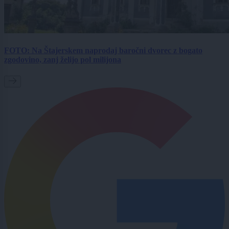
FOTO: Na Štajerskem naprodaj baročni dvorec z bogato
zgodovino, zanj želijo pol milijona