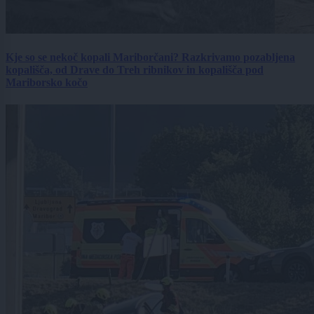
Kje so se nekoč kopali Mariborčani? Razkrivamo pozabljena
kopališča, od Drave do Treh ribnikov in kopališča pod
Mariborsko kočo