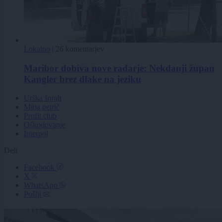
Lokalno
|
26 komentarjev
Maribor dobiva nove radarje: Nekdanji župan
Kangler brez dlake na jeziku
Urška šprah
Mitja petrič
Profit club
Oškodovanje
Interpol
Deli
Facebook
X
WhatsApp
Pošlji