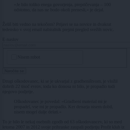
»Je bilo toliko enega govorjenja, prepričevanja – 100
odstotno, da nas ne bodo okoli prenesli,« je dejal.
Želiš biti vedno na tekočem? Prijavi se na novice in dvakrat
tedensko v svoj email nabiralnik prejmi pregled svežih novic.
E-naslov
CAPTCHA
Nisem robot
Naročite se
Drugi oškodovanec, ki se je ukvarjal z gradbeništvom, je vložil
dobrih 22 tisoč evrov, toda ko donosa ni bilo, je propadlo tudi
njegovo podjetje.
Oškodovanec je povedal: »Gradbeni material mi je
propadel, vse mi je propadlo. Ker denarja nisem dobil,
nisem mogel dalje delati.«
To je bilo le nekaj osebnih zgodb od 63 oškodovancev, ki so med
letoma 2007 in 2012 svoje prihranke zaupali podjetju Profit klub iz