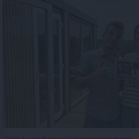
VIDEO: Kavarna Platana na Goričkem pozornost pritegnila s