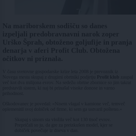
Na mariborskem sodišču so danes
izpeljali predobravnavni narok zoper
Urško Šprah, obtoženo goljufije in pranja
denarja v aferi Profit Club. Obtožena
očitkov ni priznala.
V času svetovne gospodarske krize leta 2008 je prevoznik iz
Novega mesta skupaj z drugimi obrtniki podjetju
Profit klub
zaupal
več kot dva milijona evrov. Na sedežu obrtne zbornice so jim takrat
predstavili sistem, ki naj bi prinašal visoke donose in varno
prihodnost.
Oškodovanec je povedal: »Nisem vlagal v kamione več, temveč
oplemenitil svoj dobiček od firme, ki sem ga ustvaril pošteno.«
Skupaj s sinom sta vložila več kot 130 tisoč evrov.
Prepričali so ju, da gre za preizkušen model, kjer se
dobiček povečuje iz dneva v dan.