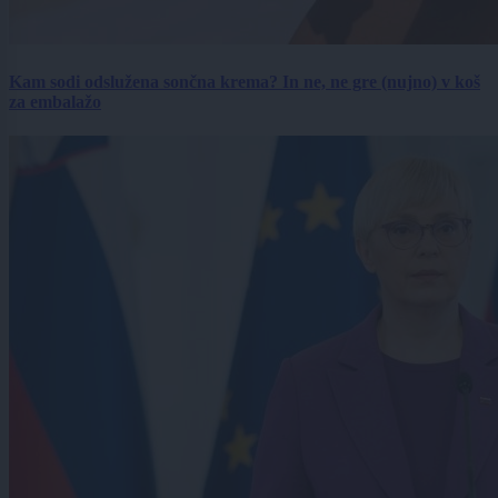
Kam sodi odslužena sončna krema? In ne, ne gre (nujno) v koš
za embalažo