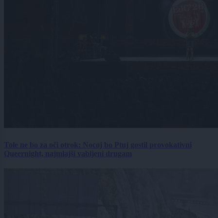
Tole ne bo za oči otrok: Nocoj bo Ptuj gostil provokativni
Queernight, najmlajši vabljeni drugam