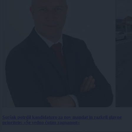
Soršak potrdil kandidaturo za nov mandat in razkril glavne
prioritete: »Še vedno čutim zagnanost«