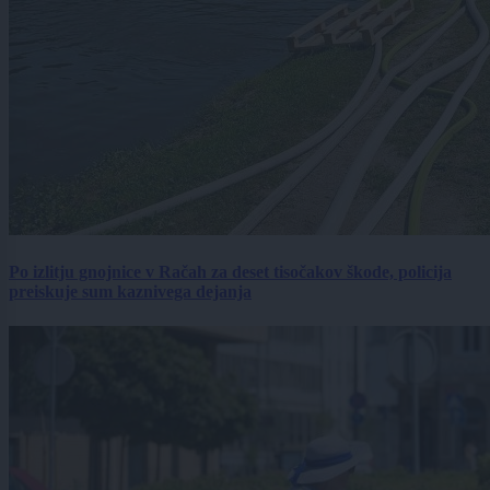
Po izlitju gnojnice v Račah za deset tisočakov škode, policija
preiskuje sum kaznivega dejanja