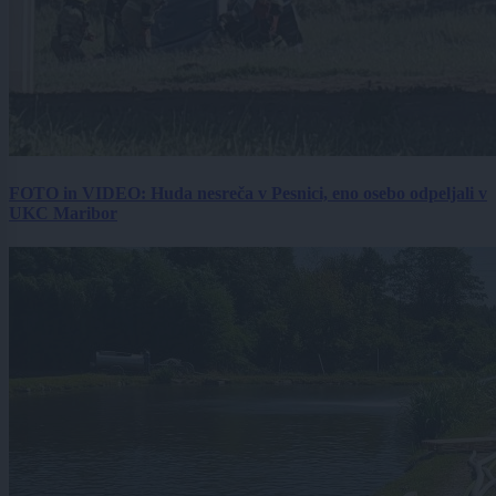
FOTO in VIDEO: Huda nesreča v Pesnici, eno osebo odpeljali v
UKC Maribor