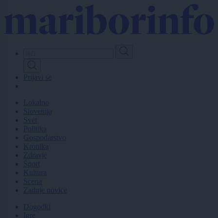
Skip
to
main
content
Prijavi se
Lokalno
Slovenija
Svet
Politika
Gospodarstvo
Kronika
Zdravje
Šport
Kultura
Scena
Zadnje novice
Dogodki
Igre