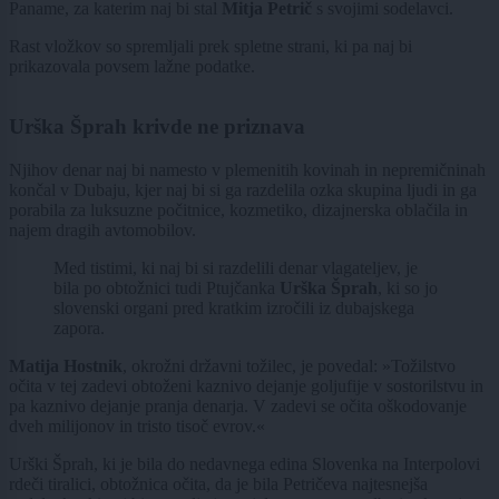
Paname, za katerim naj bi stal
Mitja Petrič
s svojimi sodelavci.
Rast vložkov so spremljali prek spletne strani, ki pa naj bi
prikazovala povsem lažne podatke.
Urška Šprah krivde ne priznava
Njihov denar naj bi namesto v plemenitih kovinah in nepremičninah
končal v Dubaju, kjer naj bi si ga razdelila ozka skupina ljudi in ga
porabila za luksuzne počitnice, kozmetiko, dizajnerska oblačila in
najem dragih avtomobilov.
Med tistimi, ki naj bi si razdelili denar vlagateljev, je
bila po obtožnici tudi Ptujčanka
Urška Šprah
, ki so jo
slovenski organi pred kratkim izročili iz dubajskega
zapora.
Matija Hostnik
, okrožni državni tožilec, je povedal: »Tožilstvo
očita v tej zadevi obtoženi kaznivo dejanje goljufije v sostorilstvu in
pa kaznivo dejanje pranja denarja. V zadevi se očita oškodovanje
dveh milijonov in tristo tisoč evrov.«
Urški Šprah, ki je bila do nedavnega edina Slovenka na Interpolovi
rdeči tiralici, obtožnica očita, da je bila Petričeva najtesnejša