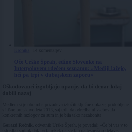
Kronika
|
14 komentarjev
Oče Urške Šprah, edine Slovenke na
Interpolovem rdečem seznamu: »Mediji lažejo,
hči pa trpi v dubajskem zaporu«
Oškodovanci izgubljajo upanje, da bi denar kdaj
dobili nazaj
Medtem si je obramba prizadeva izločiti ključne dokaze, pridobljene
s hišno preiskavo leta 2013, saj trdi, da odredba ni vsebovala
konkretnih razlogov za sum in je bila tako nezakonita.
Gorazd Rečnik
, odvetnik Urške Šprah, je povedal: »Če bi vas v to
odredbo sodnik dal, pa bi rekel, da ste bili najtesnejši sodelavec