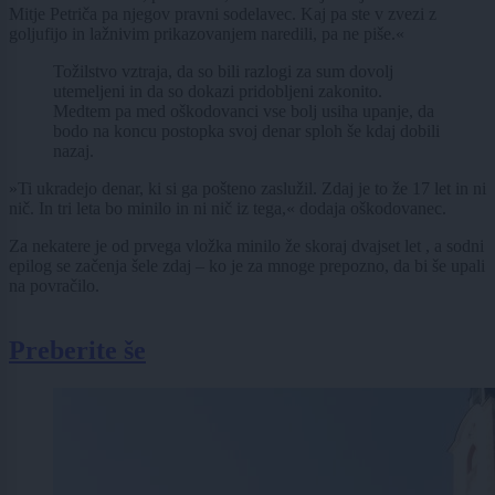
Mitje Petriča pa njegov pravni sodelavec. Kaj pa ste v zvezi z
goljufijo in lažnivim prikazovanjem naredili, pa ne piše.«
Tožilstvo vztraja, da so bili razlogi za sum dovolj
utemeljeni in da so dokazi pridobljeni zakonito.
Medtem pa med oškodovanci vse bolj usiha upanje, da
bodo na koncu postopka svoj denar sploh še kdaj dobili
nazaj.
»Ti ukradejo denar, ki si ga pošteno zaslužil. Zdaj je to že 17 let in ni
nič. In tri leta bo minilo in ni nič iz tega,« dodaja oškodovanec.
Za nekatere je od prvega vložka minilo že skoraj dvajset let , a sodni
epilog se začenja šele zdaj – ko je za mnoge prepozno, da bi še upali
na povračilo.
Preberite še