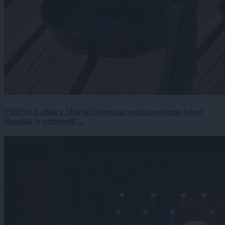
VIDEO: Lahko v Murski Soboti na vročini spečemo jajce?
Rezultat je presenetil ...