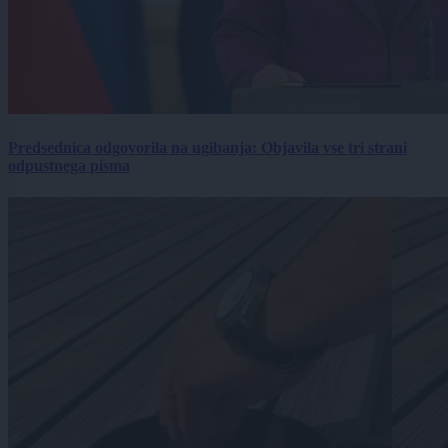
Predsednica odgovorila na ugibanja: Objavila vse tri strani
odpustnega pisma