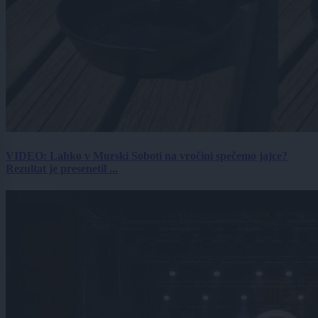
VIDEO: Lahko v Murski Soboti na vročini spečemo jajce?
Rezultat je presenetil ...