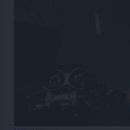
Kronika
|
1 komentarjev