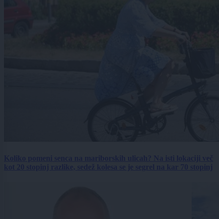
Koliko pomeni senca na mariborskih ulicah? Na isti lokaciji več
kot 20 stopinj razlike, sedež kolesa se je segrel na kar 70 stopinj