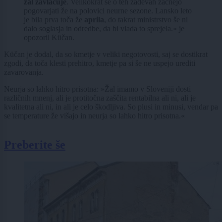
žal zavlačuje
. Velikokrat se o teh zadevah začnejo
pogovarjati že na polovici neurne sezone. Lansko leto
je bila prva toča že
aprila
, do takrat ministrstvo še ni
dalo soglasja in odredbe, da bi vlada to sprejela.« je
opozoril Küčan.
Küčan je dodal, da so kmetje v veliki negotovosti, saj se dostikrat
zgodi, da toča klesti prehitro, kmetje pa si še ne uspejo urediti
zavarovanja.
Neurja so lahko hitro prisotna: »Žal imamo v Sloveniji dosti
različnih mnenj, ali je protitočna zaščita rentabilna ali ni, ali je
kvalitetna ali ni, in ali je celo škodljiva. So plusi in minusi, vendar pa
se temperature že višajo in neurja so lahko hitro prisotna.«
Preberite še