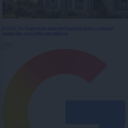
FOTO: Na Štajerskem naprodaj baročni dvorec z bogato
zgodovino, zanj želijo pol milijona