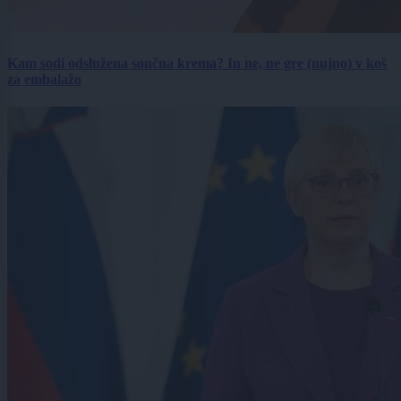
Kam sodi odslužena sončna krema? In ne, ne gre (nujno) v koš
za embalažo