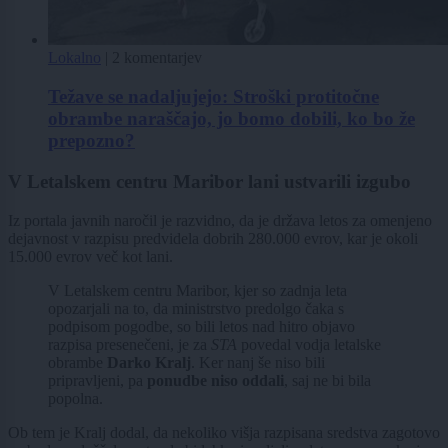
Lokalno
|
2 komentarjev
Težave se nadaljujejo: Stroški protitočne
obrambe naraščajo, jo bomo dobili, ko bo že
prepozno?
V Letalskem centru Maribor lani ustvarili izgubo
Iz portala javnih naročil je razvidno, da je država letos za omenjeno
dejavnost v razpisu predvidela dobrih 280.000 evrov, kar je okoli
15.000 evrov več kot lani.
V Letalskem centru Maribor, kjer so zadnja leta
opozarjali na to, da ministrstvo predolgo čaka s
podpisom pogodbe, so bili letos nad hitro objavo
razpisa presenečeni, je za
STA
povedal vodja letalske
obrambe
Darko Kralj
. Ker nanj še niso bili
pripravljeni, pa
ponudbe niso oddali
, saj ne bi bila
popolna.
Ob tem je Kralj dodal, da nekoliko višja razpisana sredstva zagotovo