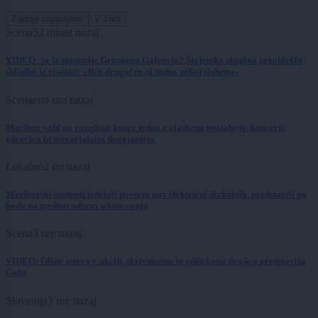
Zadnje objavljeno
V živo
Scena
52 minut nazaj
VIDEO: Se še spomnite Groznega Gašperja? Štajerska skupina preoblekla
skladbo iz risanke: »Biti drugačen ni nujno nekaj slabega«
Scena
eno uro nazaj
Maribor vabi na razgiban konec tedna z glasbeno nostalgijo, koncerti,
zdravico in ustvarjalnim dogajanjem
Lokalno
2 uri nazaj
Mariborski študenti izdelali povsem nov električni dirkalnik, predstavili ga
bodo na mednarodnem tekmovanju
Scena
3 ure nazaj
VIDEO: Gliste znova v akciji, skrivnostna in odštekana dvojica predstavlja
Gobe
Slovenija
3 ure nazaj