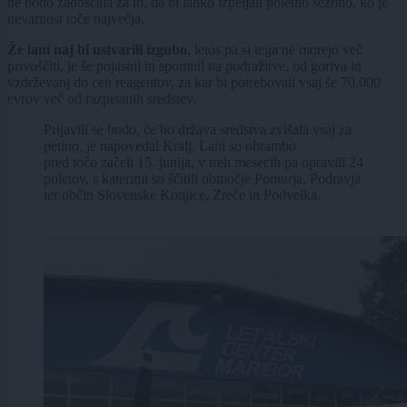
ne bodo zadoščala za to, da bi lahko izpeljali poletno sezono, ko je
nevarnost toče največja.
Že lani naj bi ustvarili izgubo
, letos pa si tega ne morejo več
privoščiti, je še pojasnil in spomnil na podražitve, od goriva in
vzdrževanj do cen reagentov, za kar bi potrebovali vsaj še 70.000
evrov več od razpisanih sredstev.
Prijavili se bodo, če bo država sredstva zvišala vsaj za
petino, je napovedal Kralj. Lani so obrambo
pred točo začeli 15. junija, v treh mesecih pa opravili 24
poletov, s katerimi so ščitili območje Pomurja, Podravja
ter občin Slovenske Konjice, Zreče in Podvelka.