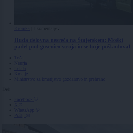
Kronika
|
1 komentarjev
Huda delovna nesreča na Štajerskem: Moški
padel pod gosenico stroja in se huje poškodoval
Toča
Neurja
Letala
Kmetje
Ministrstvo za kmetijstvo gozdarstvo in prehrano
Deli
Facebook
X
WhatsApp
Pošlji