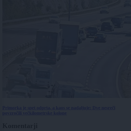
Primorka je spet odprta, a kaos se nadaljuje: Dve nesreči
povzročili večkilometrske kolone
Komentarji