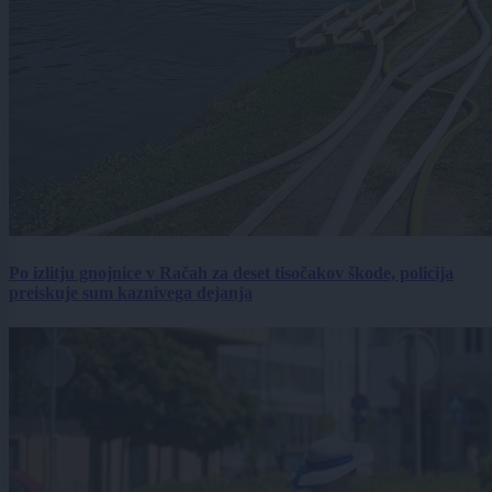
Po izlitju gnojnice v Račah za deset tisočakov škode, policija
preiskuje sum kaznivega dejanja