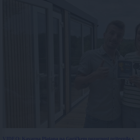
VIDEO: Kavarna Platana na Goričkem pozornost pritegnila s