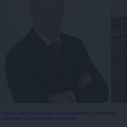
Soršak potrdil kandidaturo za nov mandat in razkril glavne
prioritete: »Še vedno čutim zagnanost«