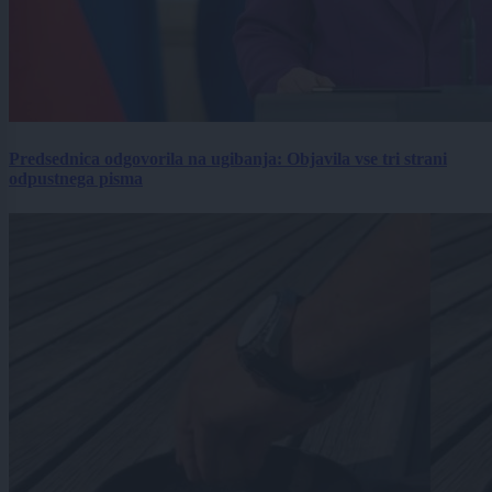
Predsednica odgovorila na ugibanja: Objavila vse tri strani
odpustnega pisma