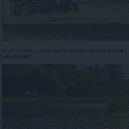
FOTO in VIDEO: Huda nesreča v Pesnici, eno osebo odpeljali v
UKC Maribor