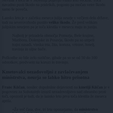
Nevihte s točo se v Sloveniji pojavijo vsako leto večkrat. Toča
navadno pusti škodo na pridelkih, pogosto pa močan veter škodo
samo še poveča.
Lansko leto je v začetku meseca julija neurje v večjem delu države,
tudi na severovzhodu pustilo
veliko škodo
. Že pred velikim
julijskim neurjem pa je toča klestila v mesecu maju in juniju.
Najbolj je prizadela območja Pomurja, Bele krajine,
Maribora, Dolenjske in Posavja, škodo pa so utrpeli
trajni nasadi, vinska trta, žita, koruza, vrtnine, hmelj,
travinja in oljne buče.
Poškodbe so bile zelo različne, gibale pa so se od 50 do 100
odstotkov, predvsem na koruzi in travinju.
Kmetovalci nezadovoljni z zavlačevanjem
ministrstva, neurja so lahko hitro prisotna
Franc Küčan
, nosilec dopolnilne dejavnosti na
kmetiji Küčan
je v
pogovoru za
Sobotainfo
izrazil nezadovoljstvo nad obrambo proti
toči, opozoril je tudi, da je lansko leto prva toča klestila že meseca
aprila.
»Že več časa, dve, tri leta opozarjamo, da
ministrstvo