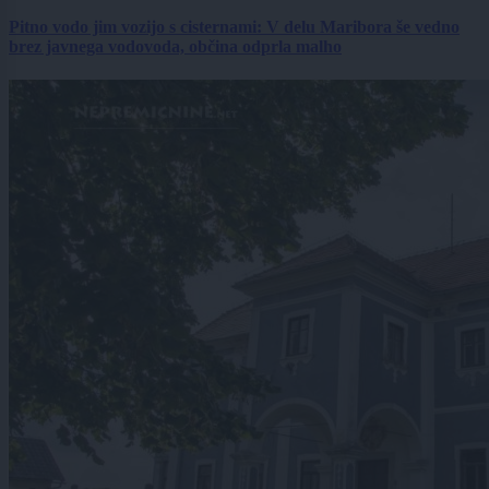
Pitno vodo jim vozijo s cisternami: V delu Maribora še vedno
brez javnega vodovoda, občina odprla malho