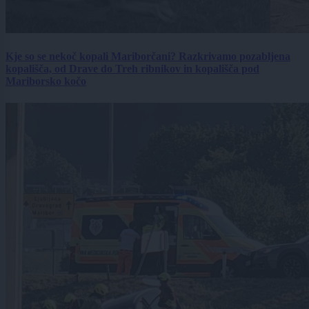
Kje so se nekoč kopali Mariborčani? Razkrivamo pozabljena
kopališča, od Drave do Treh ribnikov in kopališča pod
Mariborsko kočo