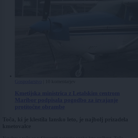
Gospodarstvo
|
10 komentarjev
Kmetijska ministrica z Letalskim centrom
Maribor podpisala pogodbo za izvajanje
protitočne obrambe
Toča, ki je klestila lansko leto, je najbolj prizadela
kmetovalce