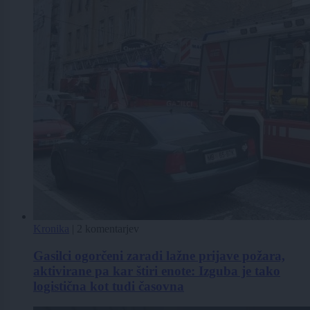
Kronika
|
2 komentarjev
Gasilci ogorčeni zaradi lažne prijave požara,
aktivirane pa kar štiri enote: Izguba je tako
logistična kot tudi časovna