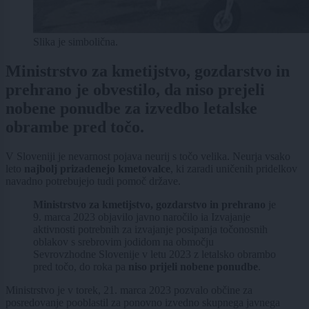
Slika je simbolična.
Ministrstvo za kmetijstvo, gozdarstvo in
prehrano je obvestilo, da niso prejeli
nobene ponudbe za izvedbo letalske
obrambe pred točo.
V Sloveniji je nevarnost pojava neurij s točo velika. Neurja vsako
leto
najbolj prizadenejo kmetovalce
, ki zaradi uničenih pridelkov
navadno potrebujejo tudi pomoč države.
Ministrstvo za kmetijstvo, gozdarstvo in prehrano
je
9. marca 2023 objavilo javno naročilo ia Izvajanje
aktivnosti potrebnih za izvajanje posipanja točonosnih
oblakov s srebrovim jodidom na območju
Sevrovzhodne Slovenije v letu 2023 z letalsko obrambo
pred točo, do roka pa
niso prijeli nobene ponudbe
.
Ministrstvo je v torek, 21. marca 2023 pozvalo občine za
posredovanje pooblastil za ponovno izvedno skupnega javnega