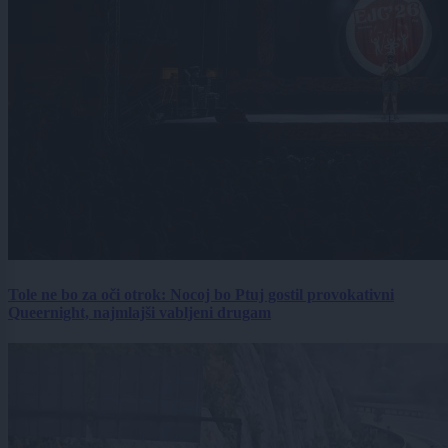
Tole ne bo za oči otrok: Nocoj bo Ptuj gostil provokativni
Queernight, najmlajši vabljeni drugam