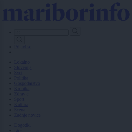
Skip
to
main
content
Prijavi se
Lokalno
Slovenija
Svet
Politika
Gospodarstvo
Kronika
Zdravje
Šport
Kultura
Scena
Zadnje novice
Dogodki
Igre