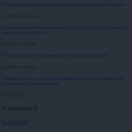
Vročinski val dosegel vrhunec: preverite, koliko stopinj je bilo v Mariboru
Lokalno
4 ure nazaj
Vsaka pomoč šteje: Mama samohranilka s tremi otroki potrebuje pomoč pri
nakupu šolskih potrebščin
Lokalno
5 ur nazaj
Zaradi velike gneče so začasno zaprli vstop na Mariborski otok
Lokalno
5 ur nazaj
Štajerski župan gre po tretji mandat: Dokončati želi začete projekte, med
prednostnimi zdravstvena postaja
Prikaži več
Komentarji
Lokalno