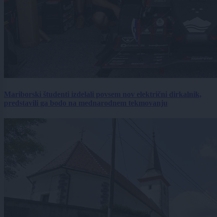
Mariborski študenti izdelali povsem nov električni dirkalnik,
predstavili ga bodo na mednarodnem tekmovanju