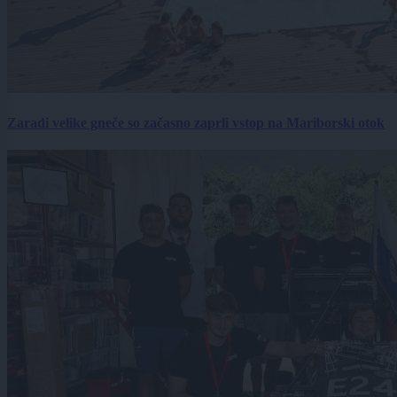
Zaradi velike gneče so začasno zaprli vstop na Mariborski otok