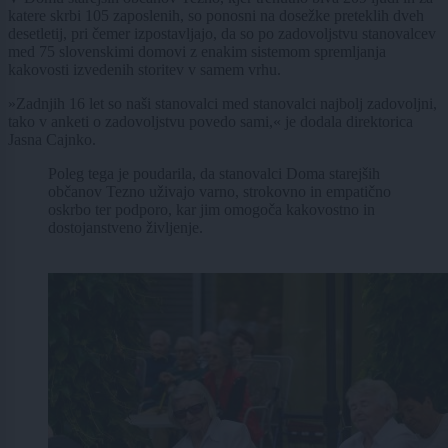
katere skrbi 105 zaposlenih, so ponosni na dosežke preteklih dveh
desetletij, pri čemer izpostavljajo, da so po zadovoljstvu stanovalcev
med 75 slovenskimi domovi z enakim sistemom spremljanja
kakovosti izvedenih storitev v samem vrhu.
»Zadnjih 16 let so naši stanovalci med stanovalci najbolj zadovoljni,
tako v anketi o zadovoljstvu povedo sami,« je dodala direktorica
Jasna Cajnko.
Poleg tega je poudarila, da stanovalci Doma starejših
občanov Tezno uživajo varno, strokovno in empatično
oskrbo ter podporo, kar jim omogoča kakovostno in
dostojanstveno življenje.