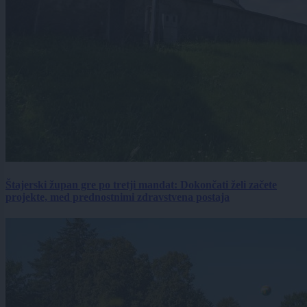
Štajerski župan gre po tretji mandat: Dokončati želi začete
projekte, med prednostnimi zdravstvena postaja