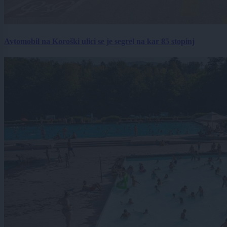
Avtomobil na Koroški ulici se je segrel na kar 85 stopinj