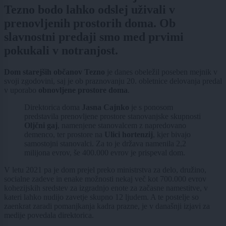
Tezno bodo lahko odslej uživali v
prenovljenih prostorih doma. Ob
slavnostni predaji smo med prvimi
pokukali v notranjost.
Dom starejših občanov Tezno
je danes obeležil poseben mejnik v
svoji zgodovini, saj je ob praznovanju 20. obletnice delovanja predal
v uporabo
obnovljene prostore doma
.
Direktorica doma
Jasna Cajnko
je s ponosom
predstavila prenovljene prostore stanovanjske skupnosti
Oljčni gaj
, namenjene stanovalcem z napredovano
demenco, ter prostore na
Ulici hortenzij
, kjer bivajo
samostojni stanovalci. Za to je država namenila 2,2
milijona evrov, še 400.000 evrov je prispeval dom.
V letu 2021 pa je dom prejel preko ministrstva za delo, družino,
socialne zadeve in enake možnosti nekaj več kot 700.000 evrov
kohezijskih sredstev za izgradnjo enote za začasne namestitve, v
kateri lahko nudijo zavetje skupno 12 ljudem. A te postelje so
zaenkrat zaradi pomanjkanja kadra prazne, je v današnji izjavi za
medije povedala direktorica.