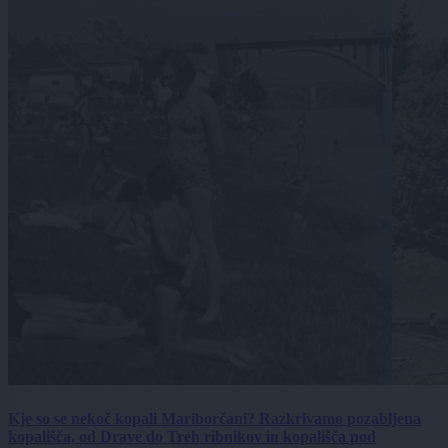
Kje so se nekoč kopali Mariborčani? Razkrivamo pozabljena
kopališča, od Drave do Treh ribnikov in kopališča pod