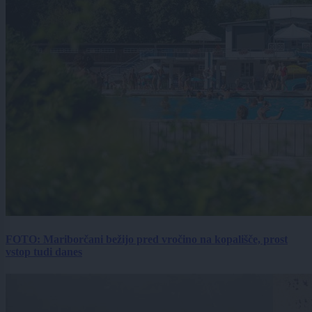
FOTO: Mariborčani bežijo pred vročino na kopališče, prost
vstop tudi danes