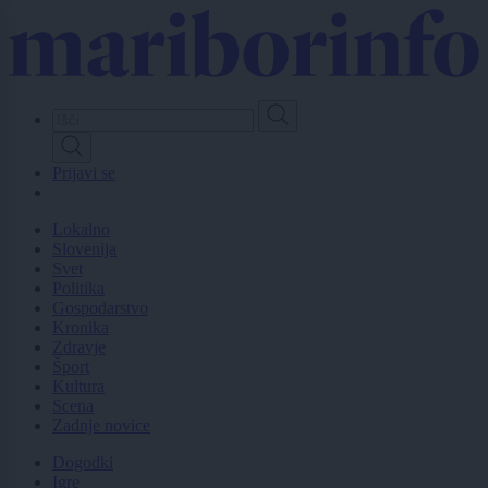
Skip
to
main
content
Prijavi se
Lokalno
Slovenija
Svet
Politika
Gospodarstvo
Kronika
Zdravje
Šport
Kultura
Scena
Zadnje novice
Dogodki
Igre