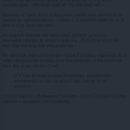
ustvarila sama. »Mi nismo imeli nič. Pa smo imeli več.«
Spominja se časov, ko so si skejt parke gradili sami, za oblačila in
opremo pa varčevali mesece. »Takrat si si kupil ene patike pa en T-
shirt in si ga čuval celo leto.«
Po njegovih besedah šele danes prvič gledamo generacijo
slovenskih raperjev, ki vstopa v zrela leta. »Rokerji so lahko bili
stari. Hip hop pa je šele zdaj postal star.«
Na vprašanje, kako doma živijo s 6pack Čukurjem, odgovarja, da ni
veliko drugačen kot na odru. A ko ima prost dan, si želi predvsem
miru. Kje se pa vidi čez 25 let?
»Če bom še stopil na kako šestdesetko, sedemdesetko,
osemdesetko na oder ali pa pod oder, tudi ne bo nič
narobe.«
Celoten pogovor z Boštjanom Čukurjem - 6pack Čukurjem si lahko
ogledate v spodnjem video podkastu.