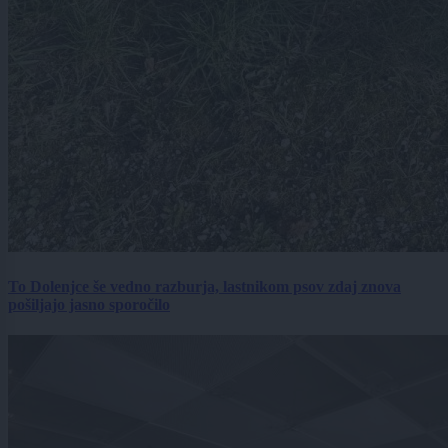
To Dolenjce še vedno razburja, lastnikom psov zdaj znova
pošiljajo jasno sporočilo