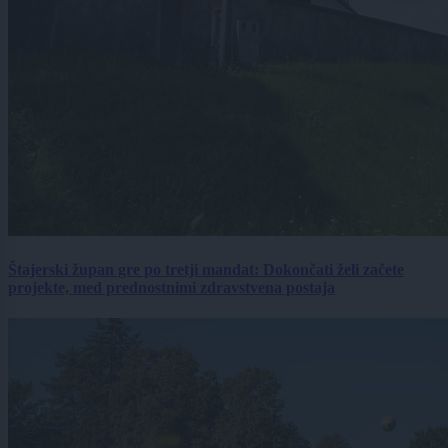
Štajerski župan gre po tretji mandat: Dokončati želi začete
projekte, med prednostnimi zdravstvena postaja