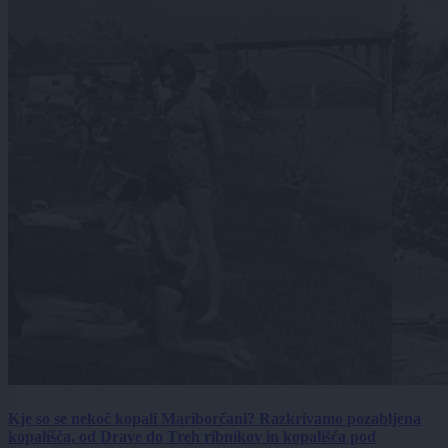
Kje so se nekoč kopali Mariborčani? Razkrivamo pozabljena
kopališča, od Drave do Treh ribnikov in kopališča pod