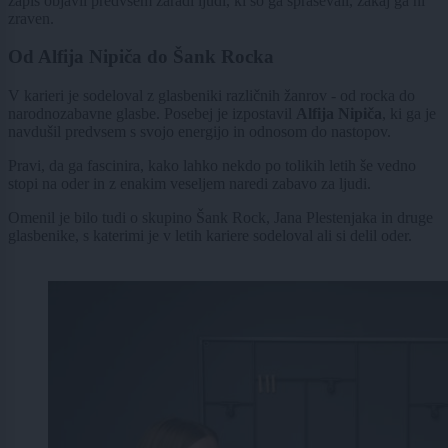
zapis objavil predvsem zaradi ljudi, ki so ga spraševali, zakaj ga ni
zraven.
Od Alfija Nipiča do Šank Rocka
V karieri je sodeloval z glasbeniki različnih žanrov - od rocka do
narodnozabavne glasbe. Posebej je izpostavil
Alfija Nipiča
, ki ga je
navdušil predvsem s svojo energijo in odnosom do nastopov.
Pravi, da ga fascinira, kako lahko nekdo po tolikih letih še vedno
stopi na oder in z enakim veseljem naredi zabavo za ljudi.
Omenil je bilo tudi o skupino Šank Rock, Jana Plestenjaka in druge
glasbenike, s katerimi je v letih kariere sodeloval ali si delil oder.