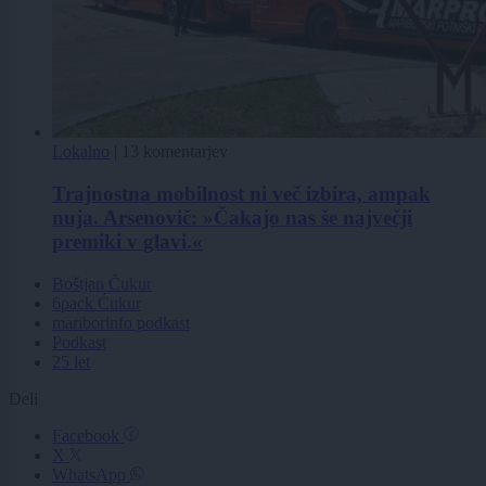
Lokalno
|
13 komentarjev
Trajnostna mobilnost ni več izbira, ampak
nuja. Arsenovič: »Čakajo nas še največji
premiki v glavi.«
Boštjan Čukur
6pack Ćukur
mariborinfo podkast
Podkast
25 let
Deli
Facebook
X
WhatsApp