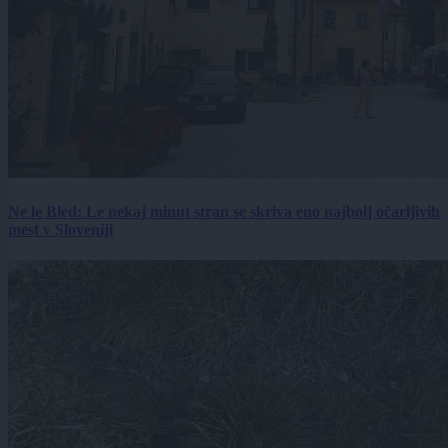
Ne le Bled: Le nekaj minut stran se skriva eno najbolj očarljivih
mest v Sloveniji