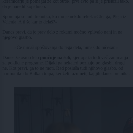
keramičarju je pomagal že kot otrok, prvi avto pa si je prislužil tako,
da je naredil kopalnico.
Spominja se tudi trenutka, ko mu je nekdo rekel: »Glej ga, Pleja iz
Velenja. A ti še kar to delaš?«
Danes pravi, da je prav delo z rokami močno vplivalo nanj in na
njegovo glasbo.
»Če nimaš spoštovanja do tega dela, nimaš do ničesar.«
Danes že osmo leto
poučuje na šoli
, kjer opaža tudi več zanimanja
za poklicne programe. Dijaki ga nekateri poznajo po glasbi, drugi
ne. Kot pravi, ga to ne moti. Rad posluša tudi njihovo glasbo, od
harmonike do Balkan trapa, ker želi razumeti, kaj jih danes premika.