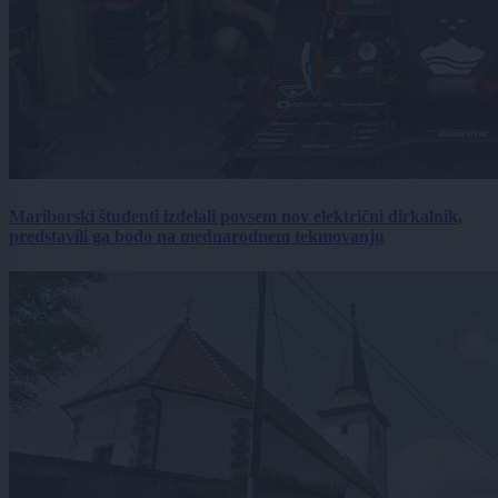
Mariborski študenti izdelali povsem nov električni dirkalnik,
predstavili ga bodo na mednarodnem tekmovanju