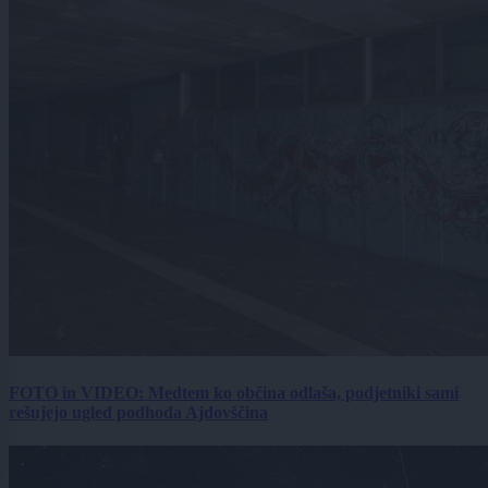
FOTO in VIDEO: Medtem ko občina odlaša, podjetniki sami
rešujejo ugled podhoda Ajdovščina