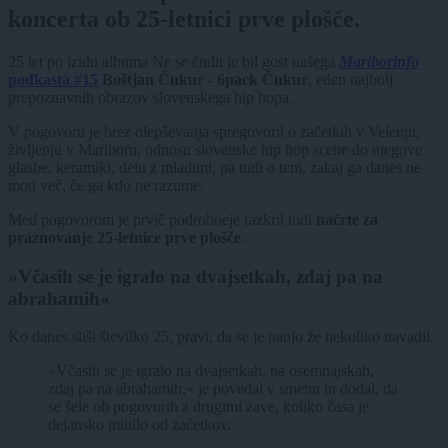
koncerta ob 25-letnici prve plošče.
25 let po izidu albuma Ne se čudit je bil gost našega
Mariborinfo
podkasta #15
Boštjan Čukur - 6pack Čukur
, eden najbolj
prepoznavnih obrazov slovenskega hip hopa.
V pogovoru je brez olepševanja spregovoril o začetkih v Velenju,
življenju v Mariboru, odnosu slovenske hip hop scene do njegove
glasbe, keramiki, delu z mladimi, pa tudi o tem, zakaj ga danes ne
moti več, če ga kdo ne razume.
Med pogovorom je prvič podrobneje razkril tudi
načrte za
praznovanje 25-letnice prve plošče
.
»Včasih se je igralo na dvajsetkah, zdaj pa na
abrahamih«
Ko danes sliši številko 25, pravi, da se je nanjo že nekoliko navadil.
»Včasih se je igralo na dvajsetkah, na osemnajskah,
zdaj pa na abrahamih,« je povedal v smehu in dodal, da
se šele ob pogovorih z drugimi zave, koliko časa je
dejansko minilo od začetkov.