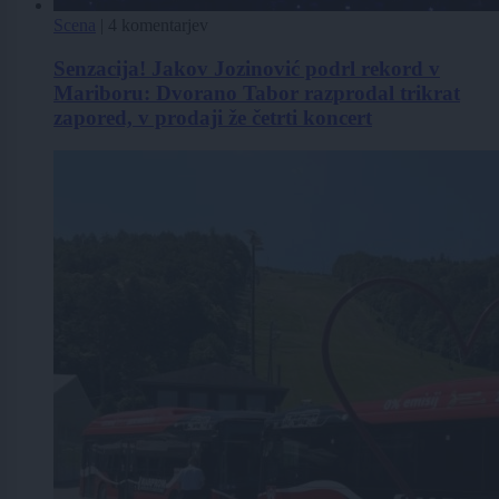
Scena
|
4 komentarjev
Senzacija! Jakov Jozinović podrl rekord v
Mariboru: Dvorano Tabor razprodal trikrat
zapored, v prodaji že četrti koncert