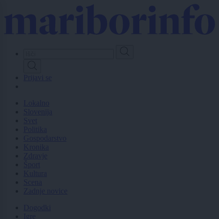
Skip
to
main
content
Prijavi se
Lokalno
Slovenija
Svet
Politika
Gospodarstvo
Kronika
Zdravje
Šport
Kultura
Scena
Zadnje novice
Dogodki
Igre