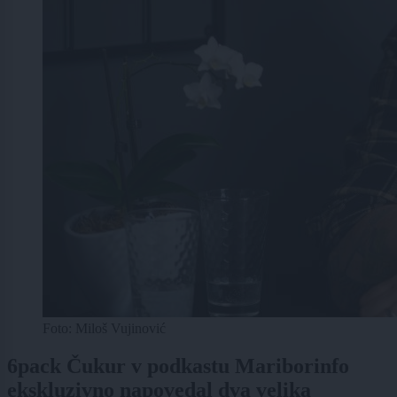
Foto: Miloš Vujinović
6pack Čukur v podkastu Mariborinfo
ekskluzivno napovedal dva velika