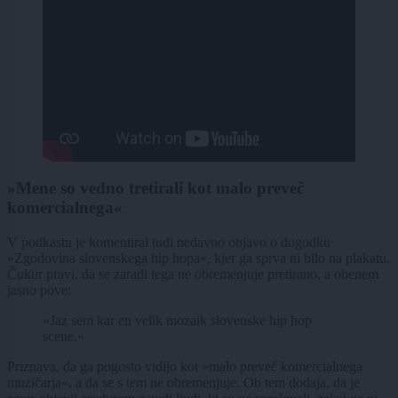
»Mene so vedno tretirali kot malo preveč
komercialnega«
V podkastu je komentiral tudi nedavno objavo o dogodku
»Zgodovina slovenskega hip hopa«, kjer ga sprva ni bilo na plakatu.
Čukur pravi, da se zaradi tega ne obremenjuje pretirano, a obenem
jasno pove:
»Jaz sem kar en velik mozaik slovenske hip hop
scene.«
Priznava, da ga pogosto vidijo kot »malo preveč komercialnega
muzičarja«, a da se s tem ne obremenjuje. Ob tem dodaja, da je