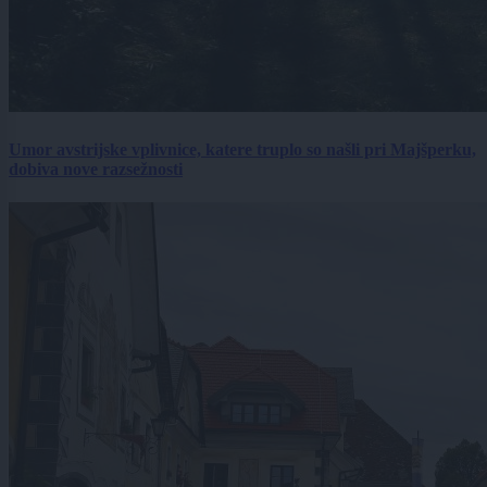
Umor avstrijske vplivnice, katere truplo so našli pri Majšperku,
dobiva nove razsežnosti