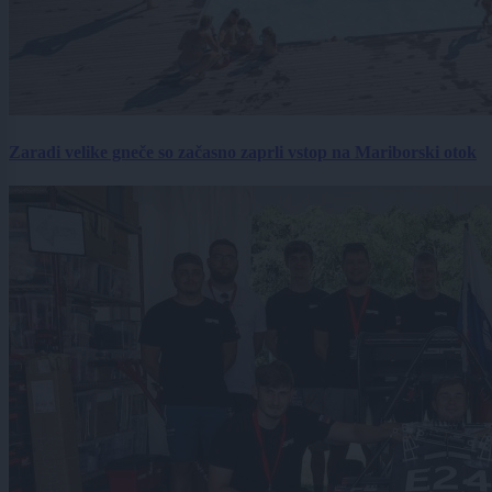
Zaradi velike gneče so začasno zaprli vstop na Mariborski otok