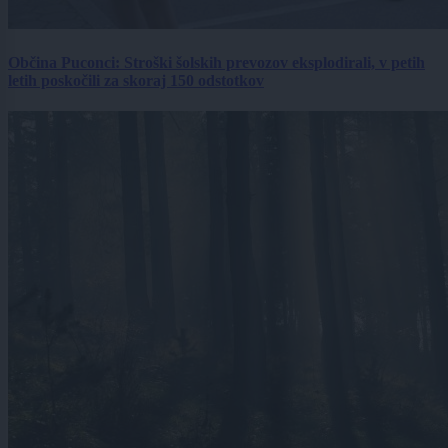
Občina Puconci: Stroški šolskih prevozov eksplodirali, v petih
letih poskočili za skoraj 150 odstotkov