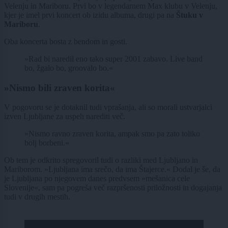
Velenju in Mariboru. Prvi bo v legendarnem Max klubu v Velenju,
kjer je imel prvi koncert ob izidu albuma, drugi pa na
Štuku v
Mariboru
.
Oba koncerta bosta z bendom in gosti.
»Rad bi naredil eno tako super 2001 zabavo. Live band
bo, žgalo bo, groovalo bo.«
»Nismo bili zraven korita«
V pogovoru se je dotaknil tudi vprašanja, ali so morali ustvarjalci
izven Ljubljane za uspeh narediti več.
»Nismo ravno zraven korita, ampak smo pa zato toliko
bolj borbeni.«
Ob tem je odkrito spregovoril tudi o razliki med Ljubljano in
Mariborom. »Ljubljana ima srečo, da ima Štajerce.« Dodal je še, da
je Ljubljana po njegovem danes predvsem »mešanica cele
Slovenije«, sam pa pogreša več razpršenosti priložnosti in dogajanja
tudi v drugih mestih.