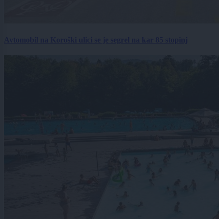
Avtomobil na Koroški ulici se je segrel na kar 85 stopinj