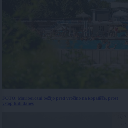
FOTO: Mariborčani bežijo pred vročino na kopališče, prost
vstop tudi danes