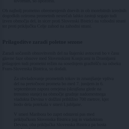
tovornim, so opozorili.
Ob najbolj prometno obremenjenih dnevih in ob morebitnih izrednih
dogodkih oziroma prometnih nesrečah lahko zastoji segajo tudi
izven območja del, in sicer proti Slovenski Bistrici na vzhodni strani
ter proti priključku Celje zahod na zahodni strani.
Prilagoditve zaradi poletne sezone
Zaradi sočasnih obnovitvenih del na štajerski avtocesti bo v času
glavne faze obnove med Slovenskimi Konjicami in Dramljami
prilagojen tudi prometni režim na sosednjem gradbišču na odseku
Fram-Slovenska Bistrica, so dodali.
Za obvladovanje prometnih tokov in zmanjšanje vpliva
del na pretočnost prometa bo med 7. junijem in 6.
septembrom zapora omejena (skrajšana glede na
trenutno stanje) na območje gradnje nadomestnega
viadukta Devina v dolžini približno 700 metrov, kjer
bodo dela potekala v smeri Ljubljane.
V smeri Maribora bo zaprt odstavni pas med
priključkom Slovenska Bistrica jug in viaduktom
Devina, oba priključka Slovenska Bistrica pa bosta