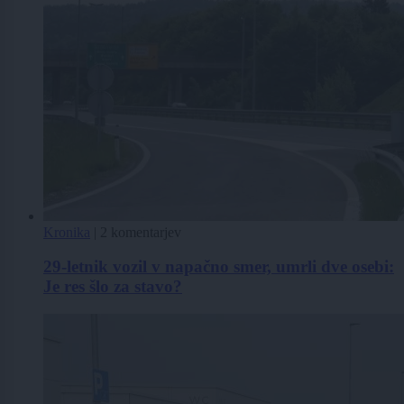
Kronika
|
2 komentarjev
29-letnik vozil v napačno smer, umrli dve osebi:
Je res šlo za stavo?