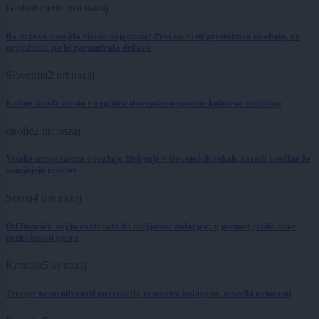
Globalno
eno uro nazaj
Bo država omejila višino najemnin? Prvi na vrsti prestolnica in obala, za
neplačnike pa bi garantirala država
Slovenija
2 uri nazaj
Koline dobile mesto v registru slovenske nesnovne kulturne dediščine
okolje
2 uri nazaj
Visoke temperature ogrožajo življenje v slovenskih rekah, zaradi vročine že
omejujejo ribolov
Scena
4 ure nazaj
Od Dončića naj bi zahtevala 40 milijonov dolarjev: v javnost prišle nove
podrobnosti spora
Kronika
5 ur nazaj
Trčenje tovornih vozil povzročilo prometni kolaps na hrvaški avtocesti