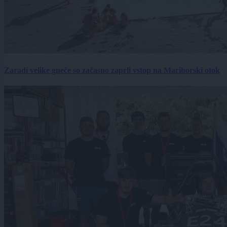
Zaradi velike gneče so začasno zaprli vstop na Mariborski otok