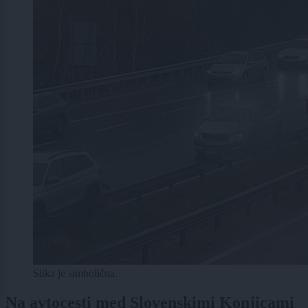
Slika je simbolična.
Na avtocesti med Slovenskimi Konjicami