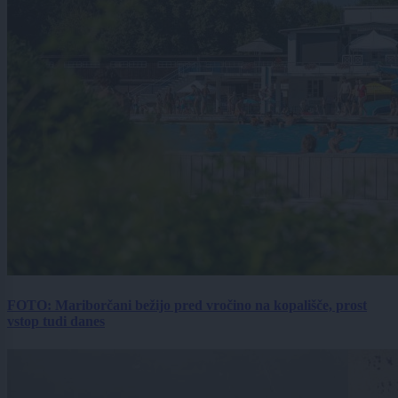
FOTO: Mariborčani bežijo pred vročino na kopališče, prost
vstop tudi danes