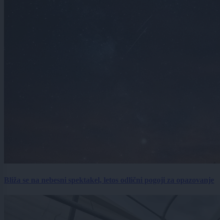
Bliža se na nebesni spektakel, letos odlični pogoji za opazovanje