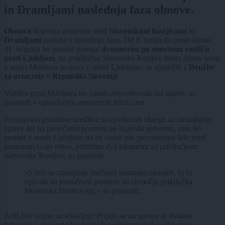
in Dramljami naslednja faza obnove.
Obnova
štajerske avtoceste med
Slovenskimi Konjicami
in
Dramljami
prehaja v naslednjo fazo. Od 8. junija do predvidoma
31. avgusta bo promet potekal
dvosmerno po smernem vozišču
proti Ljubljani
, na priključku Slovenske Konjice bosta zaprta izvoz
v smeri Maribora in uvoz v smeri Ljubljane, so sporočili z
Družbe
za avtoceste v Republiki Sloveniji
.
Vozišče proti Mariboru bo zaradi obnovitvenih del zaprto, so
pojasnili v upravljavcu avtocest in hitrih cest.
Pri pripravi prometne ureditve so upoštevali ukrepe za zmanjšanje
vpliva del na pretočnost prometa na štajerski avtocesti, zato bo
promet v smeri Ljubljane na en vozni pas preusmerjen šele pred
predorom Golo rebro, približno dva kilometra za priključkom
Slovenske Konjice, so pojasnili
»S tem se zmanjšuje možnost nastanka zastojev, ki bi
vplivali na pretočnost prometa na območju priključka
Slovenska Bistrica jug,« so pojasnili.
Želiš biti vedno na tekočem? Prijavi se na novice in dvakrat
tedensko v svoj email nabiralnik prejmi pregled svežih novic.