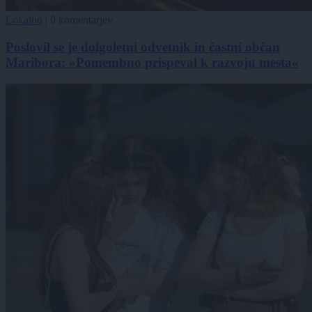
Lokalno
|
0 komentarjev
Poslovil se je dolgoletni odvetnik in častni občan
Maribora: »Pomembno prispeval k razvoju mesta«