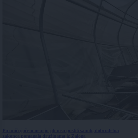
Po uničujočem neurju jih niso pustili samih, dobrodelna
zakonca pomagala družinama iz Zaloga