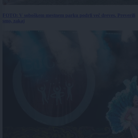
FOTO: V soboškem mestnem parku podrli več dreves. Preverili
smo, zakaj