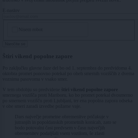
E-naslov
CAPTCHA
Nisem robot
Naročite se
Štiri vikend popolne zapore
Po zaključku glavne faze del bo od 1. septembra do predvidoma 4.
oktobra promet ponovno potekal po obeh smernih voziščih z dvema
voznima pasovoma v vsako smer.
V tem obdobju so predvidene
štiri vikend popolne zapore
smernega vozišča proti Mariboru, ko bo promet potekal dvosmerno
po smernem vozišču proti Ljubljani, ter ena popolna zapora odseka
v obe smeri zaradi izvedbe požarne vaje.
Dars največje prometne obremenitve pričakuje v
jutranjih in popoldanskih prometnih konicah, zato se
bodo potovalni časi predvsem v času največjih
obremenitev podaljšali vsem vozilom, še zlasti