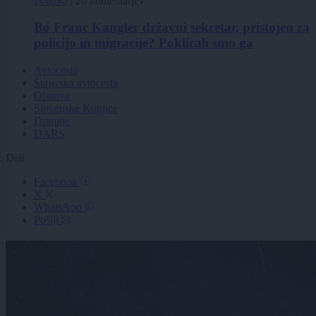
Politika
|
20 komentarjev
Bo Franc Kangler državni sekretar, pristojen za
policijo in migracije? Poklicali smo ga
Avtocesta
Štajerska avtocesta
Obnova
Slovenske Konjice
Dramlje
DARS
Deli
Facebook
X
WhatsApp
Pošlji