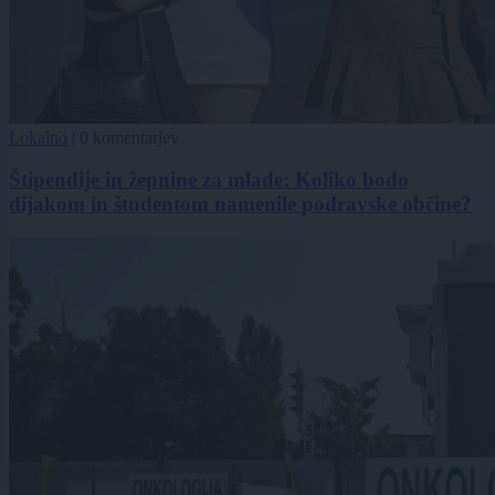
Lokalno
|
0 komentarjev
Štipendije in žepnine za mlade: Koliko bodo
dijakom in študentom namenile podravske občine?