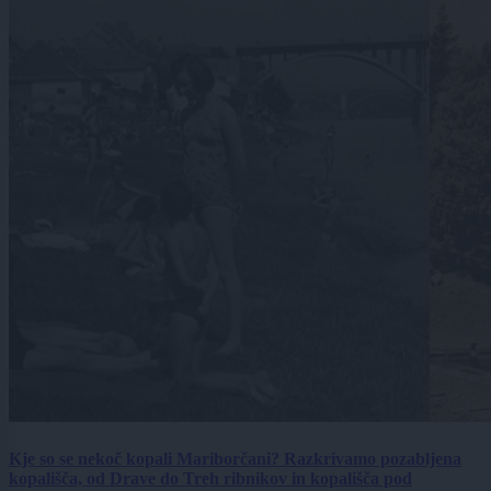
Kje so se nekoč kopali Mariborčani? Razkrivamo pozabljena
kopališča, od Drave do Treh ribnikov in kopališča pod