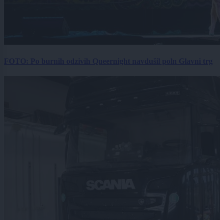
FOTO: Po burnih odzivih Queernight navdušil poln Glavni trg