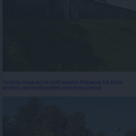
Štajerski župan gre po tretji mandat: Dokončati želi začete
projekte, med prednostnimi zdravstvena postaja