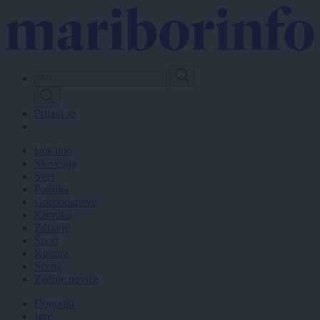
Skip
to
main
content
Prijavi se
Lokalno
Slovenija
Svet
Politika
Gospodarstvo
Kronika
Zdravje
Šport
Kultura
Scena
Zadnje novice
Dogodki
Igre