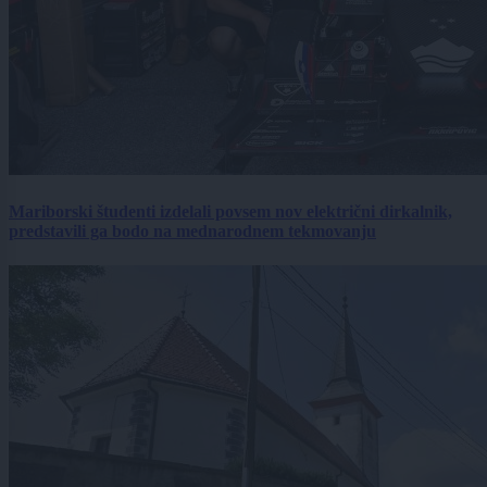
Mariborski študenti izdelali povsem nov električni dirkalnik,
predstavili ga bodo na mednarodnem tekmovanju