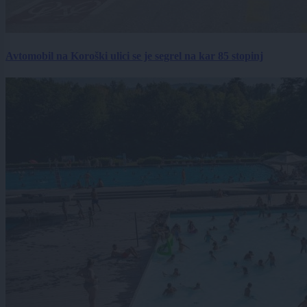
Avtomobil na Koroški ulici se je segrel na kar 85 stopinj