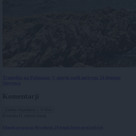
Tragedija na Pašmanu: V morju našli mrtvega 24-letnega
Slovenca
Komentarji
Zadnje objavljeno
V živo
Kronika
11 minut nazaj
Filmski pregon na Hrvaškem: 19-letnik bežal pred policisti