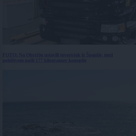
FOTO: Na Obrežju ustavili tovornjak iz Španije, med
pohištvom našli 177 kilogramov konoplje