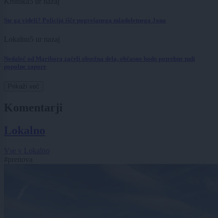
Kronika
5 ur nazaj
Ste ga videli? Policija išče pogrešanega mladoletnega Jona
Lokalno
5 ur nazaj
Nedaleč od Maribora začeli obsežna dela, občasno bodo potrebne tudi
popolne zapore
Prikaži več
Komentarji
Lokalno
Vse v Lokalno
#prenova