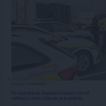
Kronika
|
0 komentarjev
Po tragediji na štajerski avtocesti vse več
ugibanj o stavi, odzvala se je policija