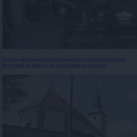
Mariborski študenti izdelali povsem nov električni dirkalnik,
predstavili ga bodo na mednarodnem tekmovanju