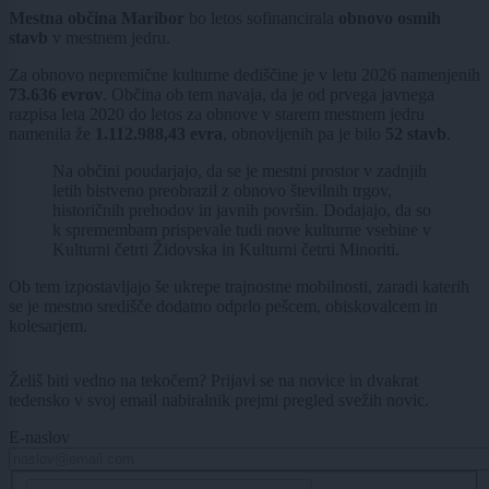
Mestna občina Maribor
bo letos sofinancirala
obnovo osmih
stavb
v mestnem jedru.
Za obnovo nepremične kulturne dediščine je v letu 2026 namenjenih
73.636 evrov
. Občina ob tem navaja, da je od prvega javnega
razpisa leta 2020 do letos za obnove v starem mestnem jedru
namenila že
1.112.988,43 evra
, obnovljenih pa je bilo
52 stavb
.
Na občini poudarjajo, da se je mestni prostor v zadnjih
letih bistveno preobrazil z obnovo številnih trgov,
historičnih prehodov in javnih površin. Dodajajo, da so
k spremembam prispevale tudi nove kulturne vsebine v
Kulturni četrti Židovska in Kulturni četrti Minoriti.
Ob tem izpostavljajo še ukrepe trajnostne mobilnosti, zaradi katerih
se je mestno središče dodatno odprlo pešcem, obiskovalcem in
kolesarjem.
Želiš biti vedno na tekočem? Prijavi se na novice in dvakrat
tedensko v svoj email nabiralnik prejmi pregled svežih novic.
E-naslov
CAPTCHA