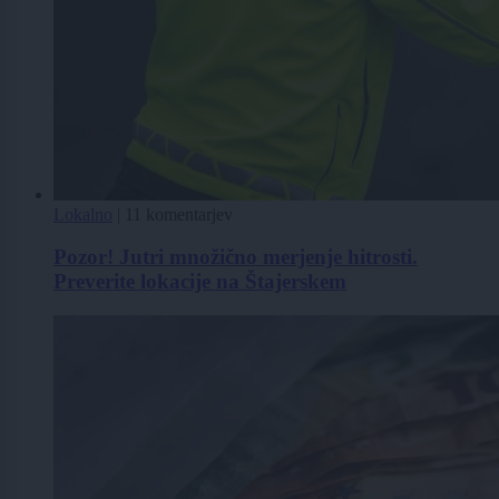
Lokalno
|
11 komentarjev
Pozor! Jutri množično merjenje hitrosti.
Preverite lokacije na Štajerskem