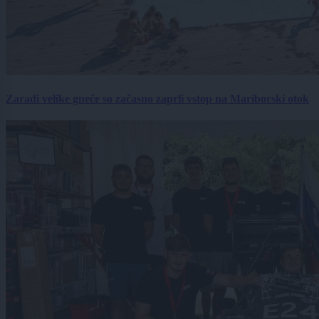
Zaradi velike gneče so začasno zaprli vstop na Mariborski otok