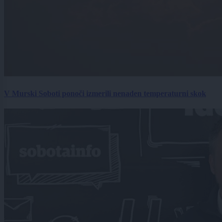
V Murski Soboti ponoči izmerili nenaden temperaturni skok