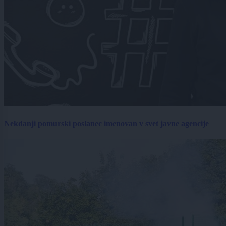
Nekdanji pomurski poslanec imenovan v svet javne agencije