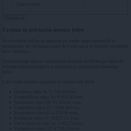
Nisem robot
Naročite se
Urejeno in privlačno mestno jedro
Po navedbah občine so sprehodi po mestu danes prijetnejši in
dostopnejši, od Mestnega parka do Lenta pa se je mogoče sprehoditi
brez robnikov.
Sofinanciranje obnove nepremične kulturne dediščine po njihovih
besedah dodatno prispeva k urejenosti in privlačnosti mestnega
jedra.
Letos bodo sredstva namenili za obnovo teh stavb:
Orožnova ulica 9: 11.743,19 evra,
Gregorčičeva ulica 16: 8.013,38 evra,
Smetanova ulica 58: 10.529,62 evra,
Cankarjeva ulica 22: 7.650,34 evra,
Kopitarjeva ulica 6: 4.479,06 evra,
Prežihova ulica 11: 19.037,51 evra,
Ulica kneza Koclja 24: 7.452,75 evra,
Vošnjakova ulica 22: 4.730,15 evra.