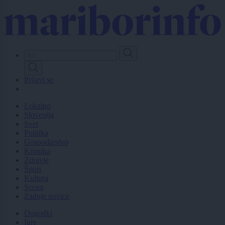
Skip
to
main
content
Prijavi se
Lokalno
Slovenija
Svet
Politika
Gospodarstvo
Kronika
Zdravje
Šport
Kultura
Scena
Zadnje novice
Dogodki
Igre