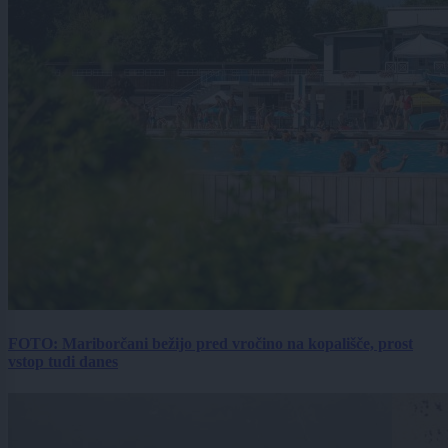
FOTO: Mariborčani bežijo pred vročino na kopališče, prost
vstop tudi danes