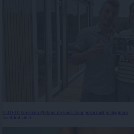
VIDEO: Kavarna Platana na Goričkem pozornost pritegnila s
kratkimi videi