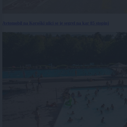
Avtomobil na Koroški ulici se je segrel na kar 85 stopinj