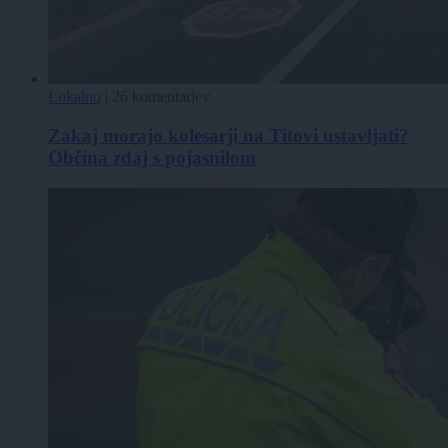
Lokalno
|
26 komentarjev
Zakaj morajo kolesarji na Titovi ustavljati?
Občina zdaj s pojasnilom