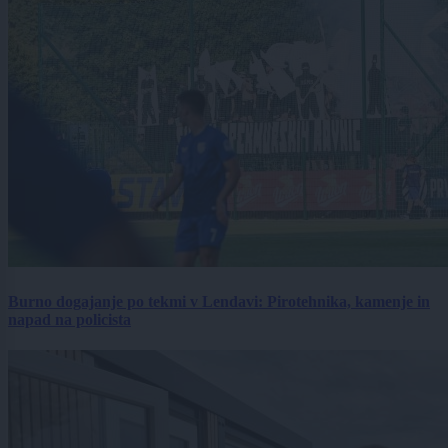
Burno dogajanje po tekmi v Lendavi: Pirotehnika, kamenje in
napad na policista