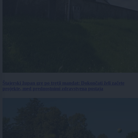
Štajerski župan gre po tretji mandat: Dokončati želi začete
projekte, med prednostnimi zdravstvena postaja