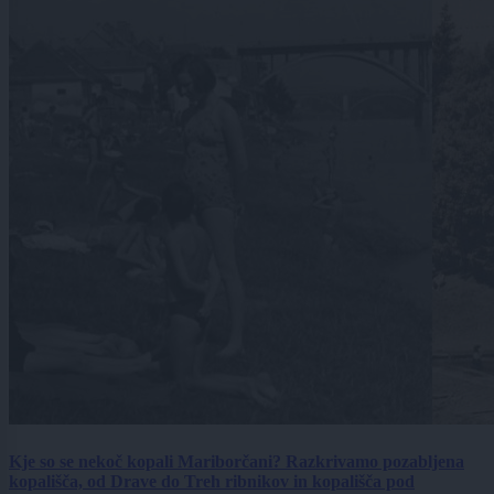
Kje so se nekoč kopali Mariborčani? Razkrivamo pozabljena
kopališča, od Drave do Treh ribnikov in kopališča pod