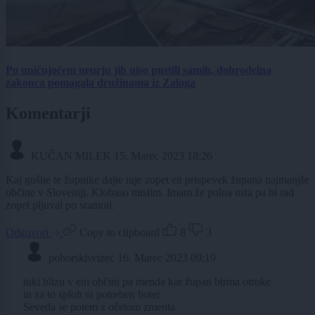
Po uničujočem neurju jih niso pustili samih, dobrodelna
zakonca pomagala družinama iz Zaloga
Komentarji
KUČAN MILEK
15. Marec 2023 18:26
Kaj gušite te župnike dajte raje zopet en prispevek župana najmanjše
občine v Sloveniji. Klobaso mislim. Imam že polna usta pa bi rad
zopet pljuval po sramoti.
Odgovori
Copy to clipboard
8
3
pohorskisvizec
16. Marec 2023 09:19
tuki blizu v eni občini pa menda kar župan birma otroke
in za to sploh ni potreben boter
Seveda se potem z očetom zmenta