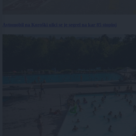
Avtomobil na Koroški ulici se je segrel na kar 85 stopinj