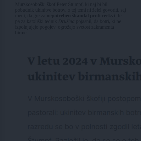
Murskosoboški škof Peter Štumpf, ki naj bi bil
pobudnik ukinitve botrov, o tej temi ni želel govoriti, saj
meni, da gre za
nepotreben škandal proti cerkvi
. Je
pa za katoliški tednik
Družina
pojasnil, da botri, ki ne
izpolnjujejo pogojev, ogrožajo svetost zakramenta
birme.