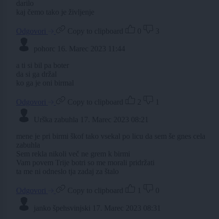
darilo
kaj čemo tako je življenje
Odgovori
Copy to clipboard
0
3
pohorc
16. Marec 2023 11:44
a ti si bil pa boter
da si ga držal
ko ga je oni birmal
Odgovori
Copy to clipboard
2
1
Urška zabuhla
17. Marec 2023 08:21
mene je pri birmi škof tako vsekal po licu da sem še gnes cela
zabuhla
Sem rekla nikoli več ne grem k birmi
Vam povem Trije botri so me morali pridržati
ta me ni odneslo tja zadaj za štalo
Odgovori
Copy to clipboard
1
0
janko špehsvinjski
17. Marec 2023 08:31