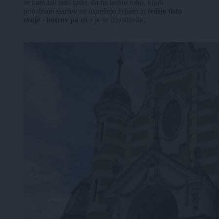
se nam zdi zelo grdo, da na lastno roko, kljub
pritožbam staršev ne ustrežejo željam in
trdijo tisto
svoje - botrov pa ni
,« je še izpostavila.