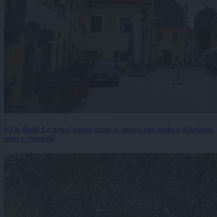
Ne le Bled: Le nekaj minut stran se skriva eno najbolj očarljivih
mest v Sloveniji