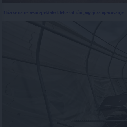
Bliža se na nebesni spektakel, letos odlični pogoji za opazovanje