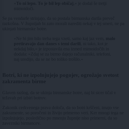
»
To ni lepo. To je bil lep običaj
,« je dodal še tretji
mimoidoči.
Se pa vendarle strinjajo, da so postala birmanska darila preveč
razkošna. V župnijah bi zato morali narediti nekaj v tej smeri, ne pa
ukinjati birmanske botre.
»Ne bi jim bilo treba tega vzeti, samo kaj jaz vem,
malo
pretiravajo dan danes s temi darili
, ni tako, kot je
nekdaj bilo,« je izpostavila ena izmed mimoidočih in
dodala: »Zdaj se za birmo dajejo računalniki, telefoni,
naj uredijo, da se ne bo toliko trošilo.«
Botri, ki ne izpolnjujejo pogojev, ogrožajo svetost
zakramenta birme
Glaven razlog, da se ukinja birmanske botre, naj bi sicer tičal v
težavah pri izbiri botrov.
Zakonik cerkvenega prava določa, da so botri krščeni, imajo vse
zakramente, so poročeni in živijo primerno veri. Ker mnogi tega ne
izpolnjujejo, posledično po mnenju župnije niso primerni, da so
zavezniki birmancev.