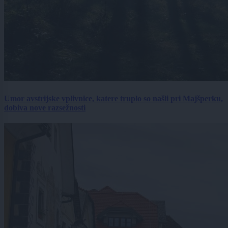
Umor avstrijske vplivnice, katere truplo so našli pri Majšperku,
dobiva nove razsežnosti