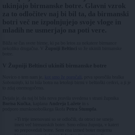
ukinjajo birmanske botre. Glavni vzrok
za to odločitev naj bi bil ta, da birmanski
botri več ne izpolnjujejo svoje vloge in
mladih ne usmerjajo na poti vere.
Bliža se čas svete birme, ki pa bo letos za nekatere birmance
nekoliko drugačna. V
Župniji Beltinci
so že ukinili birmanske
botre.
V Župniji Beltinci ukinili birmanske botre
Novico o tem nam je,
kot smo že poročali
, prva sporočila bralka
Sobotainfo
, ki bi bila botra na letošnji birmi v beltinški cerkvi, a ji je
to zdaj onemogočeno.
Dejala je, da naj bi bila nova pravila uvedena s strani župnika
Borisa Kučka
, kaplana
Andreja Lažete
in s
podporo murskosoboškega škofa
Petra Štumpfa
.
»Ti trije imenovani so se odločili, da otroci ne smejo
imeti več birmanskih boter. Smo edina župnija, v kateri
so prepovedali botre. Sem ena izmed boter mojemu