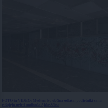
FOTO in VIDEO: Medtem ko občina odlaša, podjetniki sami
rešujejo ugled podhoda Ajdovščina