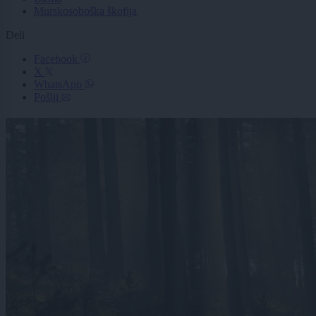
Murskosoboška škofija
Deli
Facebook
X
WhatsApp
Pošlji