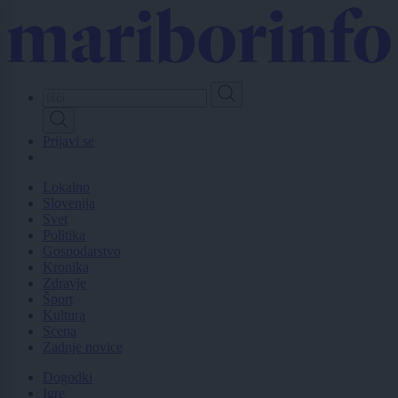
Skip
to
main
content
Prijavi se
Lokalno
Slovenija
Svet
Politika
Gospodarstvo
Kronika
Zdravje
Šport
Kultura
Scena
Zadnje novice
Dogodki
Igre