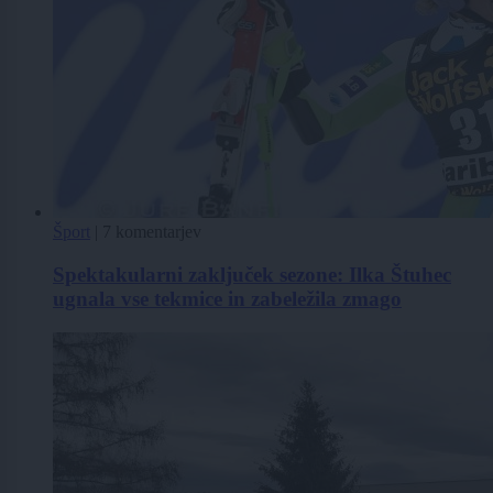
Šport
|
7 komentarjev
Spektakularni zaključek sezone: Ilka Štuhec
ugnala vse tekmice in zabeležila zmago