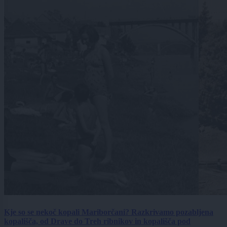
Kje so se nekoč kopali Mariborčani? Razkrivamo pozabljena
kopališča, od Drave do Treh ribnikov in kopališča pod