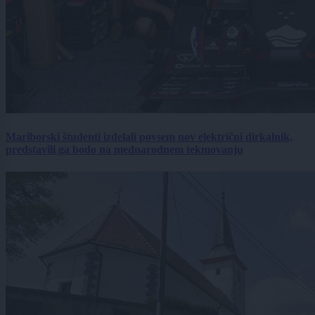
Mariborski študenti izdelali povsem nov električni dirkalnik,
predstavili ga bodo na mednarodnem tekmovanju