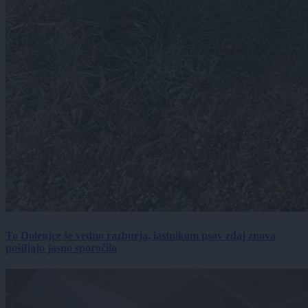
To Dolenjce še vedno razburja, lastnikom psov zdaj znova
pošiljajo jasno sporočilo