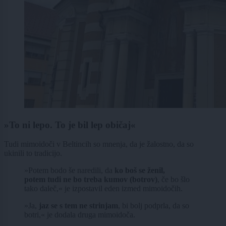
»
To ni lepo. To je bil lep običaj
«
Tudi mimoidoči v Beltincih so mnenja, da je žalostno, da so
ukinili to tradicijo.
»Potem bodo še naredili, da
ko boš se ženil,
potem tudi ne bo treba kumov (botrov)
, če bo šlo
tako daleč,« je izpostavil eden izmed mimoidočih.
»Ja,
jaz se s tem ne strinjam
, bi bolj podprla, da so
botri,« je dodala druga mimoidoča.