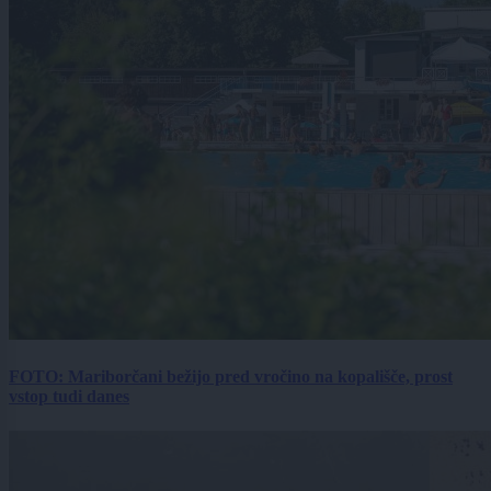
FOTO: Mariborčani bežijo pred vročino na kopališče, prost
vstop tudi danes