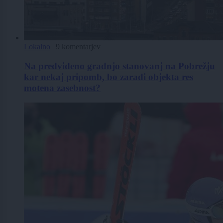
Lokalno
|
9 komentarjev
Na predvideno gradnjo stanovanj na Pobrežju
kar nekaj pripomb, bo zaradi objekta res
motena zasebnost?