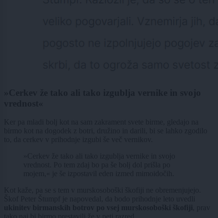
»Cerkev že tako ali tako izgublja vernike in svojo
vrednost«
Ker pa mladi bolj kot na sam zakrament svete birme, gledajo na
birmo kot na dogodek z botri, družino in darili, bi se lahko zgodilo
to, da cerkev v prihodnje izgubi še več vernikov.
»Cerkev že tako ali tako izgublja vernike in svojo
vrednost. Po tem zdaj bo pa še bolj dol prišla po
mojem,« je še izpostavil eden izmed mimoidočih.
Kot kaže, pa se s tem v murskosoboški škofiji ne obremenjujejo.
Škof Peter Štumpf je napovedal, da bodo prihodnje leto uvedli
ukinitev birmanskih botrov po vsej murskosoboški škofiji
, prav
tako naj bi birmo prestavili že v peti razred.