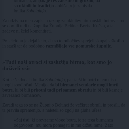
birmancu, ampak
je res žalostno in grozno
, da
so
ukinili to tradicijo
- običaj,« je zapisala
bralka
Sobotainfo
.
Za odziv na njen zapis in razlog za ukinitev birmanskih botrov smo
se obrnili tudi na župnika Župnije Beltinci Borisa Kučka, a ta
zadeve ni želel komentirati.
Po telefonu je dejal le to, da so to odločitev sprejeli skupaj s škofijo
in starši ter da podobno
razmišljajo vse pomurske župnije
.
»Tudi naši otroci si zaslužijo birmo, kot smo jo
doživeli vsi«
Kot je še dodala bralka
Sobotainfo
, pa starši in botri o tem niso
mogli soodločati. Menijo, da
bi birmanci vendarle mogli imeti
botre
, ki bi bili
prisotni tudi pri samem obredu
in bi bili kasneje
zavezanci birmancev.
Zaradi tega so se na Župnijo Beltinci že večkrat obrnili in prosili, da
ta pravila spremenijo, a naleteli so zgolj na gluha ušesa.
»Saj tisti, ki prevzame vlogo botra, je za tega birmanca
odgovoren, mu mora pomagati in mu držati rame. Zato