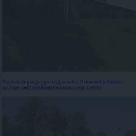
Štajerski župan gre po tretji mandat: Dokončati želi začete
projekte, med prednostnimi zdravstvena postaja