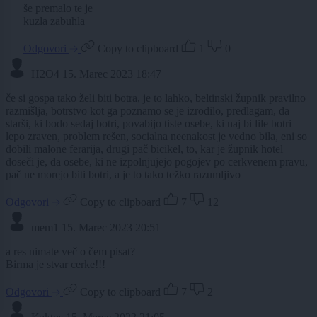
še premalo te je
kuzla zabuhla
Odgovori
Copy to clipboard
1
0
H2O4
15. Marec 2023 18:47
če si gospa tako želi biti botra, je to lahko, beltinski župnik pravilno
razmišlja, botrstvo kot ga poznamo se je izrodilo, predlagam, da
starši, ki bodo sedaj botri, povabijo tiste osebe, ki naj bi lile botri
lepo zraven, problem rešen, socialna neenakost je vedno bila, eni so
dobili malone ferarija, drugi pač bicikel, to, kar je župnik hotel
doseči je, da osebe, ki ne izpolnjujejo pogojev po cerkvenem pravu,
pač ne morejo biti botri, a je to tako težko razumljivo
Odgovori
Copy to clipboard
7
12
mem1
15. Marec 2023 20:51
a res nimate več o čem pisat?
Birma je stvar cerke!!!
Odgovori
Copy to clipboard
7
2