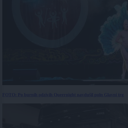
FOTO: Po burnih odzivih Queernight navdušil poln Glavni trg