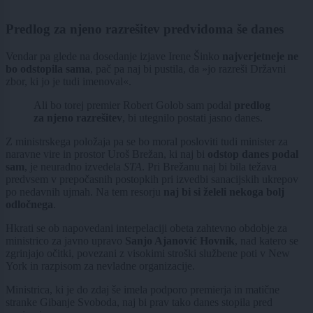
Predlog za njeno razrešitev predvidoma še danes
Vendar pa glede na dosedanje izjave Irene Šinko
najverjetneje ne
bo odstopila sama
, pač pa naj bi pustila, da »jo razreši Državni
zbor, ki jo je tudi imenoval«.
Ali bo torej premier Robert Golob sam podal
predlog
za njeno razrešitev
, bi utegnilo postati jasno danes.
Z ministrskega položaja pa se bo moral posloviti tudi minister za
naravne vire in prostor Uroš Brežan, ki naj bi
odstop danes podal
sam
, je neuradno izvedela
STA
. Pri Brežanu naj bi bila težava
predvsem v prepočasnih postopkih pri izvedbi sanacijskih ukrepov
po nedavnih ujmah. Na tem resorju
naj bi si želeli nekoga bolj
odločnega
.
Hkrati se ob napovedani interpelaciji obeta zahtevno obdobje za
ministrico za javno upravo
Sanjo Ajanović Hovnik
, nad katero se
zgrinjajo očitki, povezani z visokimi stroški službene poti v New
York in razpisom za nevladne organizacije.
Ministrica, ki je do zdaj še imela podporo premierja in matične
stranke Gibanje Svoboda, naj bi prav tako danes stopila pred