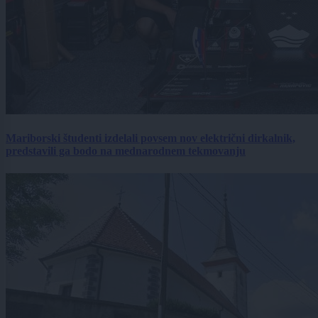
Mariborski študenti izdelali povsem nov električni dirkalnik,
predstavili ga bodo na mednarodnem tekmovanju