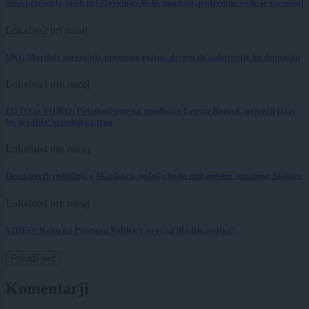
Suša prizadela velik del Slovenije: Reke upadajo, podzemne vode je vse manj
Lokalno
2 uri nazaj
UKC Maribor spreminja prometni režim, dostop do onkologije bo drugačen
Lokalno
3 ure nazaj
FOTO in VIDEO: Pokukali smo na gradbišče Centra Rotovž, največji izziv
bo ureditev osrednjega trga
Lokalno
4 ure nazaj
Deset novih polnilnic v Mariboru, polnile bodo tudi mestne minibuse Maister
Lokalno
4 ure nazaj
VIDEO: Kako na Posestvu Valdek v vročini hladijo pujske?
Prikaži več
Komentarji