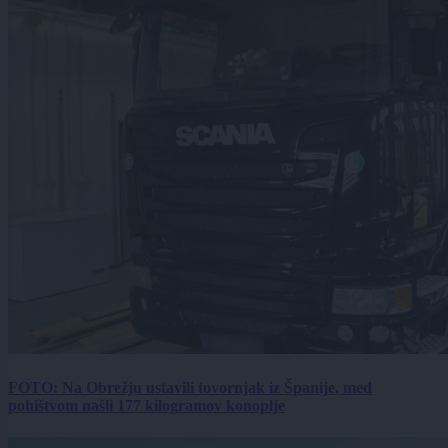
FOTO: Na Obrežju ustavili tovornjak iz Španije, med
pohištvom našli 177 kilogramov konoplje