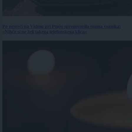
Po nesreči na Vidmu pri Ptuju spregovorila mama voznika:
»Nihče si ne želi takega telefonskega klica«