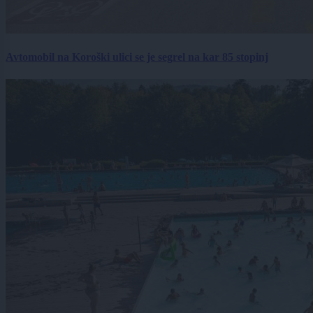
Avtomobil na Koroški ulici se je segrel na kar 85 stopinj