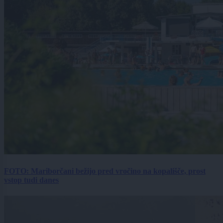
FOTO: Mariborčani bežijo pred vročino na kopališče, prost
vstop tudi danes