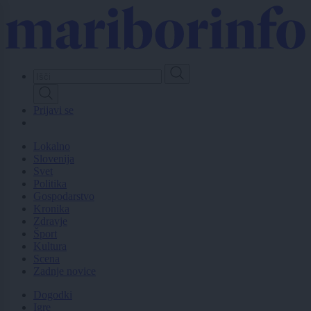
Skip
to
main
content
Prijavi se
Lokalno
Slovenija
Svet
Politika
Gospodarstvo
Kronika
Zdravje
Šport
Kultura
Scena
Zadnje novice
Dogodki
Igre