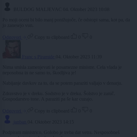
BULDOG MALJEVAC
04. Oktober 2023 10:08
Po moji oceni bi bilo manj ponižujoče, če odstopi sama, kot pa, da
jo zanesejo vun.
Odgovori
Copy to clipboard
0
0
Franc s Piramide
04. Oktober 2023 11:39
Nima smisla zamenjevati le posamezne ministre. Cela vlada je
neposobna in ne samo to, škodljiva je!
Nabijanje davkov za to, da se potem paraziti valjajo v denarju.
Zdravstvo je v dreku. Sodstvo je v dreku. Šolstvo je zanič.
Gospodarstvo tone. A paraziti pa še kar cuzajo.
Odgovori
Copy to clipboard
0
0
janban
04. Oktober 2023 14:15
Podpiram ministrico, Golobo je treba dat vetra. Nesposobneš