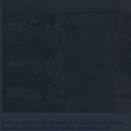
Kje so se nekoč kopali Mariborčani? Razkrivamo pozabljena
kopališča, od Drave do Treh ribnikov in kopališča pod