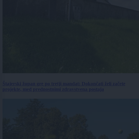
Štajerski župan gre po tretji mandat: Dokončati želi začete
projekte, med prednostnimi zdravstvena postaja