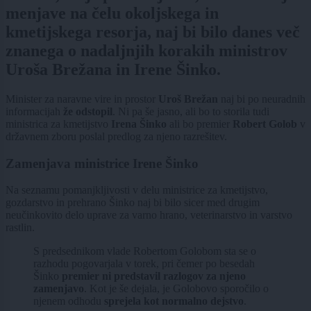
menjave na čelu okoljskega in
kmetijskega resorja, naj bi bilo danes več
znanega o nadaljnjih korakih ministrov
Uroša Brežana in Irene Šinko.
Minister za naravne vire in prostor
Uroš Brežan
naj bi po neuradnih
informacijah
že odstopil
. Ni pa še jasno, ali bo to storila tudi
ministrica za kmetijstvo
Irena Šinko
ali bo premier
Robert Golob
v
državnem zboru poslal predlog za njeno razrešitev.
Zamenjava ministrice Irene Šinko
Na seznamu pomanjkljivosti v delu ministrice za kmetijstvo,
gozdarstvo in prehrano Šinko naj bi bilo sicer med drugim
neučinkovito delo uprave za varno hrano, veterinarstvo in varstvo
rastlin.
S predsednikom vlade Robertom Golobom sta se o
razhodu pogovarjala v torek, pri čemer po besedah
Šinko
premier ni predstavil razlogov za njeno
zamenjavo
. Kot je še dejala, je Golobovo sporočilo o
njenem odhodu
sprejela kot normalno dejstvo
.