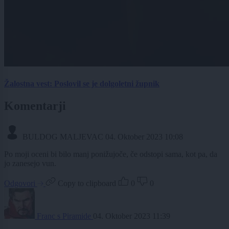
Žalostna vest: Poslovil se je dolgoletni župnik
Komentarji
BULDOG MALJEVAC
04. Oktober 2023 10:08
Po moji oceni bi bilo manj ponižujoče, če odstopi sama, kot pa, da
jo zanesejo vun.
Odgovori
Copy to clipboard
0
0
Franc s Piramide
04. Oktober 2023 11:39