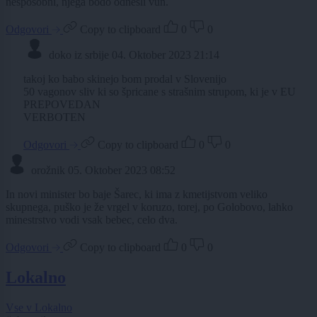
nesposobni, njega bodo odnesli vun.
Odgovori
Copy to clipboard
0
0
doko iz srbije
04. Oktober 2023 21:14
takoj ko babo skinejo bom prodal v Slovenijo
50 vagonov sliv ki so špricane s strašnim strupom, ki je v EU
PREPOVEDAN
VERBOTEN
Odgovori
Copy to clipboard
0
0
orožnik
05. Oktober 2023 08:52
In novi minister bo baje Šarec, ki ima z kmetijstvom veliko
skupnega, puško je že vrgel v koruzo, torej, po Golobovo, lahko
minestrstvo vodi vsak bebec, celo dva.
Odgovori
Copy to clipboard
0
0
Lokalno
Vse v Lokalno