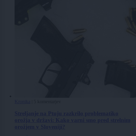
Kronika
|
5 komentarjev
Streljanje na Ptuju razkrilo problematiko
orožja v državi: Kako varni smo pred strelnim
orožjem v Sloveniji?