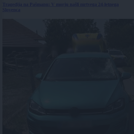
Tragedija na Pašmanu: V morju našli mrtvega 24-letnega
Slovenca