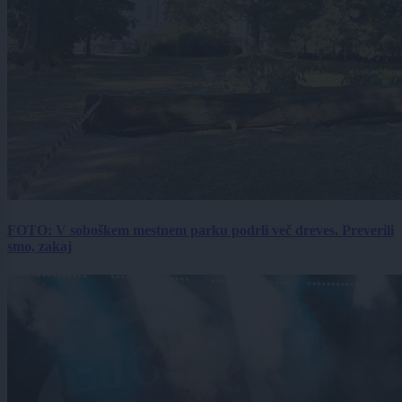
FOTO: V soboškem mestnem parku podrli več dreves. Preverili
smo, zakaj