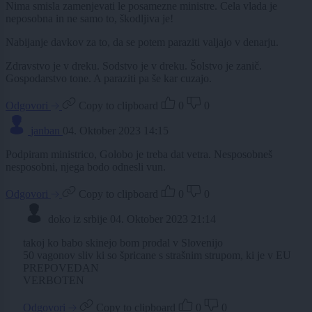
Nima smisla zamenjevati le posamezne ministre. Cela vlada je
neposobna in ne samo to, škodljiva je!
Nabijanje davkov za to, da se potem paraziti valjajo v denarju.
Zdravstvo je v dreku. Sodstvo je v dreku. Šolstvo je zanič.
Gospodarstvo tone. A paraziti pa še kar cuzajo.
Odgovori
Copy to clipboard
0
0
janban
04. Oktober 2023 14:15
Podpiram ministrico, Golobo je treba dat vetra. Nesposobneš
nesposobni, njega bodo odnesli vun.
Odgovori
Copy to clipboard
0
0
doko iz srbije
04. Oktober 2023 21:14
takoj ko babo skinejo bom prodal v Slovenijo
50 vagonov sliv ki so špricane s strašnim strupom, ki je v EU
PREPOVEDAN
VERBOTEN
Odgovori
Copy to clipboard
0
0