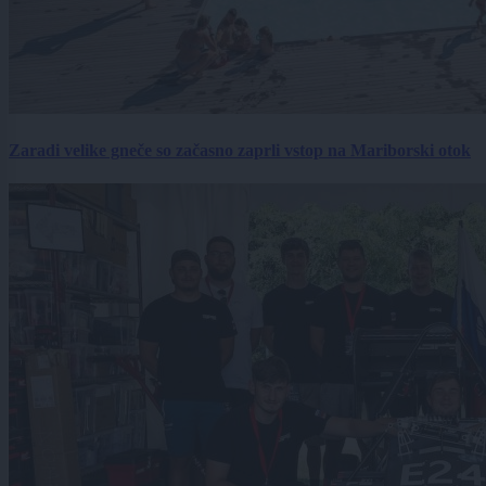
Zaradi velike gneče so začasno zaprli vstop na Mariborski otok