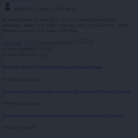
orožnik
05. Oktober 2023 08:52
In novi minister bo baje Šarec, ki ima z kmetijstvom veliko
skupnega, puško je že vrgel v koruzo, torej, po Golobovo, lahko
minestrstvo vodi vsak bebec, celo dva.
Odgovori
Copy to clipboard
0
0
Zadnje objavljeno
V živo
Kronika
50 minut nazaj
Ste ga kje videli? 45-letni Mariborčan odšel neznano kam
Kronika
2 uri nazaj
Tragedija na hrvaškem otoku, v morju našli mrtvega 24-letnega Slovenca
Slovenija
2 uri nazaj
Hladna fronta prinaša nevihte, ponekod grozijo tudi močnejše nevihte
okolje
2 uri nazaj