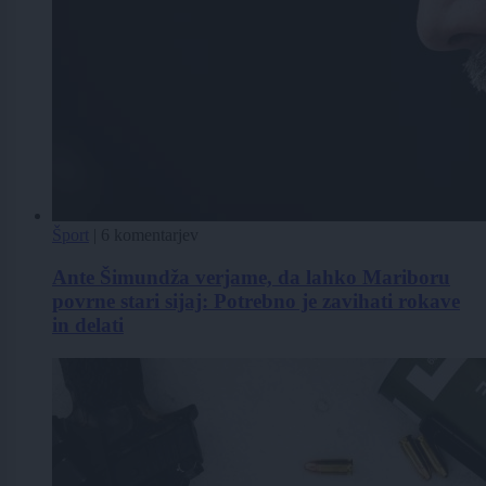
Šport
|
6 komentarjev
Ante Šimundža verjame, da lahko Mariboru
povrne stari sijaj: Potrebno je zavihati rokave
in delati