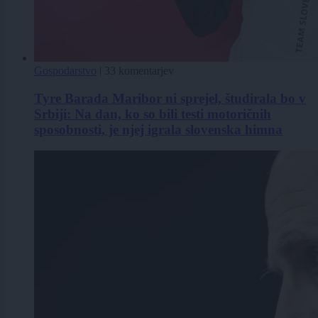
Gospodarstvo
|
33 komentarjev
Tyre Barada Maribor ni sprejel, študirala bo v
Srbiji: Na dan, ko so bili testi motoričnih
sposobnosti, je njej igrala slovenska himna