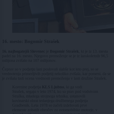
16. mesto: Bogomir Strašek
16. najbogatejši Slovenec
je
Bogomir Strašek
, ki je iz 13. mesta
padel na 16. mesto. Njegovo premoženje se je iz lanskoletnih 96,5
milijona zvišalo na 107 milijonov.
Čeprav so v podjetju lani poslovali slabše kot leto prej, so se
vrednotenja primerljivih podjetij nekoliko zvišala, kar pomeni, da se
je zvišala tudi ocena vrednosti premoženja v lasti družine Strašek.
Korenine podjetja
KLS Ljubno
, ki ga vodi
Strašek, segajo v leto 1974, ko so prav pod vodstvom
Straška, mladega strojnega tehnika, ustanovili
kovinarski obrat tedanjega družbenega podjetja
Gradbenik. Leta 1978 so začeli izdelovati prve
elemente zobatih obročev za avtomobilske motorje, v