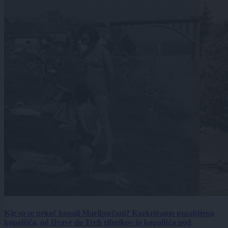
Kje so se nekoč kopali Mariborčani? Razkrivamo pozabljena
kopališča, od Drave do Treh ribnikov in kopališča pod