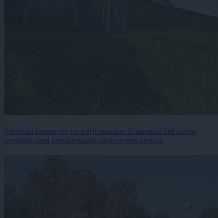
Štajerski župan gre po tretji mandat: Dokončati želi začete
projekte, med prednostnimi zdravstvena postaja