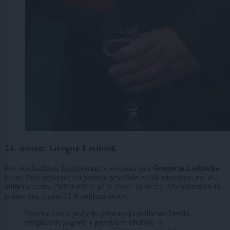
24. mesto: Gregor Ledinek
Podjetje Ledinek Engineering v večinski lasti
Gregorja Ledineka
je lani čiste prihodke od prodaje povečalo za 58 odstotkov, na 58,5
milijona evrov, čisti dobiček pa je zrasel za skoraj 320 odstotkov in
je tako lani znašal 12,6 milijona evrov.
Izjemno rast v podjetju pripisujejo velikemu številu
podpisanih pogodb v preteklem obdobju in