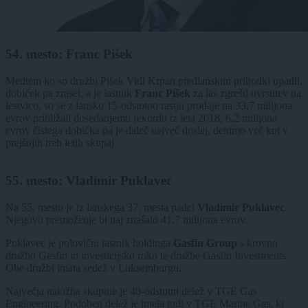
54. mesto: Franc Pišek
Medtem ko so družbi Pišek Vitli Krpan predlanskim prihodki upadli,
dobiček pa zrasel, a je lastnik
Franc Pišek
za las zgrešil uvrstitev na
lestvico, so se z lansko 15-odstotno rastjo prodaje na 33,7 milijona
evrov približali dosedanjemu rekordu iz leta 2018, 6,2 milijona
evrov čistega dobička pa je daleč največ doslej, denimo več kot v
prejšnjih treh letih skupaj.
55. mesto: Vladimir Puklavec
Na 55. mesto je iz lanskega 37. mesta padel
Vladimir Puklavec
.
Njegovo premoženje bi naj znašalo 41,7 milijona evrov.
Puklavec je polovični lastnik holdinga
Gasfin Group
s krovno
družbo Gasfin in investicijsko roko te družbe Gasfin Investments.
Obe družbi imata sedež v Luksemburgu.
Največja naložba skupine je 40-odstotni delež v TGE Gas
Engineering. Podoben delež je imela tudi v TGE Marine Gas, ki