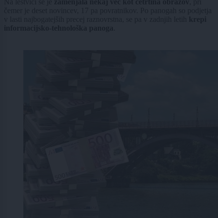
Na lestvici se je
zamenjala nekaj več kot četrtina obrazov
, pri
čemer je deset novincev, 17 pa povratnikov. Po panogah so podjetja
v lasti najbogatejših precej raznovrstna, se pa v zadnjih letih
krepi
informacijsko-tehnološka panoga
.