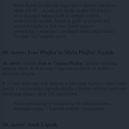
Matej Romih je eden od vlagateljev v zasebni naložbeni
sklad Alfi PE – ta sodi pod okrilje družbe KF Finance,
ki se ukvarja z nakupi malih in srednjih podjetij,
predvsem slovenskih. Romih je glede na prejšnje leto
na lestvici padel za šest mest, četudi njegovo
premoženje v primerjavi s prejšnjim letom ostaja enako.
Ta znaša 52,7 milijona evrov.
40. mesto: Ivan Pfajfar in Maša Pfajfar Toplak
40. mesto
zasedata
Ivan in Tatjana Pfajfar
, lastnika celjskega
podjetja Inpos, ki se ukvarja s trgovino na debelo in drobno s
tehničnim blagom.
V 27 letih delovanja se je podjetje iz lokalnega trgovca celjske regije
razvilo v vseslovensko trgovsko družbo s širokim izborom predvsem
tehničnega blaga z okoli 192 zaposlenimi.
Njuno premoženje je ocenjeno na 50 milijonov evrov.
Pfajfarjeva imata v lasti tudi podjetje Lesoprodukt.
50. mesto: Iztok Lipnik