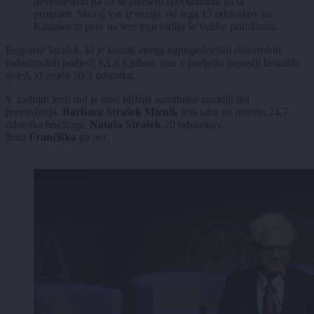
devetdesetih pa so se povsem specializirali za ta
program. Skoraj vse izvozijo, od tega 15 odstotkov na
Kitajsko in prav na tem trgu vidijo še veliko priložnosti.
Bogomir Strašek, ki je lastnik enega najuspešnejših slovenskih
industrijskih podjetij KLS Ljubno, ima v podjetju največji lastniški
delež, ki znaša 50,3 odstotka.
V zadnjih letih dni je med bližnje sorodnike razdelil del
premoženja.
Barbara Strašek Mirnik
ima tako po novem 24,7
odstotka holdinga,
Nataša Strašek
20 odstotkov,
žena
Frančiška
pa pet.