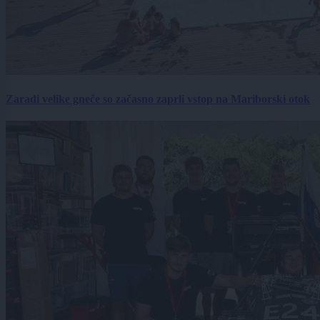
Zaradi velike gneče so začasno zaprli vstop na Mariborski otok