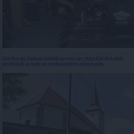
Mariborski študenti izdelali povsem nov električni dirkalnik,
predstavili ga bodo na mednarodnem tekmovanju