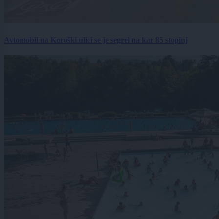
Avtomobil na Koroški ulici se je segrel na kar 85 stopinj