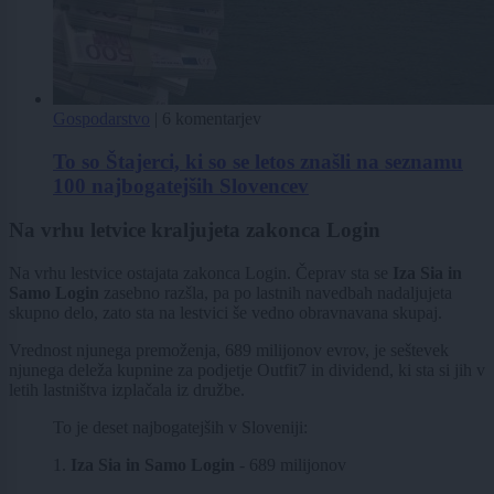
Gospodarstvo
|
6 komentarjev
To so Štajerci, ki so se letos znašli na seznamu
100 najbogatejših Slovencev
Na vrhu letvice kraljujeta zakonca Login
Na vrhu lestvice ostajata zakonca Login. Čeprav sta se
Iza Sia in
Samo Login
zasebno razšla, pa po lastnih navedbah nadaljujeta
skupno delo, zato sta na lestvici še vedno obravnavana skupaj.
Vrednost njunega premoženja, 689 milijonov evrov, je seštevek
njunega deleža kupnine za podjetje Outfit7 in dividend, ki sta si jih v
letih lastništva izplačala iz družbe.
To je deset najbogatejših v Sloveniji:
1.
Iza Sia in Samo Login
- 689 milijonov