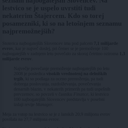
seznam najbogatejših Slovencev. Na
lestvico se je uspelo uvrstiti tudi
nekaterim Štajercem. Kdo so torej
posamezniki, ki so na letošnjem seznamu
najpremožnejših?
Stoterica najbogatejših Slovencev ima pod palcem
7,1 milijarde
evrov
, kar je največ doslej, pri čemer se je premoženje 100
najbogatejših v zadnjem letu povečalo za skoraj četrtino oziroma
1,3
milijarde evrov
.
Največje povečanje premoženje najbogatejših po letu
2008 je posledica
visokih vrednotenj na delniških
trgih
, ki so podlaga za oceno premoženja, pa tudi
dobrega poslovanja, razdolževanja, povečevanja
denarnih blazin, v nekaterih primerih pa tudi uspešnih
prevzemov, so povzeli v časniku
Finance
, ki lestvico
100 najbogatejših Slovencev predstavlja v posebni
izdaji revije
Manager
.
Meja za vstop na lestvico se je z lanskih 20,9 milijona evrov
povišala na 27,7 milijona evrov.