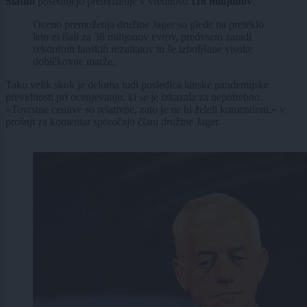
Slatini
posedujejo premoženje v vrednosti
118 milijonov
.
Oceno premoženja družine Jager so glede na preteklo
leto zvišali za 38 milijonov evrov, predvsem zaradi
rekordnih lanskih rezultatov in še izboljšane visoke
dobičkovne marže.
Tako velik skok je deloma tudi posledica lanske pandemijske
previdnosti pri ocenjevanju, ki se je izkazala za nepotrebno.
»Tovrstne cenitve so relativne, zato je ne bi želeli komentirati,« v
prošnji za komentar sporočajo člani družine Jager.