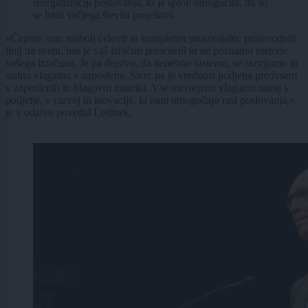
reorganizaciji poslovanja, ki je sploh omogočila, da so
se lotili večjega števila projektov.
»Čeprav smo najbolj celovit in kompleten proizvajalec proizvodnih
linij na svetu, nas je vaš izračun presenetil in ne poznamo metode
vašega izračuna. Je pa dejstvo, da nenehno rastemo, se razvijamo in
stalno vlagamo v zaposlene. Sicer pa je vrednost podjetja predvsem
v zaposlenih in blagovni znamki. Vse ustvarjeno vlagamo nazaj v
podjetje, v razvoj in inovacije, ki nam omogočajo rast poslovanja,«
je v odzivu povedal Ledinek.