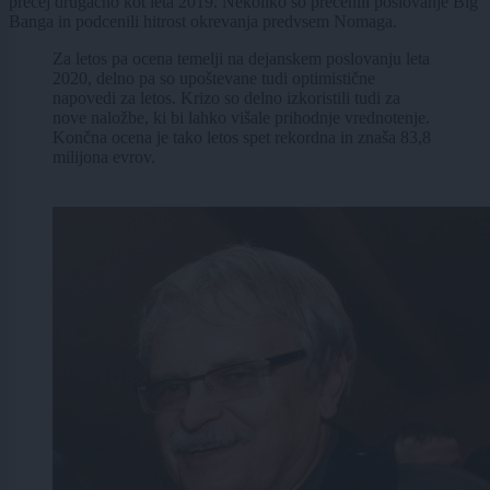
precej drugačno kot leta 2019. Nekoliko so precenili poslovanje Big
Banga in podcenili hitrost okrevanja predvsem Nomaga.
Za letos pa ocena temelji na dejanskem poslovanju leta
2020, delno pa so upoštevane tudi optimistične
napovedi za letos. Krizo so delno izkoristili tudi za
nove naložbe, ki bi lahko višale prihodnje vrednotenje.
Končna ocena je tako letos spet rekordna in znaša 83,8
milijona evrov.