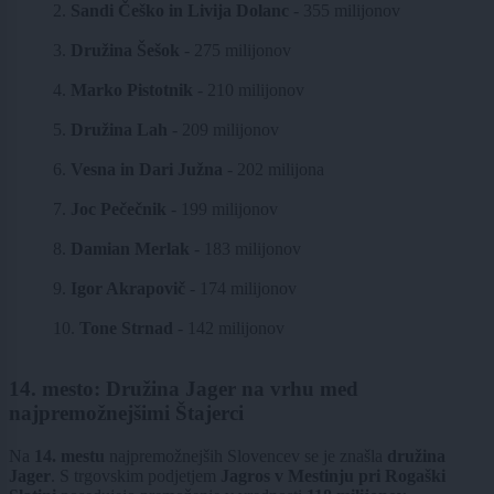
2.
Sandi Češko in Livija Dolanc
- 355 milijonov
3.
Družina Šešok
- 275 milijonov
4.
Marko Pistotnik
- 210 milijonov
5.
Družina Lah
- 209 milijonov
6.
Vesna in Dari Južna
- 202 milijona
7.
Joc Pečečnik
- 199 milijonov
8.
Damian Merlak
- 183 milijonov
9.
Igor Akrapovič
- 174 milijonov
10.
Tone Strnad
- 142 milijonov
14. mesto: Družina Jager na vrhu med
najpremožnejšimi Štajerci
Na
14. mestu
najpremožnejših Slovencev se je znašla
družina
Jager
. S trgovskim podjetjem
Jagros v Mestinju pri Rogaški