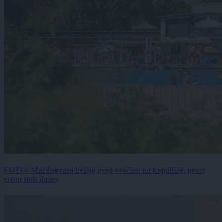
FOTO: Mariborčani bežijo pred vročino na kopališče, prost
vstop tudi danes