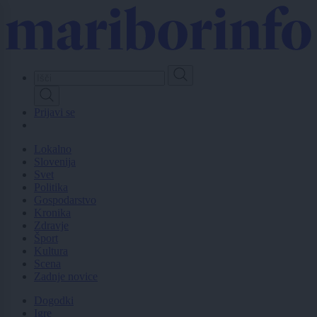
Skip
to
main
content
Prijavi se
Lokalno
Slovenija
Svet
Politika
Gospodarstvo
Kronika
Zdravje
Šport
Kultura
Scena
Zadnje novice
Dogodki
Igre