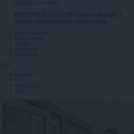
Kronika
|
2 komentarjev
POOSTREN NADZOR: Veliko kolesarjev v
rožicah, nekaj tudi pod vplivom drog
Steklarna Rogaška
Delovna mesta
Ukinitev
Odpuščanje
Odpuščanja
Deli
Facebook
X
WhatsApp
Pošlji