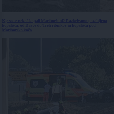
Kje so se nekoč kopali Mariborčani? Razkrivamo pozabljena
kopališča, od Drave do Treh ribnikov in kopališča pod
Mariborsko kočo