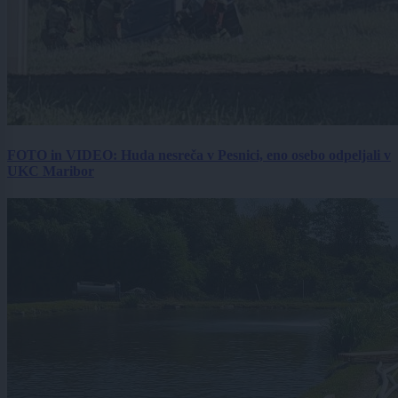
FOTO in VIDEO: Huda nesreča v Pesnici, eno osebo odpeljali v
UKC Maribor