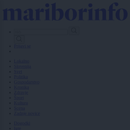
Skip
to
main
content
Prijavi se
Lokalno
Slovenija
Svet
Politika
Gospodarstvo
Kronika
Zdravje
Šport
Kultura
Scena
Zadnje novice
Dogodki
Igre