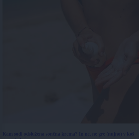
Kam sodi odslužena sončna krema? In ne, ne gre (nujno) v koš