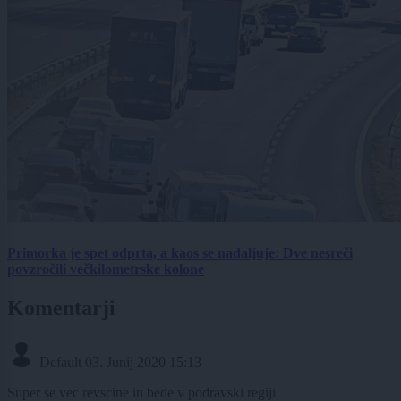
Primorka je spet odprta, a kaos se nadaljuje: Dve nesreči
povzročili večkilometrske kolone
Komentarji
Default
03. Junij 2020 15:13
Super se vec revscine in bede v podravski regiji