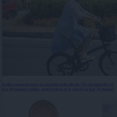
Koliko pomeni senca na mariborskih ulicah? Na isti lokaciji več
kot 20 stopinj razlike, sedež kolesa se je segrel na kar 70 stopinj