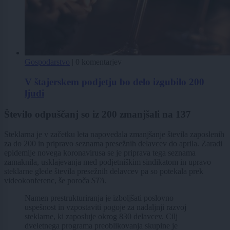
Gospodarstvo
|
0 komentarjev
V štajerskem podjetju bo delo izgubilo 200
ljudi
Število odpuščanj so iz 200 zmanjšali na 137
Steklarna je v začetku leta napovedala zmanjšanje števila zaposlenih
za do 200 in pripravo seznama presežnih delavcev do aprila. Zaradi
epidemije novega koronavirusa se je priprava tega seznama
zamaknila, usklajevanja med podjetniškim sindikatom in upravo
steklarne glede števila presežnih delavcev pa so potekala prek
videokonferenc, še poroča
STA
.
Namen prestrukturiranja je izboljšati poslovno
uspešnost in vzpostaviti pogoje za nadaljnji razvoj
steklarne, ki zaposluje okrog 830 delavcev. Cilj
dveletnega programa preoblikovanja skupine je