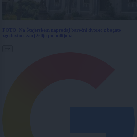
FOTO: Na Štajerskem naprodaj baročni dvorec z bogato
zgodovino, zanj želijo pol milijona