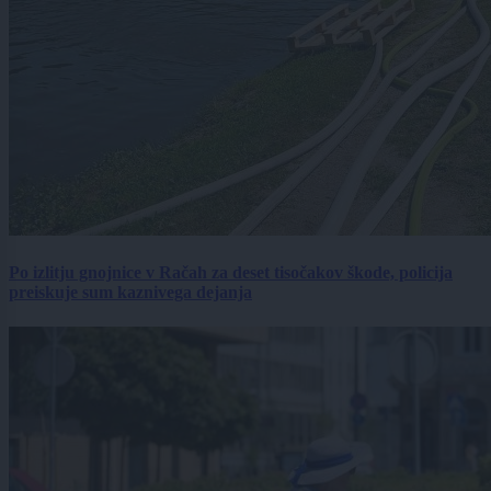
Po izlitju gnojnice v Račah za deset tisočakov škode, policija
preiskuje sum kaznivega dejanja