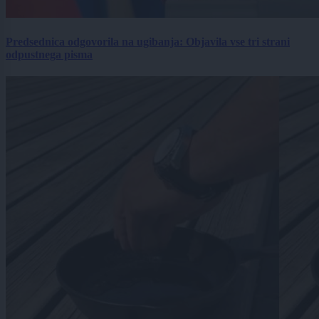
Predsednica odgovorila na ugibanja: Objavila vse tri strani
odpustnega pisma