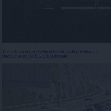
Tole ne bo za oči otrok: Nocoj bo Ptuj gostil provokativni
Queernight, najmlajši vabljeni drugam