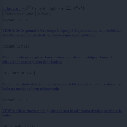
Odgovori
Copy to clipboard
0
0
Zadnje objavljeno
V živo
Scena
5 ur nazaj
VIDEO: Se še spomnite Groznega Gašperja? Štajerska skupina preoblekla
skladbo iz risanke: »Biti drugačen ni nujno nekaj slabega«
Scena
6 ur nazaj
Maribor vabi na razgiban konec tedna z glasbeno nostalgijo, koncerti,
zdravico in ustvarjalnim dogajanjem
Lokalno
6 ur nazaj
Mariborski študenti izdelali povsem nov električni dirkalnik, predstavili ga
bodo na mednarodnem tekmovanju
Scena
7 ur nazaj
VIDEO: Gliste znova v akciji, skrivnostna in odštekana dvojica predstavlja
Gobe
Slovenija
8 ur nazaj