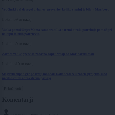
Vročinski val dosegel vrhunec: preverite, koliko stopinj je bilo v Mariboru
Lokalno
9 ur nazaj
Vsaka pomoč šteje: Mama samohranilka s tremi otroki potrebuje pomoč pri
nakupu šolskih potrebščin
Lokalno
9 ur nazaj
Zaradi velike gneče so začasno zaprli vstop na Mariborski otok
Lokalno
10 ur nazaj
Štajerski župan gre po tretji mandat: Dokončati želi začete projekte, med
prednostnimi zdravstvena postaja
Prikaži več
Komentarji