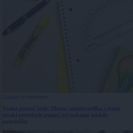
Lokalno
|
0 komentarjev
Vsaka pomoč šteje: Mama samohranilka s tremi
otroki potrebuje pomoč pri nakupu šolskih
potrebščin