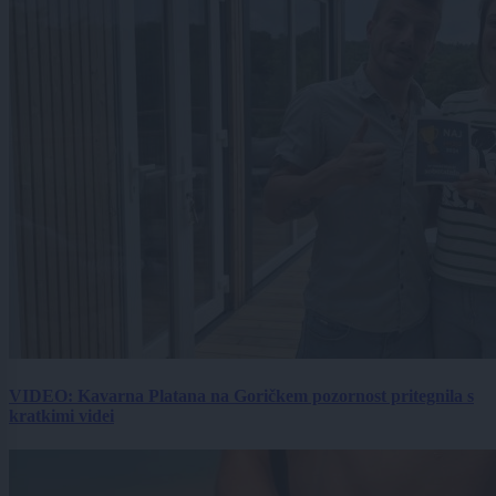
VIDEO: Kavarna Platana na Goričkem pozornost pritegnila s
kratkimi videi