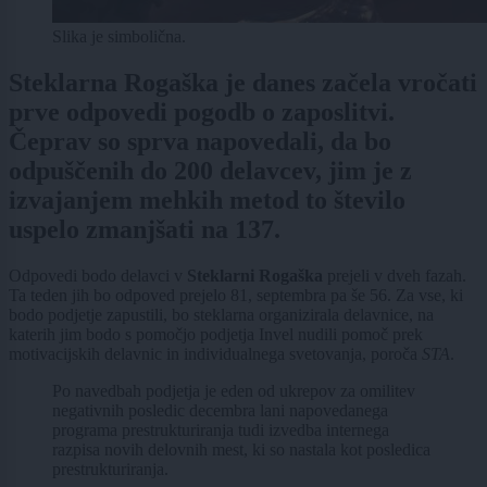
Slika je simbolična.
Steklarna Rogaška je danes začela vročati
prve odpovedi pogodb o zaposlitvi.
Čeprav so sprva napovedali, da bo
odpuščenih do 200 delavcev, jim je z
izvajanjem mehkih metod to število
uspelo zmanjšati na 137.
Odpovedi bodo delavci v
Steklarni Rogaška
prejeli v dveh fazah.
Ta teden jih bo odpoved prejelo 81, septembra pa še 56. Za vse, ki
bodo podjetje zapustili, bo steklarna organizirala delavnice, na
katerih jim bodo s pomočjo podjetja Invel nudili pomoč prek
motivacijskih delavnic in individualnega svetovanja, poroča
STA
.
Po navedbah podjetja je eden od ukrepov za omilitev
negativnih posledic decembra lani napovedanega
programa prestrukturiranja tudi izvedba internega
razpisa novih delovnih mest, ki so nastala kot posledica
prestrukturiranja.