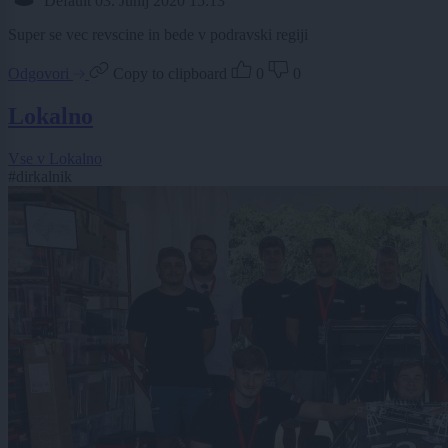
Default
03. Junij 2020 15:13
Super se vec revscine in bede v podravski regiji
Odgovori
Copy to clipboard
0
0
Lokalno
Vse v Lokalno
#dirkalnik