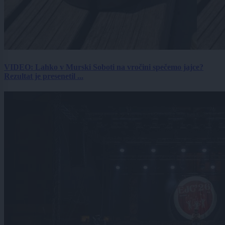
VIDEO: Lahko v Murski Soboti na vročini spečemo jajce?
Rezultat je presenetil ...