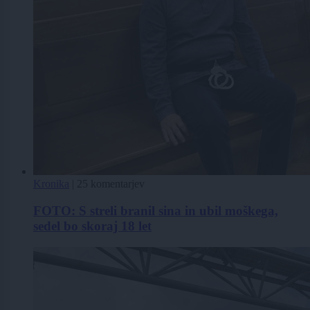
Kronika
|
25 komentarjev
FOTO: S streli branil sina in ubil moškega,
sedel bo skoraj 18 let