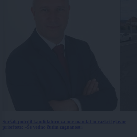
Soršak potrdil kandidaturo za nov mandat in razkril glavne
prioritete: »Še vedno čutim zagnanost«