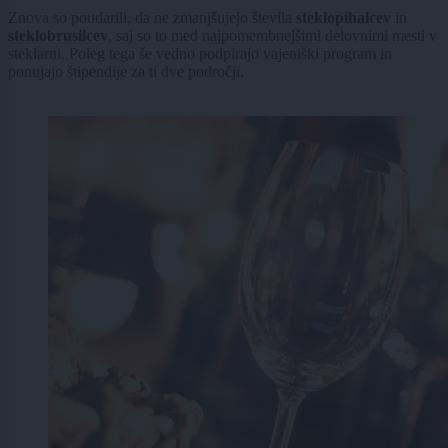
Znova so poudarili, da ne zmanjšujejo števila
steklopihalcev
in
steklobrusilcev
, saj so to med najpomembnejšimi delovnimi mesti v
steklarni. Poleg tega še vedno podpirajo vajeniški program in
ponujajo štipendije za ti dve področji.