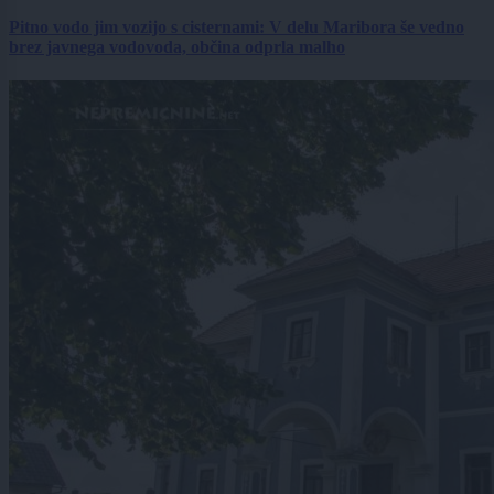
Pitno vodo jim vozijo s cisternami: V delu Maribora še vedno
brez javnega vodovoda, občina odprla malho