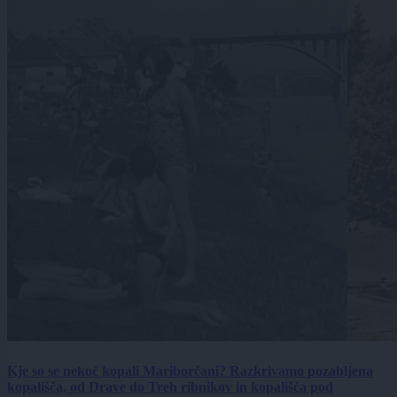
Kje so se nekoč kopali Mariborčani? Razkrivamo pozabljena
kopališča, od Drave do Treh ribnikov in kopališča pod