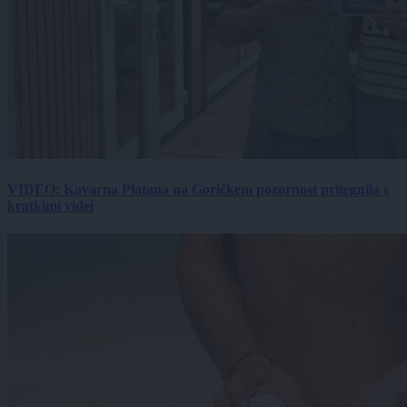
VIDEO: Kavarna Platana na Goričkem pozornost pritegnila s
kratkimi videi