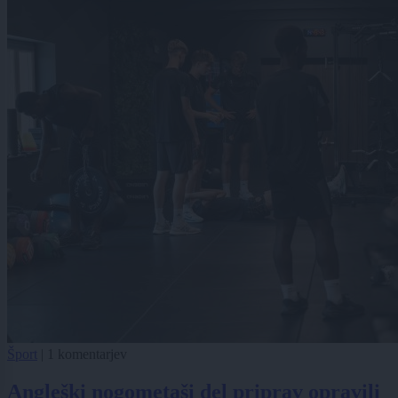
Šport
|
1 komentarjev
Angleški nogometaši del priprav opravili