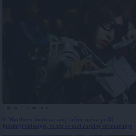
Lokalno
|
1 komentarjev
V Mariboru bodo na svoj račun znova prišli
ljubitelji videoiger, vrača se tudi cosplay tekmovanje