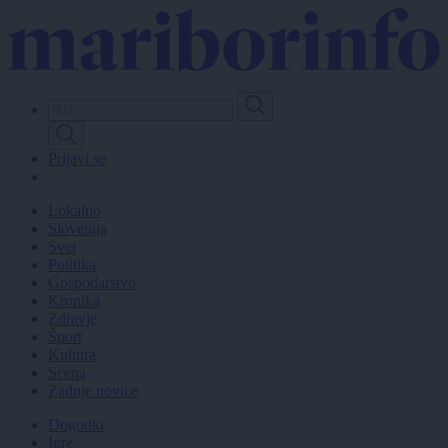
Skip
to
main
content
Prijavi se
Lokalno
Slovenija
Svet
Politika
Gospodarstvo
Kronika
Zdravje
Šport
Kultura
Scena
Zadnje novice
Dogodki
Igre