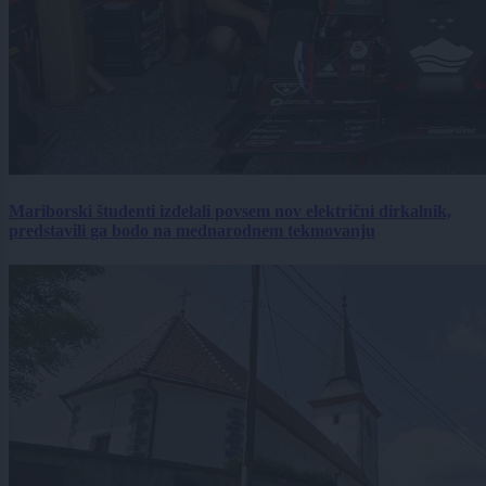
Mariborski študenti izdelali povsem nov električni dirkalnik,
predstavili ga bodo na mednarodnem tekmovanju