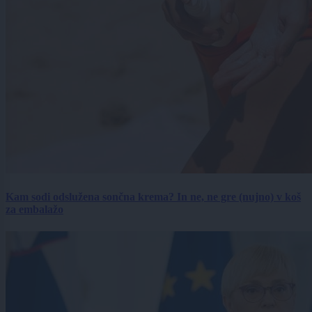
Kam sodi odslužena sončna krema? In ne, ne gre (nujno) v koš
za embalažo