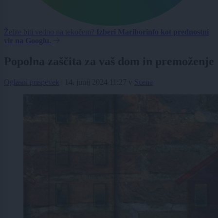
Želite biti vedno na tekočem?
Izberi Mariborinfo kot prednostni
vir na Googlu.
Popolna zaščita za vaš dom in premoženje
Oglasni prispevek
|
14. junij 2024 11:27
v
Scena