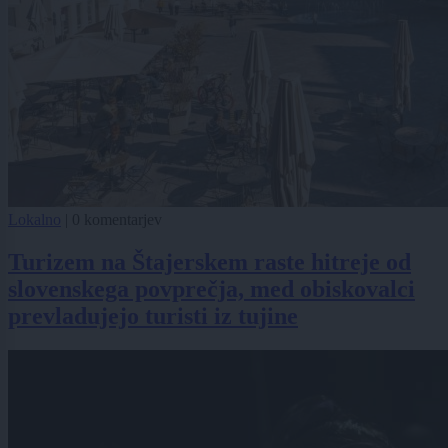
Lokalno
|
0 komentarjev
Turizem na Štajerskem raste hitreje od
slovenskega povprečja, med obiskovalci
prevladujejo turisti iz tujine