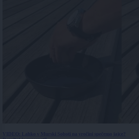
VIDEO: Lahko v Murski Soboti na vročini spečemo jajce?