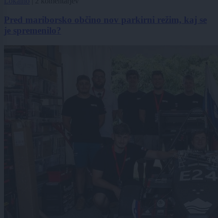
Lokalno
|
2 komentarjev
Pred mariborsko občino nov parkirni režim, kaj se
je spremenilo?