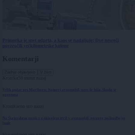
Primorka je spet odprta, a kaos se nadaljuje: Dve nesreči
povzročili večkilometrske kolone
Komentarji
Zadnje objavljeno
V živo
Kronika
58 minut nazaj
Velik požar pri Mariboru: Najprej avtomobil, nato še hiša, škoda je
ogromna
Kronika
eno uro nazaj
Na Štajerskem otrok z e-skirojem trčil v avtomobil, njegove poškodbe so
hude
Slovenija
eno uro nazaj