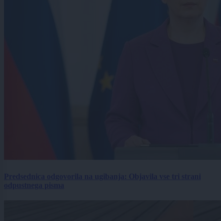
Predsednica odgovorila na ugibanja: Objavila vse tri strani
odpustnega pisma