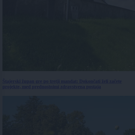
Štajerski župan gre po tretji mandat: Dokončati želi začete
projekte, med prednostnimi zdravstvena postaja