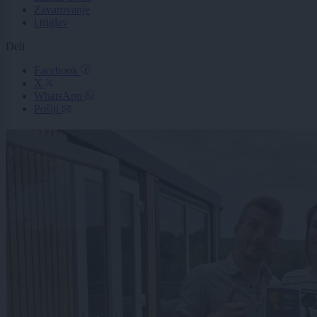
Zavarovanje
i.triglav
Deli
Facebook
X
WhatsApp
Pošlji