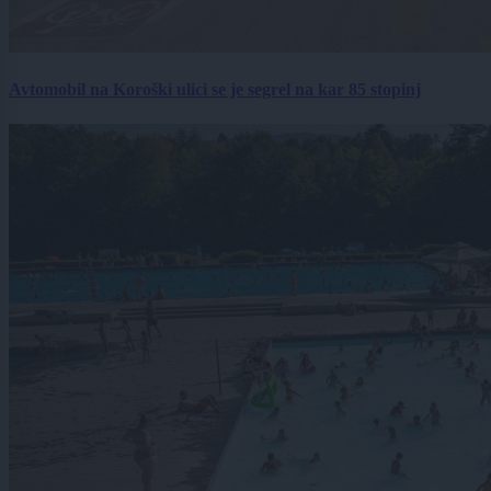
Avtomobil na Koroški ulici se je segrel na kar 85 stopinj