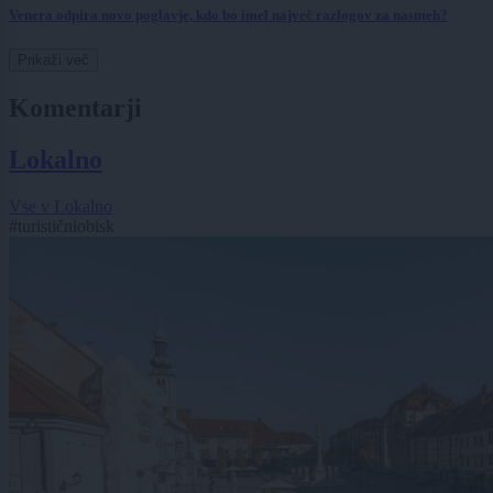
Venera odpira novo poglavje, kdo bo imel največ razlogov za nasmeh?
Prikaži več
Komentarji
Lokalno
Vse v Lokalno
#turističniobisk