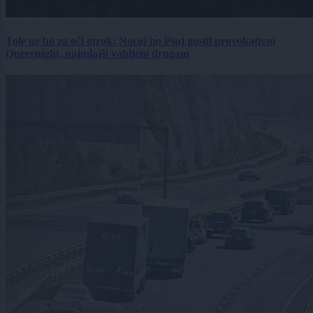
Tole ne bo za oči otrok: Nocoj bo Ptuj gostil provokativni
Queernight, najmlajši vabljeni drugam