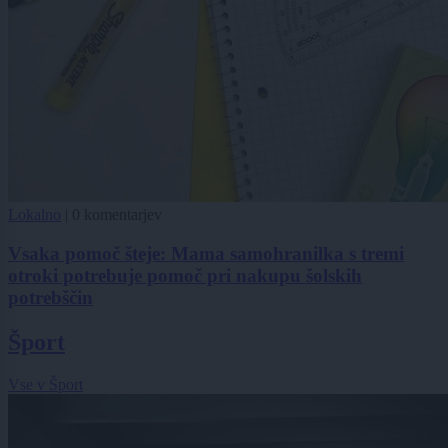
Lokalno
|
0 komentarjev
Vsaka pomoč šteje: Mama samohranilka s tremi
otroki potrebuje pomoč pri nakupu šolskih
potrebščin
Šport
Vse v Šport