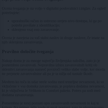
Ocena tveganja je na voljo v digitalni poslovalnici i.triglav. Za ogled
potrebujete:
uporabniški račun in ustrezno urejen nivo dostopa, ki ga po
potrebi povišate z identifikacijo;
sklenjeno vsaj eno zavarovanje.
Ocena je narejena za vaš stalni naslov in druge naslove, če imate na
njih sklenjena zavarovanja.
Pravilno določite tveganja
Nakup doma je za mnoge največja življenjska naložba, zato jo je
pomembno zavarovati. Nepravilna izbira zavarovalnih kritij ob
sklenitvi zavarovanja namreč povzroči veliko slabe volje, ker morda
ne prejmete zavarovalnine ali pa je ta nižja od nastale škode.
Medtem ko toča in udar strele sodita med temeljne nevarnosti, ki so
vključene v vsa domska zavarovanja, je poplava dodatna nevarnost,
ki je vključena le Velikem in Comfort paketu. Potres pa sodi med
dodatna zavarovanja.
Pomembno je torej poznati opis zavarovanih nevarnosti in kaj te
krijejo. Na primer, izliv vode ni enak poplavi, zato ju obravnavamo