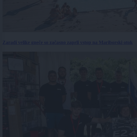
Zaradi velike gneče so začasno zaprli vstop na Mariborski otok