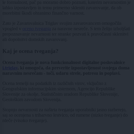
le formalnost, pač pa moramo dobro poznati, katerim nevarnostim je
lahko izpostavljen in temu primerno skleniti zavarovanje, da ob
morebitni škodi ohranimo finančno varnost.
Zato je Zavarovalnica Triglav svojim zavarovancem omogočila
vpogled v
oceno tveganja
za naravne nesreče. S tem želijo izboljšati
prepoznavanje nevarnosti ter stranke pozvati k pravočasni sklenitvi
ali dopolnitvi domskih zavarovanj.
Kaj je ocena tveganja?
Ocena tveganja je nova funkcionalnost digitalne poslovalnice
i.triglav
, ki omogoča, da preverite izpostavljenost svojega doma
naravnim nesrečam - toči, udaru strele, potresu in poplavi.
Ocena temelji na podatkih iz različnih virov, vključno z
Geografskim informacijskim sistemom, Agencijo Republike
Slovenije za okolje, Statističnim uradom Republike Slovenije,
Geološkim zavodom Slovenija.
Stopnjo nevarnosti za našteta tveganja uporabniki jasno razberejo,
saj so ocenjena s tribarvno lestvico, od rumene (nizko tveganje) do
rdeče (visoko tveganje).