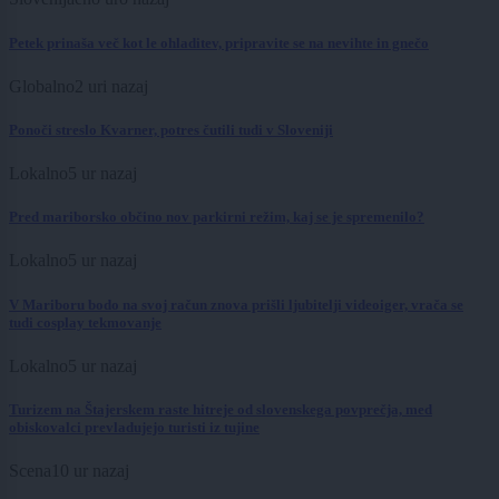
Petek prinaša več kot le ohladitev, pripravite se na nevihte in gnečo
Globalno
2 uri nazaj
Ponoči streslo Kvarner, potres čutili tudi v Sloveniji
Lokalno
5 ur nazaj
Pred mariborsko občino nov parkirni režim, kaj se je spremenilo?
Lokalno
5 ur nazaj
V Mariboru bodo na svoj račun znova prišli ljubitelji videoiger, vrača se
tudi cosplay tekmovanje
Lokalno
5 ur nazaj
Turizem na Štajerskem raste hitreje od slovenskega povprečja, med
obiskovalci prevladujejo turisti iz tujine
Scena
10 ur nazaj