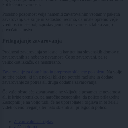
kot ločeni nevarnosti.
Posebno pozornost velja nameniti zavarovalnim vsotam v paketih
zavarovanj. Če kritje ni zadostno, recimo, da imate opremo višje
vrednosti in ste bolj izpostavljeni neki nevarnosti, lahko zanjo
povečate jamstvo.
Prilagajanje zavarovanja
Prednosti zavarovanja so jasne, a kar tretjina slovenskih domov ni
zavarovanih za nobeno nevarnost. Če so zavarovani, pa se
velikokrat izkaže, da neustrezno.
Zavarovanje za dom hitro in preprosto sklenete po spletu
. Na voljo
so trije paketi, ki jih z nekaj kliki po potrebi razširite in dodate
zavarovanje za potres ali druga dodatna zavarovanja.
Če vaše obstoječe zavarovanje ne vključuje posamezne nevarnosti
ali je kritje prenizko, pa naročite zastopnika, da polico prilagodite.
Zastopnik je na voljo tudi, če ne uporabljate i.triglava in bi želeli
videti oceno tveganja ter nato skleniti ali prilagoditi polico.
Zavarovalnica Triglav
zaščita doma