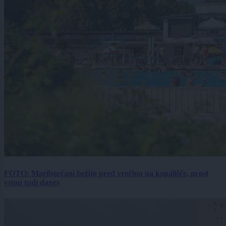
FOTO: Mariborčani bežijo pred vročino na kopališče, prost
vstop tudi danes