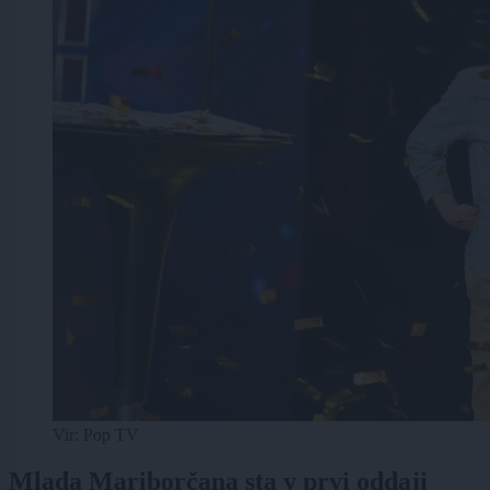
Vir: Pop TV
Mlada Mariborčana sta v prvi oddaji