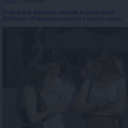
Lokalno
|
0 komentarjev
Poslovil se je dolgoletni odvetnik in častni občan
Maribora: »Pomembno prispeval k razvoju mesta«