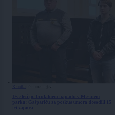
Kronika
|
9 komentarjev
Dve leti po brutalnem napadu v Mestnem
parku: Gašpariču za poskus umora dosodili 15
let zapora