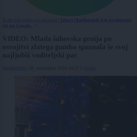
Želite biti vedno na tekočem?
Izberi Mariborinfo kot prednostni
vir na Googlu.
VIDEO: Mlada šahovska genija po
osvojitvi zlatega gumba spoznala še svoj
najljubši voditeljski par
Mariborinfo
|
30. september 2024 18:37
v
Scena