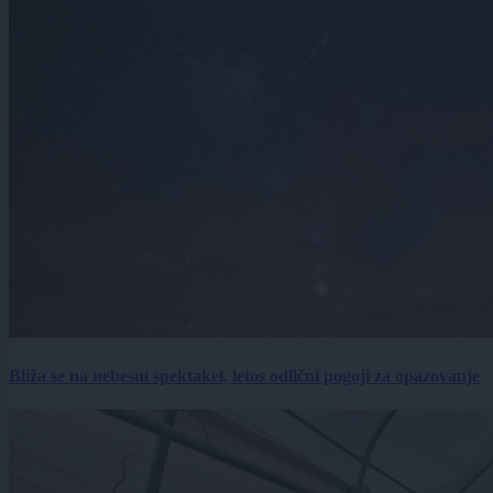
Bliža se na nebesni spektakel, letos odlični pogoji za opazovanje