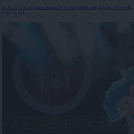
FOTO: V soboškem mestnem parku podrli več dreves. Preverili
smo, zakaj