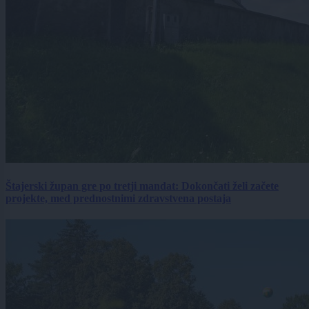
Štajerski župan gre po tretji mandat: Dokončati želi začete
projekte, med prednostnimi zdravstvena postaja