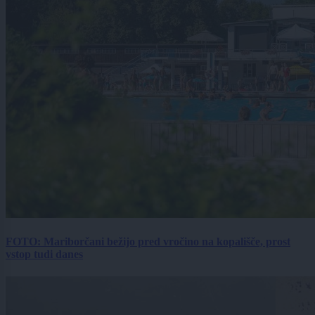
FOTO: Mariborčani bežijo pred vročino na kopališče, prost
vstop tudi danes