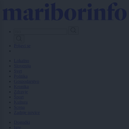
Skip
to
main
content
Prijavi se
Lokalno
Slovenija
Svet
Politika
Gospodarstvo
Kronika
Zdravje
Šport
Kultura
Scena
Zadnje novice
Dogodki
Igre