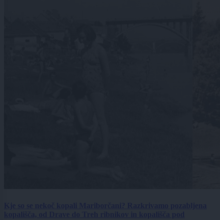
Kje so se nekoč kopali Mariborčani? Razkrivamo pozabljena
kopališča, od Drave do Treh ribnikov in kopališča pod