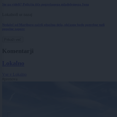
Ste ga videli? Policija išče pogrešanega mladoletnega Jona
Lokalno
8 ur nazaj
Nedaleč od Maribora začeli obsežna dela, občasno bodo potrebne tudi
popolne zapore
Prikaži več
Komentarji
Lokalno
Vse v Lokalno
#prenova