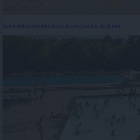
Avtomobil na Koroški ulici se je segrel na kar 85 stopinj