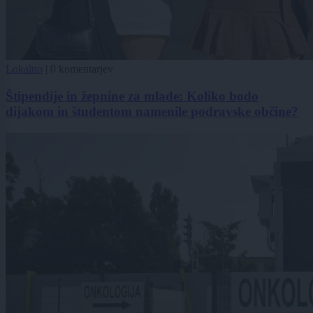
Lokalno
|
0 komentarjev
Štipendije in žepnine za mlade: Koliko bodo
dijakom in študentom namenile podravske občine?