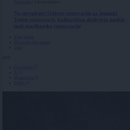
Slovenija
|
0 komentarjev
Ne spreglejte! Odprte rezervacije za jesenski
Teden restavracij, kulinarična doživetja nudijo
tudi mariborske restavracije
Zlati gumb
Slovenija ima talent
24ur
Deli
Facebook
X
WhatsApp
Pošlji