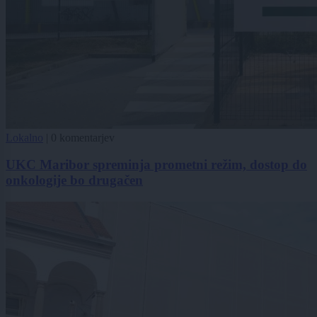
Lokalno
|
0 komentarjev
UKC Maribor spreminja prometni režim, dostop do
onkologije bo drugačen