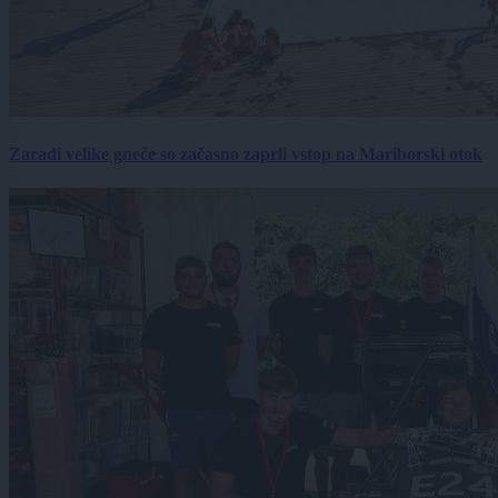
Zaradi velike gneče so začasno zaprli vstop na Mariborski otok