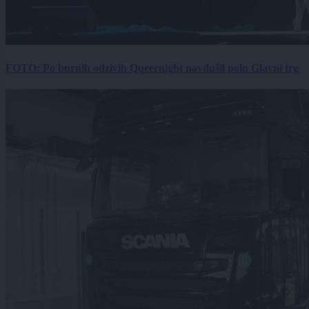
FOTO: Po burnih odzivih Queernight navdušil poln Glavni trg