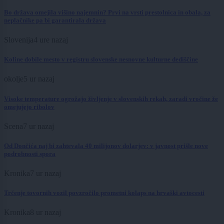
Bo država omejila višino najemnin? Prvi na vrsti prestolnica in obala, za
neplačnike pa bi garantirala država
Slovenija
4 ure nazaj
Koline dobile mesto v registru slovenske nesnovne kulturne dediščine
okolje
5 ur nazaj
Visoke temperature ogrožajo življenje v slovenskih rekah, zaradi vročine že
omejujejo ribolov
Scena
7 ur nazaj
Od Dončića naj bi zahtevala 40 milijonov dolarjev: v javnost prišle nove
podrobnosti spora
Kronika
7 ur nazaj
Trčenje tovornih vozil povzročilo prometni kolaps na hrvaški avtocesti
Kronika
8 ur nazaj