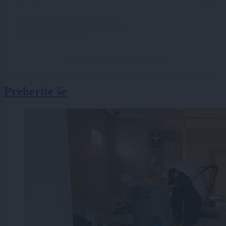
A post shared by 24UR (@24ur)
Preberite še