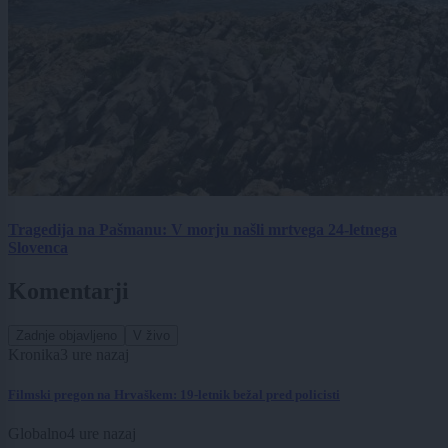
Tragedija na Pašmanu: V morju našli mrtvega 24-letnega
Slovenca
Komentarji
Zadnje objavljeno
V živo
Kronika
3 ure nazaj
Filmski pregon na Hrvaškem: 19-letnik bežal pred policisti
Globalno
4 ure nazaj