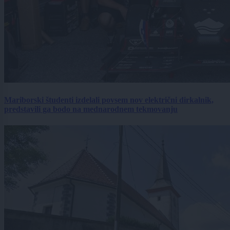
Mariborski študenti izdelali povsem nov električni dirkalnik,
predstavili ga bodo na mednarodnem tekmovanju