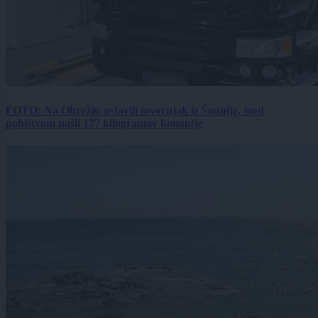
FOTO: Na Obrežju ustavili tovornjak iz Španije, med
pohištvom našli 177 kilogramov konoplje