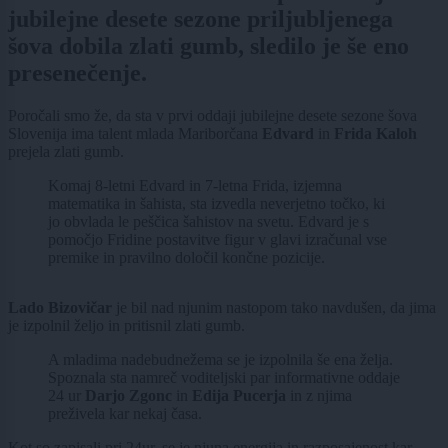
jubilejne desete sezone priljubljenega
šova dobila zlati gumb, sledilo je še eno
presenečenje.
Poročali smo že, da sta v prvi oddaji jubilejne desete sezone šova
Slovenija ima talent mlada Mariborčana
Edvard
in
Frida Kaloh
prejela zlati gumb.
Komaj 8-letni Edvard in 7-letna Frida, izjemna
matematika in šahista, sta izvedla neverjetno točko, ki
jo obvlada le peščica šahistov na svetu. Edvard je s
pomočjo Fridine postavitve figur v glavi izračunal vse
premike in pravilno določil končne pozicije.
Lado Bizovičar
je bil nad njunim nastopom tako navdušen, da jima
je izpolnil željo in pritisnil zlati gumb.
A mladima nadebudnežema se je izpolnila še ena želja.
Spoznala sta namreč voditeljski par informativne oddaje
24 ur
Darjo Zgonc
in
Edija Pucerja
in z njima
preživela kar nekaj časa.
Kot so zapisali pri 24ur, se je njuna energija in razposajenost kar