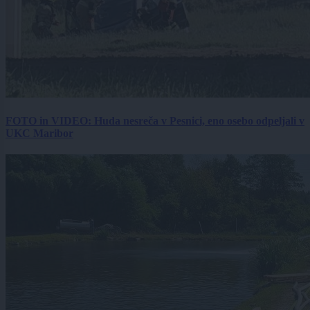
FOTO in VIDEO: Huda nesreča v Pesnici, eno osebo odpeljali v
UKC Maribor