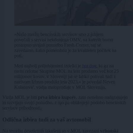
»Našo mrežo bencinskih servisov smo z julijem
povečali s servisi nekdanjega OMV, na katerih bomo
postopno uvajali ponudbo Fresh Corner, saj se
zavedamo, kako pomembna je za kvaliteten počitek na
poti.
Med najbolj priljubljenimi izdelki je
hot dog
, ki ga na
ravni celotne Skupine MOL na leto prodamo več kot 25
milijonov kosov, v Sloveniji pa se lahko pohvali tudi z
nazivom Izbran produkt leta 2023,« je povedal Neven
Kolanović, vodja maloprodaje v MOL Slovenija.
Vizija MOL je biti
prva izbira kupcev
, zato nenehno nadgrajujejo
in razvijajo svojo ponudbo, z njo pa oblikujejo podobo bencinskih
servisov prihodnosti.
Odlična izbira tudi za vaš avtomobil
Na temelju desetletnih izkušenj so v MOL zavezani
vrhunski