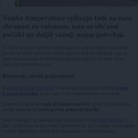
Visoke temperature vplivajo tudi na našo
zbranost za volanom, zato so občasni
počitki na daljši vožnji nujno potrebni.
V MOL poznajo potrebe svojih kupcev, zato so njihovi bencinski
servisi ne samo mesta za točenje goriva, ampak tudi kraji, kjer si
lahko posameznik ali družina kvalitetno odpočije in nato varno
nadaljuje predvideno pot.
Bencinski servisi prihodnosti
Vsi
bencinski servisi MOL
v Sloveniji vključujejo odlično
Fresh
Corner ponudbo
, ki je v prvi vrsti osredotočena na svežino.
Gostom so na voljo
topli ali hladni sendviči
, sproti pripravljeni iz
svežih sestavin ter
sveže pečeni pekovski izdelki
.
Svežo energijo za nadaljevanje poti zagotovi tudi
odlična kava
v
baru ali kava za na pot, katere posebnost je, da je vedno pripravljena
s sveže mleto kavo in po želji obogatena s svežim mlekom.