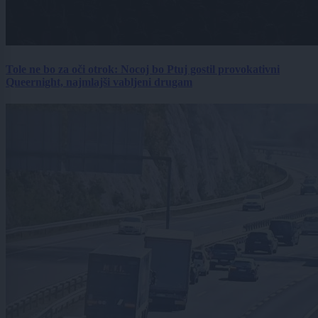
Tole ne bo za oči otrok: Nocoj bo Ptuj gostil provokativni
Queernight, najmlajši vabljeni drugam