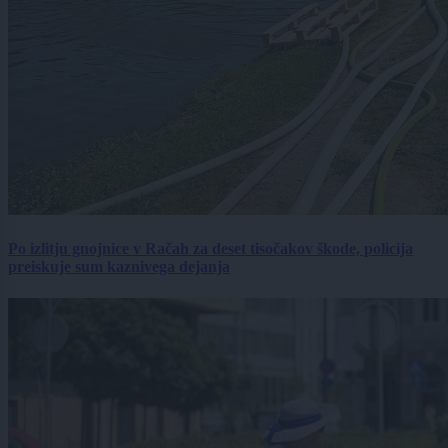
Po izlitju gnojnice v Račah za deset tisočakov škode, policija
preiskuje sum kaznivega dejanja