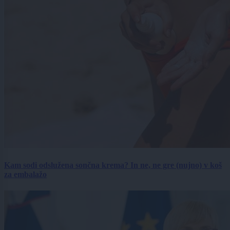
Kam sodi odslužena sončna krema? In ne, ne gre (nujno) v koš
za embalažo