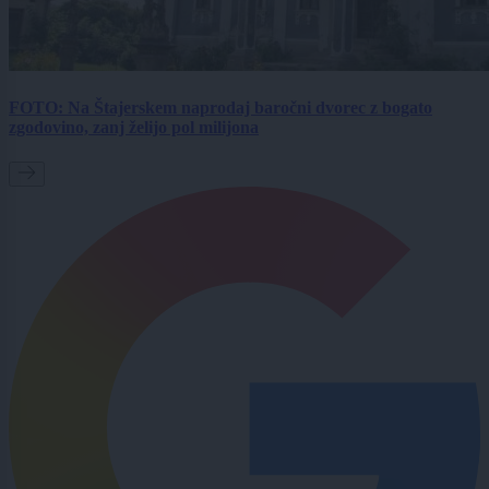
FOTO: Na Štajerskem naprodaj baročni dvorec z bogato
zgodovino, zanj želijo pol milijona