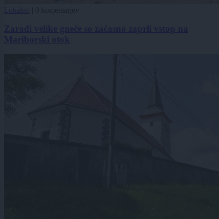
Lokalno
|
0 komentarjev
Zaradi velike gneče so začasno zaprli vstop na
Mariborski otok