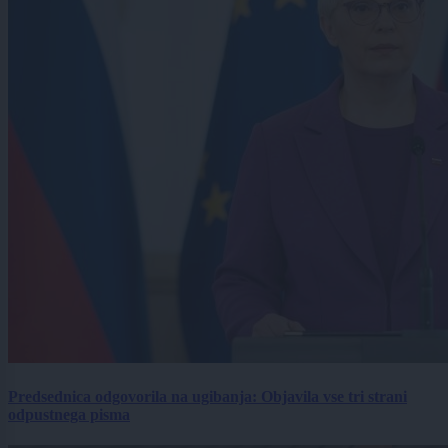
Predsednica odgovorila na ugibanja: Objavila vse tri strani
odpustnega pisma