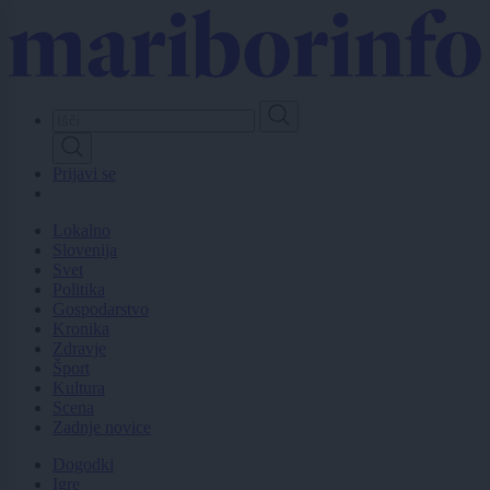
Skip
to
main
content
Prijavi se
Lokalno
Slovenija
Svet
Politika
Gospodarstvo
Kronika
Zdravje
Šport
Kultura
Scena
Zadnje novice
Dogodki
Igre