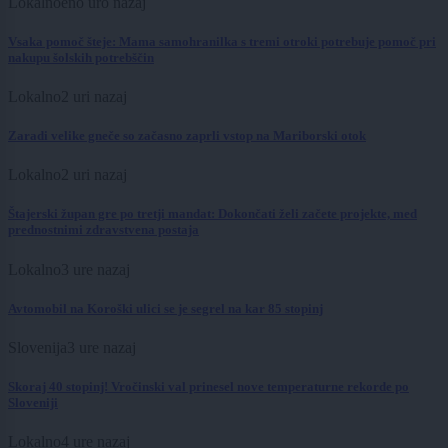
Lokalno
eno uro nazaj
Vsaka pomoč šteje: Mama samohranilka s tremi otroki potrebuje pomoč pri
nakupu šolskih potrebščin
Lokalno
2 uri nazaj
Zaradi velike gneče so začasno zaprli vstop na Mariborski otok
Lokalno
2 uri nazaj
Štajerski župan gre po tretji mandat: Dokončati želi začete projekte, med
prednostnimi zdravstvena postaja
Lokalno
3 ure nazaj
Avtomobil na Koroški ulici se je segrel na kar 85 stopinj
Slovenija
3 ure nazaj
Skoraj 40 stopinj! Vročinski val prinesel nove temperaturne rekorde po
Sloveniji
Lokalno
4 ure nazaj