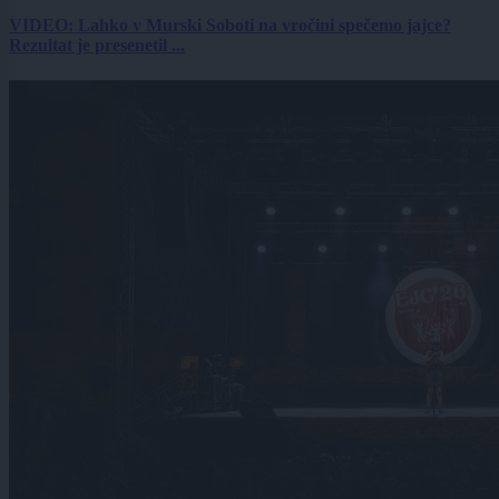
VIDEO: Lahko v Murski Soboti na vročini spečemo jajce?
Rezultat je presenetil ...