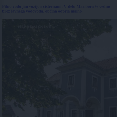
Pitno vodo jim vozijo s cisternami: V delu Maribora še vedno
brez javnega vodovoda, občina odprla malho