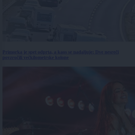
Primorka je spet odprta, a kaos se nadaljuje: Dve nesreči
povzročili večkilometrske kolone