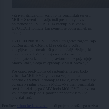
»Zraven standardnih goriv so na bencinskih servisih
MOL v Sloveniji na voljo tudi premium goriva,
poimenovana EVO Plus. Ta vsebujejo še več MOL
EVOTECH formule, kar pomeni še boljši učinek na
motorje.
EVO 100 Plus in EVO Diesel Plus goriva zagotavljajo
odličen učinek čiščenja, ki se odraža v boljši
zmogljivosti, optimalnejši porabi in daljši življenjski
dobi motorja. EVO Plus goriva lahko vedno
uporabljate za kateri koli tip avtomobila,« pojasnjuje
Marko Janža, vodja veleprodaje v MOL Slovenija.
Postopno, predvidoma od septembra naprej, bodo
vrhunska MOL EVO goriva na voljo tudi na
bencinskih v mreži nekdanjega OMV, katerih lastnik je
od začetka julija Skupina MOL. »Na vseh bencinskih
servisih nekdanjega OMV bodo MOL EVO goriva na
voljo najkasneje od 1. januarja prihodnje leto,« je
povedal Janža.
Potrditev
vrhunske kakovosti
je tudi prejem prestižnega naziva