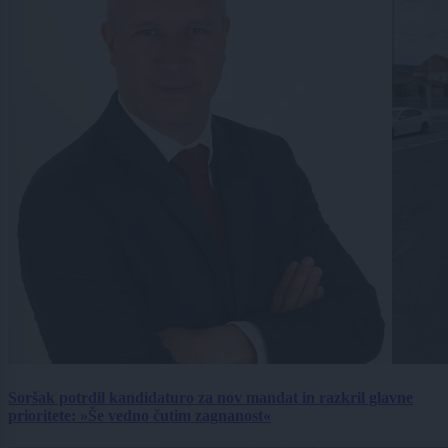
Soršak potrdil kandidaturo za nov mandat in razkril glavne
prioritete: »Še vedno čutim zagnanost«