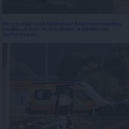
Kje so se nekoč kopali Mariborčani? Razkrivamo pozabljena
kopališča, od Drave do Treh ribnikov in kopališča pod
Mariborsko kočo