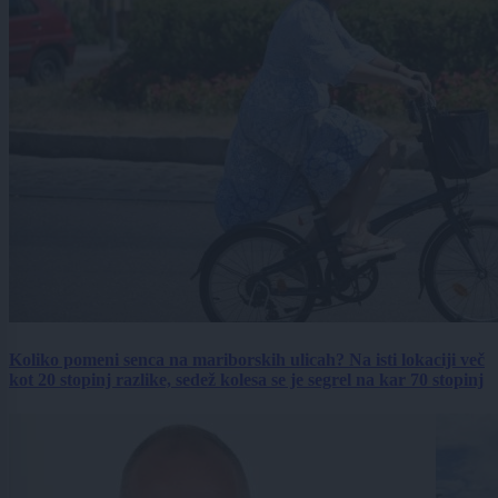
Koliko pomeni senca na mariborskih ulicah? Na isti lokaciji več
kot 20 stopinj razlike, sedež kolesa se je segrel na kar 70 stopinj