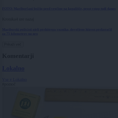
FOTO: Mariborčani bežijo pred vročino na kopališče, prost vstop tudi danes
Kronika
4 ure nazaj
Mariborski policisti ujeli prehitrega voznika, dovoljeno hitrost prekoračil
za 75 kilometrov na uro
Prikaži več
Komentarji
Lokalno
Vse v Lokalno
#pomoč