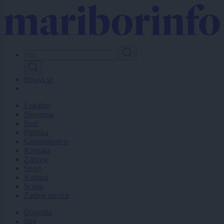
Skip
to
main
content
Prijavi se
Lokalno
Slovenija
Svet
Politika
Gospodarstvo
Kronika
Zdravje
Šport
Kultura
Scena
Zadnje novice
Dogodki
Igre