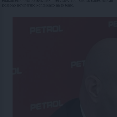
enakomerno oskrbo bencinskih servisov. Tudi zato so danes sklicali
posebno novinarsko konferenco na to temo.