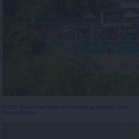
FOTO: Mariborčani bežijo pred vročino na kopališče, prost
vstop tudi danes