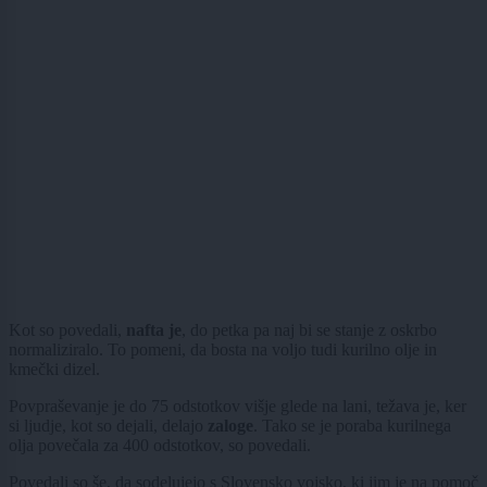
Kot so povedali,
nafta je
, do petka pa naj bi se stanje z oskrbo
normaliziralo. To pomeni, da bosta na voljo tudi kurilno olje in
kmečki dizel.
Povpraševanje je do 75 odstotkov višje glede na lani, težava je, ker
si ljudje, kot so dejali, delajo
zaloge
. Tako se je poraba kurilnega
olja povečala za 400 odstotkov, so povedali.
Povedali so še, da sodelujejo s Slovensko vojsko, ki jim je na pomoč