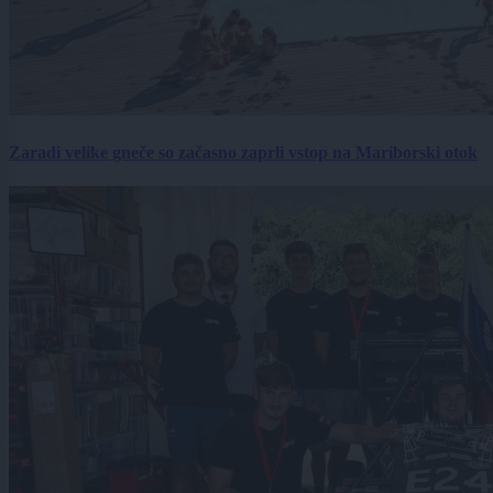
Zaradi velike gneče so začasno zaprli vstop na Mariborski otok