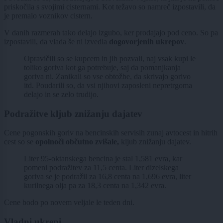
priskočila s svojimi cisternami. Kot težavo so namreč izpostavili, da
je premalo voznikov cistern.
V danih razmerah tako delajo izgubo, ker prodajajo pod ceno. So pa
izpostavili, da vlada še ni izvedla
dogovorjenih
ukrepov
.
Opravičili so se kupcem in jih pozvali, naj vsak kupi le
toliko goriva kot ga potrebuje, saj da pomanjkanja
goriva ni. Zanikali so vse obtožbe, da skrivajo gorivo
itd. Poudarili so, da vsi njihovi zaposleni nepretrgoma
delajo in se zelo trudijo.
Podražitve kljub znižanju dajatev
Cene pogonskih goriv na bencinskih servisih zunaj avtocest in hitrih
cest so se
opolnoči občutno zvišale,
kljub znižanju dajatev.
Liter 95-oktanskega bencina je stal 1,581 evra, kar
pomeni podražitev za 11,5 centa. Liter dizelskega
goriva se je podražil za 16,8 centa na 1,696 evra, liter
kurilnega olja pa za 18,3 centa na 1,342 evra.
Cene bodo po novem veljale le teden dni.
Vladni ukrepi