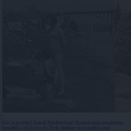
Kje so se nekoč kopali Mariborčani? Razkrivamo pozabljena
kopališča, od Drave do Treh ribnikov in kopališča pod