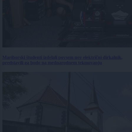
Mariborski študenti izdelali povsem nov električni dirkalnik,
predstavili ga bodo na mednarodnem tekmovanju