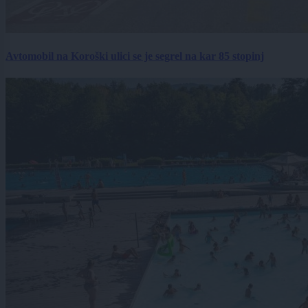
Avtomobil na Koroški ulici se je segrel na kar 85 stopinj