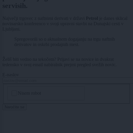
servisih.
Največji trgovec z naftnimi derivati v državi
Petrol
je danes sklical
novinarsko konferenco v svoji upravni stavbi na Dunajski cesti v
Ljubljani.
Spregovorili so o aktualnem dogajanju na trgu naftnih
derivatov in oskrbi prodajnih mest.
Želiš biti vedno na tekočem? Prijavi se na novice in dvakrat
tedensko v svoj email nabiralnik prejmi pregled svežih novic.
E-naslov
CAPTCHA
Nisem robot
Naročite se