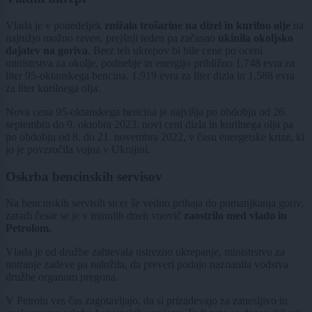
Vlada je v ponedeljek
znižala trošarine na dizel in kurilno olje
na
najnižjo možno raven, prejšnji teden pa začasno
ukinila okoljsko
dajatev na goriva
. Brez teh ukrepov bi bile cene po oceni
ministrstva za okolje, podnebje in energijo približno 1,748 evra za
liter 95-oktanskega bencina, 1,919 evra za liter dizla in 1,588 evra
za liter kurilnega olja.
Nova cena 95-oktanskega bencina je najvišja po obdobju od 26.
septembra do 9. oktobra 2023, novi ceni dizla in kurilnega olja pa
po obdobju od 8. do 21. novembra 2022, v času energetske krize, ki
jo je povzročila vojna v Ukrajini.
Oskrba bencinskih servisov
Na bencinskih servisih sicer še vedno prihaja do pomanjkanja goriv,
zaradi česar se je v minulih dneh vnovič
zaostrilo med vlado in
Petrolom.
Vlada je od družbe zahtevala ustrezno ukrepanje, ministrstvu za
notranje zadeve pa naložila, da preveri podajo naznanila vodstva
družbe organom pregona.
V Petrolu ves čas zagotavljajo, da si prizadevajo za zanesljivo in