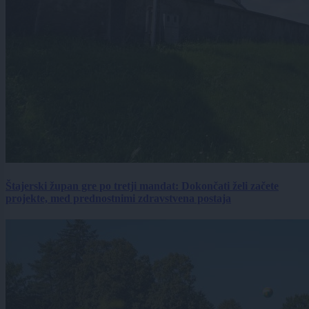
Štajerski župan gre po tretji mandat: Dokončati želi začete
projekte, med prednostnimi zdravstvena postaja