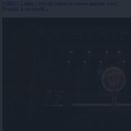
VIDEO: Lahko v Murski Soboti na vročini spečemo jajce?
Rezultat je presenetil ...