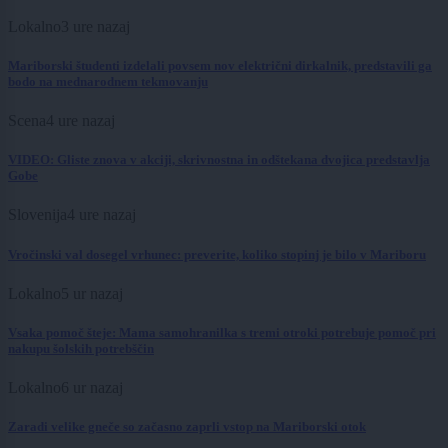
Lokalno
3 ure nazaj
Mariborski študenti izdelali povsem nov električni dirkalnik, predstavili ga
bodo na mednarodnem tekmovanju
Scena
4 ure nazaj
VIDEO: Gliste znova v akciji, skrivnostna in odštekana dvojica predstavlja
Gobe
Slovenija
4 ure nazaj
Vročinski val dosegel vrhunec: preverite, koliko stopinj je bilo v Mariboru
Lokalno
5 ur nazaj
Vsaka pomoč šteje: Mama samohranilka s tremi otroki potrebuje pomoč pri
nakupu šolskih potrebščin
Lokalno
6 ur nazaj
Zaradi velike gneče so začasno zaprli vstop na Mariborski otok