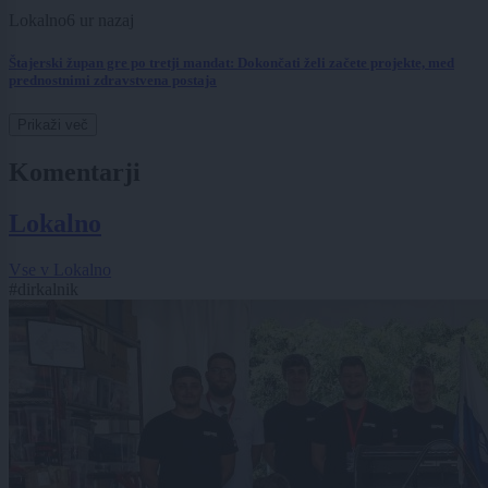
Lokalno
6 ur nazaj
Štajerski župan gre po tretji mandat: Dokončati želi začete projekte, med
prednostnimi zdravstvena postaja
Prikaži več
Komentarji
Lokalno
Vse v Lokalno
#dirkalnik