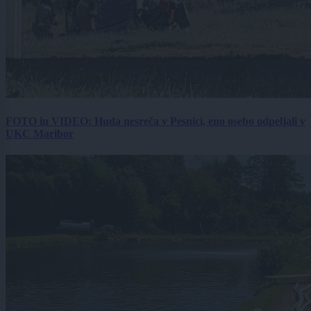
FOTO in VIDEO: Huda nesreča v Pesnici, eno osebo odpeljali v
UKC Maribor