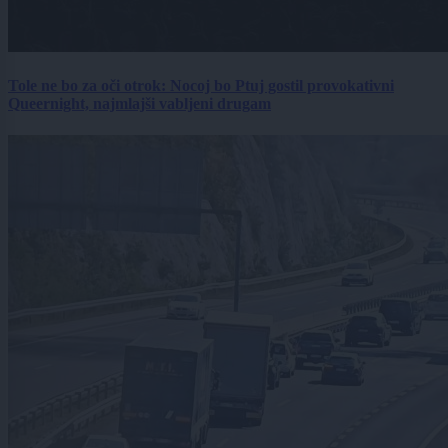
Tole ne bo za oči otrok: Nocoj bo Ptuj gostil provokativni
Queernight, najmlajši vabljeni drugam