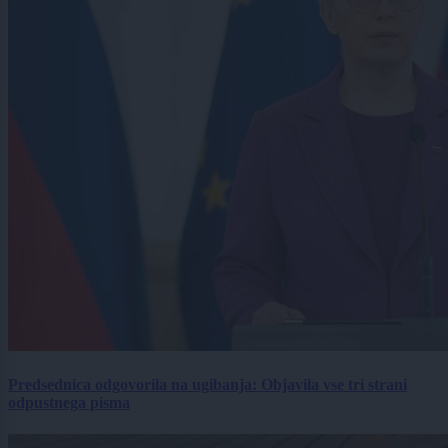
Predsednica odgovorila na ugibanja: Objavila vse tri strani
odpustnega pisma