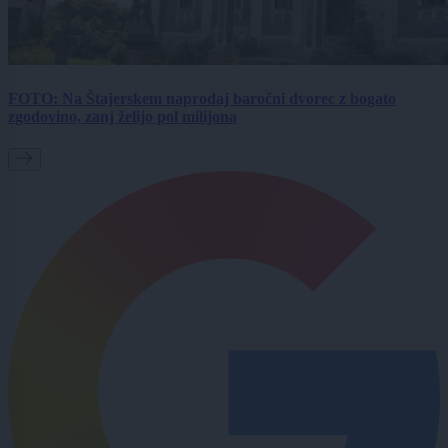
FOTO: Na Štajerskem naprodaj baročni dvorec z bogato
zgodovino, zanj želijo pol milijona