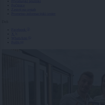
Prvomajski prazniki
Počitnice
Zastoji na cestah
Prometno informacijski center
Deli
Facebook
X
WhatsApp
Pošlji