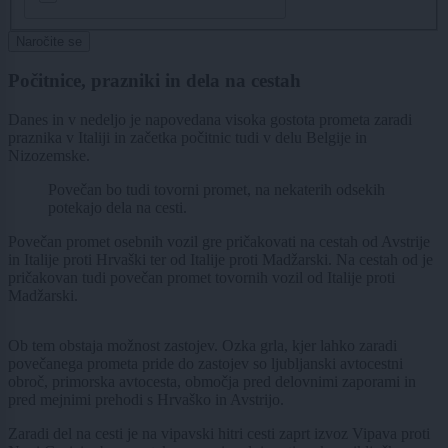
Naročite se
Počitnice, prazniki in dela na cestah
Danes in v nedeljo je napovedana visoka gostota prometa zaradi
praznika v Italiji in začetka počitnic tudi v delu Belgije in
Nizozemske.
Povečan bo tudi tovorni promet, na nekaterih odsekih
potekajo dela na cesti.
Povečan promet osebnih vozil gre pričakovati na cestah od Avstrije
in Italije proti Hrvaški ter od Italije proti Madžarski. Na cestah od je
pričakovan tudi povečan promet tovornih vozil od Italije proti
Madžarski.
Ob tem obstaja možnost zastojev. Ozka grla, kjer lahko zaradi
povečanega prometa pride do zastojev so ljubljanski avtocestni
obroč, primorska avtocesta, območja pred delovnimi zaporami in
pred mejnimi prehodi s Hrvaško in Avstrijo.
Zaradi del na cesti je na vipavski hitri cesti zaprt izvoz Vipava proti