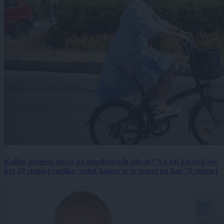
Koliko pomeni senca na mariborskih ulicah? Na isti lokaciji več
kot 20 stopinj razlike, sedež kolesa se je segrel na kar 70 stopinj