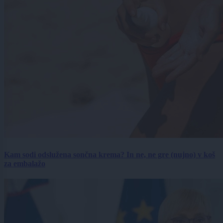
Kam sodi odslužena sončna krema? In ne, ne gre (nujno) v koš
za embalažo