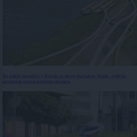
Po izlitju gnojnice v Račah za deset tisočakov škode, policija
preiskuje sum kaznivega dejanja