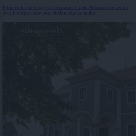
Pitno vodo jim vozijo s cisternami: V delu Maribora še vedno
brez javnega vodovoda, občina odprla malho