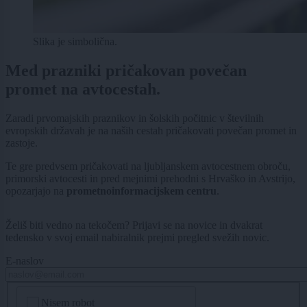
Slika je simbolična.
Med prazniki pričakovan povečan
promet na avtocestah.
Zaradi prvomajskih praznikov in šolskih počitnic v številnih
evropskih državah je na naših cestah pričakovati povečan promet in
zastoje.
Te gre predvsem pričakovati na ljubljanskem avtocestnem obroču,
primorski avtocesti in pred mejnimi prehodni s Hrvaško in Avstrijo,
opozarjajo na
prometnoinformacijskem centru
.
Želiš biti vedno na tekočem? Prijavi se na novice in dvakrat
tedensko v svoj email nabiralnik prejmi pregled svežih novic.
E-naslov
CAPTCHA
Nisem robot