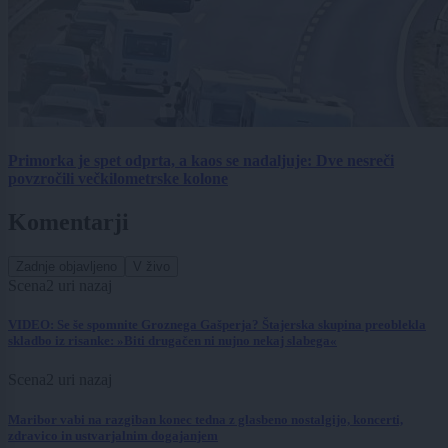
Primorka je spet odprta, a kaos se nadaljuje: Dve nesreči
povzročili večkilometrske kolone
Komentarji
Zadnje objavljeno
V živo
Scena
2 uri nazaj
VIDEO: Se še spomnite Groznega Gašperja? Štajerska skupina preoblekla
skladbo iz risanke: »Biti drugačen ni nujno nekaj slabega«
Scena
2 uri nazaj
Maribor vabi na razgiban konec tedna z glasbeno nostalgijo, koncerti,
zdravico in ustvarjalnim dogajanjem