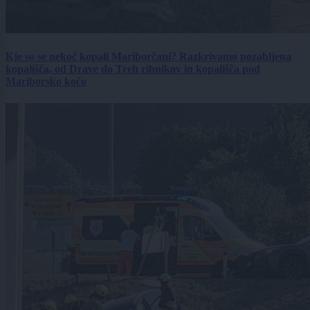
Kje so se nekoč kopali Mariborčani? Razkrivamo pozabljena
kopališča, od Drave do Treh ribnikov in kopališča pod
Mariborsko kočo