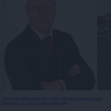
Soršak potrdil kandidaturo za nov mandat in razkril glavne
prioritete: »Še vedno čutim zagnanost«