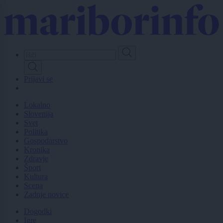
Skip
to
main
content
Prijavi se
Lokalno
Slovenija
Svet
Politika
Gospodarstvo
Kronika
Zdravje
Šport
Kultura
Scena
Zadnje novice
Dogodki
Igre