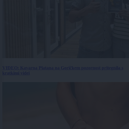
VIDEO: Kavarna Platana na Goričkem pozornost pritegnila s
kratkimi videi