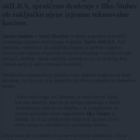
skILKA, sproščeno druženje z Ilko Štuhec
ob zaključku njene izjemne tekmovalne
kariere.
Snežni stadion v Areni Maribor
je danes popoldne prizorišče
posebnega športno-družabnega dogodka
Après skILKA
. Pod
pohorsko strmino se ob zaključku bogate in izjemno uspešne
tekmovalne kariere dvakratne svetovne prvakinje v smuku zbirajo
navijači, družine, mladi smučarji, trenerji in vsi, ki so dolga leta
stiskali pesti za našo vrhunsko športnico.
Mariborska šampionka je sklenila svoje aktivno poglavje na belih
strminah, za slovo pa si je zamislila sproščen popoldan na domačem
terenu.
»Sicer zdaj snega več nimamo, je malo preveč toplo,
kot smo naročili, tako da ni nekega zimskega vzdušja.
Vsekakor pa nam ne bo dolgčas,« je z nasmehom na
obrazu povedala dobro razpoložena
Ilka Štuhec
in
dodala, da so za obiskovalce pripravili športne izzive,
dobro hrano in osvežitev ter spominske izdelke.
Izbira lokacije za uradno slovo seveda ni bila naključna: »Tu se