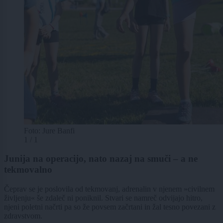
Foto: Jure Banfi
1 / 1
Junija na operacijo, nato nazaj na smuči – a ne
tekmovalno
Čeprav se je poslovila od tekmovanj, adrenalin v njenem »civilnem
življenju« še zdaleč ni poniknil. Stvari se namreč odvijajo hitro,
njeni poletni načrti pa so že povsem začrtani in žal tesno povezani z
zdravstvom.