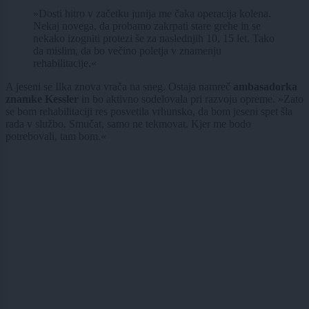
»Dosti hitro v začetku junija me čaka operacija kolena.
Nekaj novega, da probamo zakrpati stare grehe in se
nekako izogniti protezi še za naslednjih 10, 15 let. Tako
da mislim, da bo večino poletja v znamenju
rehabilitacije.«
A jeseni se Ilka znova vrača na sneg. Ostaja namreč
ambasadorka
znamke Kessler
in bo aktivno sodelovala pri razvoju opreme. »Zato
se bom rehabilitaciji res posvetila vrhunsko, da bom jeseni spet šla
rada v službo. Smučat, samo ne tekmovat. Kjer me bodo
potrebovali, tam bom.«