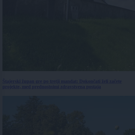
Štajerski župan gre po tretji mandat: Dokončati želi začete
projekte, med prednostnimi zdravstvena postaja