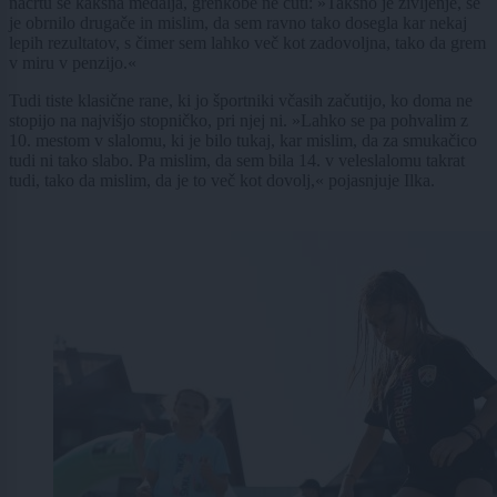
načrtu še kakšna medalja, grenkobe ne čuti: »Takšno je življenje, se
je obrnilo drugače in mislim, da sem ravno tako dosegla kar nekaj
lepih rezultatov, s čimer sem lahko več kot zadovoljna, tako da grem
v miru v penzijo.«
Tudi tiste klasične rane, ki jo športniki včasih začutijo, ko doma ne
stopijo na najvišjo stopničko, pri njej ni. »Lahko se pa pohvalim z
10. mestom v slalomu, ki je bilo tukaj, kar mislim, da za smukačico
tudi ni tako slabo. Pa mislim, da sem bila 14. v veleslalomu takrat
tudi, tako da mislim, da je to več kot dovolj,« pojasnjuje Ilka.