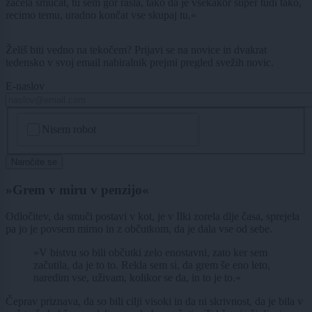
začela smučat, tu sem gor rasla, tako da je vsekakor super tudi tako,
recimo temu, uradno končat vse skupaj tu.«
Želiš biti vedno na tekočem? Prijavi se na novice in dvakrat
tedensko v svoj email nabiralnik prejmi pregled svežih novic.
E-naslov
CAPTCHA
Nisem robot
Naročite se
»Grem v miru v penzijo«
Odločitev, da smuči postavi v kot, je v Ilki zorela dlje časa, sprejela
pa jo je povsem mirno in z občutkom, da je dala vse od sebe.
»V bistvu so bili občutki zelo enostavni, zato ker sem
začutila, da je to to. Rekla sem si, da grem še eno leto,
naredim vse, uživam, kolikor se da, in to je to.«
Čeprav priznava, da so bili cilji visoki in da ni skrivnost, da je bila v