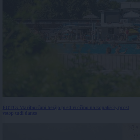
FOTO: Mariborčani bežijo pred vročino na kopališče, prost
vstop tudi danes