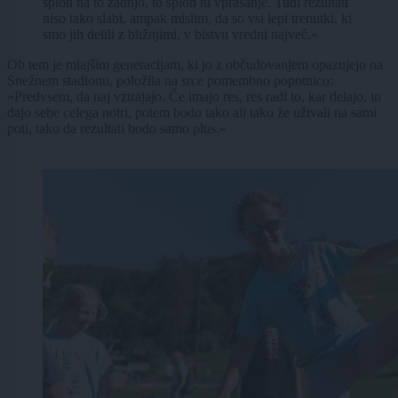
sploh na to zadnjo, to sploh ni vprašanje. Tudi rezultati
niso tako slabi, ampak mislim, da so vsi lepi trenutki, ki
smo jih delili z bližnjimi, v bistvu vredni največ.«
Ob tem je mlajšim generacijam, ki jo z občudovanjem opazujejo na
Snežnem stadionu, položila na srce pomembno popotnico:
»Predvsem, da naj vztrajajo. Če imajo res, res radi to, kar delajo, in
dajo sebe celega notri, potem bodo tako ali tako že uživali na sami
poti, tako da rezultati bodo samo plus.«