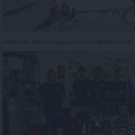
Zaradi velike gneče so začasno zaprli vstop na Mariborski otok