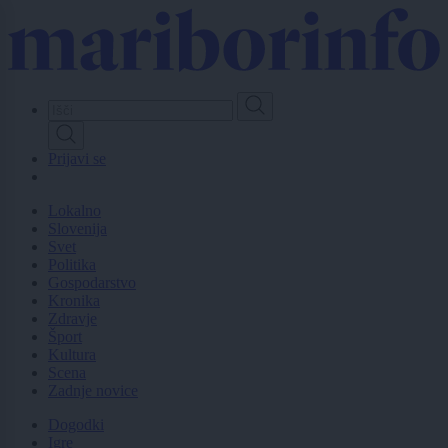
Skip
to
main
content
Prijavi se
Lokalno
Slovenija
Svet
Politika
Gospodarstvo
Kronika
Zdravje
Šport
Kultura
Scena
Zadnje novice
Dogodki
Igre