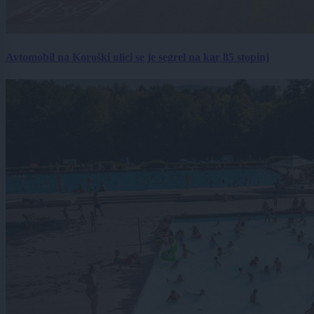
Avtomobil na Koroški ulici se je segrel na kar 85 stopinj