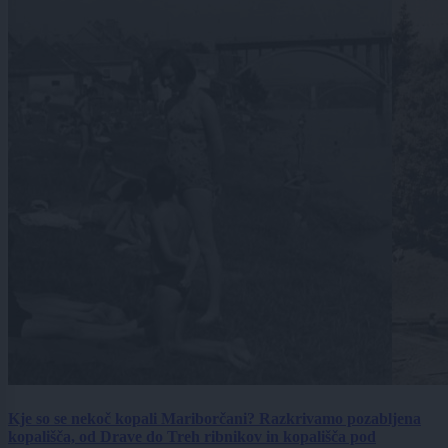
Kje so se nekoč kopali Mariborčani? Razkrivamo pozabljena
kopališča, od Drave do Treh ribnikov in kopališča pod