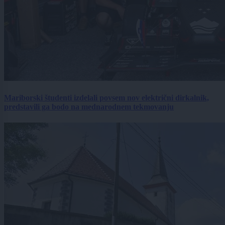
Mariborski študenti izdelali povsem nov električni dirkalnik,
predstavili ga bodo na mednarodnem tekmovanju