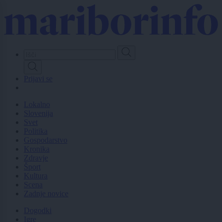
Skip
to
main
content
Prijavi se
Lokalno
Slovenija
Svet
Politika
Gospodarstvo
Kronika
Zdravje
Šport
Kultura
Scena
Zadnje novice
Dogodki
Igre