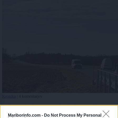
Kronika
|
4 komentarjev
Začetek sojenja za umor, ki naj bi ga naročil
štajerski podjetnik: Mama potrdila, da je v Dravo
Mariborinfo.com -
Do Not Process My Personal