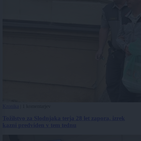
Kronika
|
1 komentarjev
Tožilstvo za Slodnjaka terja 28 let zapora, izrek
kazni predviden v tem tednu