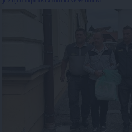
je z njim dopisovala tudi na večer umora