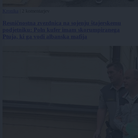
Kronika
|
2 komentarjev
Resničnostna zvezdnica na sojenju štajerskemu
podjetniku: Poln kufer imam skorumpiranega
Ptuja, ki ga vodi albanska mafija