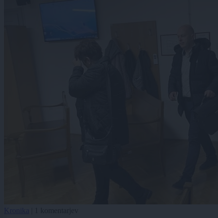
Kronika
|
1 komentarjev