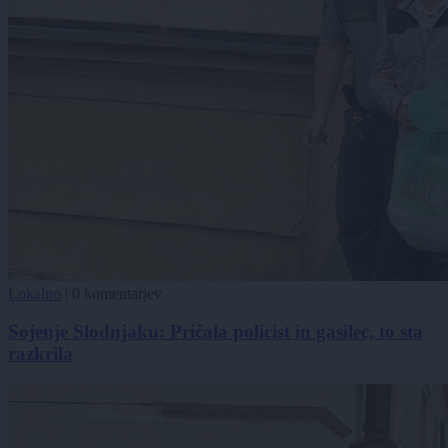
Lokalno
|
0 komentarjev
Sojenje Slodnjaku: Pričala policist in gasilec, to sta
razkrila