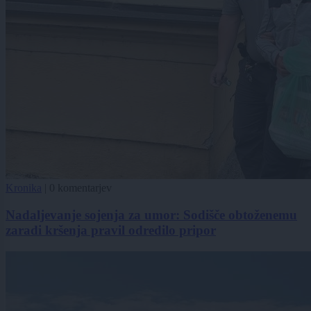
Kronika
|
0 komentarjev
Nadaljevanje sojenja za umor: Sodišče obtoženemu
zaradi kršenja pravil odredilo pripor