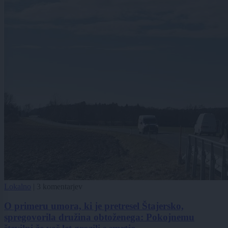
Lokalno
|
3 komentarjev
O primeru umora, ki je pretresel Štajersko,
spregovorila družina obtoženega: Pokojnemu