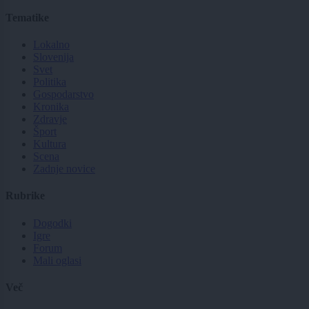
Tematike
Lokalno
Slovenija
Svet
Politika
Gospodarstvo
Kronika
Zdravje
Šport
Kultura
Scena
Zadnje novice
Rubrike
Dogodki
Igre
Forum
Mali oglasi
Več