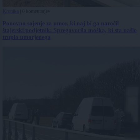
Kronika
|
0 komentarjev
Ponovno sojenje za umor, ki naj bi ga naročil
štajerski podjetnik: Spregovorila moška, ki sta našlo
truplo umorjenega