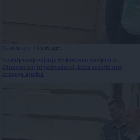
Gospodarstvo
|
1 komentarjev
Nadaljevanje sojenja štajerskemu podjetniku:
Obtoženi naj bi poizvedoval, kako se rešiti tudi
drugega upnika