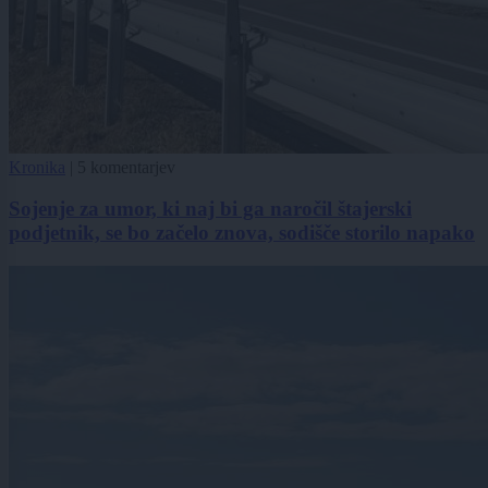
Kronika
|
5 komentarjev
Sojenje za umor, ki naj bi ga naročil štajerski
podjetnik, se bo začelo znova, sodišče storilo napako