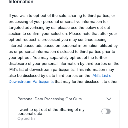
odvrgla sinovo orožje
Information
1
If you wish to opt-out of the sale, sharing to third parties, or
2
processing of your personal or sensitive information for
targeted advertising by us, please use the below opt-out
section to confirm your selection. Please note that after your
Zadnje objavljeno
V živo
opt-out request is processed you may continue seeing
Kronika
47 minut nazaj
interest-based ads based on personal information utilized by
us or personal information disclosed to third parties prior to
Mariborski policisti obravnavali več prometnih nesreč, dve s hudimi
your opt-out. You may separately opt-out of the further
poškodbami
disclosure of your personal information by third parties on the
Scena
eno uro nazaj
IAB’s list of downstream participants. This information may
also be disclosed by us to third parties on the
IAB’s List of
Prijavi se na cajtng
Mislite, da je ta priljubljena pijača boljša od vode? Odgovor vas bo
Downstream Participants
that may further disclose it to other
presenetil
third parties.
Globalno
2 uri nazaj
Personal Data Processing Opt Outs
Hrvaška pred večdnevnim vročinskim valom, ponekod rdeče opozorilo
I want to opt-out of the Sharing of my
personal data.
Opted In
Slovenija
2 uri nazaj