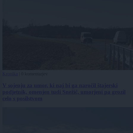
Kronika
|
0 komentarjev
V sojenju za umor, ki naj bi ga naročil štajerski
podjetnik, omenjen tudi Snežič, umorjeni pa grozil
celo s posilstvom