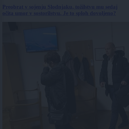
Preobrat v sojenju Slodnjaku, tožilstvu mu sedaj
očita umor v sostorilstvu. Je to sploh dovoljeno?