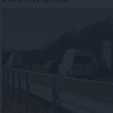
številni že več let grozili s smrtjo