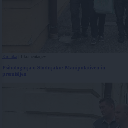
Kronika
|
1 komentarjev
Psihologinja o Slodnjaku: Manipulativen in
premišljen