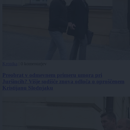
Kronika
|
0 komentarjev
Preobrat v odmevnem primeru umora pri
Juršincih? Višje sodišče znova odloča o oproščenem
Kristijanu Slodnjaku