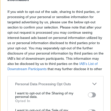
Kaj posaditi avgusta? Ni še prepozno, vse to lahko posadite na vrtu
If you wish to opt-out of the sale, sharing to third parties, or
processing of your personal or sensitive information for
Prikaži več
targeted advertising by us, please use the below opt-out
Želiš biti vedno na tekočem? Prijavi se na novice in dvakrat
section to confirm your selection. Please note that after your
tedensko v svoj email nabiralnik prejmi pregled svežih novic.
opt-out request is processed you may continue seeing
interest-based ads based on personal information utilized by
E-naslov
us or personal information disclosed to third parties prior to
your opt-out. You may separately opt-out of the further
CAPTCHA
disclosure of your personal information by third parties on the
Nisem robot
IAB’s list of downstream participants. This information may
also be disclosed by us to third parties on the
IAB’s List of
Naročite se
Prijavi se na cajtng
Downstream Participants
that may further disclose it to other
third parties.
Imaš novico, informacijo, fotografijo ali video, ki bi nas utegnila
zanimati? Najboljše nagradimo.
Personal Data Processing Opt Outs
Pošlji
I want to opt-out of the Sharing of my
personal data.
Opted In
I want to opt-out of the Sale of my