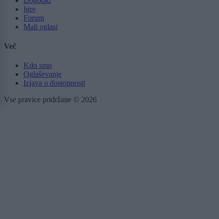
Dogodki
Igre
Forum
Mali oglasi
Več
Kdo smo
Oglaševanje
Izjava o dostopnosti
Vse pravice pridržane © 2026