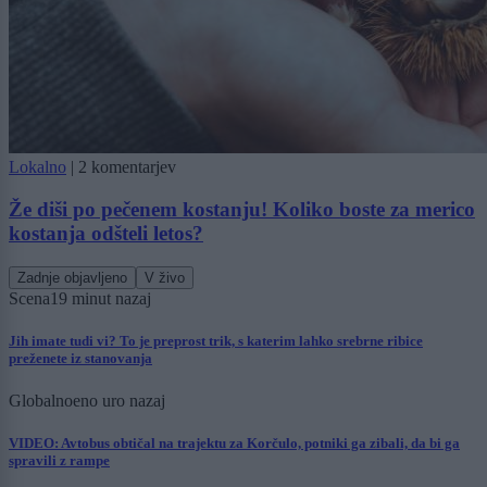
Lokalno
|
2 komentarjev
Že diši po pečenem kostanju! Koliko boste za merico
kostanja odšteli letos?
Zadnje objavljeno
V živo
Scena
19 minut nazaj
Jih imate tudi vi? To je preprost trik, s katerim lahko srebrne ribice
preženete iz stanovanja
Globalno
eno uro nazaj
VIDEO: Avtobus obtičal na trajektu za Korčulo, potniki ga zibali, da bi ga
spravili z rampe