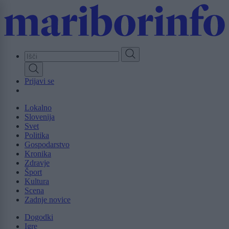
Skip
to
main
content
Prijavi se
Lokalno
Slovenija
Svet
Politika
Gospodarstvo
Kronika
Zdravje
Šport
Kultura
Scena
Zadnje novice
Dogodki
Igre