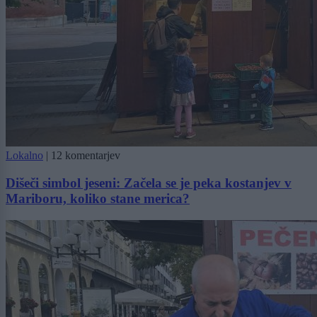
Lokalno
|
12 komentarjev
Dišeči simbol jeseni: Začela se je peka kostanjev v
Mariboru, koliko stane merica?