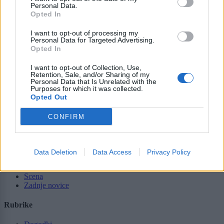
Moji Mediji d.o.o.
Personal Data.
Opted In
sobotainfo.com
•
mariborinfo.com
•
ptujinfo.com
•
pomurec.com
•
dolenjskainfo.com
•
ljubljanainfo.com
•
gorenjskainfo.com
•
I want to opt-out of processing my
tvidea.si
Personal Data for Targeted Advertising.
Opted In
Vse pravice pridržane © 2026
I want to opt-out of Collection, Use,
Retention, Sale, and/or Sharing of my
Tematike
Personal Data that Is Unrelated with the
Purposes for which it was collected.
Lokalno
Opted Out
Slovenija
Svet
CONFIRM
Politika
Gospodarstvo
Kronika
Zdravje
Data Deletion
Data Access
Privacy Policy
Šport
Kultura
Scena
Zadnje novice
Rubrike