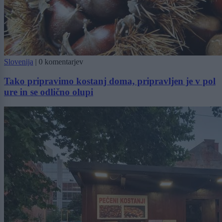
Slovenija
|
0 komentarjev
Tako pripravimo kostanj doma, pripravljen je v pol
ure in se odlično olupi