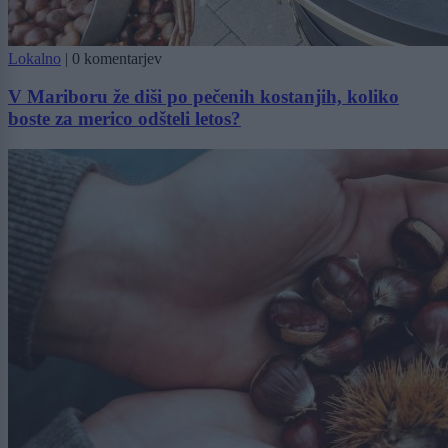
Lokalno
|
0 komentarjev
V Mariboru že diši po pečenih kostanjih, koliko
boste za merico odšteli letos?