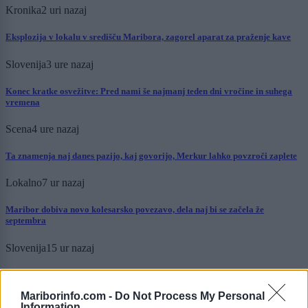
Kronika
2 uri nazaj
Eksplozija v lokalu v središču Maribora, zagorel aparat za praženje kave
Slovenija
3 ure nazaj
Konec kratke osvežitve: Pred nami še najmanj teden dni vročine in suhega
vremena
Scena
4 ure nazaj
Ta znamenja naj danes pazijo, kaj govorijo, Merkur lahko povzroči zaplete
Lokalno
7 ur nazaj
Maribor dobiva novo kolesarsko povezavo, dela naj bi se začela že
septembra
Slovenija
15 ur nazaj
Le še avgusta lahko mnogi Slovenci izkoristijo višjo pomoč države
Mariborinfo.com -
Do Not Process My Personal
Lokalno
18 ur nazaj
Information