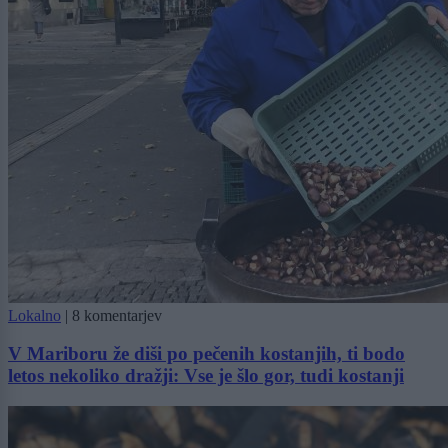
Lokalno
|
8 komentarjev
V Mariboru že diši po pečenih kostanjih, ti bodo
letos nekoliko dražji: Vse je šlo gor, tudi kostanji