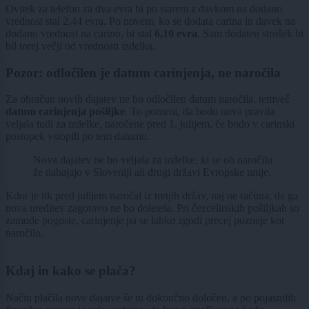
Ovitek za telefon za dva evra bi po starem z davkom na dodano
vrednost stal 2,44 evra. Po novem, ko se dodata carina in davek na
dodano vrednost na carino, bi stal
6,10 evra
. Sam dodaten strošek bi
bil torej večji od vrednosti izdelka.
Pozor: odločilen je datum carinjenja, ne naročila
Za obračun novih dajatev ne bo odločilen datum naročila, temveč
datum carinjenja pošiljke
. To pomeni, da bodo nova pravila
veljala tudi za izdelke, naročene pred 1. julijem, če bodo v carinski
postopek vstopili po tem datumu.
Nova dajatev ne bo veljala za izdelke, ki se ob naročilu
že nahajajo v Sloveniji ali drugi državi Evropske unije.
Kdor je tik pred julijem naročal iz tretjih držav, naj ne računa, da ga
nova ureditev zagotovo ne bo doletela. Pri čezcelinskih pošiljkah so
zamude pogoste, carinjenje pa se lahko zgodi precej pozneje kot
naročilo.
Kdaj in kako se plača?
Način plačila nove dajatve še ni dokončno določen, a po pojasnilih