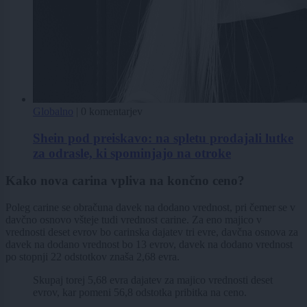
Globalno
|
0 komentarjev
Shein pod preiskavo: na spletu prodajali lutke
za odrasle, ki spominjajo na otroke
Kako nova carina vpliva na končno ceno?
Poleg carine se obračuna davek na dodano vrednost, pri čemer se v
davčno osnovo všteje tudi vrednost carine. Za eno majico v
vrednosti deset evrov bo carinska dajatev tri evre, davčna osnova za
davek na dodano vrednost bo 13 evrov, davek na dodano vrednost
po stopnji 22 odstotkov znaša 2,68 evra.
Skupaj torej 5,68 evra dajatev za majico vrednosti deset
evrov, kar pomeni 56,8 odstotka pribitka na ceno.