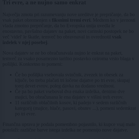
Tri evre, a ne nujno samo enkrat
Največja zmota pri razumevanju nove ureditve je prepričanje, da bo
vsak paket obremenjen s
fiksnimi tremi evri
. Medtem ko v javnosti
vlada zmotno prepričanje, da bo Evropska unija uvedla le
enostavno, pavšalno dajatev na paket, novi carinski postopek ne bo
več 'videl' le škatle, temveč bo obravnaval in ovrednotil
vsak
izdelek v njej posebej
.
Nova dajatev se ne bo obračunavala nujno le enkrat na paket,
temveč za vsako posamezno tarifno postavko oziroma vrsto blaga v
pošiljki. Konkretno to pomeni:
Če bo pošiljka vsebovala svinčnik, zvezek in obesek za
ključe, bo treba plačati tri ločene dajatve po tri evre, skupaj
torej devet evrov, poleg davka na dodano vrednost.
Če pa bo paket vseboval dva enaka izdelka, denimo dve
majici, bo obračunana le ena dajatev v višini treh evrov.
11 različnih oblačilnih kosov, ki padejo v sedem različnih
kategorij (majice, hlače, pasovi, obutev ...), pomeni sedemkrat
po tri evre.
Finančna uprava je podala pomembno pojasnilo, ki kupce vsaj malo
potolaži: različne barve istega izdelka ne pomenijo nove dajatve.