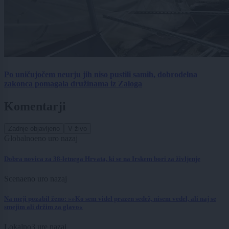
Po uničujočem neurju jih niso pustili samih, dobrodelna
zakonca pomagala družinama iz Zaloga
Komentarji
Zadnje objavljeno
V živo
Globalno
eno uro nazaj
Dobra novica za 38-letnega Hrvata, ki se na Irskem bori za življenje
Scena
eno uro nazaj
Na meji pozabil ženo: »»Ko sem videl prazen sedež, nisem vedel, ali naj se
smejim ali držim za glavo«
Lokalno
3 ure nazaj