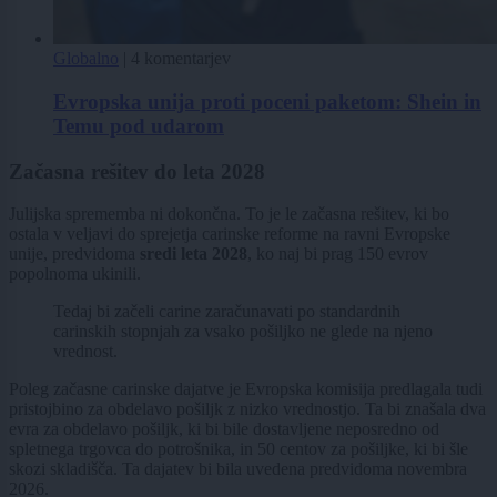
Globalno
|
4 komentarjev
Evropska unija proti poceni paketom: Shein in
Temu pod udarom
Začasna rešitev do leta 2028
Julijska sprememba ni dokončna. To je le začasna rešitev, ki bo
ostala v veljavi do sprejetja carinske reforme na ravni Evropske
unije, predvidoma
sredi leta 2028
, ko naj bi prag 150 evrov
popolnoma ukinili.
Tedaj bi začeli carine zaračunavati po standardnih
carinskih stopnjah za vsako pošiljko ne glede na njeno
vrednost.
Poleg začasne carinske dajatve je Evropska komisija predlagala tudi
pristojbino za obdelavo pošiljk z nizko vrednostjo. Ta bi znašala dva
evra za obdelavo pošiljk, ki bi bile dostavljene neposredno od
spletnega trgovca do potrošnika, in 50 centov za pošiljke, ki bi šle
skozi skladišča. Ta dajatev bi bila uvedena predvidoma novembra
2026.