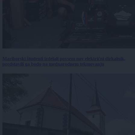
Mariborski študenti izdelali povsem nov električni dirkalnik,
predstavili ga bodo na mednarodnem tekmovanju