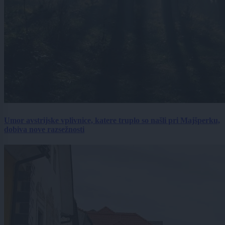
Umor avstrijske vplivnice, katere truplo so našli pri Majšperku,
dobiva nove razsežnosti