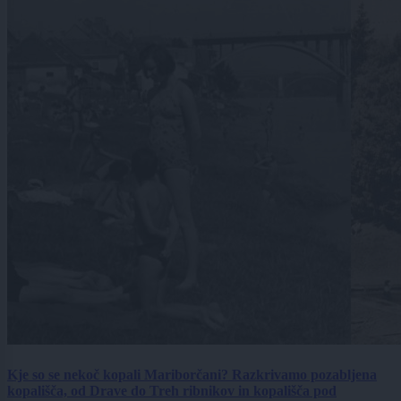
Kje so se nekoč kopali Mariborčani? Razkrivamo pozabljena
kopališča, od Drave do Treh ribnikov in kopališča pod