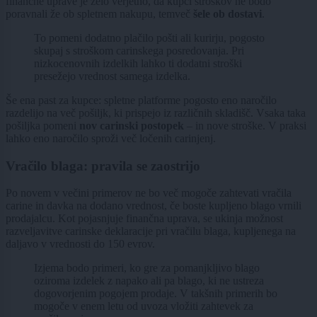
finančne uprave je zelo verjetno, da kupci stroškov ne bodo
poravnali že ob spletnem nakupu, temveč
šele ob dostavi
.
To pomeni dodatno plačilo pošti ali kurirju, pogosto
skupaj s stroškom carinskega posredovanja. Pri
nizkocenovnih izdelkih lahko ti dodatni stroški
presežejo vrednost samega izdelka.
Še ena past za kupce: spletne platforme pogosto eno naročilo
razdelijo na več pošiljk, ki prispejo iz različnih skladišč. Vsaka taka
pošiljka pomeni
nov carinski postopek
– in nove stroške. V praksi
lahko eno naročilo sproži več ločenih carinjenj.
Vračilo blaga: pravila se zaostrijo
Po novem v večini primerov ne bo več mogoče zahtevati vračila
carine in davka na dodano vrednost, če boste kupljeno blago vrnili
prodajalcu. Kot pojasnjuje finančna uprava, se ukinja možnost
razveljavitve carinske deklaracije pri vračilu blaga, kupljenega na
daljavo v vrednosti do 150 evrov.
Izjema bodo primeri, ko gre za pomanjkljivo blago
oziroma izdelek z napako ali pa blago, ki ne ustreza
dogovorjenim pogojem prodaje. V takšnih primerih bo
mogoče v enem letu od uvoza vložiti zahtevek za