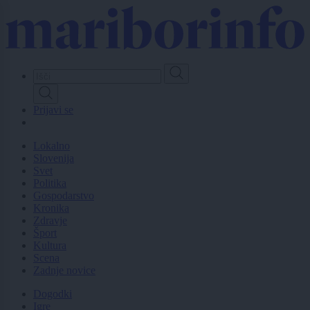
Skip
to
main
content
Prijavi se
Lokalno
Slovenija
Svet
Politika
Gospodarstvo
Kronika
Zdravje
Šport
Kultura
Scena
Zadnje novice
Dogodki
Igre