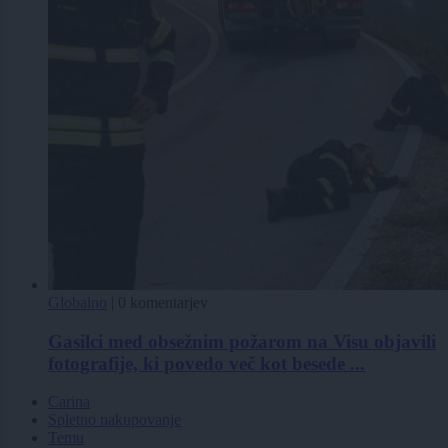
Globalno
|
0 komentarjev
Gasilci med obsežnim požarom na Visu objavili
fotografije, ki povedo več kot besede ...
Carina
Spletno nakupovanje
Temu