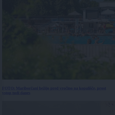
FOTO: Mariborčani bežijo pred vročino na kopališče, prost
vstop tudi danes