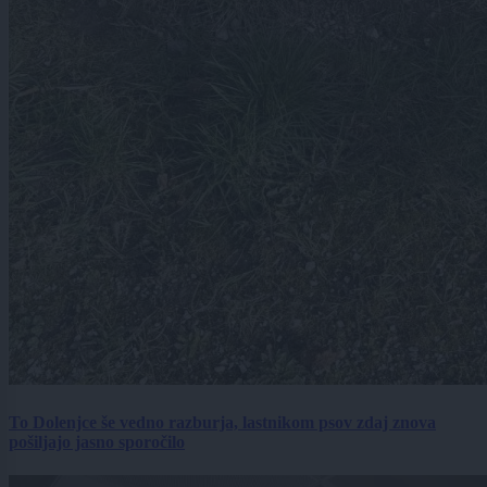
To Dolenjce še vedno razburja, lastnikom psov zdaj znova
pošiljajo jasno sporočilo