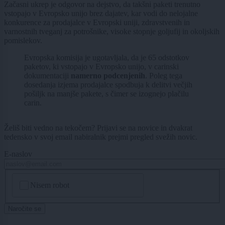
Začasni ukrep je odgovor na dejstvo, da takšni paketi trenutno
vstopajo v Evropsko unijo brez dajatev, kar vodi do nelojalne
konkurence za prodajalce v Evropski uniji, zdravstvenih in
varnostnih tveganj za potrošnike, visoke stopnje goljufij in okoljskih
pomislekov.
Evropska komisija je ugotavljala, da je 65 odstotkov
paketov, ki vstopajo v Evropsko unijo, v carinski
dokumentaciji
namerno podcenjenih
. Poleg tega
dosedanja izjema prodajalce spodbuja k delitvi večjih
pošiljk na manjše pakete, s čimer se izognejo plačilu
carin.
Želiš biti vedno na tekočem? Prijavi se na novice in dvakrat
tedensko v svoj email nabiralnik prejmi pregled svežih novic.
E-naslov
CAPTCHA
Nisem robot
Naročite se