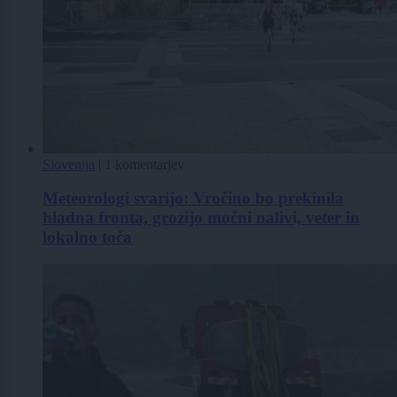
Slovenija
|
1 komentarjev
Meteorologi svarijo: Vročino bo prekinila
hladna fronta, grozijo močni nalivi, veter in
lokalno toča