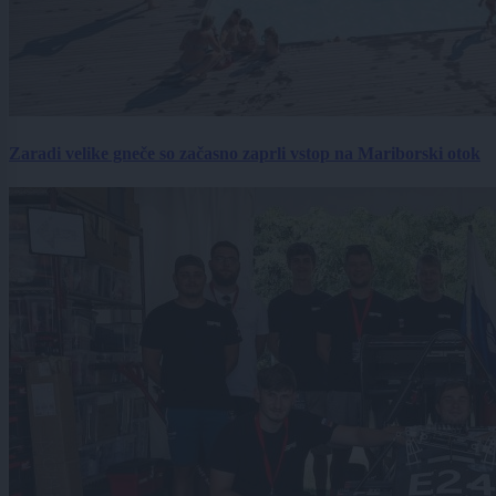
Zaradi velike gneče so začasno zaprli vstop na Mariborski otok