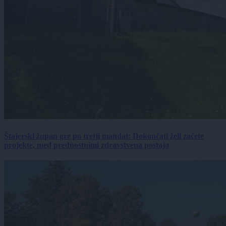
Štajerski župan gre po tretji mandat: Dokončati želi začete
projekte, med prednostnimi zdravstvena postaja