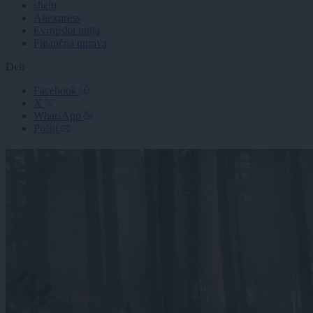
shein
Aliexpress
Evropska unija
Finančna uprava
Deli
Facebook
X
WhatsApp
Pošlji