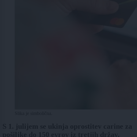
Slika je simbolična.
S 1. julijem se ukinja oprostitev carine za
pošiljke do 150 evrov iz tretjih držav.