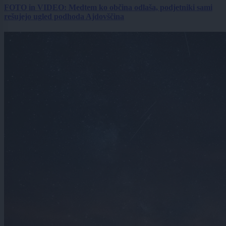
FOTO in VIDEO: Medtem ko občina odlaša, podjetniki sami
rešujejo ugled podhoda Ajdovščina