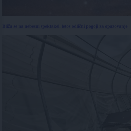
Bliža se na nebesni spektakel, letos odlični pogoji za opazovanje