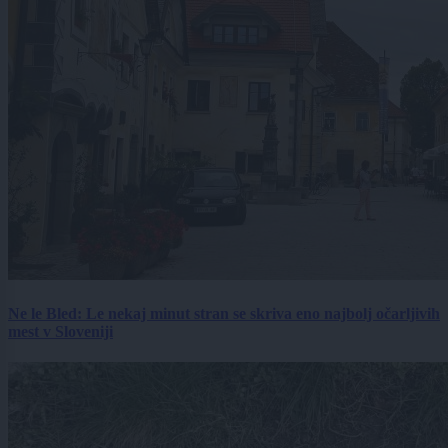
Ne le Bled: Le nekaj minut stran se skriva eno najbolj očarljivih
mest v Sloveniji