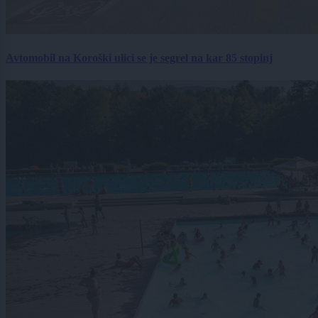
Avtomobil na Koroški ulici se je segrel na kar 85 stopinj