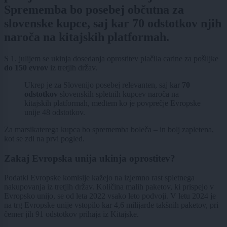
Sprememba bo posebej občutna za
slovenske kupce, saj kar 70 odstotkov njih
naroča na kitajskih platformah.
S 1. julijem se ukinja dosedanja oprostitev plačila carine za pošiljke
do 150 evrov
iz tretjih držav.
Ukrep je za Slovenijo posebej relevanten, saj kar
70
odstotkov
slovenskih spletnih kupcev naroča na
kitajskih platformah, medtem ko je povprečje Evropske
unije 48 odstotkov.
Za marsikaterega kupca bo sprememba boleča – in bolj zapletena,
kot se zdi na prvi pogled.
Zakaj Evropska unija ukinja oprostitev?
Podatki Evropske komisije kažejo na izjemno rast spletnega
nakupovanja iz tretjih držav. Količina malih paketov, ki prispejo v
Evropsko unijo, se od leta 2022 vsako leto podvoji. V letu 2024 je
na trg Evropske unije vstopilo kar 4,6 milijarde takšnih paketov, pri
čemer jih 91 odstotkov prihaja iz Kitajske.