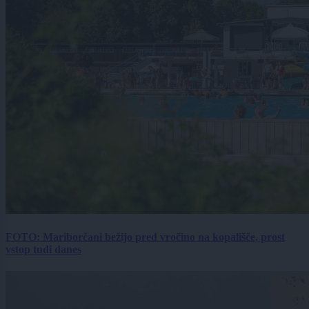
FOTO: Mariborčani bežijo pred vročino na kopališče, prost
vstop tudi danes