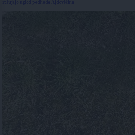
rešujejo ugled podhoda Ajdovščina