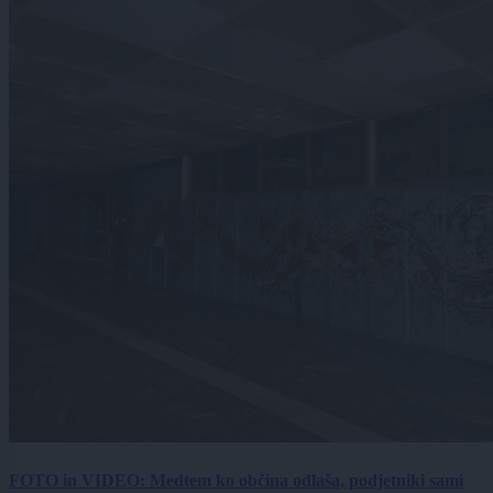
FOTO in VIDEO: Medtem ko občina odlaša, podjetniki sami