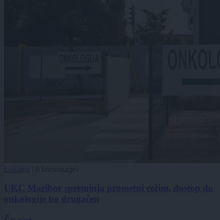
Lokalno
|
0 komentarjev
UKC Maribor spreminja prometni režim, dostop do
onkologije bo drugačen