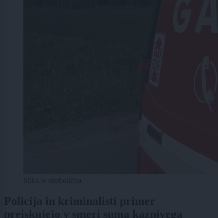
Slika je simbolična.
Policija in kriminalisti primer
preiskujejo v smeri suma kaznivega