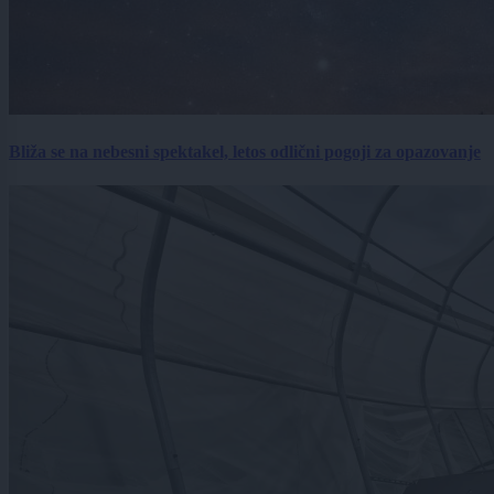
Bliža se na nebesni spektakel, letos odlični pogoji za opazovanje