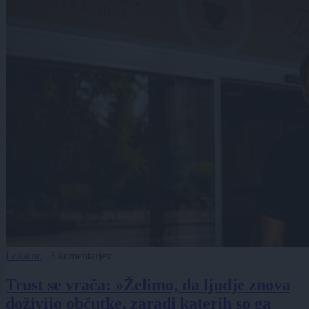
Lokalno
|
3 komentarjev
Trust se vrača: »Želimo, da ljudje znova
doživijo občutke, zaradi katerih so ga