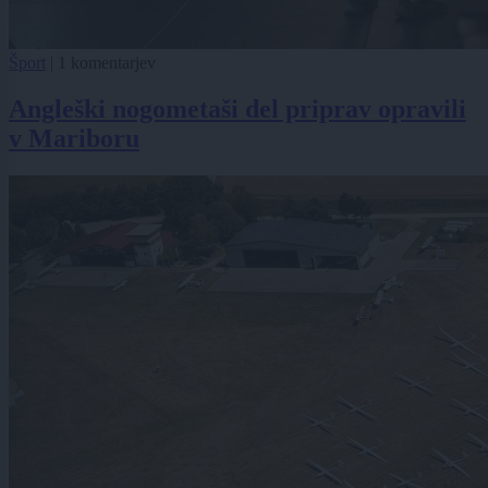
Šport
|
1 komentarjev
Angleški nogometaši del priprav opravili
v Mariboru