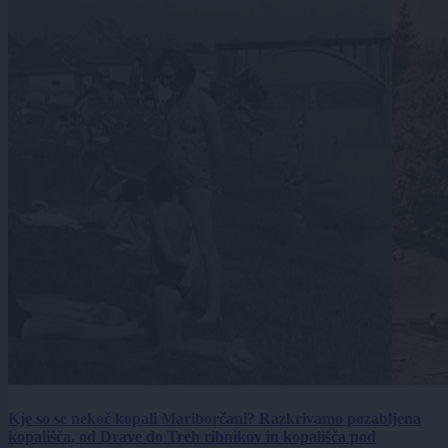
Kje so se nekoč kopali Mariborčani? Razkrivamo pozabljena
kopališča, od Drave do Treh ribnikov in kopališča pod