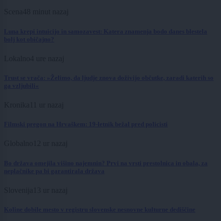
Scena
48 minut nazaj
Luna krepi intuicijo in samozavest: Katera znamenja bodo danes blestela
bolj kot običajno?
Lokalno
4 ure nazaj
Trust se vrača: »Želimo, da ljudje znova doživijo občutke, zaradi katerih so
ga vzljubili«
Kronika
11 ur nazaj
Filmski pregon na Hrvaškem: 19-letnik bežal pred policisti
Globalno
12 ur nazaj
Bo država omejila višino najemnin? Prvi na vrsti prestolnica in obala, za
neplačnike pa bi garantirala država
Slovenija
13 ur nazaj
Koline dobile mesto v registru slovenske nesnovne kulturne dediščine