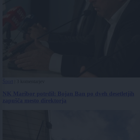
Šport
|
3 komentarjev
NK Maribor potrdil: Bojan Ban po dveh desetletjih
zapušča mesto direktorja