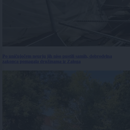
Po uničujočem neurju jih niso pustili samih, dobrodelna
zakonca pomagala družinama iz Zaloga