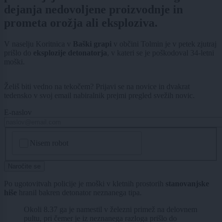
dejanja nedovoljene proizvodnje in
prometa orožja ali eksploziva.
V naselju Koritnica v
Baški grapi
v občini Tolmin je v petek zjutraj
prišlo do
eksplozije detonatorja
, v kateri se je poškodoval 34-letni
moški.
Želiš biti vedno na tekočem? Prijavi se na novice in dvakrat
tedensko v svoj email nabiralnik prejmi pregled svežih novic.
E-naslov
CAPTCHA
Nisem robot
Naročite se
Po ugotovitvah policije je moški v kletnih prostorih
stanovanjske
hiše
hranil bakren detonator neznanega tipa.
Okoli 8.37 ga je namestil v železni primež na delovnem
pultu, pri čemer je iz neznanega razloga prišlo do