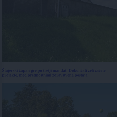
Štajerski župan gre po tretji mandat: Dokončati želi začete
projekte, med prednostnimi zdravstvena postaja