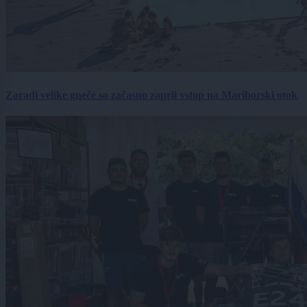
Zaradi velike gneče so začasno zaprli vstop na Mariborski otok