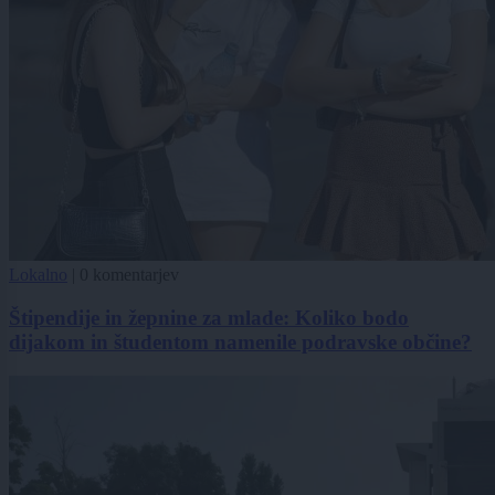
Lokalno
|
0 komentarjev
Štipendije in žepnine za mlade: Koliko bodo
dijakom in študentom namenile podravske občine?