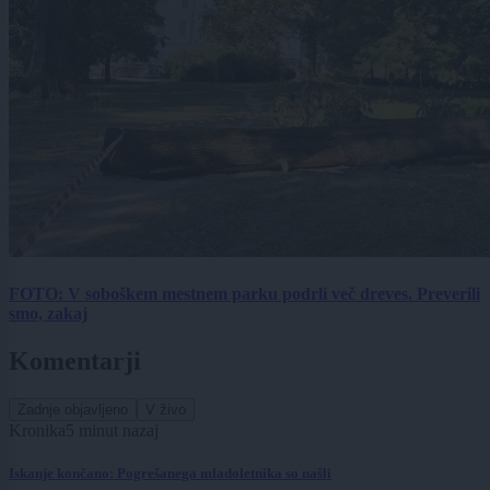
FOTO: V soboškem mestnem parku podrli več dreves. Preverili
smo, zakaj
Komentarji
Zadnje objavljeno
V živo
Kronika
5 minut nazaj
Iskanje končano: Pogrešanega mladoletnika so našli