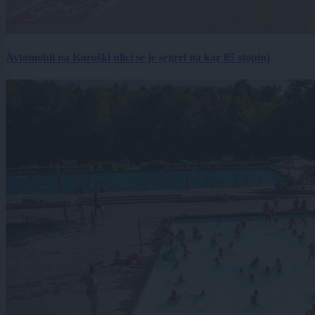
Avtomobil na Koroški ulici se je segrel na kar 85 stopinj