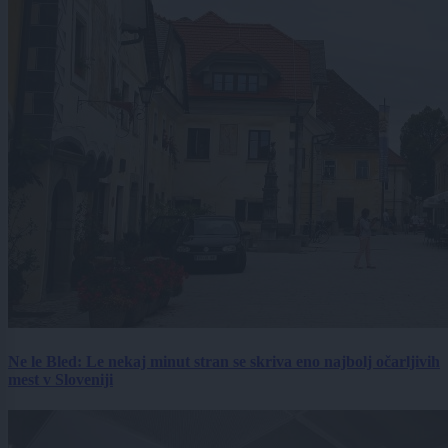
Ne le Bled: Le nekaj minut stran se skriva eno najbolj očarljivih
mest v Sloveniji