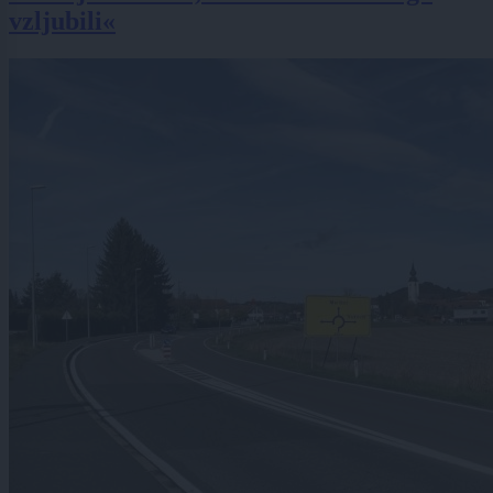
vzljubili«