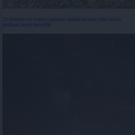
To Dolenjce še vedno razburja, lastnikom psov zdaj znova
pošiljajo jasno sporočilo