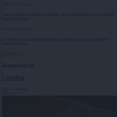
okolje
13 ur nazaj
Visoke temperature ogrožajo življenje v slovenskih rekah, zaradi vročine že
omejujejo ribolov
Scena
15 ur nazaj
Od Dončića naj bi zahtevala 40 milijonov dolarjev: v javnost prišle nove
podrobnosti spora
Prikaži več
Komentarji
Lokalno
Vse v Lokalno
#prenova