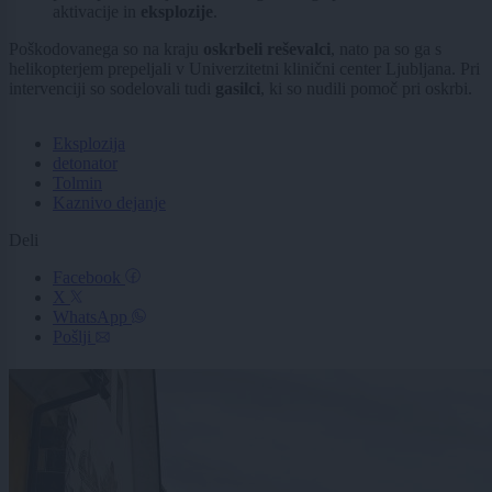
aktivacije in
eksplozije
.
Poškodovanega so na kraju
oskrbeli reševalci
, nato pa so ga s
helikopterjem prepeljali v Univerzitetni klinični center Ljubljana. Pri
intervenciji so sodelovali tudi
gasilci
, ki so nudili pomoč pri oskrbi.
Eksplozija
detonator
Tolmin
Kaznivo dejanje
Deli
Facebook
X
WhatsApp
Pošlji