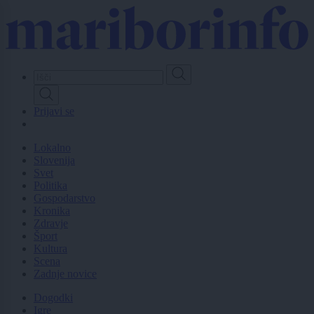
Skip
to
main
content
Prijavi se
Lokalno
Slovenija
Svet
Politika
Gospodarstvo
Kronika
Zdravje
Šport
Kultura
Scena
Zadnje novice
Dogodki
Igre