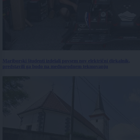
Mariborski študenti izdelali povsem nov električni dirkalnik,
predstavili ga bodo na mednarodnem tekmovanju