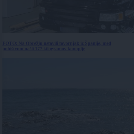
FOTO: Na Obrežju ustavili tovornjak iz Španije, med
pohištvom našli 177 kilogramov konoplje