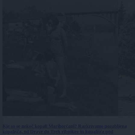
Kje so se nekoč kopali Mariborčani? Razkrivamo pozabljena
kopališča, od Drave do Treh ribnikov in kopališča pod