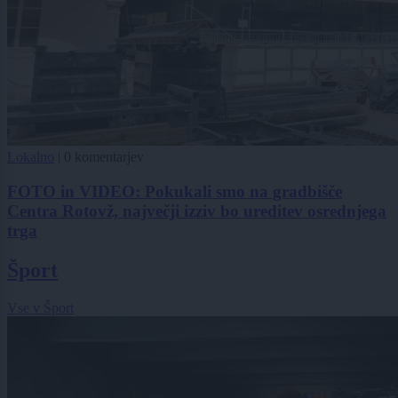
Lokalno
|
0 komentarjev
FOTO in VIDEO: Pokukali smo na gradbišče
Centra Rotovž, največji izziv bo ureditev osrednjega
trga
Šport
Vse v Šport