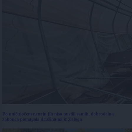
Po uničujočem neurju jih niso pustili samih, dobrodelna
zakonca pomagala družinama iz Zaloga