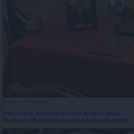
Lokalno
|
0 komentarjev
Poslovil se je dolgoletni odvetnik in častni občan
Maribora: »Pomembno prispeval k razvoju mesta«