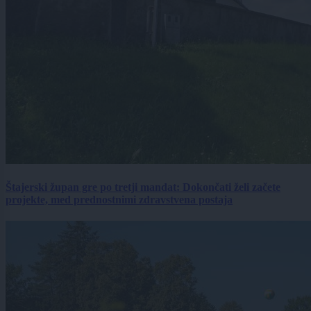
Štajerski župan gre po tretji mandat: Dokončati želi začete
projekte, med prednostnimi zdravstvena postaja