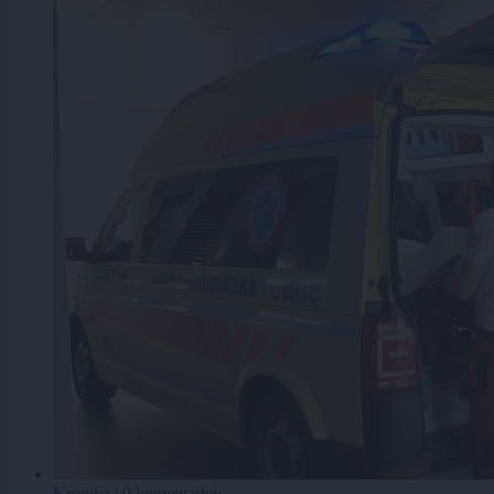
Kronika
|
0 komentarjev