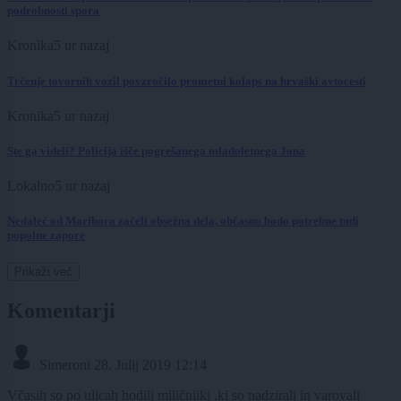
podrobnosti spora
Kronika
5 ur nazaj
Trčenje tovornih vozil povzročilo prometni kolaps na hrvaški avtocesti
Kronika
5 ur nazaj
Ste ga videli? Policija išče pogrešanega mladoletnega Jona
Lokalno
5 ur nazaj
Nedaleč od Maribora začeli obsežna dela, občasno bodo potrebne tudi
popolne zapore
Prikaži več
Komentarji
Simeroni
28. Julij 2019 12:14
Včasih so po ulicah hodili miličniiki ,ki so nadzirali in varovali