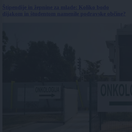
Štipendije in žepnine za mlade: Koliko bodo
dijakom in študentom namenile podravske občine?