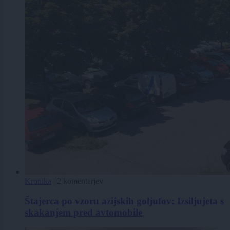
Kronika
|
2 komentarjev
Štajerca po vzoru azijskih goljufov: Izsiljujeta s
skakanjem pred avtomobile