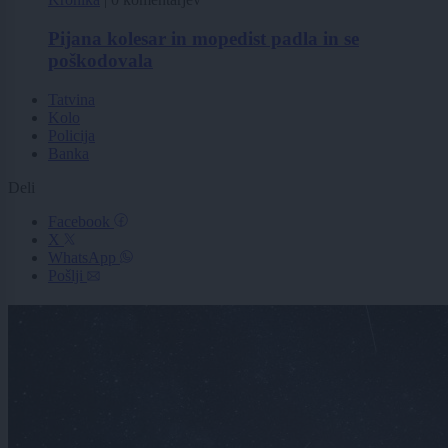
Pijana kolesar in mopedist padla in se
poškodovala
Tatvina
Kolo
Policija
Banka
Deli
Facebook
X
WhatsApp
Pošlji