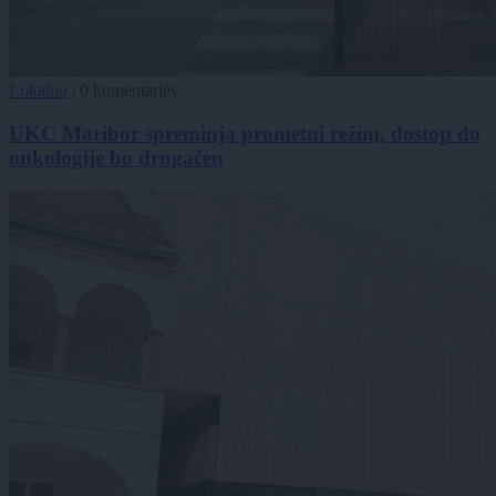
Lokalno
|
0 komentarjev
UKC Maribor spreminja prometni režim, dostop do
onkologije bo drugačen