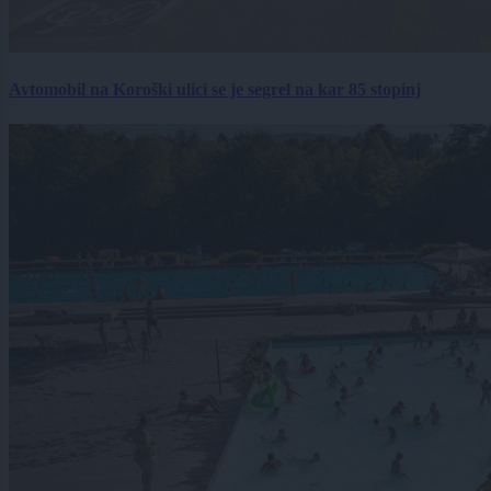
Avtomobil na Koroški ulici se je segrel na kar 85 stopinj