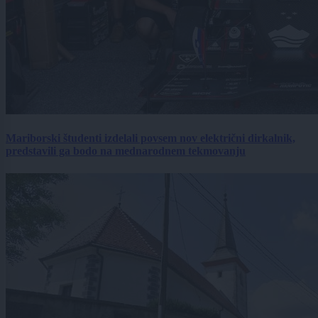
Mariborski študenti izdelali povsem nov električni dirkalnik,
predstavili ga bodo na mednarodnem tekmovanju