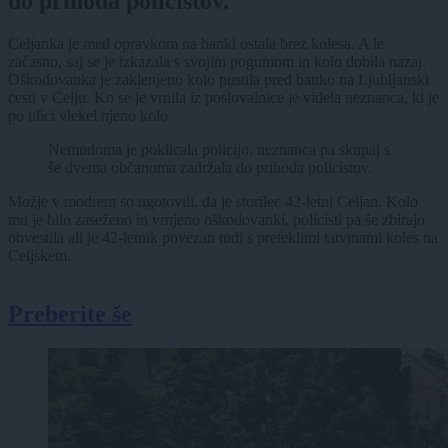
do prihoda policistov.
Celjanka je med opravkom na banki ostala brez kolesa. A le
začasno, saj se je izkazala s svojim pogumom in kolo dobila nazaj.
Oškodovanka je zaklenjeno kolo pustila pred banko na Ljubljanski
cesti v Celju. Ko se je vrnila iz poslovalnice je videla neznanca, ki je
po ulici vlekel njeno kolo.
Nemudoma je poklicala policijo, neznanca pa skupaj s
še dvema občanoma zadržala do prihoda policistov.
Možje v modrem so ugotovili, da je storilec 42-letni Celjan. Kolo
mu je bilo zaseženo in vrnjeno oškodovanki, policisti pa še zbirajo
obvestila ali je 42-letnik povezan tudi s preteklimi tatvinami koles na
Celjskem.
Preberite še