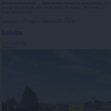
občane in premoženje .....danes imamo virtuane in mobi policaje ,ki
se pojavijo na ulicah samo ko je zadeva že urejena . Verjamem ,da
so ga takoj izpustili .
Odgovori
Copy to clipboard
1
0
Lokalno
Vse v Lokalno
#prenova