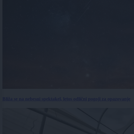
Bliža se na nebesni spektakel, letos odlični pogoji za opazovanje