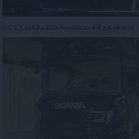
FOTO: Po burnih odzivih Queernight navdušil poln Glavni trg