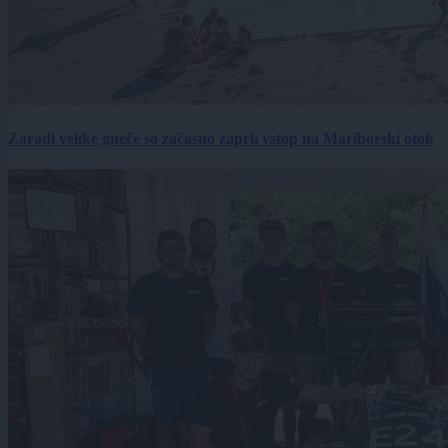
Zaradi velike gneče so začasno zaprli vstop na Mariborski otok