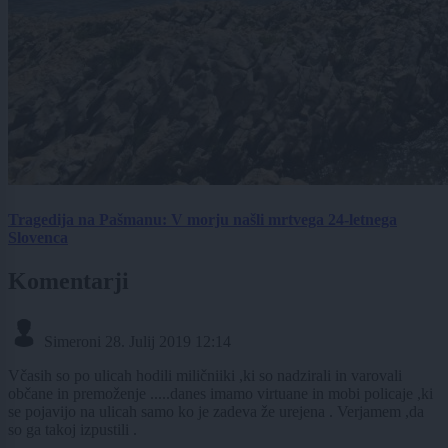
Tragedija na Pašmanu: V morju našli mrtvega 24-letnega
Slovenca
Komentarji
Simeroni
28. Julij 2019 12:14
Včasih so po ulicah hodili miličniiki ,ki so nadzirali in varovali
občane in premoženje .....danes imamo virtuane in mobi policaje ,ki
se pojavijo na ulicah samo ko je zadeva že urejena . Verjamem ,da
so ga takoj izpustili .