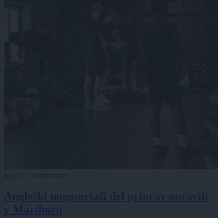
Šport
|
1 komentarjev
Angleški nogometaši del priprav opravili
v Mariboru