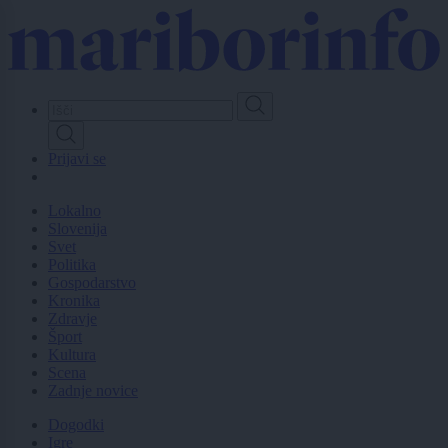
Skip
to
main
content
Prijavi se
Lokalno
Slovenija
Svet
Politika
Gospodarstvo
Kronika
Zdravje
Šport
Kultura
Scena
Zadnje novice
Dogodki
Igre