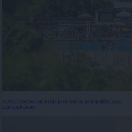
FOTO: Mariborčani bežijo pred vročino na kopališče, prost
vstop tudi danes