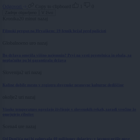
Odgovori
Copy to clipboard
1
0
Zadnje objavljeno
V živo
Kronika
20 minut nazaj
Filmski pregon na Hrvaškem: 19-letnik bežal pred policisti
Globalno
eno uro nazaj
Bo država omejila višino najemnin? Prvi na vrsti prestolnica in obala, za
neplačnike pa bi garantirala država
Slovenija
2 uri nazaj
Koline dobile mesto v registru slovenske nesnovne kulturne dediščine
okolje
2 uri nazaj
Visoke temperature ogrožajo življenje v slovenskih rekah, zaradi vročine že
omejujejo ribolov
Scena
4 ure nazaj
Od Dončića naj bi zahtevala 40 milijonov dolarjev: v javnost prišle nove