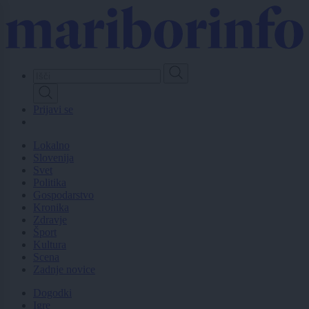
Skip
to
main
content
Prijavi se
Lokalno
Slovenija
Svet
Politika
Gospodarstvo
Kronika
Zdravje
Šport
Kultura
Scena
Zadnje novice
Dogodki
Igre