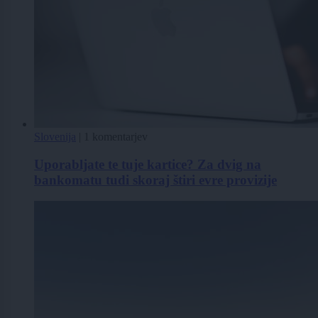
Slovenija
|
1 komentarjev
Uporabljate te tuje kartice? Za dvig na
bankomatu tudi skoraj štiri evre provizije