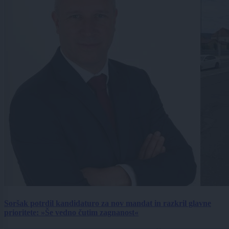
Soršak potrdil kandidaturo za nov mandat in razkril glavne
prioritete: »Še vedno čutim zagnanost«