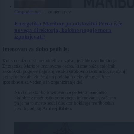
Gospodarstvo
|
1 komentarjev
Energetika Maribor po odstavitvi Perca išče
novega direktorja, kakšne pogoje mora
izpolnjevati?
Imenovan za dobo petih let
Kot so nadzorniki predvideli v razpisu, je lahko za direktorja
Energetike Maribor imenovana oseba, ki ima poleg splošnih
zakonskih pogojev najmanj visoko strokovno izobrazbo, najmanj
pet let delovnih izkušenj na podobnih delovnih mestih ter
sposobnost za vodenje in organiziranje del.
Novi direktor bo imenovan za petletno mandatno
obdobje z možnostjo ponovnega imenovanja, začasno
pa je na to mesto sedel direktor holdinga mariborskih
javnih podjetij
Andrej Rihter.