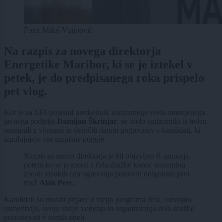
Foto: Miloš Vujinović
Na razpis za novega direktorja
Energetike Maribor, ki se je iztekel v
petek, je do predpisanega roka prispelo
pet vlog.
Kot je za
STA
pojasnil predsednik nadzornega sveta omenjenega
javnega podjetja
Damijan Škrinjar
, se bodo nadzorniki ta teden
seznanili z vlogami in določili datum pogovorov s kandidati, ki
izpolnjujejo vse razpisne pogoje.
Razpis za mesto direktorja je bil objavljen 6. januarja,
potem ko se je moral s čela družbe konec novembra
zaradi visokih cen ogrevanja posloviti dolgoletni prvi
mož
Alan Perc.
Kandidati so morali prijave z vizijo programa dela, razvojno
usmeritvijo, svojo vizijo vodenja in organiziranja dela družbe
posredovati v osmih dneh.