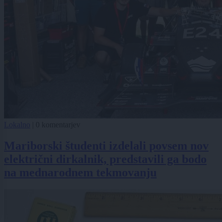
Lokalno
|
0 komentarjev
Mariborski študenti izdelali povsem nov
električni dirkalnik, predstavili ga bodo
na mednarodnem tekmovanju