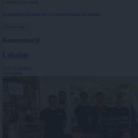
Lokalno
5 ur nazaj
Avtomobil na Koroški ulici se je segrel na kar 85 stopinj
Prikaži več
Komentarji
Lokalno
Vse v Lokalno
#dirkalnik