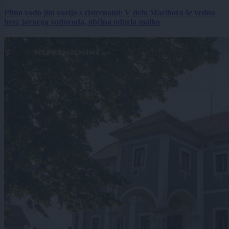
Pitno vodo jim vozijo s cisternami: V delu Maribora še vedno
brez javnega vodovoda, občina odprla malho