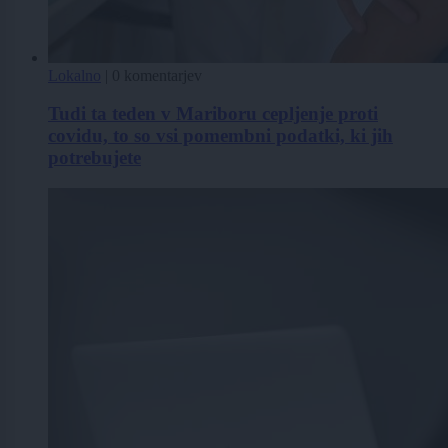
Lokalno
|
0 komentarjev
Tudi ta teden v Mariboru cepljenje proti
covidu, to so vsi pomembni podatki, ki jih
potrebujete