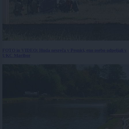
FOTO in VIDEO: Huda nesreča v Pesnici, eno osebo odpeljali v
UKC Maribor