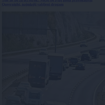
Tole ne bo za oči otrok: Nocoj bo Ptuj gostil provokativni
Queernight, najmlajši vabljeni drugam