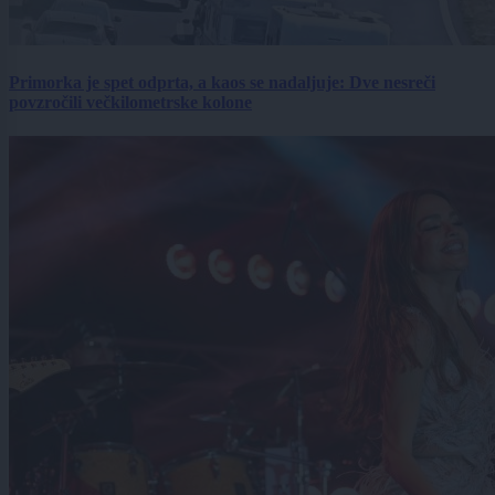
Primorka je spet odprta, a kaos se nadaljuje: Dve nesreči
povzročili večkilometrske kolone