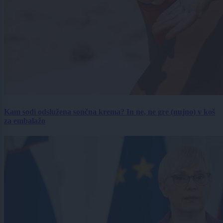
Kam sodi odslužena sončna krema? In ne, ne gre (nujno) v koš
za embalažo