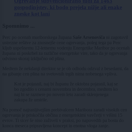
Ogrevanje subvencionirano tudi za 1463
gospodinjstev, ki bodo prejela nižje ali enake
zneske kot lani
Spomnimo ...
Perc po ocenah mariborskega župana
Saše Arsenoviča
ni zagotovil
ustrezne rešitve za znosnejše cene ogrevanja, poleg tega pa Perc
kljub uspešnemu 12-letnemu vodenju Energetike Maribor po ocenah
župana ni poskrbel za različne energetske vire, tako da je ogrevanja
odvisno skoraj izključno od plina.
Medtem že nekdanji direktor se je ob odhodu odzval z besedami, da
na gibanje cen plina na svetovnih trgih nima nobenega vpliva.
Kot je pojasnil, naj bi županu že oktobra pojasnil, kaj se
bo zgodilo s cenami novembra in decembra, medtem ko
naj bi se razmere po novem letu zaradi sklenjenega
zakupa že umirile.
Na pomoč najranljivejšim prebivalcem Maribora zaradi visokih cen
ogrevanja je priskočila občina z energetskimi vavčerji v višini 15
evrov. Ti sicer še niso zaživeli v praksi, po napovedih pa bosta do
konca meseca pripravljena koncept in enotna vloga zanje.