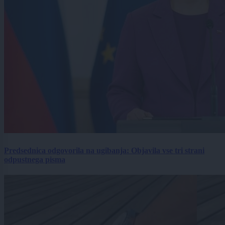
Predsednica odgovorila na ugibanja: Objavila vse tri strani
odpustnega pisma