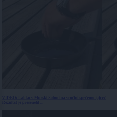
VIDEO: Lahko v Murski Soboti na vročini spečemo jajce?
Rezultat je presenetil ...