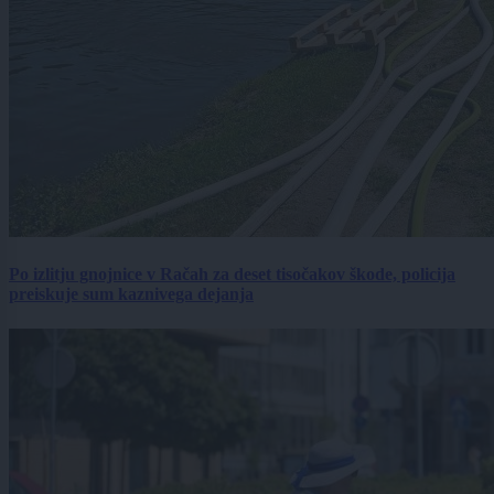
Po izlitju gnojnice v Račah za deset tisočakov škode, policija
preiskuje sum kaznivega dejanja