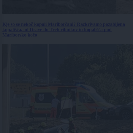
Kje so se nekoč kopali Mariborčani? Razkrivamo pozabljena
kopališča, od Drave do Treh ribnikov in kopališča pod
Mariborsko kočo