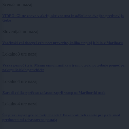
Scena
2 uri nazaj
VIDEO: Gliste znova v akciji, skrivnostna in odštekana dvojica predstavlja
Gobe
Slovenija
2 uri nazaj
Vročinski val dosegel vrhunec: preverite, koliko stopinj je bilo v Mariboru
Lokalno
3 ure nazaj
Vsaka pomoč šteje: Mama samohranilka s tremi otroki potrebuje pomoč pri
nakupu šolskih potrebščin
Lokalno
4 ure nazaj
Zaradi velike gneče so začasno zaprli vstop na Mariborski otok
Lokalno
4 ure nazaj
Štajerski župan gre po tretji mandat: Dokončati želi začete projekte, med
prednostnimi zdravstvena postaja