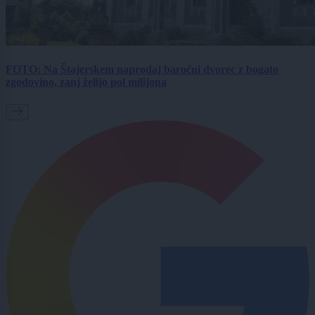
FOTO: Na Štajerskem naprodaj baročni dvorec z bogato
zgodovino, zanj želijo pol milijona