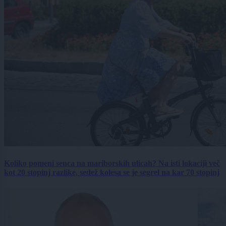
Koliko pomeni senca na mariborskih ulicah? Na isti lokaciji več
kot 20 stopinj razlike, sedež kolesa se je segrel na kar 70 stopinj