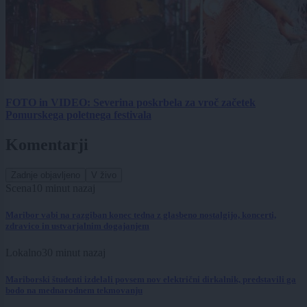
FOTO in VIDEO: Severina poskrbela za vroč začetek
Pomurskega poletnega festivala
Komentarji
Zadnje objavljeno
V živo
Scena
10 minut nazaj
Maribor vabi na razgiban konec tedna z glasbeno nostalgijo, koncerti,
zdravico in ustvarjalnim dogajanjem
Lokalno
30 minut nazaj
Mariborski študenti izdelali povsem nov električni dirkalnik, predstavili ga
bodo na mednarodnem tekmovanju