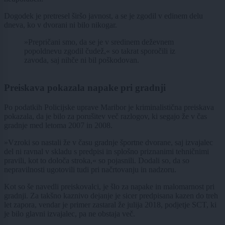
Dogodek je pretresel širšo javnost, a se je zgodil v edinem delu
dneva, ko v dvorani ni bilo nikogar.
»Prepričani smo, da se je v sredinem deževnem
popoldnevu zgodil čudež,« so takrat sporočili iz
zavoda, saj nihče ni bil poškodovan.
Preiskava pokazala napake pri gradnji
Po podatkih Policijske uprave Maribor je kriminalistična preiskava
pokazala, da je bilo za porušitev več razlogov, ki segajo že v čas
gradnje med letoma 2007 in 2008.
»Vzroki so nastali že v času gradnje športne dvorane, saj izvajalec
del ni ravnal v skladu s predpisi in splošno priznanimi tehničnimi
pravili, kot to določa stroka,« so pojasnili. Dodali so, da so
nepravilnosti ugotovili tudi pri načrtovanju in nadzoru.
Kot so še navedli preiskovalci, je šlo za napake in malomarnost pri
gradnji. Za takšno kaznivo dejanje je sicer predpisana kazen do treh
let zapora, vendar je primer zastaral že julija 2018, podjetje SCT, ki
je bilo glavni izvajalec, pa ne obstaja več.