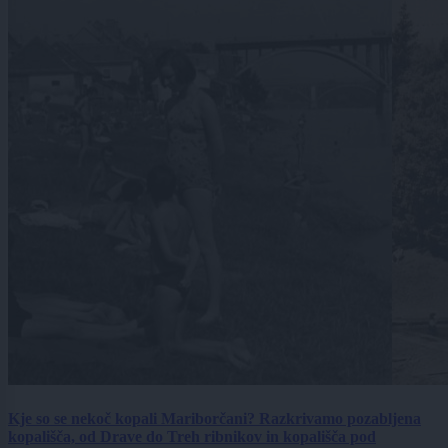
Kje so se nekoč kopali Mariborčani? Razkrivamo pozabljena
kopališča, od Drave do Treh ribnikov in kopališča pod