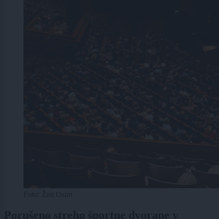
Foto: Žan Osim
Porušeno streho športne dvorane v