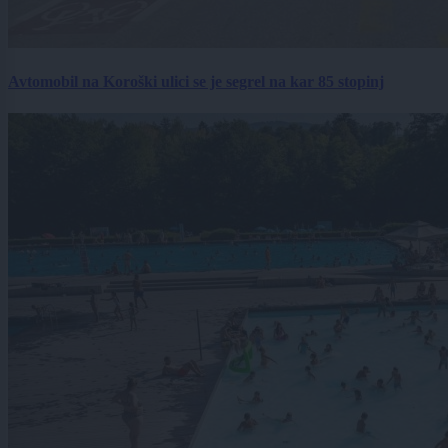
Avtomobil na Koroški ulici se je segrel na kar 85 stopinj