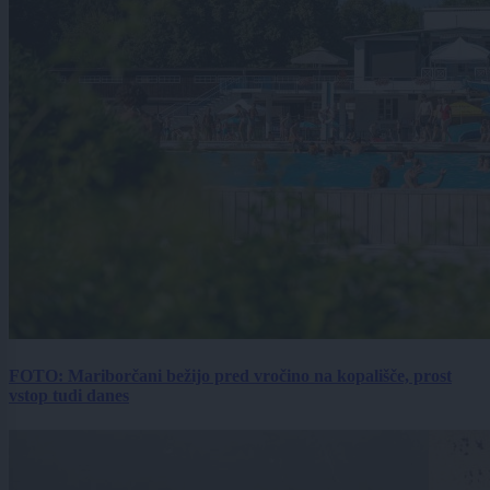
FOTO: Mariborčani bežijo pred vročino na kopališče, prost
vstop tudi danes