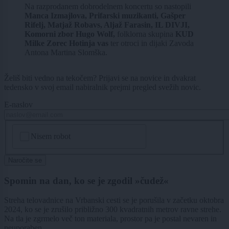
Na razprodanem dobrodelnem koncertu so nastopili
Manca Izmajlova, Prifarski muzikanti, Gašper
Rifelj, Matjaž Robavs, Aljaž Farasin, IL DIVJI,
Komorni zbor Hugo Wolf,
folklorna skupina
KUD
Milke Zorec Hotinja vas
ter otroci in dijaki Zavoda
Antona Martina Slomška.
Želiš biti vedno na tekočem? Prijavi se na novice in dvakrat
tedensko v svoj email nabiralnik prejmi pregled svežih novic.
E-naslov
CAPTCHA
Nisem robot
Naročite se
Spomin na dan, ko se je zgodil »čudež«
Streha telovadnice na Vrbanski cesti se je porušila v začetku oktobra
2024, ko se je zrušilo približno 300 kvadratnih metrov ravne strehe.
Na tla je zgrmelo več ton materiala, prostor pa je postal nevaren in
neuporaben.