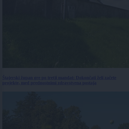
Štajerski župan gre po tretji mandat: Dokončati želi začete
projekte, med prednostnimi zdravstvena postaja