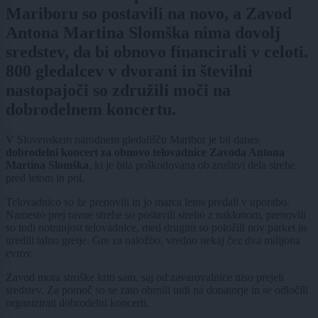
Mariboru so postavili na novo, a Zavod
Antona Martina Slomška nima dovolj
sredstev, da bi obnovo financirali v celoti.
800 gledalcev v dvorani in številni
nastopajoči so združili moči na
dobrodelnem koncertu.
V Slovenskem narodnem gledališču Maribor je bil danes
dobrodelni koncert za obnovo telovadnice Zavoda Antona
Martina Slomška
, ki je bila poškodovana ob zrušitvi dela strehe
pred letom in pol.
Telovadnico so že prenovili in jo marca letos predali v uporabo.
Namesto prej ravne strehe so postavili streho z naklonom, prenovili
so tudi notranjost telovadnice, med drugim so položili nov parket in
uredili talno gretje. Gre za naložbo, vredno nekaj čez dva milijona
evrov.
Zavod mora stroške kriti sam, saj od zavarovalnice niso prejeli
sredstev. Za pomoč so se zato obrnili tudi na donatorje in se odločili
organizirati dobrodelni koncerti.