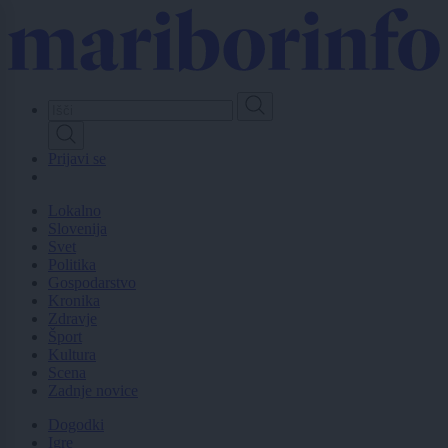
Skip
to
main
content
Prijavi se
Lokalno
Slovenija
Svet
Politika
Gospodarstvo
Kronika
Zdravje
Šport
Kultura
Scena
Zadnje novice
Dogodki
Igre