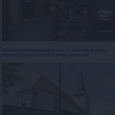
Mariborski študenti izdelali povsem nov električni dirkalnik,
predstavili ga bodo na mednarodnem tekmovanju