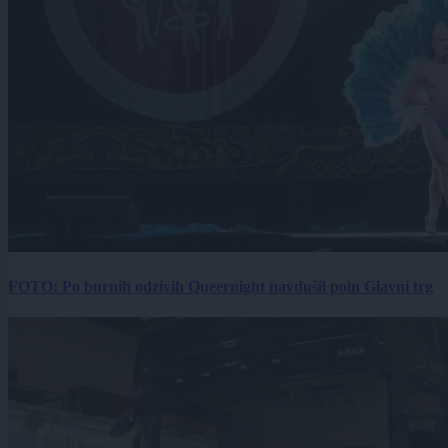
FOTO: Po burnih odzivih Queernight navdušil poln Glavni trg