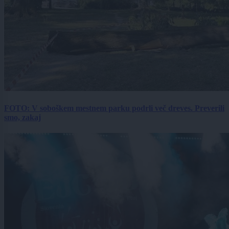
FOTO: V soboškem mestnem parku podrli več dreves. Preverili
smo, zakaj