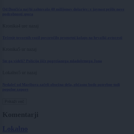
Od Dončića naj bi zahtevala 40 milijonov dolarjev: v javnost prišle nove
podrobnosti spora
Kronika
4 ure nazaj
Trčenje tovornih vozil povzročilo prometni kolaps na hrvaški avtocesti
Kronika
5 ur nazaj
Ste ga videli? Policija išče pogrešanega mladoletnega Jona
Lokalno
5 ur nazaj
Nedaleč od Maribora začeli obsežna dela, občasno bodo potrebne tudi
popolne zapore
Prikaži več
Komentarji
Lokalno