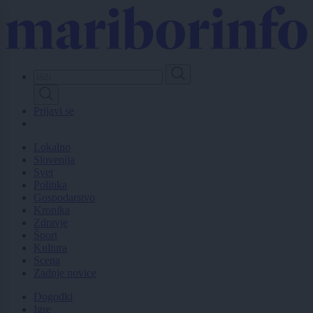
Skip
to
main
content
Prijavi se
Lokalno
Slovenija
Svet
Politika
Gospodarstvo
Kronika
Zdravje
Šport
Kultura
Scena
Zadnje novice
Dogodki
Igre