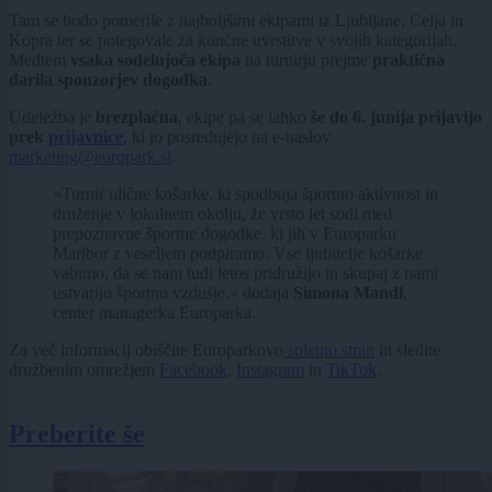
Tam se bodo pomerile z najboljšimi ekipami iz Ljubljane, Celja in
Kopra ter se potegovale za končne uvrstitve v svojih kategorijah.
Medtem
vsaka sodelujoča ekipa
na turnirju prejme
praktična
darila sponzorjev dogodka
.
Udeležba je
brezplačna
, ekipe pa se lahko
še do 6. junija prijavijo
prek
prijavnice
, ki jo posredujejo na e-naslov
marketing@europark.si
.
»Turnir ulične košarke, ki spodbuja športno aktivnost in
druženje v lokalnem okolju, že vrsto let sodi med
prepoznavne športne dogodke, ki jih v Europarku
Maribor z veseljem podpiramo. Vse ljubitelje košarke
vabimo, da se nam tudi letos pridružijo in skupaj z nami
ustvarijo športno vzdušje,« dodaja
Simona Mandl
,
center managerka Europarka.
Za več informacij obiščite Europarkovo
spletno stran
in sledite
družbenim omrežjem
Facebook
,
Instagram
in
TikTok
.
Preberite še