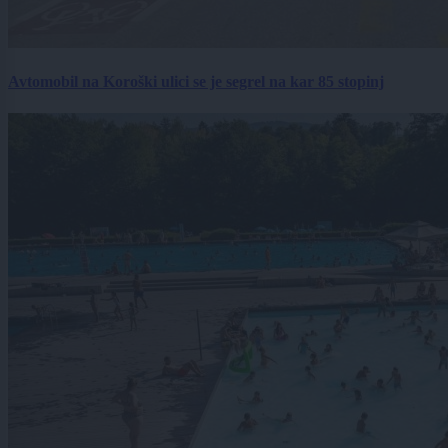
Avtomobil na Koroški ulici se je segrel na kar 85 stopinj