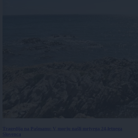
Tragedija na Pašmanu: V morju našli mrtvega 24-letnega
Slovenca