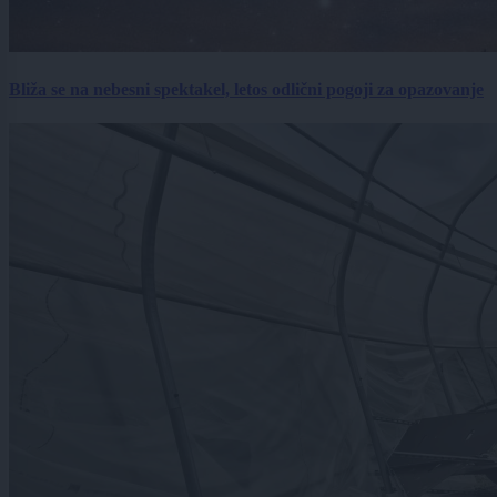
Bliža se na nebesni spektakel, letos odlični pogoji za opazovanje