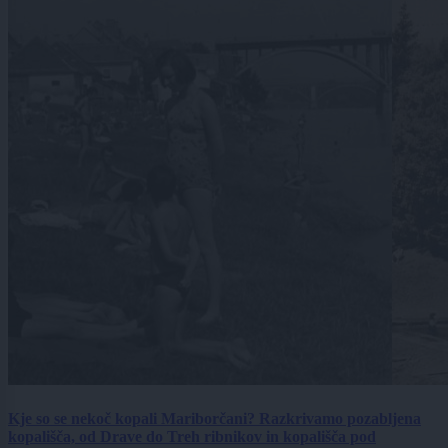
Kje so se nekoč kopali Mariborčani? Razkrivamo pozabljena
kopališča, od Drave do Treh ribnikov in kopališča pod