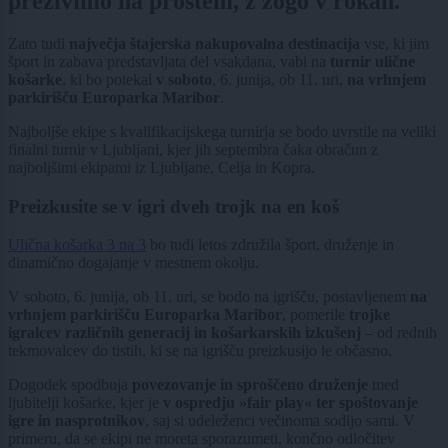
preživimo na prostem, z žogo v rokah.
Zato tudi
največja štajerska nakupovalna destinacija
vse, ki jim
šport in zabava predstavljata del vsakdana, vabi na
turnir ulične
košarke
, ki bo potekal
v soboto
, 6. junija, ob 11. uri,
na vrhnjem
parkirišču Europarka Maribor
.
Najboljše ekipe s kvalifikacijskega turnirja se bodo uvrstile na veliki
finalni turnir v Ljubljani, kjer jih septembra čaka obračun z
najboljšimi ekipami iz Ljubljane, Celja in Kopra.
Preizkusite se v igri dveh trojk na en koš
Ulična košarka 3 na 3
bo tudi letos združila šport, druženje in
dinamično dogajanje v mestnem okolju.
V soboto, 6. junija, ob 11. uri, se bodo na igrišču, postavljenem
na
vrhnjem parkirišču Europarka Maribor
, pomerile
trojke
igralcev različnih generacij in košarkarskih izkušenj
– od rednih
tekmovalcev do tistih, ki se na igrišču preizkusijo le občasno.
Dogodek spodbuja
povezovanje in sproščeno druženje
med
ljubitelji košarke, kjer je
v ospredju »fair play« ter spoštovanje
igre in nasprotnikov
, saj si udeleženci večinoma sodijo sami. V
primeru, da se ekipi ne moreta sporazumeti, končno odločitev