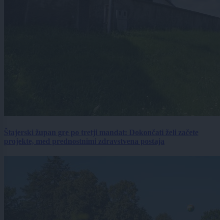
Štajerski župan gre po tretji mandat: Dokončati želi začete
projekte, med prednostnimi zdravstvena postaja