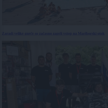
Zaradi velike gneče so začasno zaprli vstop na Mariborski otok