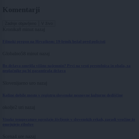
Komentarji
Zadnje objavljeno
V živo
Kronika
8 minut nazaj
Filmski pregon na Hrvaškem: 19-letnik bežal pred policisti
Globalno
58 minut nazaj
Bo država omejila višino najemnin? Prvi na vrsti prestolnica in obala, za
neplačnike pa bi garantirala država
Slovenija
eno uro nazaj
Koline dobile mesto v registru slovenske nesnovne kulturne dediščine
okolje
2 uri nazaj
Visoke temperature ogrožajo življenje v slovenskih rekah, zaradi vročine že
omejujejo ribolov
Scena
4 ure nazaj