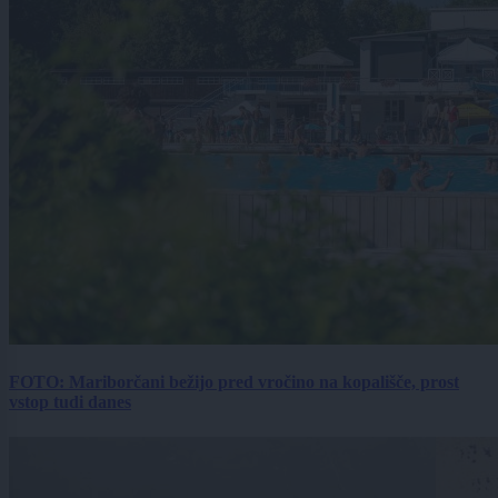
FOTO: Mariborčani bežijo pred vročino na kopališče, prost
vstop tudi danes