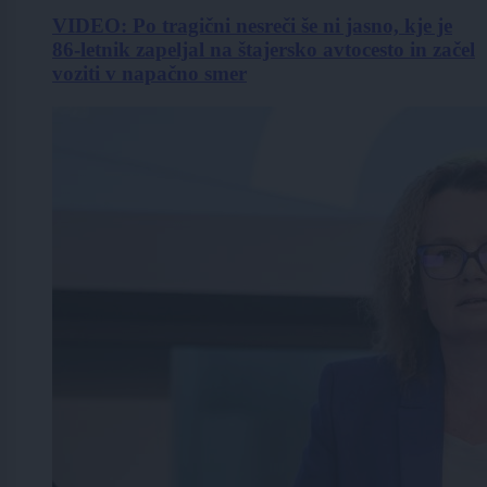
VIDEO: Po tragični nesreči še ni jasno, kje je
86-letnik zapeljal na štajersko avtocesto in začel
voziti v napačno smer