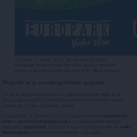
V soboto, 6. junija, ob 11. uri, se bodo na igrišču
Europarka Maribor pomerile trojke igralcev različnih
generacij in košarkarskih izkušenj (foto: Magenta plus).
Prijavite se in osvojite privlačne nagrade
Turnir je odlična priložnost, da s prijatelji sestavite ekipo in se
preizkusite na igrišču, obenem pa udeležencem prinaša dodatno
motivacijo v obliki privlačnih nagrad.
Organizatorji iz Športne zveze Ljubljana bodo
tri najuspešnejše
ekipe v posameznih kategorijah
na kvalifikacijskih turnirjih
nagradili z
medaljami
, hkrati pa se bodo te ekipe uvrstile na
veliki
finalni turnir
, ki bo potekal septembra v Ljubljani.