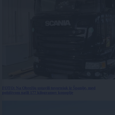
FOTO: Na Obrežju ustavili tovornjak iz Španije, med
pohištvom našli 177 kilogramov konoplje