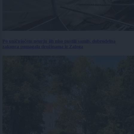
Po uničujočem neurju jih niso pustili samih, dobrodelna
zakonca pomagala družinama iz Zaloga