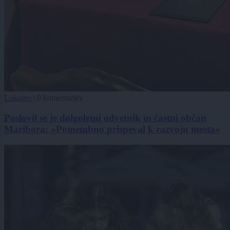
Lokalno
|
0 komentarjev
Poslovil se je dolgoletni odvetnik in častni občan
Maribora: »Pomembno prispeval k razvoju mesta«