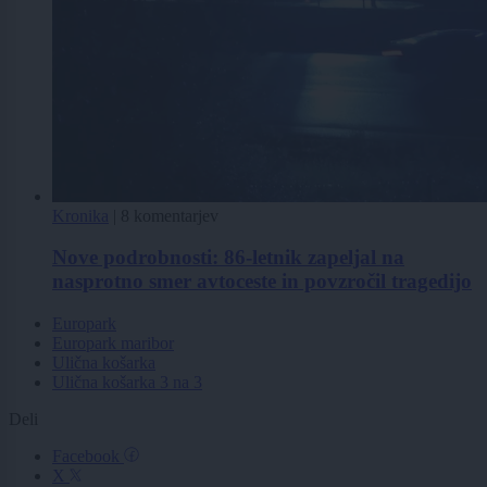
Kronika
|
8 komentarjev
Nove podrobnosti: 86-letnik zapeljal na
nasprotno smer avtoceste in povzročil tragedijo
Europark
Europark maribor
Ulična košarka
Ulična košarka 3 na 3
Deli
Facebook
X