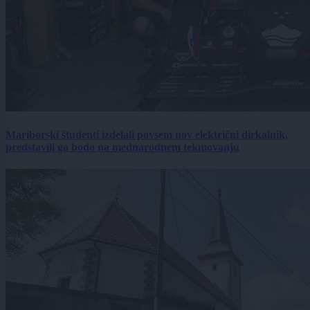
Mariborski študenti izdelali povsem nov električni dirkalnik,
predstavili ga bodo na mednarodnem tekmovanju