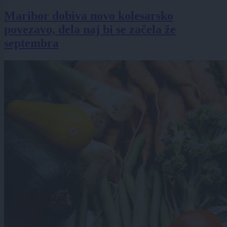
Maribor dobiva novo kolesarsko
povezavo, dela naj bi se začela že
septembra