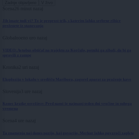
Zadnje objavljeno
V živo
Scena
26 minut nazaj
Jih imate tudi vi? To je preprost trik, s katerim lahko srebrne ribice
preženete iz stanovanja
Globalno
eno uro nazaj
VIDEO: Avtobus obtičal na trajektu za Korčulo, potniki ga zibali, da bi ga
spravili z rampe
Kronika
2 uri nazaj
Eksplozija v lokalu v središču Maribora, zagorel aparat za praženje kave
Slovenija
3 ure nazaj
Konec kratke osvežitve: Pred nami še najmanj teden dni vročine in suhega
vremena
Scena
4 ure nazaj
Ta znamenja naj danes pazijo, kaj govorijo, Merkur lahko povzroči zaplete