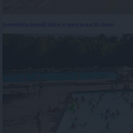
Avtomobil na Koroški ulici se je segrel na kar 85 stopinj