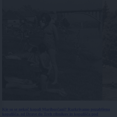
Kje so se nekoč kopali Mariborčani? Razkrivamo pozabljena
kopališča, od Drave do Treh ribnikov in kopališča pod