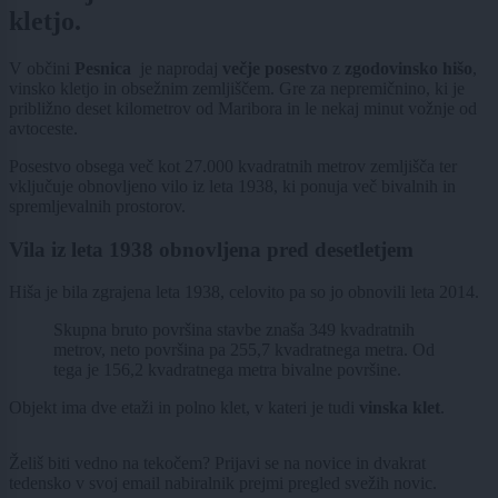
kletjo.
V občini
Pesnica
je naprodaj
večje posestvo
z
zgodovinsko hišo
,
vinsko kletjo in obsežnim zemljiščem. Gre za nepremičnino, ki je
približno deset kilometrov od Maribora in le nekaj minut vožnje od
avtoceste.
Posestvo obsega več kot 27.000 kvadratnih metrov zemljišča ter
vključuje obnovljeno vilo iz leta 1938, ki ponuja več bivalnih in
spremljevalnih prostorov.
Vila iz leta 1938 obnovljena pred desetletjem
Hiša je bila zgrajena leta 1938, celovito pa so jo obnovili leta 2014.
Skupna bruto površina stavbe znaša 349 kvadratnih
metrov, neto površina pa 255,7 kvadratnega metra. Od
tega je 156,2 kvadratnega metra bivalne površine.
Objekt ima dve etaži in polno klet, v kateri je tudi
vinska klet
.
Želiš biti vedno na tekočem? Prijavi se na novice in dvakrat
tedensko v svoj email nabiralnik prejmi pregled svežih novic.