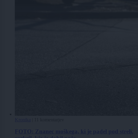
Kronika
|
11 komentarjev
FOTO: Znanec moškega, ki je padel pod streli,