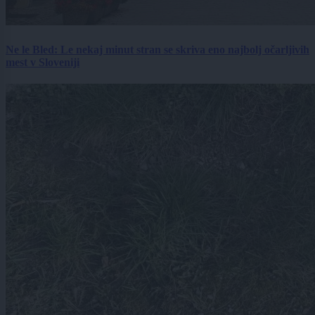
Ne le Bled: Le nekaj minut stran se skriva eno najbolj očarljivih
mest v Sloveniji