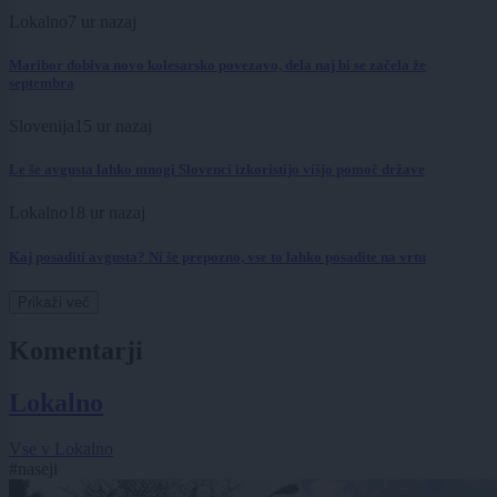
Lokalno
7 ur nazaj
Maribor dobiva novo kolesarsko povezavo, dela naj bi se začela že
septembra
Slovenija
15 ur nazaj
Le še avgusta lahko mnogi Slovenci izkoristijo višjo pomoč države
Lokalno
18 ur nazaj
Kaj posaditi avgusta? Ni še prepozno, vse to lahko posadite na vrtu
Prikaži več
Komentarji
Lokalno
Vse v Lokalno
#naseji