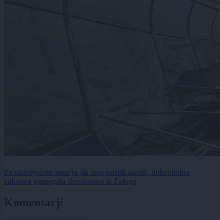
Po uničujočem neurju jih niso pustili samih, dobrodelna
zakonca pomagala družinama iz Zaloga
Komentarji