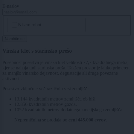
E-naslov
CAPTCHA
Nisem robot
Naročite se
Vinska klet s starinsko prešo
Posebnost posestva je vinska klet velikosti 77,7 kvadratnega metra,
kjer se nahaja tudi starinska preša. Takšen prostor je lahko primeren
za manjšo vinarsko dejavnost, degustacije ali druge povezane
aktivnosti.
Posestvo vključuje več različnih vrst zemljišč:
13.144 kvadratnih metrov zemljišča ob hiši,
12.856 kvadratnih metrov gozda,
1052 kvadratnih metrov dodatnega kmetijskega zemljišča.
Nepremičnina se prodaja po
ceni 445.000 evrov
.