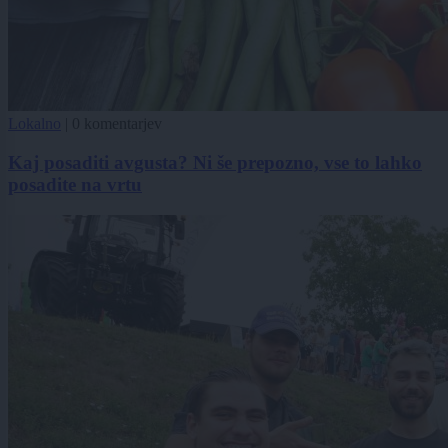
Lokalno
|
0 komentarjev
Kaj posaditi avgusta? Ni še prepozno, vse to lahko
posadite na vrtu