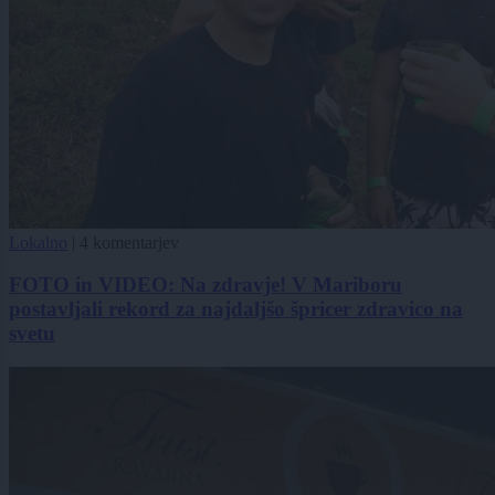
Lokalno
|
4 komentarjev
FOTO in VIDEO: Na zdravje! V Mariboru
postavljali rekord za najdaljšo špricer zdravico na
svetu