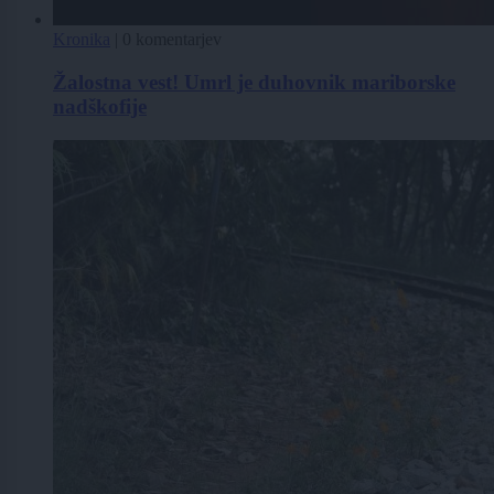
Kronika
|
0 komentarjev
Žalostna vest! Umrl je duhovnik mariborske
nadškofije