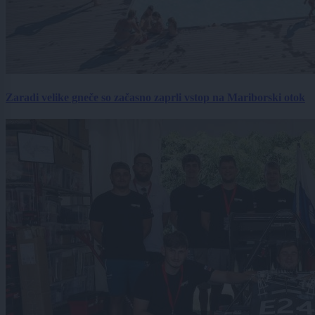
Zaradi velike gneče so začasno zaprli vstop na Mariborski otok