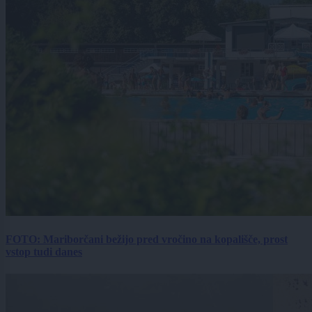
FOTO: Mariborčani bežijo pred vročino na kopališče, prost
vstop tudi danes