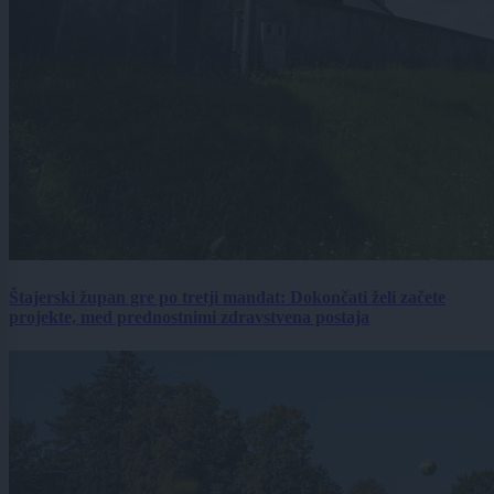
Štajerski župan gre po tretji mandat: Dokončati želi začete
projekte, med prednostnimi zdravstvena postaja