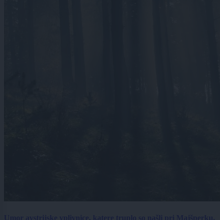
Umor avstrijske vplivnice, katere truplo so našli pri Majšperku,