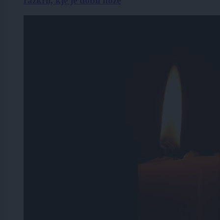
razkril, kje je dobil nože