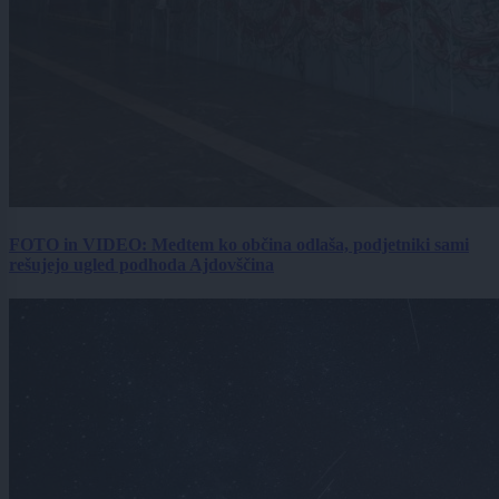
FOTO in VIDEO: Medtem ko občina odlaša, podjetniki sami
rešujejo ugled podhoda Ajdovščina