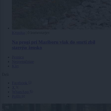
Kronika
|
0 komentarjev
Na progi pri Mariboru vlak do smrti zbil
starejšo žensko
Pesnica
Nepremičnine
Klet
Deli
Facebook
X
WhatsApp
Pošlji