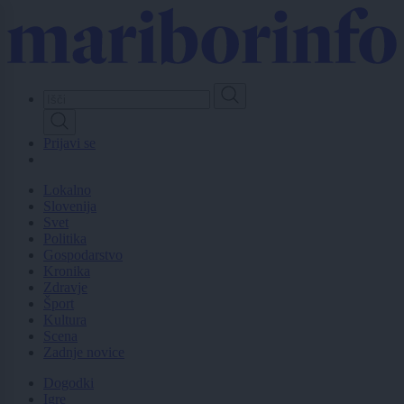
Skip
to
main
content
Prijavi se
Lokalno
Slovenija
Svet
Politika
Gospodarstvo
Kronika
Zdravje
Šport
Kultura
Scena
Zadnje novice
Dogodki
Igre