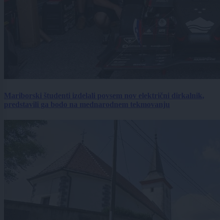
Mariborski študenti izdelali povsem nov električni dirkalnik,
predstavili ga bodo na mednarodnem tekmovanju