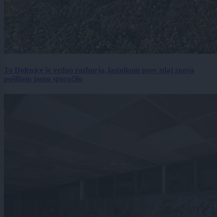
To Dolenjce še vedno razburja, lastnikom psov zdaj znova
pošiljajo jasno sporočilo