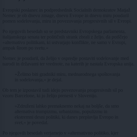
Evropski poslanec in podpredsednik Socialnih demokratov Matjaž
Nemec je ob dnevu zmage, dnevu Evrope in dnevu miru poudaril
pomen sodelovanja, miru in povezovanja progresivnih sil v Evropi.
Po njegovih besedah so se predstavniki Evropskega parlamenta,
italijanskega senata ter političnih strank zbrali z željo, da poiščejo
»alternativo politikam, ki ustvarjajo konflikte, ne samo v Evropi,
ampak širom po svetu.«
Nemec je poudaril, da želijo v ospredje postaviti sodelovanje med
narodi in državami ter vrednote, na katerih je nastala Evropska unija.
»Želimo biti gradniki miru, mednarodnega spoštovanja
in sodelovanja,« je dejal.
Ob tem je izpostavil tudi idejo povezovanja progresivnih sil po
vzoru Barcelone, ki jo želijo prenesti v Slovenijo.
»Združeni lahko premaknemo nekaj na boljše, da smo
alternativa trumpizmu, urbanizmu, populizmu in
ekstremni desni politiki, ki danes preplavlja Evropo in
svet,« je povedal.
Po njegovih besedah verjamejo v »alternativno politiko, kjer