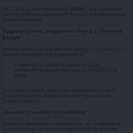
Ob 12.30 je na oder stopila skupina
Big$tick
, ki je s koncertnim
nastopom poskrbela za glasbeni del dogajanja in dodatno energijo
ob Koseškem bajerju.
Nagovori gostov: Progresivne ideje in prihodnost
Evrope
Osrednji vsebinski del dogodka je bil namenjen nagovorom gostov
pod naslovom Mobilizacija progresivnih sil.
V pogovorih so sodelovali progresivni politiki,
predstavniki mladinskih organizacij in civilnodružbenih
gibanj.
Govorniki so poudarili pomen miru, demokratičnih institucij,
mednarodnega prava, multilateralizma ter odgovornosti do
prihodnjih generacij.
Alternativa razdoru in konfliktom
Dogodek je imel tudi jasno sporočilno noto, saj so organizatorji
izpostavili potrebo po
alternativi populističnim in skrajnim