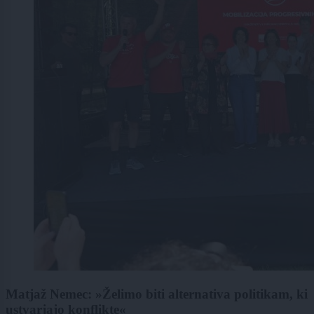
Matjaž Nemec: »Želimo biti alternativa politikam, ki
ustvarjajo konflikte«