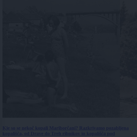
Kje so se nekoč kopali Mariborčani? Razkrivamo pozabljena
kopališča, od Drave do Treh ribnikov in kopališča pod