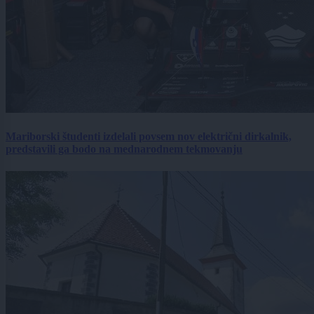
Mariborski študenti izdelali povsem nov električni dirkalnik,
predstavili ga bodo na mednarodnem tekmovanju