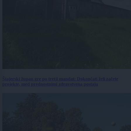
Štajerski župan gre po tretji mandat: Dokončati želi začete
projekte, med prednostnimi zdravstvena postaja