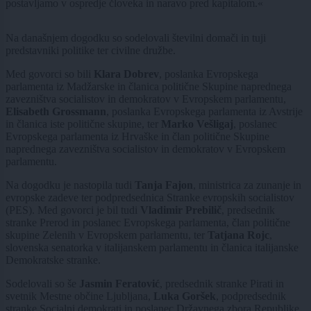
postavljamo v ospredje človeka in naravo pred kapitalom.«
Na današnjem dogodku so sodelovali številni domači in tuji
predstavniki politike ter civilne družbe.
Med govorci so bili
Klara Dobrev
, poslanka Evropskega
parlamenta iz Madžarske in članica politične Skupine naprednega
zavezništva socialistov in demokratov v Evropskem parlamentu,
Elisabeth Grossmann
, poslanka Evropskega parlamenta iz Avstrije
in članica iste politične skupine, ter
Marko Vešligaj
, poslanec
Evropskega parlamenta iz Hrvaške in član politične Skupine
naprednega zavezništva socialistov in demokratov v Evropskem
parlamentu.
Na dogodku je nastopila tudi
Tanja Fajon
, ministrica za zunanje in
evropske zadeve ter podpredsednica Stranke evropskih socialistov
(PES). Med govorci je bil tudi
Vladimir Prebilič
, predsednik
stranke Prerod in poslanec Evropskega parlamenta, član politične
skupine Zelenih v Evropskem parlamentu, ter
Tatjana Rojc
,
slovenska senatorka v italijanskem parlamentu in članica italijanske
Demokratske stranke.
Sodelovali so še
Jasmin Feratović
, predsednik stranke Pirati in
svetnik Mestne občine Ljubljana,
Luka Goršek
, podpredsednik
stranke Socialni demokrati in poslanec Državnega zbora Republike