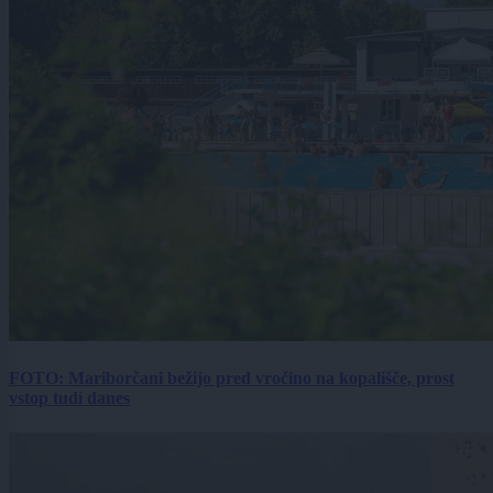
FOTO: Mariborčani bežijo pred vročino na kopališče, prost
vstop tudi danes