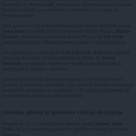
Slovenije, ter
Neva Grašič
, mednarodna sekretarka stranke Socialni
demokrati in državna sekretarka na ministrstvu za zunanje in
evropske zadeve.
Med govorci so bili tudi predstavniki podmladkov političnih strank:
Leon Božič
iz stranke Pirati in predsednik Mladih Piratov,
Marike
Grubar
, predsednica podmladka stranke Prerod, ter
Vid Jereb
,
mednarodni sekretar Mladega foruma stranke Socialni demokrati.
Na dogodku sta sodelovala še
Uroš Lipušček
, dolgoletni dopisnik
Televizije Slovenije, novinar, publicist in politik, ter
Jernej
Štromaje
r, predsednik Konference stranke Socialni demokrati,
politolog in Fulbrightov štipendist.
Gostitelj in pobudnik današnjega dogodka je bil Matjaž Nemec,
poslanec Evropskega parlamenta, član politične Skupine naprednega
zavezništva socialistov in demokratov v Evropskem parlamentu ter
podpredsednik stranke Socialni demokrati.
Standup, glasba in sproščeno vzdušje ob bajerju
Program je ob 12. uri nadaljeval standup nastop
Andrej Težak –
Tešky
, ki je s humorjem poskrbel za sproščeno vzdušje in številne
nasmehe.