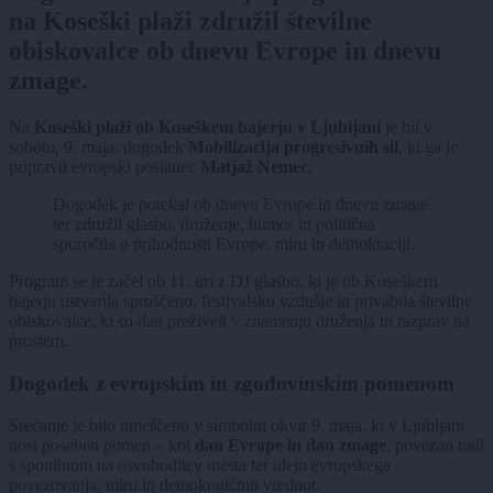
na Koseški plaži združil številne
obiskovalce ob dnevu Evrope in dnevu
zmage.
Na
Koseški plaži ob Koseškem bajerju v Ljubljani
je bil v
soboto, 9. maja, dogodek
Mobilizacija progresivnih sil
, ki ga je
pripravil evropski poslanec
Matjaž Nemec
.
Dogodek je potekal ob dnevu Evrope in dnevu zmage
ter združil glasbo, druženje, humor in politična
sporočila o prihodnosti Evrope, miru in demokraciji.
Program se je začel ob 11. uri z DJ glasbo, ki je ob Koseškem
bajerju ustvarila sproščeno, festivalsko vzdušje in privabila številne
obiskovalce, ki so dan preživeli v znamenju druženja in razprav na
prostem.
Dogodek z evropskim in zgodovinskim pomenom
Srečanje je bilo umeščeno v simbolni okvir 9. maja, ki v Ljubljani
nosi poseben pomen – kot
dan Evrope in dan zmage
, povezan tudi
s spominom na osvoboditev mesta ter idejo evropskega
povezovanja, miru in demokratičnih vrednot.