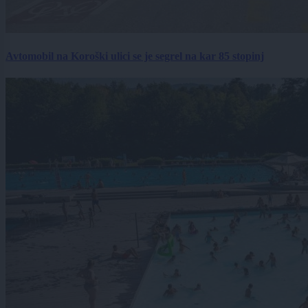
Avtomobil na Koroški ulici se je segrel na kar 85 stopinj