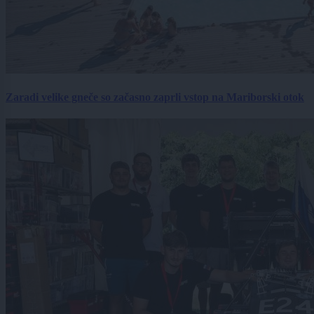
Zaradi velike gneče so začasno zaprli vstop na Mariborski otok