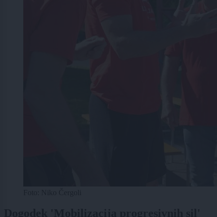
Foto: Niko Čergoli
Dogodek 'Mobilizacija progresivnih sil'