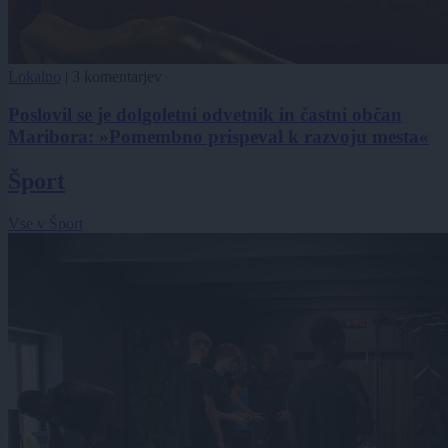
Lokalno
|
3 komentarjev
Poslovil se je dolgoletni odvetnik in častni občan
Maribora: »Pomembno prispeval k razvoju mesta«
Šport
Vse v Šport