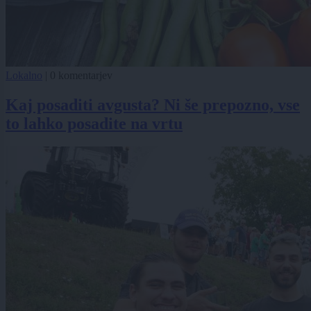
Lokalno
|
0 komentarjev
Kaj posaditi avgusta? Ni še prepozno, vse
to lahko posadite na vrtu