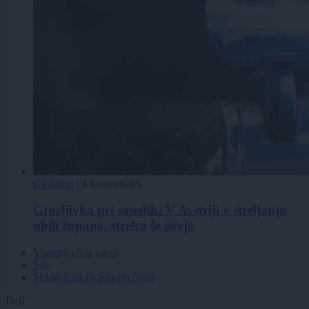
Globalno
|
4 komentarjev
Grozljivka pri sosedih: V Avstriji v streljanju
ubili župana, strelca še iščejo
Slovenija ima talent
Šov
Miklavž na Dravskem polju
Deli