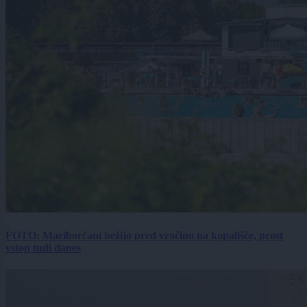
FOTO: Mariborčani bežijo pred vročino na kopališče, prost
vstop tudi danes