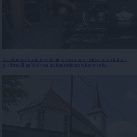
Mariborski študenti izdelali povsem nov električni dirkalnik,
predstavili ga bodo na mednarodnem tekmovanju