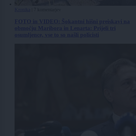
Kronika
|
7 komentarjev
FOTO in VIDEO: Šokantni hišni preiskavi na
območju Maribora in Lenarta: Prijeli tri
osumljence, vse to so našli policisti