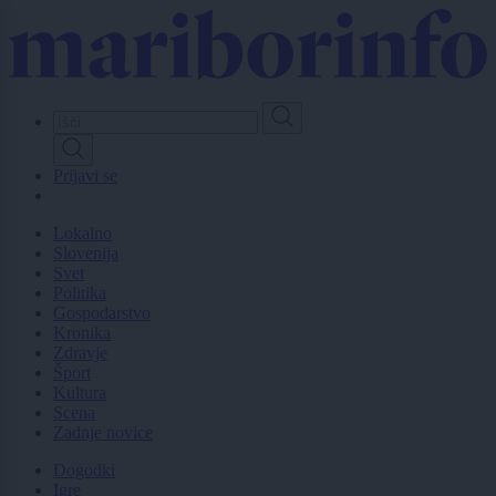
Skip
to
main
content
Prijavi se
Lokalno
Slovenija
Svet
Politika
Gospodarstvo
Kronika
Zdravje
Šport
Kultura
Scena
Zadnje novice
Dogodki
Igre