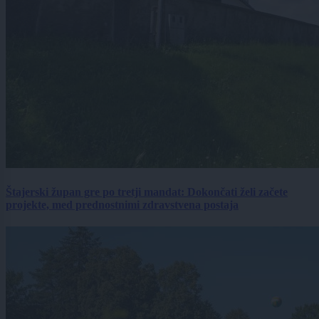
Štajerski župan gre po tretji mandat: Dokončati želi začete
projekte, med prednostnimi zdravstvena postaja