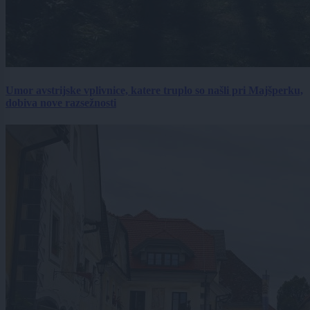
Umor avstrijske vplivnice, katere truplo so našli pri Majšperku,
dobiva nove razsežnosti