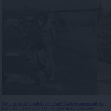
Kje so se nekoč kopali Mariborčani? Razkrivamo pozabljena
kopališča, od Drave do Treh ribnikov in kopališča pod