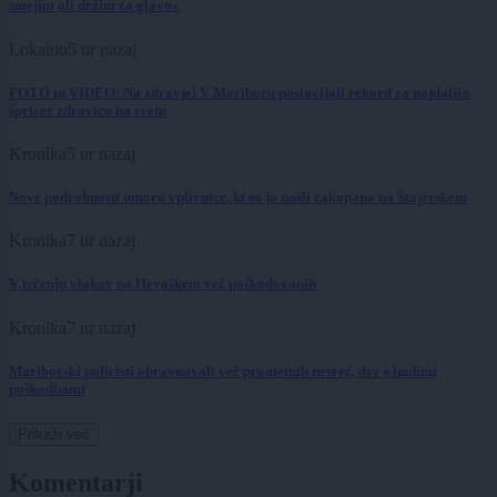
smejim ali držim za glavo«
Lokalno
5 ur nazaj
FOTO in VIDEO: Na zdravje! V Mariboru postavljali rekord za najdaljšo
špricer zdravico na svetu
Kronika
5 ur nazaj
Nove podrobnosti umora vplivnice, ki so jo našli zakopano na Štajerskem
Kronika
7 ur nazaj
V trčenju vlakov na Hrvaškem več poškodovanih
Kronika
7 ur nazaj
Mariborski policisti obravnavali več prometnih nesreč, dve s hudimi
poškodbami
Prikaži več
Komentarji