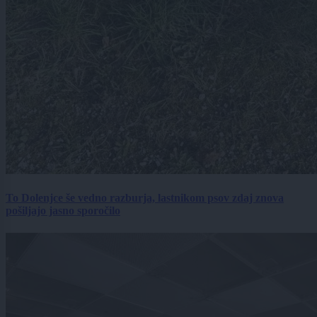
To Dolenjce še vedno razburja, lastnikom psov zdaj znova
pošiljajo jasno sporočilo