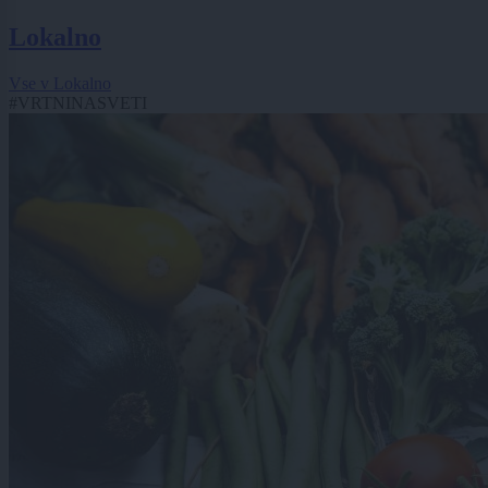
Lokalno
Vse v Lokalno
#VRTNINASVETI