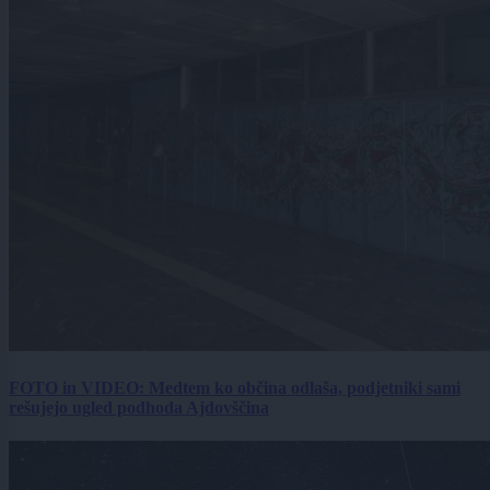
FOTO in VIDEO: Medtem ko občina odlaša, podjetniki sami
rešujejo ugled podhoda Ajdovščina