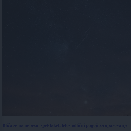
Bliža se na nebesni spektakel, letos odlični pogoji za opazovanje