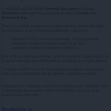
V nedeljski epizodi oddaje
Slovenija ima talent
je žirantka
Marjetka Vovk
pritisnila zlati gumb za mlado
13-letno Evo
Brumen Košar
.
Dekle je s svojim nastopom in pevskim talentom ganilo tako žirijo
kot občinstvo, ki jo je navdušeno nagradilo z aplavzom.
Marjetka Vovk je ob tem komentirala, da Eva pooseblja
mladostno svežino in izjemen talent, ki ga želi
predstaviti širšemu slovenskemu občinstvu.
Eva se že od majhnega ukvarja z glasbo in petjem. Njena želja je, da
bi nekoč nastopala na velikih odrih in očarala ljudi s svojim glasom.
S svojimi mladimi leti je že zbrala ogromno podpore, njeno pot pa
bodo zdaj spremljali tudi številni gledalci priljubljene oddaje.
Zlati gumb Evi omogoča neposredno napredovanje v polfinale, kjer
se bo potegovala za naslov talenta in priložnost, da svoje sanje
postavi na še večje odre.
Preberite še