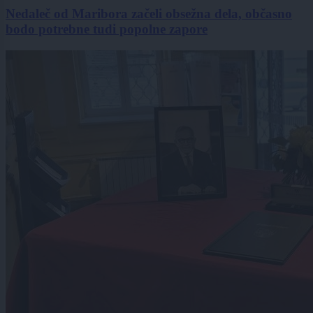
Nedaleč od Maribora začeli obsežna dela, občasno
bodo potrebne tudi popolne zapore