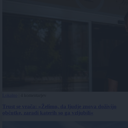
Lokalno
|
4 komentarjev
Trust se vrača: »Želimo, da ljudje znova doživijo
občutke, zaradi katerih so ga vzljubili«