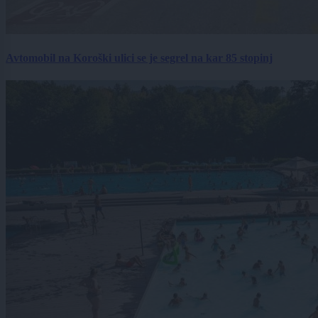
Avtomobil na Koroški ulici se je segrel na kar 85 stopinj