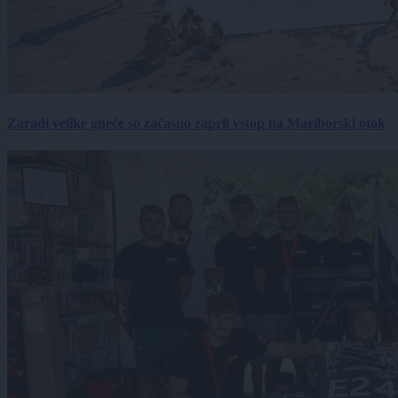
Zaradi velike gneče so začasno zaprli vstop na Mariborski otok