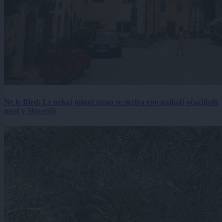
Ne le Bled: Le nekaj minut stran se skriva eno najbolj očarljivih
mest v Sloveniji