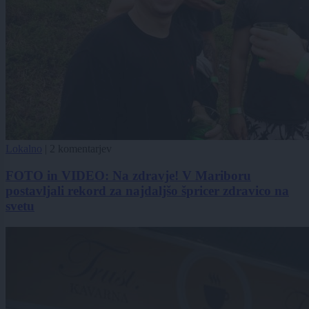
Lokalno
|
2 komentarjev
FOTO in VIDEO: Na zdravje! V Mariboru
postavljali rekord za najdaljšo špricer zdravico na
svetu