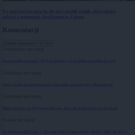
Po uničujočem neurju jih niso pustili samih, dobrodelna
zakonca pomagala družinama iz Zaloga
Komentarji
Zadnje objavljeno
V živo
Lokalno
eno uro nazaj
Kaj posaditi avgusta? Ni še prepozno, vse to lahko posadite na vrtu
Globalno
4 ure nazaj
Tako visoke prometne kazni vam lahko napišejo hrvaški policisti
Globalno
4 ure nazaj
Dobra novica za 38-letnega Hrvata, ki se na Irskem bori za življenje
Scena
4 ure nazaj
Na meji pozabil ženo: »»Ko sem videl prazen sedež, nisem vedel, ali naj se