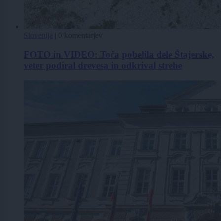
Slovenija
|
0 komentarjev
FOTO in VIDEO: Toča pobelila dele Štajerske,
veter podiral drevesa in odkrival strehe