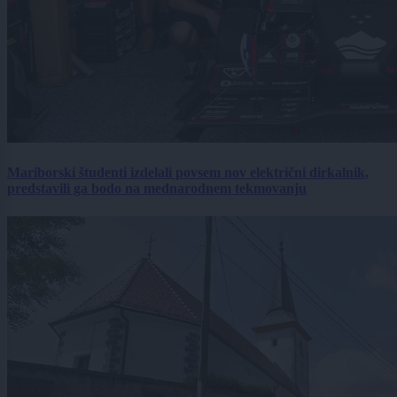
Mariborski študenti izdelali povsem nov električni dirkalnik,
predstavili ga bodo na mednarodnem tekmovanju