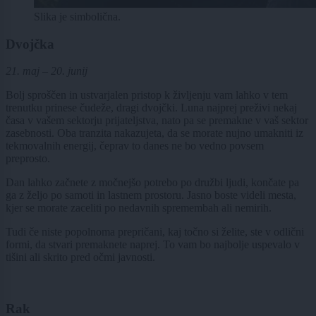
Slika je simbolična.
Dvojčka
21. maj – 20. junij
Bolj sproščen in ustvarjalen pristop k življenju vam lahko v tem
trenutku prinese čudeže, dragi dvojčki. Luna najprej preživi nekaj
časa v vašem sektorju prijateljstva, nato pa se premakne v vaš sektor
zasebnosti. Oba tranzita nakazujeta, da se morate nujno umakniti iz
tekmovalnih energij, čeprav to danes ne bo vedno povsem
preprosto.
Dan lahko začnete z močnejšo potrebo po družbi ljudi, končate pa
ga z željo po samoti in lastnem prostoru. Jasno boste videli mesta,
kjer se morate zaceliti po nedavnih spremembah ali nemirih.
Tudi če niste popolnoma prepričani, kaj točno si želite, ste v odlični
formi, da stvari premaknete naprej. To vam bo najbolje uspevalo v
tišini ali skrito pred očmi javnosti.
Rak