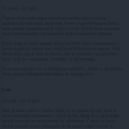
21. junij – 22. julij
Čeprav bodo vaše odgovornosti ob začetku dneva močno
zaposlovale vaše misli, dragi raki, boste z napredovanjem dneva
lažje spustili obrambni zid in začeli uživati. Začeli boste zavestno
iskati netekmovalne, sprejemajoče ljudi in sproščene situacije.
Kljub temu se lahko zgodaj zjutraj počutite malce obremenjene s
strani drugih ali razpeti med različnimi življenjskimi nagoni. Vaša
idealistična plat je živa in zdrava, zato je smiselno, da nahranite
svojo željo po sanjarjenju, domišljiji in načrtovanju.
To je zelo ugoden čas za izboljšanje odnosov z okolico, ob tem pa
boste opazno izboljšali tudi odnos do samega sebe.
Lev
23. julij – 22. avgust
Dan se lahko začne z močno željo, da se odpravite med ljudi in
stvari preprosto premaknete z mrtve točke, dragi levi, saj si želite
dovolj svobode za raziskovanje in odkrivanje. Čeprav se boste
morda počutili malce potisnjene ob tla zaradi odgovornosti, ki