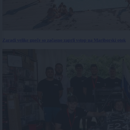
Zaradi velike gneče so začasno zaprli vstop na Mariborski otok