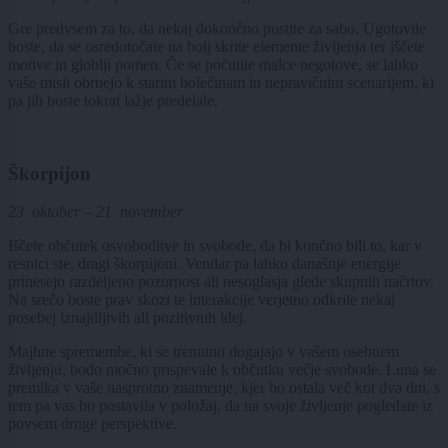
Gre predvsem za to, da nekaj dokončno pustite za sabo. Ugotovile
boste, da se osredotočate na bolj skrite elemente življenja ter iščete
motive in globlji pomen. Če se počutite malce negotove, se lahko
vaše misli obrnejo k starim bolečinam in nepravičnim scenarijem, ki
pa jih boste tokrat lažje predelale.
Škorpijon
23. oktober – 21. november
Iščete občutek osvoboditve in svobode, da bi končno bili to, kar v
resnici ste, dragi škorpijoni. Vendar pa lahko današnje energije
prinesejo razdeljeno pozornost ali nesoglasja glede skupnih načrtov.
Na srečo boste prav skozi te interakcije verjetno odkrile nekaj
posebej iznajdljivih ali pozitivnih idej.
Majhne spremembe, ki se trenutno dogajajo v vašem osebnem
življenju, bodo močno prispevale k občutku večje svobode. Luna se
premika v vaše nasprotno znamenje, kjer bo ostala več kot dva dni, s
tem pa vas bo postavila v položaj, da na svoje življenje pogledate iz
povsem druge perspektive.