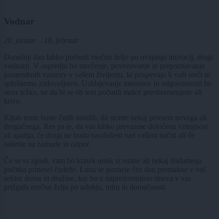
Vodnar
20. januar – 18. februar
Današnji dan lahko prebudi močno željo po uvajanju inovacij, dragi
vodnarji. V ospredju bo mreženje, povezovanje in prepoznavanje
pomembnih vzorcev v vašem življenju, ki prispevajo k vaši sreči in
splošnemu zadovoljstvu. Usklajevanje interesov in odgovornosti bo
sicer težko, ne da bi se ob tem počutili malce preobremenjene ali
krive.
Kljub temu boste čutili navdih, da storite nekaj povsem novega ali
drugačnega. Res pa je, da vas lahko prevzame določena vztrajnost
ali apatija, če drugi ne bodo navdušeni nad vašimi načrti ali če
naletite na zamude in odpor.
Če se to zgodi, vam bo kratek umik iz rutine ali nekaj dodatnega
počitka prinesel čudeže. Luna se pozneje čez dan premakne v vaš
sektor doma in družine, kar bo z napredovanjem dneva v vas
prižgalo močno željo po udobju, miru in domačnosti.