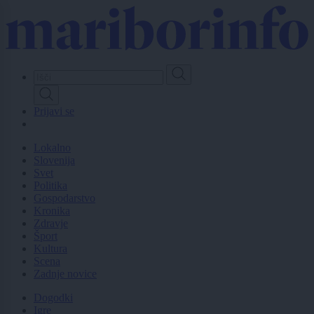
Skip
to
main
content
Prijavi se
Lokalno
Slovenija
Svet
Politika
Gospodarstvo
Kronika
Zdravje
Šport
Kultura
Scena
Zadnje novice
Dogodki
Igre