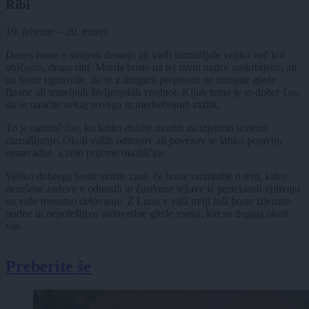
Ribi
19. februar – 20. marec
Danes boste o svojem denarju ali virih razmišljale veliko več kot
običajno, drage ribi. Morda boste na tej ravni malce zaskrbljene, ali
pa boste ugotovile, da se z drugimi preprosto ne strinjate glede
financ ali temeljnih življenjskih vrednot. Kljub temu je to dober čas,
da se naučite nekaj novega iz medsebojnih razlik.
To je namreč čas, ko lahko dobite navdih za izjemno izvirno
razmišljanje. Okoli vaših odnosov ali povezav se lahko pojavijo
nenavadne, a zelo prijetne okoliščine.
Veliko dobrega boste storile zase, če boste razmislile o tem, kako
nerešene zadeve v odnosih in čustvene težave iz preteklosti vplivajo
na vaše trenutno delovanje. Z Luno v vaši tretji hiši boste izjemno
budne in nepotešljivo radovedne glede vsega, kar se dogaja okoli
vas.
Preberite še