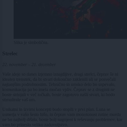
Slika je simbolična.
Strelec
22. november – 21. december
Vaše ideje so danes izjemno iznajdljive, dragi strelci, čeprav še ni
idealen trenutek, da bi stvari dokončno zaklenili ali se posvečali
najtanjšim podrobnostim. Tehnično in umsko delo bo uspevalo,
komunikacija pa bo imela močan vpliv. Čeprav se z drugimi ne
boste strinjali v več točkah, boste zagotovo našli stvari, ki bodo
stimulirale vaš um.
Unikatni in izvirni koncepti bodo stopili v prvi plan. Luna se
usmerja v vašo šesto hišo, in čeprav vam monotonost rutine morda
ne bo najbolj dišala, boste bolj nagnjeni k reševanju problemov, kar
vam bo prineslo veliko zadovoljstvo.