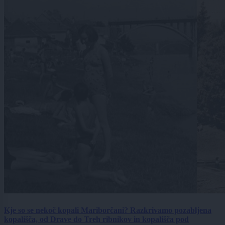
Kje so se nekoč kopali Mariborčani? Razkrivamo pozabljena
kopališča, od Drave do Treh ribnikov in kopališča pod