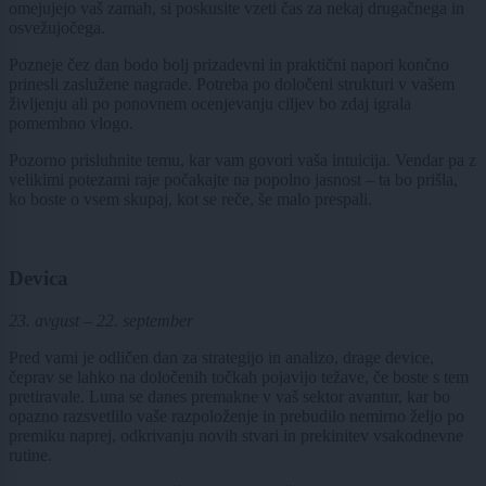
omejujejo vaš zamah, si poskusite vzeti čas za nekaj drugačnega in
osvežujočega.
Pozneje čez dan bodo bolj prizadevni in praktični napori končno
prinesli zaslužene nagrade. Potreba po določeni strukturi v vašem
življenju ali po ponovnem ocenjevanju ciljev bo zdaj igrala
pomembno vlogo.
Pozorno prisluhnite temu, kar vam govori vaša intuicija. Vendar pa z
velikimi potezami raje počakajte na popolno jasnost – ta bo prišla,
ko boste o vsem skupaj, kot se reče, še malo prespali.
Devica
23. avgust – 22. september
Pred vami je odličen dan za strategijo in analizo, drage device,
čeprav se lahko na določenih točkah pojavijo težave, če boste s tem
pretiravale. Luna se danes premakne v vaš sektor avantur, kar bo
opazno razsvetlilo vaše razpoloženje in prebudilo nemirno željo po
premiku naprej, odkrivanju novih stvari in prekinitev vsakodnevne
rutine.