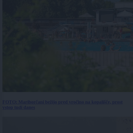
FOTO: Mariborčani bežijo pred vročino na kopališče, prost
vstop tudi danes