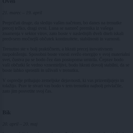
Oven
21. marec – 19. april
Prepričati druge, da sledijo vašim načrtom, bo danes na trenutke
precej težko, dragi ovni. Luna se namreč premika iz vašega
znamenja v sektor virov, zato boste v naslednjih dveh dneh iskali
predvsem močnejši občutek kontinuitete, stabilnosti in varnosti.
Trenutno ste v bolj praktičnem, a hkrati precej inovativnem
razpoloženju. Sposobni boste vnesti svežo energijo v svoj materialni
svet, čustva pa se bodo čez dan postopoma umirila. Čeprav bodo
vaši občutki še vedno vznemirljivi, bodo hkrati dovolj stabilni, da se
boste lahko sprostili in uživali v trenutku.
V ospredje prihajajo zemeljske dejavnosti, ki vas prizemljujejo in
tolažijo. Prav te stvari vas bodo v tem trenutku najbolj privlačile,
zato jim posvetite svoj čas.
Bik
20. april – 20. maj