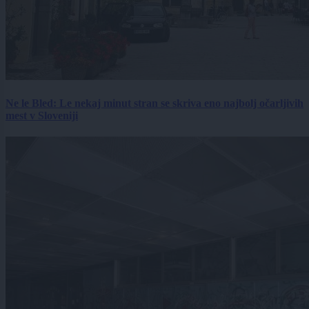
Ne le Bled: Le nekaj minut stran se skriva eno najbolj očarljivih
mest v Sloveniji