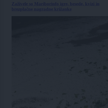
Zaživele so Mariborinfo igre, besede, kvizi in
brezplačne nagradne križanke