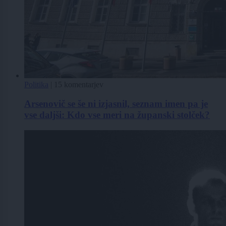
Politika
|
15 komentarjev
Arsenovič se še ni izjasnil, seznam imen pa je
vse daljši: Kdo vse meri na županski stolček?