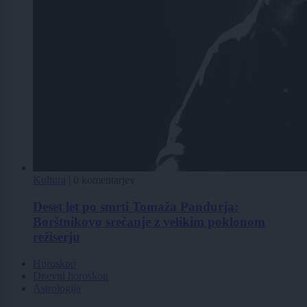
Kultura
|
0 komentarjev
Deset let po smrti Tomaža Pandurja:
Borštnikovo srečanje z velikim poklonom
režiserju
Horoskop
Dnevni horoskop
Astrologija