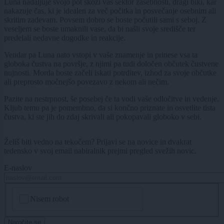
Luna nadaljuje svojo pot skozi vaš sektor zasebnosti, dragi biki, kar
nakazuje čas, ki je idealen za več počitka in posvečanje osebnim ali
skritim zadevam. Povsem dobro se boste počutili sami s seboj. Z
veseljem se boste umaknili vase, da bi našli svoje središče ter
predelali nedavne dogodke in reakcije.
Vendar pa Luna nato vstopi v vaše znamenje in prinese vsa ta
globoka čustva na površje, z njimi pa tudi določen občutek čustvene
nujnosti. Morda boste začeli iskati potrditev, izhod za svoje občutke
ali preprosto močnejšo povezavo z nekom ali nečim.
Pazite na nestrpnost, še posebej če ta vodi vaše odločitve in vedenje.
Kljub temu pa je pomembno, da si končno priznate in osvetlite tista
čustva, ki ste jih do zdaj skrivali ali pokopavali globoko v sebi.
Želiš biti vedno na tekočem? Prijavi se na novice in dvakrat
tedensko v svoj email nabiralnik prejmi pregled svežih novic.
E-naslov
CAPTCHA
Nisem robot
Naročite se