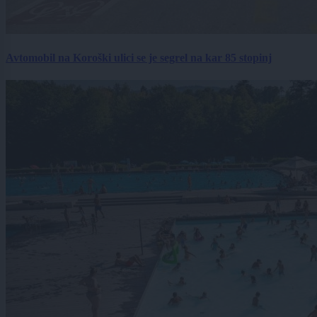
Avtomobil na Koroški ulici se je segrel na kar 85 stopinj