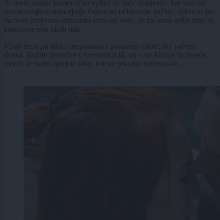
Ta lunin tranzit harmonično vpliva na vaše znamenje, kar vam bo
močno olajšalo usmerjanje čustev na učinkovite načine. Zdelo se bo,
da ovire preprosto odpadajo same od sebe, ali pa boste našle hitre in
enostavne poti okoli njih.
Kljub temu pa lahko nesporazumi postanejo moteč del vašega
dneva. Bodite previdne v komunikaciji, saj vaše kretnje in besede
morda ne bodo sprejete tako, kot ste prvotno nameravale.