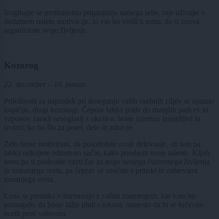
Izogibajte se pretiranemu priganjanju samega sebe, raje uživajte v
dodatnem naletu motivacije, ki vas bo vodil k temu, da si znova
organizirate svoje življenje.
Kozorog
22. december – 19. januar
Priložnosti za napredek pri doseganju vaših osebnih ciljev se opazno
kopičijo, dragi kozorogi. Čeprav lahko pride do manjših padcev in
vzponov zaradi nesoglasij z okolico, boste izjemno iznajdljivi in
izvirni, ko bo šlo za posel, delo in zdravje.
Zelo boste motivirani, da posodobite svoje delovanje, ob tem pa
lahko odkrijete edinstven način, kako poudariti svoje talente. Kljub
temu pa si poskusite vzeti čas za nego svojega čustvenega življenja
in notranjega sveta, pa čeprav se soočate s pritiski in zahtevami
zunanjega sveta.
Luna se premika v harmonijo z vašim znamenjem, kar vam bo
pomagalo, da boste lažje pluli s tokom, namesto da bi se krčevito
borili proti valovom.