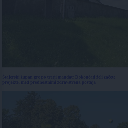
Štajerski župan gre po tretji mandat: Dokončati želi začete
projekte, med prednostnimi zdravstvena postaja