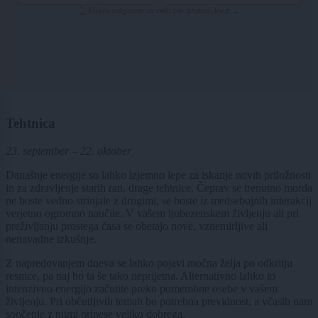
Tehtnica
23. september – 22. oktober
Današnje energije so lahko izjemno lepe za iskanje novih priložnosti
in za zdravljenje starih ran, drage tehtnice. Čeprav se trenutno morda
ne boste vedno strinjale z drugimi, se boste iz medsebojnih interakcij
verjetno ogromno naučile. V vašem ljubezenskem življenju ali pri
preživljanju prostega časa se obetajo nove, vznemirljive ali
nenavadne izkušnje.
Z napredovanjem dneva se lahko pojavi močna želja po odkritju
resnice, pa naj bo ta še tako neprijetna. Alternativno lahko to
intenzivno energijo začutite preko pomembne osebe v vašem
življenju. Pri občutljivih temah bo potrebna previdnost, a včasih nam
soočenje z njimi prinese veliko dobrega.